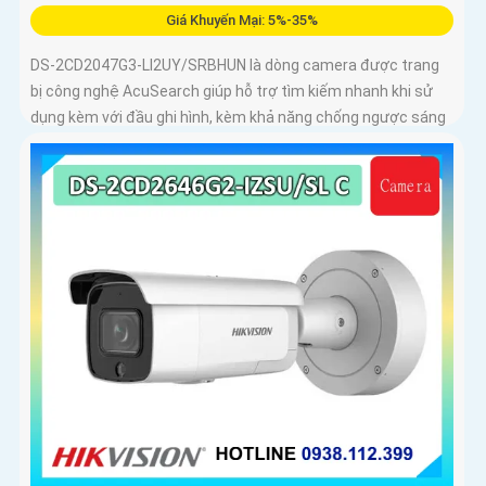
Giá Khuyến Mại: 5%-35%
DS-2CD2047G3-LI2UY/SRBHUN là dòng camera được trang
bị công nghệ AcuSearch giúp hỗ trợ tìm kiếm nhanh khi sử
dụng kèm với đầu ghi hình, kèm khả năng chống ngược sáng
WDR 130dB, trang bị micro kép và loa hỗ trợ đàm thoại 2
chiều, ống kính 4