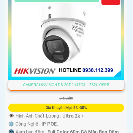
CAMERA HIKVISION DS-2CD2H47G3-LIZS2UY/SRB
Giá Bán:
Giá Khuyến Mại: 5%-35%
👁 Hình Ành Chất Lượng :
Ultra 2k + .
⚙ Công Nghệ :
IP POE.
🌚 Xem ban đêm :
Full Color 60m Có Màu Ban Ðêm.