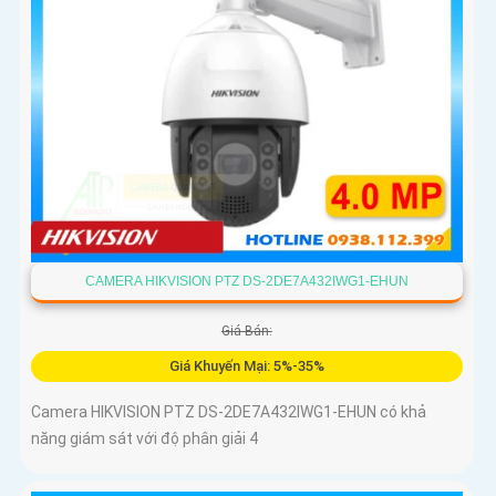
CAMERA HIKVISION PTZ DS-2DE7A432IWG1-EHUN
Giá Bán:
Giá Khuyến Mại: 5%-35%
Camera HIKVISION PTZ DS-2DE7A432IWG1-EHUN có khả
năng giám sát với độ phân giải 4