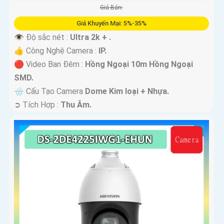
Giá Bán:
Giá Khuyến Mại: 5%-35%
👁 Độ sắc nét :
Ultra 2k + .
👍 Công Nghệ Camera :
IP.
🔴 Video Ban Đêm :
Hồng Ngoại 10m Hồng Ngoại
SMD.
🌧️ Cấu Tạo Camera
Dome Kim loại + Nhựa.
️➲ Tích Hợp :
Thu Âm.