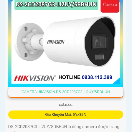
CAMERA HIKVISION DS-2CD2087G3-LI2UY/SRBHUN
Giá Bán:
Giá Khuyến Mại: 5%-35%
DS-2CD2087G3-LI2UY/SRBHUN là dòng camera được trang