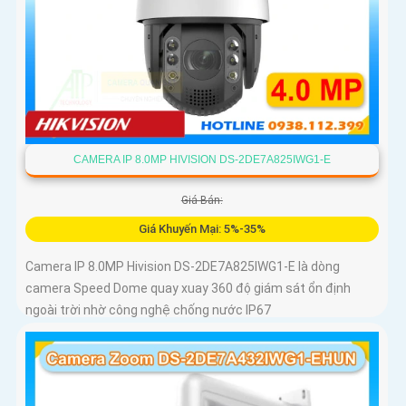
CAMERA IP 8.0MP HIVISION DS-2DE7A825IWG1-E
Giá Bán:
Giá Khuyến Mại: 5%-35%
Camera IP 8.0MP Hivision DS-2DE7A825IWG1-E là dòng
camera Speed Dome quay xuay 360 độ giám sát ổn định
ngoài trời nhờ công nghệ chống nước IP67