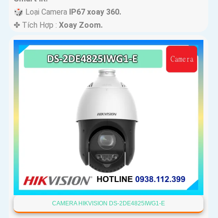
🎲 Loại Camera
IP67 xoay 360.
️✤ Tích Hợp :
Xoay Zoom.
CAMERA HIKVISION DS-2DE4825IWG1-E