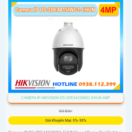
CAMERA IP HIKVISION DS-2DE4415IWG1-EHUN 4MP
Giá Bán:
Giá Khuyến Mại: 5%-35%