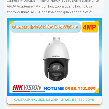
Camera IP DS-2DE4415IWG1-EHUN Speed Dome DarkFighter
AI-ISP AcuSense 4MP tích hợp zoom quang học 15X và
zoom kỹ thuật số 16X cho khả năng quan sát chi tiết ở
khoảng cách xa, AI AcuSense nhận diện người và phương
tiện hỗ trợ chụp đồng thời tối đa 5 khuôn mặt
CAMERA IP HIKVISION DS-2DE4415IWG1-E SPEED DOME