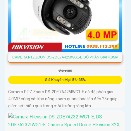
CAMERA PTZ ZOOM DS-2DE7A425IWG1-E ĐỘ PHÂN GIẢI 4.0MP
Giá Bán:
Giá Khuyến Mại: 5%-35%
Camera PTZ Zoom DS-2DE7A425IWG1-E có độ phân giải
4.0MP cùng với khả năng zoom quang học lên đến 25x giúp
giám sát hiệu quả trong môi trường rộng lớn