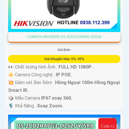
CAMERA HIKVISION DS-2DE4225IWG1-EHUN
Giá Bán:
Giá Khuyến Mại: 5%-35%
👀 Chất lượng hình Ảnh :
FULL HD 1080P .
⚜️ Camera Công nghệ :
IP POE.
💥 Giám sát Ban Đêm :
Hồng Ngoại 100m Hồng Ngoại
Smart IR.
🎲 Mẫu Camera
IP67 xoay 360.
️🎙 Khả Năng :
Xoay Zoom.