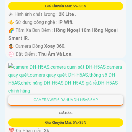
Giá Khuyến Mại: 5%-35%
☀️ Hình ảnh chất lượng :
2K Lite .
⚜️ Sử dụng công nghệ :
IP Wifi.
🌈 Tầm Xa Ban Đêm :
Hồng Ngoại 10m Hồng Ngoại
Smart IR.
🤹 Camera Dòng
Xoay 360.
️💮 Đặt Điểm :
Thu Âm Và Loa.
CAMERA WIFI 6 DAHUA DH-H5AS 5MP
Giá Bán:
Giá Khuyến Mại: 5%-35%
💯 Độ Phân giải :
3k .