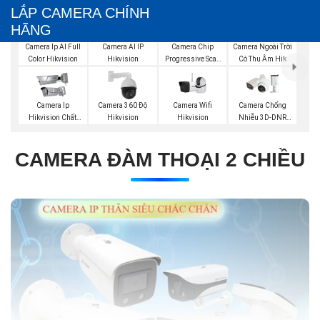
LẮP CAMERA CHÍNH
HÃNG
Camera Ip AI Full
Camera AI IP
Camera Chip
Camera Ngoài Trời
Color Hikvision
Hikvision
Progressive Scan
Có Thu Âm Hik
CMOS Hikvision
Camera Wifi
Camera Ip
Camera 360 Độ
Camera Chống
Hikvision
Hikvision Chất
Hikvision
Nhiễu 3D-DNR
Lượng
Dahua
CAMERA ĐÀM THOẠI 2 CHIỀU