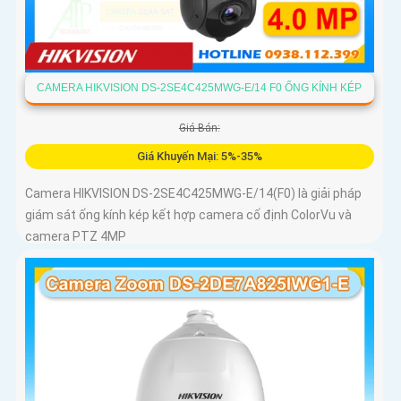
CAMERA HIKVISION DS-2SE4C425MWG-E/14 F0 ỐNG KÍNH KÉP
Giá Bán:
Giá Khuyến Mại: 5%-35%
Camera HIKVISION DS-2SE4C425MWG-E/14(F0) là giải pháp
giám sát ống kính kép kết hợp camera cố định ColorVu và
camera PTZ 4MP