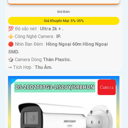
Giá Bán:
Giá Khuyến Mại: 5%-35%
💯 Độ sắc nét :
Ultra 2k + .
⚜️ Công Nghệ Camera :
IP.
🔴 Nhìn Ban Đêm :
Hồng Ngoại 60m Hồng Ngoại
SMD.
🎲 Camera Dòng
Thân Plastic.
️⇝ Tích Hợp :
Thu Âm.