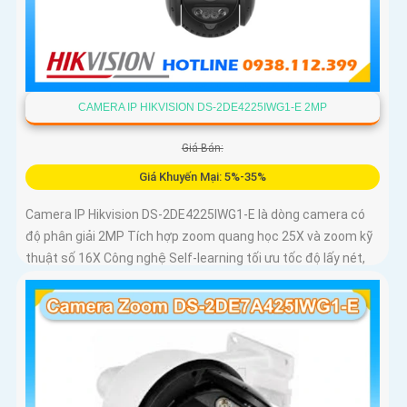
CAMERA IP HIKVISION DS-2DE4225IWG1-E 2MP
Giá Bán:
Giá Khuyến Mại: 5%-35%
Camera IP Hikvision DS-2DE4225IWG1-E là dòng camera có
độ phân giải 2MP Tích hợp zoom quang học 25X và zoom kỹ
thuật số 16X Công nghệ Self-learning tối ưu tốc độ lấy nét,
trong khi AI AcuSense hỗ trợ nhận diện người và phương
tiện, chụp tối đa 5 khuôn mặt đồng thời