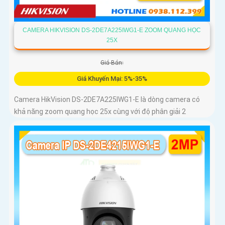
CAMERA HIKVISION DS-2DE7A225IWG1-E ZOOM QUANG HỌC
25X
Giá Bán:
Giá Khuyến Mại: 5%-35%
Camera HikVision DS-2DE7A225IWG1-E là dòng camera có
khả năng zoom quang học 25x cùng với độ phân giải 2