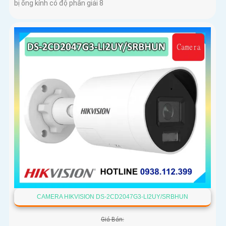
bị ống kính có độ phân giải 8
CAMERA HIKVISION DS-2CD2047G3-LI2UY/SRBHUN
Giá Bán: