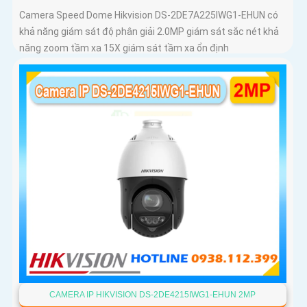
Camera Speed Dome Hikvision DS-2DE7A225IWG1-EHUN có
khả năng giám sát độ phân giải 2.0MP giám sát sắc nét khả
năng zoom tầm xa 15X giám sát tầm xa ổn định
CAMERA IP HIKVISION DS-2DE4215IWG1-EHUN 2MP