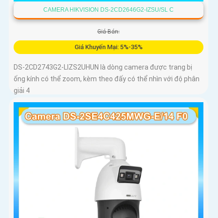
CAMERA HIKVISION DS-2CD2646G2-IZSU/SL C
Giá Bán:
Giá Khuyến Mại: 5%-35%
DS-2CD2743G2-LIZS2UHUN là dòng camera được trang bị
ống kính có thể zoom, kèm theo đấy có thể nhìn với độ phân
giải 4