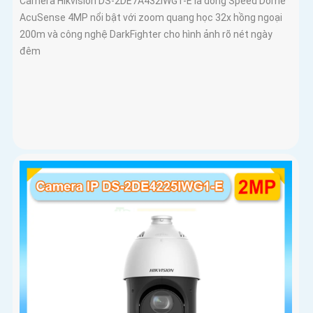
Camera Hikvision DS-2DE7A432IWG1-E là dòng Speed Dome
AcuSense 4MP nổi bật với zoom quang học 32x hồng ngoại
200m và công nghệ DarkFighter cho hình ảnh rõ nét ngày
đêm