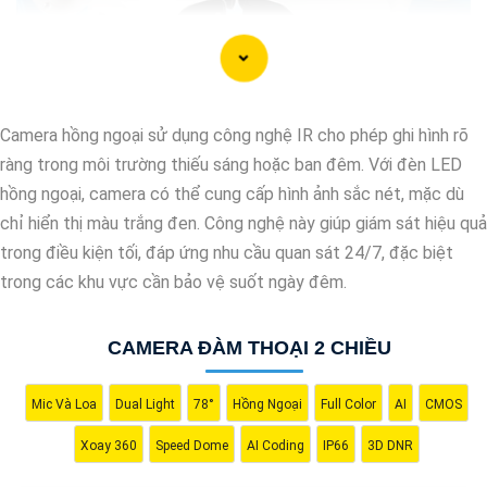
Camera hồng ngoại sử dụng công nghệ IR cho phép ghi hình rõ
ràng trong môi trường thiếu sáng hoặc ban đêm. Với đèn LED
hồng ngoại, camera có thể cung cấp hình ảnh sắc nét, mặc dù
chỉ hiển thị màu trắng đen. Công nghệ này giúp giám sát hiệu quả
trong điều kiện tối, đáp ứng nhu cầu quan sát 24/7, đặc biệt
trong các khu vực cần bảo vệ suốt ngày đêm.
CAMERA ĐÀM THOẠI 2 CHIỀU
'
Mic Và Loa
Dual Light
78°
Hồng Ngoại
Full Color
AI
CMOS
Xoay 360
Speed Dome
AI Coding
IP66
3D DNR