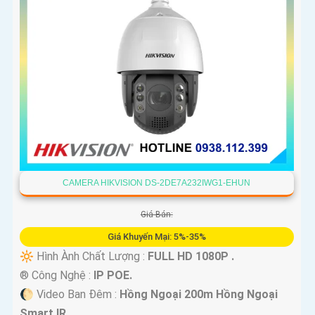
CAMERA HIKVISION DS-2DE7A232IWG1-EHUN
Giá Bán:
Giá Khuyến Mại: 5%-35%
🔆 Hình Ành Chất Lượng :
FULL HD 1080P .
®️ Công Nghệ :
IP POE.
🌔 Video Ban Đêm :
Hồng Ngoại 200m Hồng Ngoại
Smart IR.