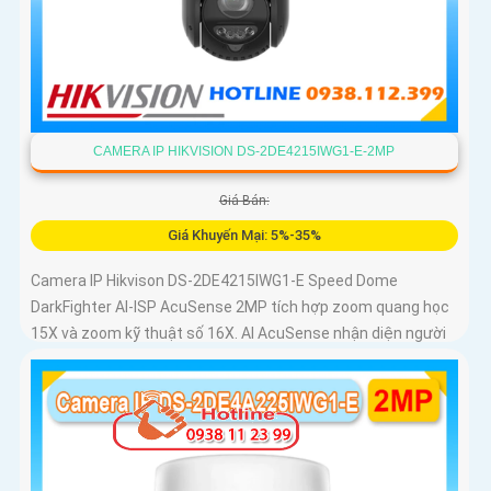
CAMERA IP HIKVISION DS-2DE4215IWG1-E-2MP
Giá Bán:
Giá Khuyến Mại: 5%-35%
Camera IP Hikvison DS-2DE4215IWG1-E Speed Dome
DarkFighter AI-ISP AcuSense 2MP tích hợp zoom quang học
15X và zoom kỹ thuật số 16X. AI AcuSense nhận diện người
và phương tiện và cảnh báo chủ động