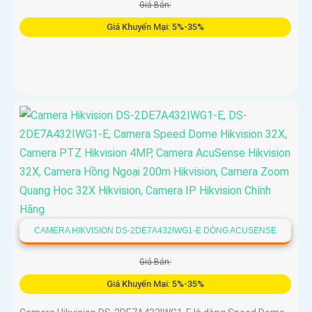
Giá Bán:
Giá Khuyến Mại: 5%-35%
CAMERA HIKVISION DS-2DE7A432IWG1-E DÒNG ACUSENSE
Giá Bán:
Giá Khuyến Mại: 5%-35%