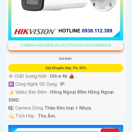
CAMERA HIKVISION DS-2CD2T87G3-LIS2UY/SRBHUN
Giá Bán:
Giá Khuyến Mại: 5%-35%
☀️ Chất lượng hình :
Ultra 4k 👍🏾 .
⚛️ Công Nghệ Sử Dụng :
IP.
🌛 Video Ban Đêm :
Hồng Ngoại 80m Hồng Ngoại
SMD.
🎼️ Camera Dòng
Thân Kim loại + Nhựa.
️💫 Tích Hợp :
Thu Âm.