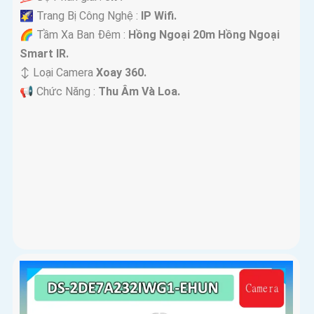
🌠 Trang Bị Công Nghệ :
IP Wifi.
🌈 Tầm Xa Ban Đêm :
Hồng Ngoại 20m Hồng Ngoại
Smart IR.
↕️ Loại Camera
Xoay 360.
️📢 Chức Năng :
Thu Âm Và Loa.