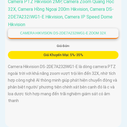
CAMERA HIKVISION DS-2DE7A232IWG1-E ZOOM 32X
Giá Bán:
Giá Khuyến Mại: 5%-35%
Camera Hikvision DS-2DE7A232IWG1-E là dòng camera PTZ
ngoài trời với khả năng zoom vượt trội lên đến 32X, nhờ tích
hợp công nghệ AI thông minh giúp phát hiện chuyển động và
phân biệt người/ phương tiện chính xát bên cạnh đó là c và
loa dược tích hợp mang đến trãi nghiệm giám sát có âm
thanh