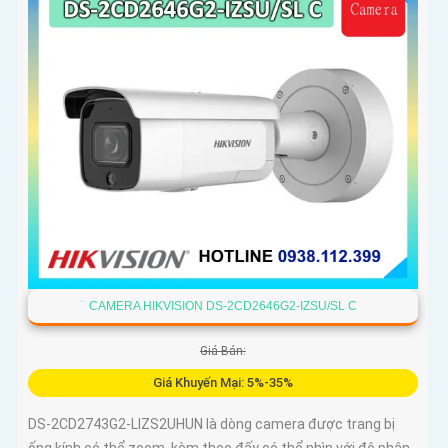
CAMERA HIKVISION DS-2CD2646G2-IZSU/SL C
Giá Bán:
Giá Khuyến Mại: 5%-35%
DS-2CD2743G2-LIZS2UHUN là dòng camera được trang bị
ống kính có thể zoom, kèm theo đấy có thể nhìn với độ phân