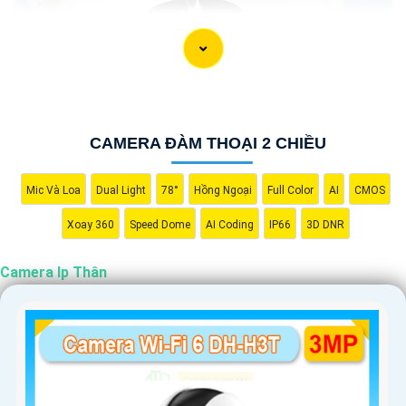
CAMERA ĐÀM THOẠI 2 CHIỀU
Mic Và Loa
Dual Light
78°
Hồng Ngoại
Full Color
AI
CMOS
Xoay 360
Speed Dome
AI Coding
IP66
3D DNR
Camera Ip Thân
'