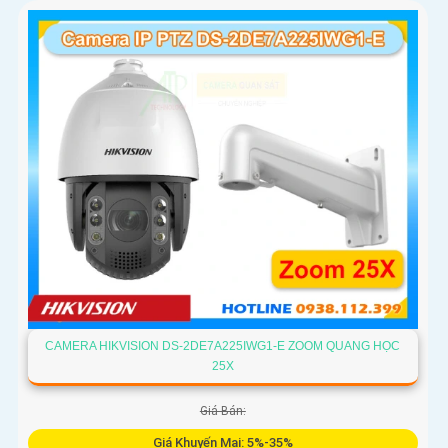
CAMERA HIKVISION DS-2DE7A225IWG1-E ZOOM QUANG HỌC
25X
Giá Bán:
Giá Khuyến Mại: 5%-35%