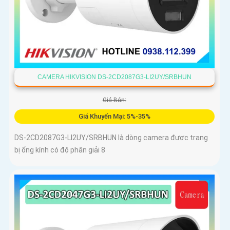
CAMERA HIKVISION DS-2CD2087G3-LI2UY/SRBHUN
Giá Bán:
Giá Khuyến Mại: 5%-35%
DS-2CD2087G3-LI2UY/SRBHUN là dòng camera được trang
bị ống kính có độ phân giải 8