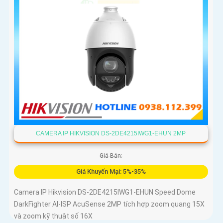
CAMERA IP HIKVISION DS-2DE4215IWG1-EHUN 2MP
Giá Bán:
Giá Khuyến Mại: 5%-35%
Camera IP Hikvision DS-2DE4215IWG1-EHUN Speed Dome
DarkFighter AI-ISP AcuSense 2MP tích hợp zoom quang 15X
và zoom kỹ thuật số 16X