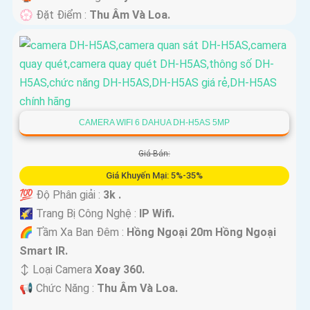
️💮 Đặt Điểm :
Thu Âm Và Loa.
CAMERA WIFI 6 DAHUA DH-H5AS 5MP
Giá Bán:
Giá Khuyến Mại: 5%-35%
💯 Độ Phân giải :
3k .
🌠 Trang Bị Công Nghệ :
IP Wifi.
🌈 Tầm Xa Ban Đêm :
Hồng Ngoại 20m Hồng Ngoại
Smart IR.
↕️ Loại Camera
Xoay 360.
️📢 Chức Năng :
Thu Âm Và Loa.