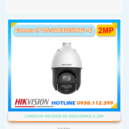
CAMERA IP HIKVISION DS-2DE4225IWG1-E 2MP