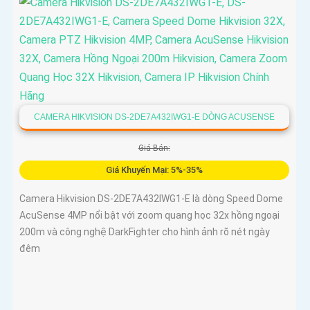
CAMERA HIKVISION DS-2DE7A432IWG1-E DÒNG ACUSENSE
Giá Bán:
Giá Khuyến Mại: 5%-35%
Camera Hikvision DS-2DE7A432IWG1-E là dòng Speed Dome
AcuSense 4MP nổi bật với zoom quang học 32x hồng ngoại
200m và công nghệ DarkFighter cho hình ảnh rõ nét ngày
đêm