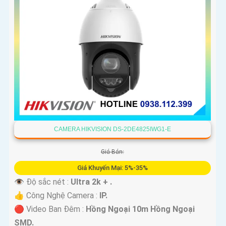
CAMERA HIKVISION DS-2DE4825IWG1-E
Giá Bán:
Giá Khuyến Mại: 5%-35%
👁 Độ sắc nét :
Ultra 2k + .
👍 Công Nghệ Camera :
IP.
🔴 Video Ban Đêm :
Hồng Ngoại 10m Hồng Ngoại
SMD.