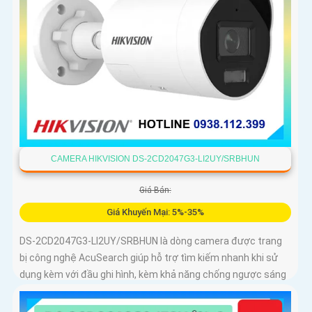
CAMERA HIKVISION DS-2CD2047G3-LI2UY/SRBHUN
Giá Bán:
Giá Khuyến Mại: 5%-35%
DS-2CD2047G3-LI2UY/SRBHUN là dòng camera được trang
bị công nghệ AcuSearch giúp hỗ trợ tìm kiếm nhanh khi sử
dụng kèm với đầu ghi hình, kèm khả năng chống ngược sáng
WDR 130dB, trang bị micro kép và loa hỗ trợ đàm thoại 2
chiều, ống kính 4