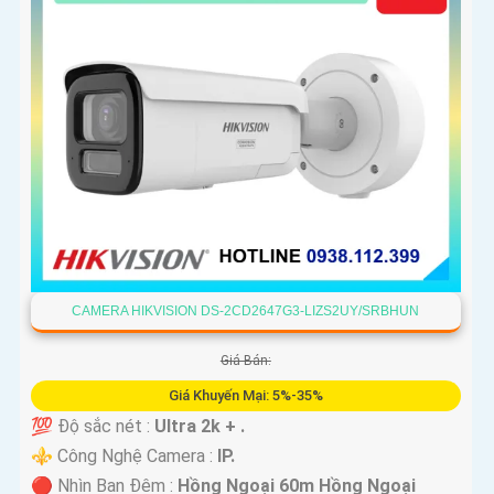
CAMERA HIKVISION DS-2CD2647G3-LIZS2UY/SRBHUN
Giá Bán:
Giá Khuyến Mại: 5%-35%
💯 Độ sắc nét :
Ultra 2k + .
⚜️ Công Nghệ Camera :
IP.
🔴 Nhìn Ban Đêm :
Hồng Ngoại 60m Hồng Ngoại