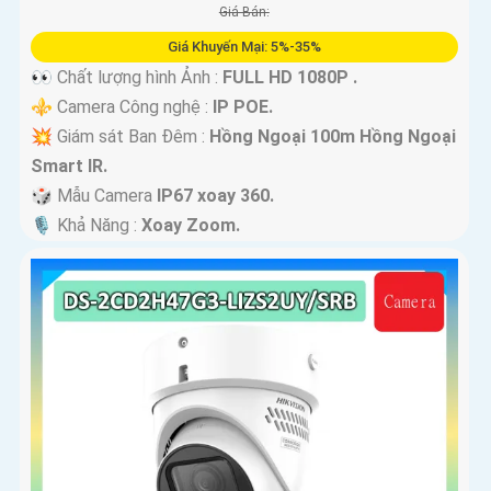
Giá Bán:
Giá Khuyến Mại: 5%-35%
👀 Chất lượng hình Ảnh :
FULL HD 1080P .
⚜️ Camera Công nghệ :
IP POE.
💥 Giám sát Ban Đêm :
Hồng Ngoại 100m Hồng Ngoại
Smart IR.
🎲 Mẫu Camera
IP67 xoay 360.
️🎙 Khả Năng :
Xoay Zoom.