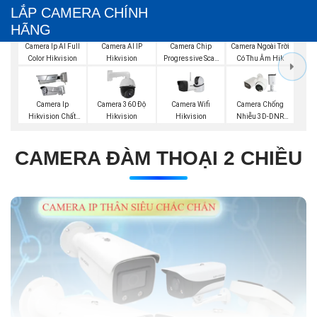
LẮP CAMERA CHÍNH
HÃNG
Camera Ip AI Full
Camera AI IP
Camera Chip
Camera Ngoài Trời
Color Hikvision
Hikvision
Progressive Scan
Có Thu Âm Hik
CMOS Hikvision
Camera Wifi
Camera Ip
Camera 360 Độ
Camera Chống
Hikvision
Hikvision Chất
Hikvision
Nhiễu 3D-DNR
Lượng
Dahua
CAMERA ĐÀM THOẠI 2 CHIỀU