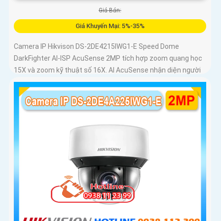
Giá Bán:
Giá Khuyến Mại: 5%-35%
Camera IP Hikvison DS-2DE4215IWG1-E Speed Dome
DarkFighter AI-ISP AcuSense 2MP tích hợp zoom quang học
15X và zoom kỹ thuật số 16X. AI AcuSense nhận diện người
và phương tiện và cảnh báo chủ động