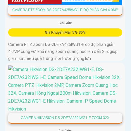
CAMERA PTZ ZOOM DS-2DE7A425IWG1-E ĐỘ PHÂN GIẢI 4.0MP
Giá Bán:
Giá Khuyến Mại: 5%-35%
Camera PTZ Zoom DS-2DE7A425IWG1-E có độ phân giải
4.0MP cùng với khả năng zoom quang học lên đến 25x giúp
giám sát hiệu quả trong môi trường rộng lớn
CAMERA HIKVISION DS-2DE7A232IWG1-E ZOOM 32X
Giá Bán: