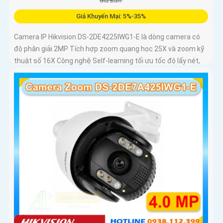
Giá Bán:
Giá Khuyến Mại: 5%-35%
Camera IP Hikvision DS-2DE4225IWG1-E là dòng camera có
độ phân giải 2MP Tích hợp zoom quang học 25X và zoom kỹ
thuật số 16X Công nghệ Self-learning tối ưu tốc độ lấy nét,
trong khi AI AcuSense hỗ trợ nhận diện người và phương
tiện, chụp tối đa 5 khuôn mặt đồng thời