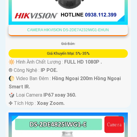
CAMERA HIKVISION DS-2DE7A232IWG1-EHUN
Giá Bán:
Giá Khuyến Mại: 5%-35%
🔆 Hình Ành Chất Lượng :
FULL HD 1080P .
®️ Công Nghệ :
IP POE.
🌔 Video Ban Đêm :
Hồng Ngoại 200m Hồng Ngoại
Smart IR.
🎲 Loại Camera
IP67 xoay 360.
️✤ Tích Hợp :
Xoay Zoom.