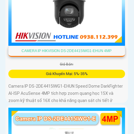
CAMERA IP HIKVISION DS-2DE4415IWG1-EHUN 4MP
Giá Bán:
Giá Khuyến Mại: 5%-35%
Camera IP DS-2DE4415IWG1-EHUN Speed Dome DarkFighter
AI-ISP AcuSense 4MP tích hợp zoom quang học 15X và
zoom kỹ thuật số 16X cho khả năng quan sát chi tiết ở
khoảng cách xa, AI AcuSense nhận diện người và phương
tiện hỗ trợ chụp đồng thời tối đa 5 khuôn mặt