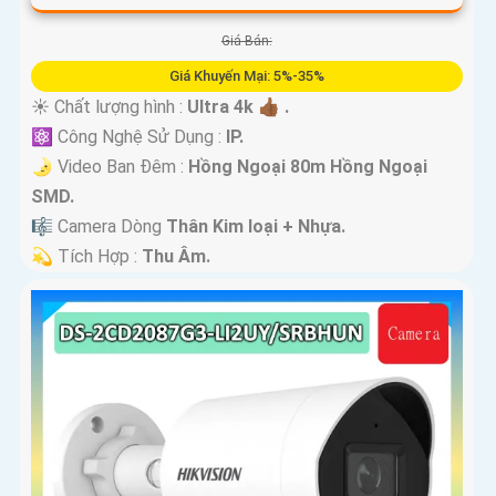
Giá Bán:
Giá Khuyến Mại: 5%-35%
☀️ Chất lượng hình :
Ultra 4k 👍🏾 .
⚛️ Công Nghệ Sử Dụng :
IP.
🌛 Video Ban Đêm :
Hồng Ngoại 80m Hồng Ngoại
SMD.
🎼️ Camera Dòng
Thân Kim loại + Nhựa.
️💫 Tích Hợp :
Thu Âm.