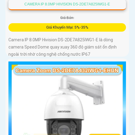
CAMERA IP 8.0MP HIVISION DS-2DE7A825IWG1-E
Giá Bán:
Giá Khuyến Mại: 5%-35%
Camera IP 8.0MP Hivision DS-2DE7A825IWG1-E là dòng
camera Speed Dome quay xuay 360 độ giám sát ổn định
ngoài trời nhờ công nghệ chống nước IP67