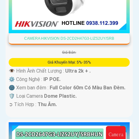
CAMERA HIKVISION DS-2CD2H47G3-LIZS2UY/SRB
Giá Bán:
Giá Khuyến Mại: 5%-35%
👁 Hình Ành Chất Lượng :
Ultra 2k + .
⚙ Công Nghệ :
IP POE.
🌚 Xem ban đêm :
Full Color 60m Có Màu Ban Ðêm.
🛡 Loại Camera
Dome Plastic.
️➲ Tích Hợp :
Thu Âm.