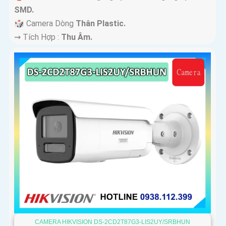
SMD.
🎲 Camera Dòng
Thân Plastic.
️⇝ Tích Hợp :
Thu Âm.
CAMERA HIKVISION DS-2CD2T87G3-LIS2UY/SRBHUN