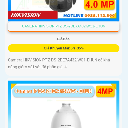
CAMERA HIKVISION PTZ DS-2DE7A432IWG1-EHUN
Giá Bán:
Giá Khuyến Mại: 5%-35%
Camera HIKVISION PTZ DS-2DE7A432IWG1-EHUN có khả
năng giám sát với độ phân giải 4