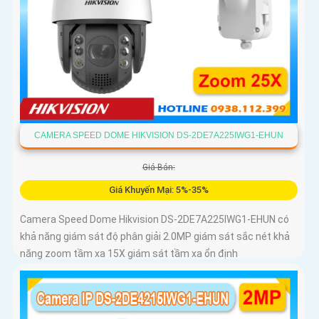
CAMERA SPEED DOME HIKVISION DS-2DE7A225IWG1-EHUN
Giá Bán:
Giá Khuyến Mại: 5%-35%
Camera Speed Dome Hikvision DS-2DE7A225IWG1-EHUN có
khả năng giám sát độ phân giải 2.0MP giám sát sắc nét khả
năng zoom tầm xa 15X giám sát tầm xa ổn định