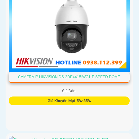
CAMERA IP HIKVISION DS-2DE4415IWG1-E SPEED DOME
Giá Bán:
Giá Khuyến Mại: 5%-35%