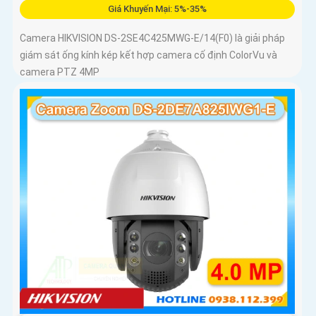
Giá Khuyến Mại: 5%-35%
Camera HIKVISION DS-2SE4C425MWG-E/14(F0) là giải pháp
giám sát ống kính kép kết hợp camera cố định ColorVu và
camera PTZ 4MP