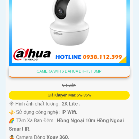
CAMERA WIFI 6 DAHUA DH-H3T 3MP
Giá Bán:
Giá Khuyến Mại: 5%-35%
☀️ Hình ảnh chất lượng :
2K Lite .
⚜️ Sử dụng công nghệ :
IP Wifi.
🌈 Tầm Xa Ban Đêm :
Hồng Ngoại 10m Hồng Ngoại
Smart IR.
🤹 Camera Dòng
Xoay 360.