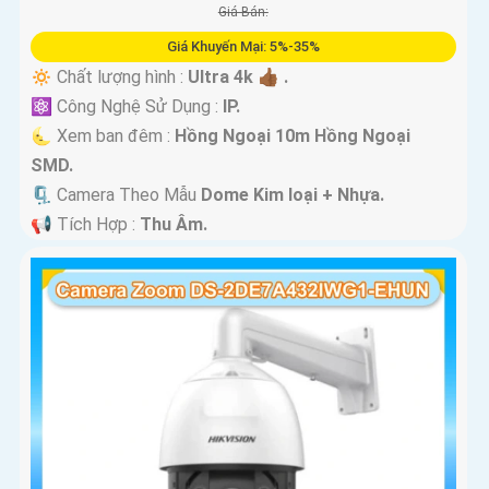
Giá Bán:
Giá Khuyến Mại: 5%-35%
🔅 Chất lượng hình :
Ultra 4k 👍🏾 .
⚛️ Công Nghệ Sử Dụng :
IP.
🌜 Xem ban đêm :
Hồng Ngoại 10m Hồng Ngoại
SMD.
🗜️ Camera Theo Mẫu
Dome Kim loại + Nhựa.
️📢 Tích Hợp :
Thu Âm.