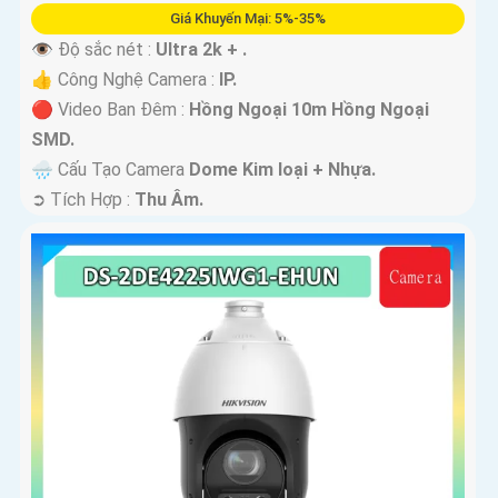
Giá Khuyến Mại: 5%-35%
👁 Độ sắc nét :
Ultra 2k + .
👍 Công Nghệ Camera :
IP.
🔴 Video Ban Đêm :
Hồng Ngoại 10m Hồng Ngoại
SMD.
🌧️ Cấu Tạo Camera
Dome Kim loại + Nhựa.
️➲ Tích Hợp :
Thu Âm.