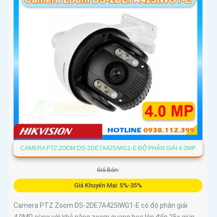
CAMERA PTZ ZOOM DS-2DE7A425IWG1-E ĐỘ PHÂN GIẢI 4.0MP
Giá Bán:
Giá Khuyến Mại: 5%-35%
Camera PTZ Zoom DS-2DE7A425IWG1-E có độ phân giải
4.0MP cùng với khả năng zoom quang học lên đến 25x giúp