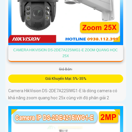
CAMERA HIKVISION DS-2DE7A225IWG1-E ZOOM QUANG HỌC
25X
Giá Bán:
Giá Khuyến Mại: 5%-35%
Camera HikVision DS-2DE7A225IWG1-E là dòng camera có
khả năng zoom quang học 25x cùng với độ phân giải 2