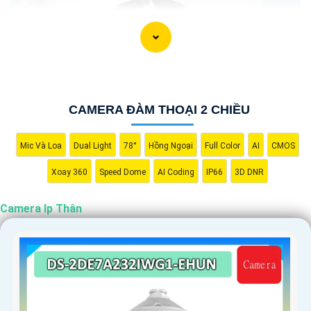
CAMERA ĐÀM THOẠI 2 CHIỀU
Mic Và Loa
Dual Light
78°
Hồng Ngoại
Full Color
AI
CMOS
Xoay 360
Speed Dome
AI Coding
IP66
3D DNR
Camera Ip Thân
'