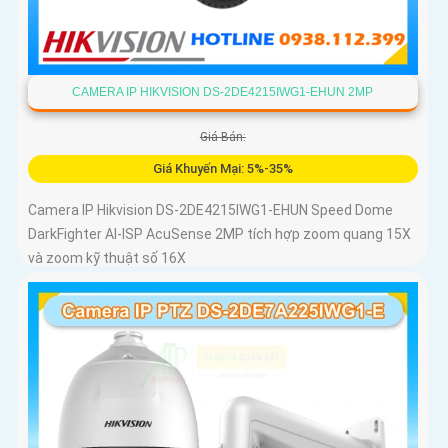
CAMERA IP HIKVISION DS-2DE4215IWG1-EHUN 2MP
Giá Bán:
Giá Khuyến Mại: 5%-35%
Camera IP Hikvision DS-2DE4215IWG1-EHUN Speed Dome
DarkFighter AI-ISP AcuSense 2MP tích hợp zoom quang 15X
và zoom kỹ thuật số 16X