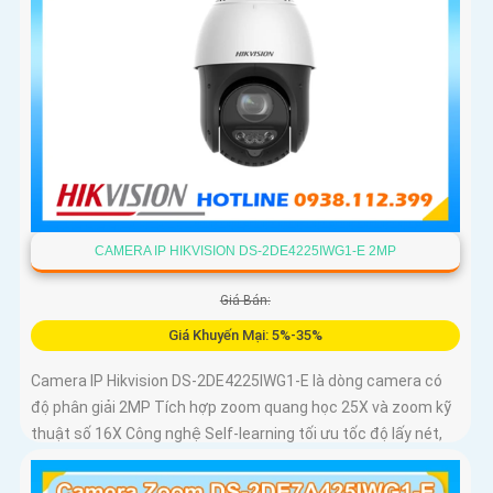
CAMERA IP HIKVISION DS-2DE4225IWG1-E 2MP
Giá Bán:
Giá Khuyến Mại: 5%-35%
Camera IP Hikvision DS-2DE4225IWG1-E là dòng camera có
độ phân giải 2MP Tích hợp zoom quang học 25X và zoom kỹ
thuật số 16X Công nghệ Self-learning tối ưu tốc độ lấy nét,
trong khi AI AcuSense hỗ trợ nhận diện người và phương
tiện, chụp tối đa 5 khuôn mặt đồng thời