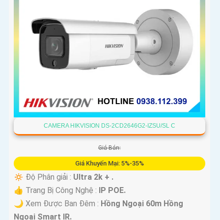
CAMERA HIKVISION DS-2CD2646G2-IZSU/SL C
Giá Bán:
Giá Khuyến Mại: 5%-35%
🔅 Độ Phân giải :
Ultra 2k + .
👍 Trang Bị Công Nghệ :
IP POE.
🌙 Xem Được Ban Đêm :
Hồng Ngoại 60m Hồng
Ngoại Smart IR.