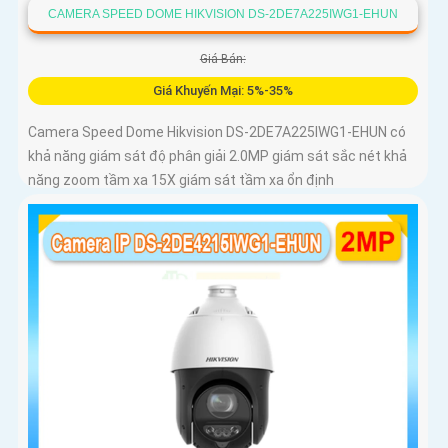
CAMERA SPEED DOME HIKVISION DS-2DE7A225IWG1-EHUN
Giá Bán:
Giá Khuyến Mại: 5%-35%
Camera Speed Dome Hikvision DS-2DE7A225IWG1-EHUN có
khả năng giám sát độ phân giải 2.0MP giám sát sắc nét khả
năng zoom tầm xa 15X giám sát tầm xa ổn định