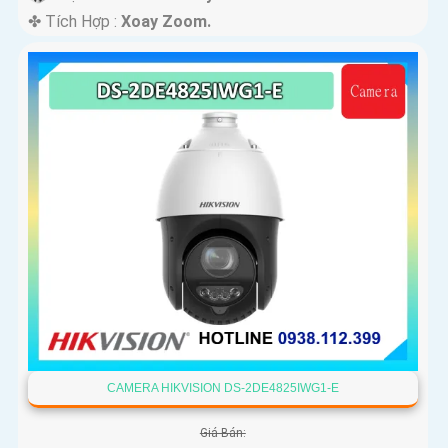
️✤ Tích Hợp :
Xoay Zoom.
CAMERA HIKVISION DS-2DE4825IWG1-E
Giá Bán: