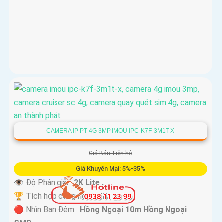
CAMERA IP PT 4G 3MP IMOU IPC-K7F-3M1T-X
Giá Bán: Liên hệ
Giá Khuyến Mại: 5%-35%
👁 Độ Phân giải :
2K Lite .
🏆 Tích hợp công nghệ :
IP.
🔴 Nhìn Ban Đêm :
Hồng Ngoại 10m Hồng Ngoại