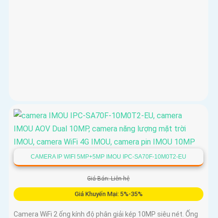
CAMERA IP WIFI 5MP+5MP IMOU IPC-SA70F-10M0T2-EU
Giá Bán: Liên hệ
Giá Khuyến Mại: 5%-35%
Camera WiFi 2 ống kính độ phân giải kép 10MP siêu nét. Ống