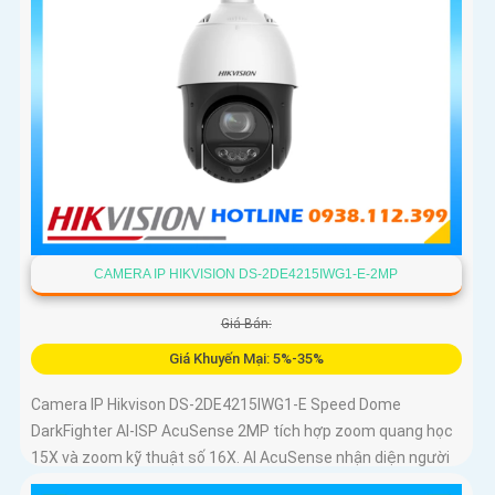
CAMERA IP HIKVISION DS-2DE4215IWG1-E-2MP
Giá Bán:
Giá Khuyến Mại: 5%-35%
Camera IP Hikvison DS-2DE4215IWG1-E Speed Dome
DarkFighter AI-ISP AcuSense 2MP tích hợp zoom quang học
15X và zoom kỹ thuật số 16X. AI AcuSense nhận diện người
và phương tiện và cảnh báo chủ động