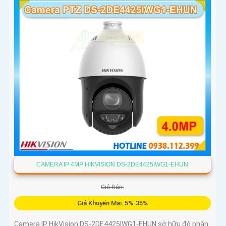
CAMERA IP 4MP HIKVISION DS-2DE4425IWG1-EHUN
Giá Bán:
Giá Khuyến Mại: 5%-35%
Camera IP HikVision DS-2DE4425IWG1-EHUN sở hữu độ phân