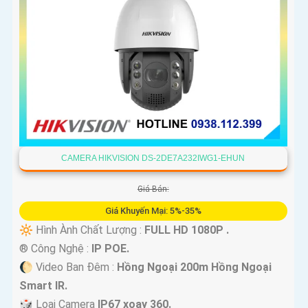
CAMERA HIKVISION DS-2DE7A232IWG1-EHUN
Giá Bán:
Giá Khuyến Mại: 5%-35%
🔆 Hình Ành Chất Lượng :
FULL HD 1080P .
®️ Công Nghệ :
IP POE.
🌔 Video Ban Đêm :
Hồng Ngoại 200m Hồng Ngoại
Smart IR.
🎲 Loại Camera
IP67 xoay 360.