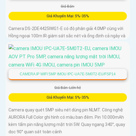
Giá Bán:
Giá Khuyến Mại: 5%-35%
Camera DS-2DE4425IWG1-E có độ phân giải 4.0MP cùng với
Hồng ngoại 100m IR giám sát sắc nét và ổng định cả ngày và
đêm
CAMERA IP WIFI 5MP IMOU IPC-UA7E-5M0T2-EU/FSP14
Giá Bán: Liên hệ
Giá Khuyến Mại: 5%-35%
Camera quay quét 5MP siêu nét dùng pin NLMT. Công nghệ
AURORA Full Color ghi hình có màu ban đêm. Pin 10.000mAh
kèm tấm pin năng lượng mặt trời 5W. Quay ngang 340°, quay
dọc 90° quan sát toàn cảnh