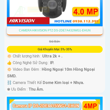
CAMERA HIKVISION PTZ DS-2DE7A432IWG1-EHUN
Giá Bán:
Giá Khuyến Mại: 5%-35%
🔅 Chất lượng hình :
Ultra 2k + .
👍 Công Nghệ Sử Dụng :
IP.
🔅 Video Ban Đêm :
Hồng Ngoại 10m Hồng Ngoại
SMD.
⛓ Camera Thiết Kế
Dome Kim loại + Nhựa.
️♚ Ưu Điểm :
Thu Âm.