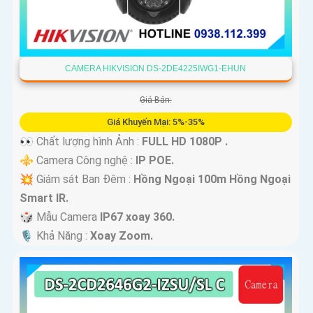
CAMERA HIKVISION DS-2DE4225IWG1-EHUN
Giá Bán:
Giá Khuyến Mại: 5%-35%
👀 Chất lượng hình Ảnh :
FULL HD 1080P .
⚜️ Camera Công nghệ :
IP POE.
💥 Giám sát Ban Đêm :
Hồng Ngoại 100m Hồng Ngoại
Smart IR.
🎲 Mẫu Camera
IP67 xoay 360.
️🎙 Khả Năng :
Xoay Zoom.