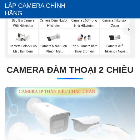
LẮP CAMERA CHÍNH
HÃNG
Báo Giá Camera
Camera Đếm Người
Camera 360 Trong
Camera Hikvision
Wifi Hikvision
Hikvision
Nhà Hikvision
Zoom
Camera Nhận Diện
Camera Wifi
Camera Colorvu Có
Top 5 Camera Đàm
Khuôn Mặt
Hikvision Ngoài
Màu Ban Đêm
Thoại 2 Chiều
Hikvision
Trời
CAMERA ĐÀM THOẠI 2 CHIỀU