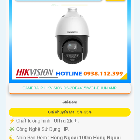
CAMERA IP HIKVISION DS-2DE4415IWG1-EHUN 4MP
Giá Bán:
Giá Khuyến Mại: 5%-35%
️⚡ Chất lượng hình :
Ultra 2k + .
✳️ Công Nghệ Sử Dụng :
IP.
🌜 Nhìn Ban Đêm :
Hồng Ngoại 100m Hồng Ngoại