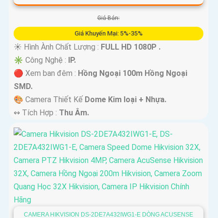
Giá Bán:
Giá Khuyến Mại: 5%-35%
☀️ Hình Ành Chất Lượng :
FULL HD 1080P .
✳️ Công Nghệ :
IP.
🔴 Xem ban đêm :
Hồng Ngoại 100m Hồng Ngoại
SMD.
🎨 Camera Thiết Kế
Dome Kim loại + Nhựa.
️↭ Tích Hợp :
Thu Âm.
CAMERA HIKVISION DS-2DE7A432IWG1-E DÒNG ACUSENSE