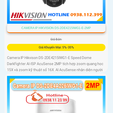
CAMERA IP HIKVISION DS-2DE4215IWG1-E-2MP
Giá Bán:
Giá Khuyến Mại: 5%-35%
Camera IP Hikvison DS-2DE4215IWG1-E Speed Dome
DarkFighter AI-ISP AcuSense 2MP tích hợp zoom quang học
15X và zoom kỹ thuật số 16X. AI AcuSense nhận diện người
và phương tiện và cảnh báo chủ động