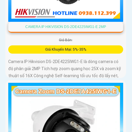
CAMERA IP HIKVISION DS-2DE4225IWG1-E 2MP
Giá Bán:
Giá Khuyến Mại: 5%-35%
Camera IP Hikvision DS-2DE4225IWG1-E là dòng camera có
độ phân giải 2MP Tích hợp zoom quang học 25X và zoom kỹ
thuật số 16X Công nghệ Self-learning tối ưu tốc độ lấy nét,
trong khi AI AcuSense hỗ trợ nhận diện người và phương
tiện, chụp tối đa 5 khuôn mặt đồng thời