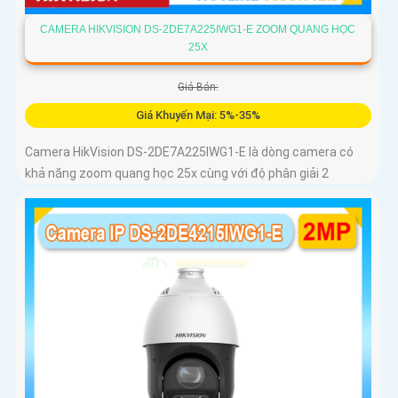
CAMERA HIKVISION DS-2DE7A225IWG1-E ZOOM QUANG HỌC
25X
Giá Bán:
Giá Khuyến Mại: 5%-35%
Camera HikVision DS-2DE7A225IWG1-E là dòng camera có
khả năng zoom quang học 25x cùng với độ phân giải 2