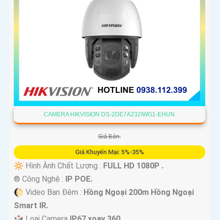
CAMERA HIKVISION DS-2DE7A232IWG1-EHUN
Giá Bán:
Giá Khuyến Mại: 5%-35%
🔆 Hình Ành Chất Lượng :
FULL HD 1080P .
®️ Công Nghệ :
IP POE.
🌔 Video Ban Đêm :
Hồng Ngoại 200m Hồng Ngoại
Smart IR.
🎲 Loại Camera
IP67 xoay 360.