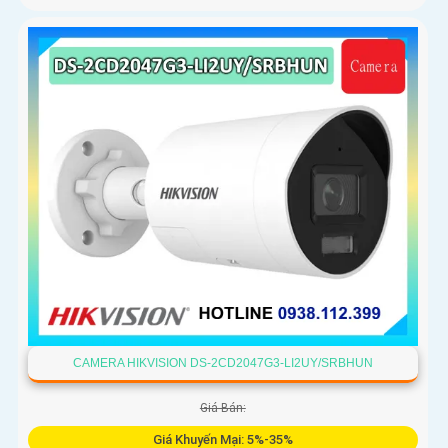
CAMERA HIKVISION DS-2CD2047G3-LI2UY/SRBHUN
Giá Bán:
Giá Khuyến Mại: 5%-35%