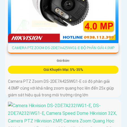
CAMERA PTZ ZOOM DS-2DE7A425IWG1-E ĐỘ PHÂN GIẢI 4.0MP
Giá Bán:
Giá Khuyến Mại: 5%-35%
Camera PTZ Zoom DS-2DE7A425IWG1-E có độ phân giải
4.0MP cùng với khả năng zoom quang học lên đến 25x giúp
giám sát hiệu quả trong môi trường rộng lớn