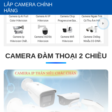
LẮP CAMERA CHÍNH
HÃNG
Camera Ip AI Full
Camera AI IP
Camera Chip
Camera Ngoài Trời
Color Hikvision
Hikvision
Progressive Scan
Có Thu Âm Hik
CMOS Hikvision
Camera Wifi
Camera Ip
Camera 360 Độ
Camera Chống
Hikvision
Hikvision Chất
Hikvision
Nhiễu 3D-DNR
Lượng
Dahua
CAMERA ĐÀM THOẠI 2 CHIỀU