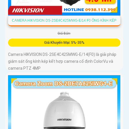
CAMERA HIKVISION DS-2SE4C425MWG-E/14 F0 ỐNG KÍNH KÉP
Giá Bán:
Giá Khuyến Mại: 5%-35%
Camera HIKVISION DS-2SE4C425MWG-E/14(F0) là giải pháp
giám sát ống kính kép kết hợp camera cố định ColorVu và
camera PTZ 4MP