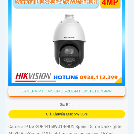
CAMERA IP HIKVISION DS-2DE4415IWG1-EHUN 4MP
Giá Bán:
Giá Khuyến Mại: 5%-35%
Camera IP DS-2DE4415IWG1-EHUN Speed Dome DarkFighter
AI-ISP AcuSense 4MP tích hợp zoom quang học 15X và