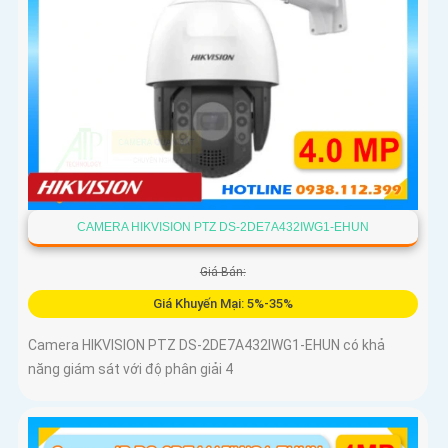
CAMERA HIKVISION PTZ DS-2DE7A432IWG1-EHUN
Giá Bán:
Giá Khuyến Mại: 5%-35%
Camera HIKVISION PTZ DS-2DE7A432IWG1-EHUN có khả
năng giám sát với độ phân giải 4