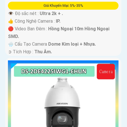
Giá Khuyến Mại: 5%-35%
👁 Độ sắc nét :
Ultra 2k + .
👍 Công Nghệ Camera :
IP.
🔴 Video Ban Đêm :
Hồng Ngoại 10m Hồng Ngoại
SMD.
🌧️ Cấu Tạo Camera
Dome Kim loại + Nhựa.
️➲ Tích Hợp :
Thu Âm.