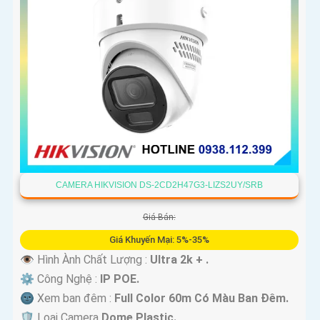
CAMERA HIKVISION DS-2CD2H47G3-LIZS2UY/SRB
Giá Bán:
Giá Khuyến Mại: 5%-35%
👁 Hình Ành Chất Lượng :
Ultra 2k + .
⚙ Công Nghệ :
IP POE.
🌚 Xem ban đêm :
Full Color 60m Có Màu Ban Ðêm.
🛡 Loại Camera
Dome Plastic.