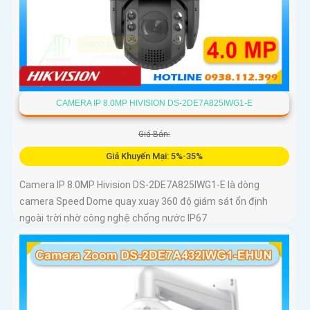
CAMERA IP 8.0MP HIVISION DS-2DE7A825IWG1-E
Giá Bán:
Giá Khuyến Mại: 5%-35%
Camera IP 8.0MP Hivision DS-2DE7A825IWG1-E là dòng
camera Speed Dome quay xuay 360 độ giám sát ổn định
ngoài trời nhờ công nghệ chống nước IP67