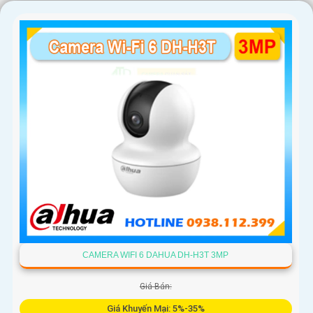
CAMERA WIFI 6 DAHUA DH-H3T 3MP
Giá Bán:
Giá Khuyến Mại: 5%-35%