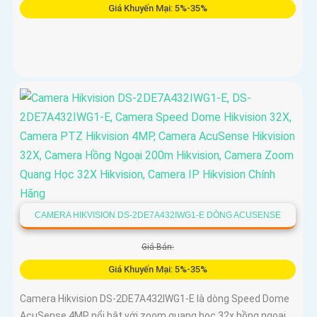
Giá Khuyến Mại: 5%-35%
CAMERA HIKVISION DS-2DE7A432IWG1-E DÒNG ACUSENSE
Giá Bán:
Giá Khuyến Mại: 5%-35%
Camera Hikvision DS-2DE7A432IWG1-E là dòng Speed Dome
AcuSense 4MP nổi bật với zoom quang học 32x hồng ngoại