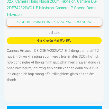
CAMERA HIKVISION DS-2DE7A232IWG1-E ZOOM 32X
Giá Bán:
Giá Khuyến Mại: 5%-35%
Camera Hikvision DS-2DE7A232IWG1-E là dòng camera PTZ
ngoài trời với khả năng zoom vượt trội lên đến 32X, nhờ tích
hợp công nghệ AI thông minh giúp phát hiện chuyển động và
phân biệt người/ phương tiện chính xát bên cạnh đó là c và
loa dược tích hợp mang đến trãi nghiệm giám sát có âm
thanh