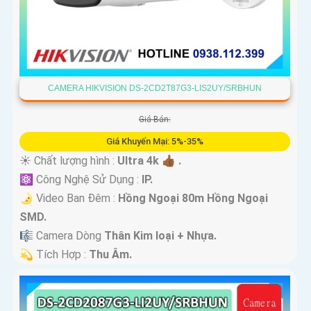
CAMERA HIKVISION DS-2CD2T87G3-LIS2UY/SRBHUN
Giá Bán:
Giá Khuyến Mại: 5%-35%
☀️ Chất lượng hình :
Ultra 4k 👍🏾 .
⚛️ Công Nghệ Sử Dụng :
IP.
🌛 Video Ban Đêm :
Hồng Ngoại 80m Hồng Ngoại
SMD.
🎼️ Camera Dòng
Thân Kim loại + Nhựa.
️💫 Tích Hợp :
Thu Âm.