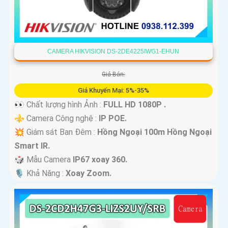
CAMERA HIKVISION DS-2DE4225IWG1-EHUN
Giá Bán:
Giá Khuyến Mại: 5%-35%
👀 Chất lượng hình Ảnh :
FULL HD 1080P .
⚜️ Camera Công nghệ :
IP POE.
💥 Giám sát Ban Đêm :
Hồng Ngoại 100m Hồng Ngoại
Smart IR.
🎲 Mẫu Camera
IP67 xoay 360.
️🎙 Khả Năng :
Xoay Zoom.