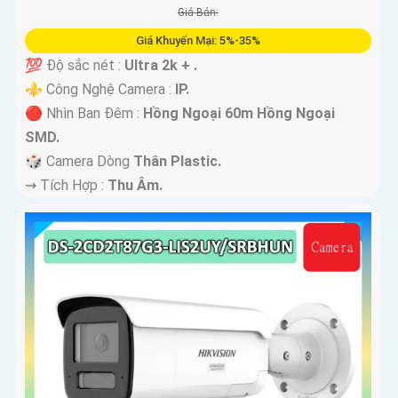
Giá Bán:
Giá Khuyến Mại: 5%-35%
💯 Độ sắc nét :
Ultra 2k + .
⚜️ Công Nghệ Camera :
IP.
🔴 Nhìn Ban Đêm :
Hồng Ngoại 60m Hồng Ngoại
SMD.
🎲 Camera Dòng
Thân Plastic.
️⇝ Tích Hợp :
Thu Âm.