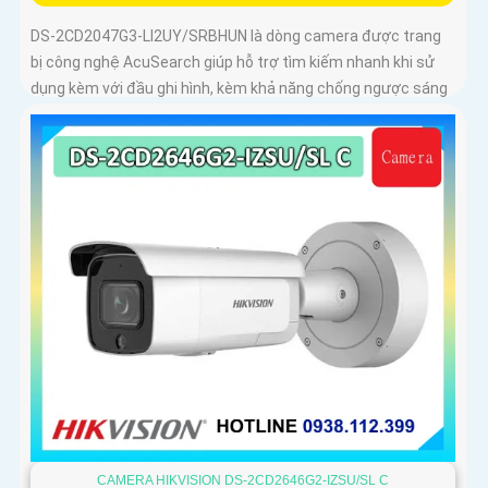
DS-2CD2047G3-LI2UY/SRBHUN là dòng camera được trang
bị công nghệ AcuSearch giúp hỗ trợ tìm kiếm nhanh khi sử
dụng kèm với đầu ghi hình, kèm khả năng chống ngược sáng
WDR 130dB, trang bị micro kép và loa hỗ trợ đàm thoại 2
chiều, ống kính 4
CAMERA HIKVISION DS-2CD2646G2-IZSU/SL C