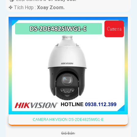
️✤ Tích Hợp :
Xoay Zoom.
CAMERA HIKVISION DS-2DE4825IWG1-E
Giá Bán: