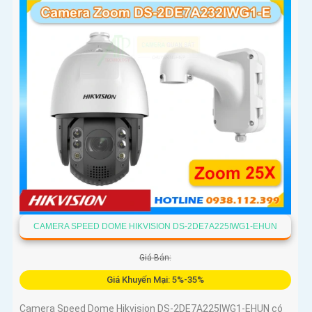
CAMERA SPEED DOME HIKVISION DS-2DE7A225IWG1-EHUN
Giá Bán:
Giá Khuyến Mại: 5%-35%
Camera Speed Dome Hikvision DS-2DE7A225IWG1-EHUN có