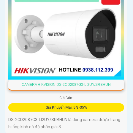
CAMERA HIKVISION DS-2CD2087G3-LI2UY/SRBHUN
Giá Bán:
Giá Khuyến Mại: 5%-35%
DS-2CD2087G3-LI2UY/SRBHUN là dòng camera được trang
bị ống kính có độ phân giải 8