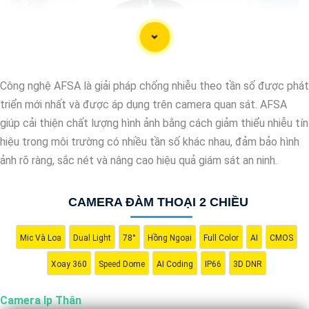
Công nghệ AFSA là giải pháp chống nhiễu theo tần số được phát
triển mới nhất và được áp dụng trên camera quan sát. AFSA
giúp cải thiện chất lượng hình ảnh bằng cách giảm thiểu nhiễu tín
hiệu trong môi trường có nhiều tần số khác nhau, đảm bảo hình
ảnh rõ ràng, sắc nét và nâng cao hiệu quả giám sát an ninh.
CAMERA ĐÀM THOẠI 2 CHIỀU
'
Mic Và Loa
Dual Light
78°
Hồng Ngoại
Full Color
AI
CMOS
Xoay 360
Speed Dome
AI Coding
IP66
3D DNR
Camera Ip Thân