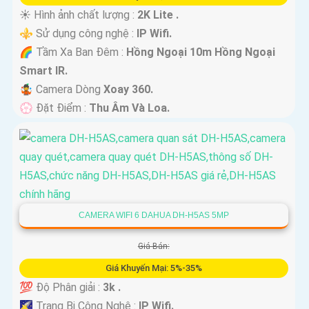
☀️ Hình ảnh chất lượng :
2K Lite .
⚜️ Sử dụng công nghệ :
IP Wifi.
🌈 Tầm Xa Ban Đêm :
Hồng Ngoại 10m Hồng Ngoại
Smart IR.
🤹 Camera Dòng
Xoay 360.
️💮 Đặt Điểm :
Thu Âm Và Loa.
CAMERA WIFI 6 DAHUA DH-H5AS 5MP
Giá Bán:
Giá Khuyến Mại: 5%-35%
💯 Độ Phân giải :
3k .
🌠 Trang Bị Công Nghệ :
IP Wifi.