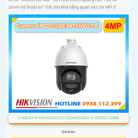
zoom kỹ thuật số 16X cho khả năng quan sát chi tiết ở
khoảng cách xa, AI AcuSense nhận diện người và phương
tiện hỗ trợ chụp đồng thời tối đa 5 khuôn mặt
CAMERA IP HIKVISION DS-2DE4415IWG1-E SPEED DOME
Giá Bán: