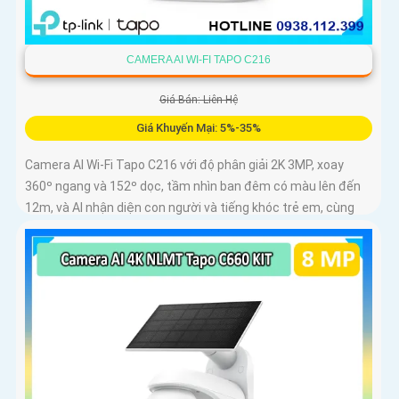
CAMERA AI WI-FI TAPO C216
Giá Bán: Liên Hệ
Giá Khuyến Mại: 5%-35%
Camera AI Wi-Fi Tapo C216 với độ phân giải 2K 3MP, xoay
360º ngang và 152º dọc, tầm nhìn ban đêm có màu lên đến
12m, và AI nhận diện con người và tiếng khóc trẻ em, cùng
khả năng theo dõi chuyển động tự động