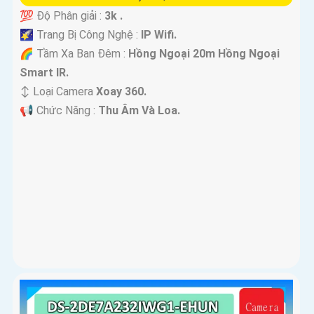
💯 Độ Phân giải :
3k .
🌠 Trang Bị Công Nghệ :
IP Wifi.
🌈 Tầm Xa Ban Đêm :
Hồng Ngoại 20m Hồng Ngoại
Smart IR.
↕️ Loại Camera
Xoay 360.
️📢 Chức Năng :
Thu Âm Và Loa.