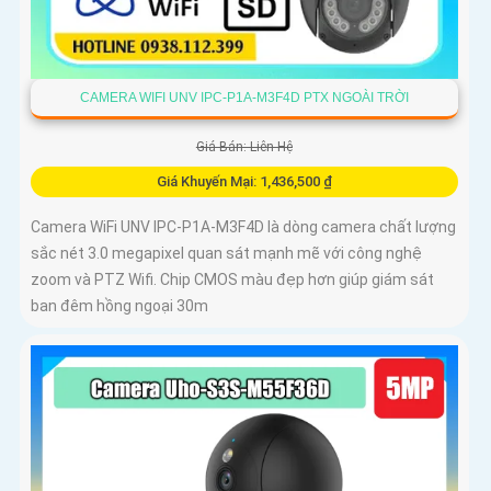
CAMERA WIFI UNV IPC-P1A-M3F4D PTX NGOÀI TRỜI
Giá Bán: Liên Hệ
Giá Khuyến Mại: 1,436,500 ₫
Camera WiFi UNV IPC-P1A-M3F4D là dòng camera chất lượng
sắc nét 3.0 megapixel quan sát mạnh mẽ với công nghệ
zoom và PTZ Wifi. Chip CMOS màu đẹp hơn giúp giám sát
ban đêm hồng ngoại 30m