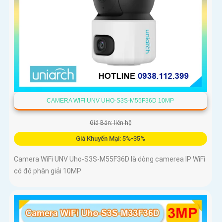
CAMERA WIFI UNV UHO-S3S-M55F36D 10MP
Giá Bán: liên hệ
Giá Khuyến Mại: 5%-35%
Camera WiFi UNV Uho-S3S-M55F36D là dòng camerea IP WiFi
có độ phân giải 10MP