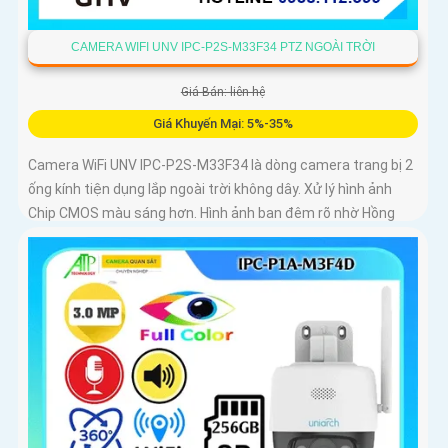
CAMERA WIFI UNV IPC-P2S-M33F34 PTZ NGOÀI TRỜI
Giá Bán: liên hệ
Giá Khuyến Mại: 5%-35%
Camera WiFi UNV IPC-P2S-M33F34 là dòng camera trang bị 2
ống kính tiện dụng lắp ngoài trời không dây. Xử lý hình ảnh
Chip CMOS màu sáng hơn. Hình ảnh ban đêm rõ nhờ Hồng
Ngoại 30m