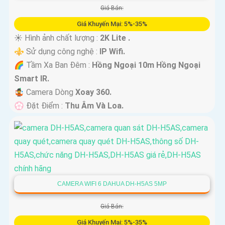
Giá Bán:
Giá Khuyến Mại: 5%-35%
☀️ Hình ảnh chất lượng :
2K Lite .
⚜️ Sử dụng công nghệ :
IP Wifi.
🌈 Tầm Xa Ban Đêm :
Hồng Ngoại 10m Hồng Ngoại
Smart IR.
🤹 Camera Dòng
Xoay 360.
️💮 Đặt Điểm :
Thu Âm Và Loa.
CAMERA WIFI 6 DAHUA DH-H5AS 5MP
Giá Bán:
Giá Khuyến Mại: 5%-35%