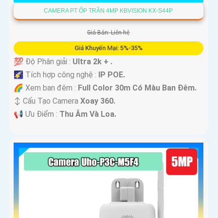
CAMERA PT ỐP TRẦN 4MP KBVISION KX-S44P
Giá Bán: Liên hệ
Giá Khuyến Mại: 5%-35%
💯 Độ Phân giải :
Ultra 2k + .
🌠 Tích hợp công nghệ :
IP POE.
🌈 Xem ban đêm :
Full Color 30m Có Màu Ban Ðêm.
↕️ Cấu Tạo Camera
Xoay 360.
️📢 Ưu Điểm :
Thu Âm Và Loa.