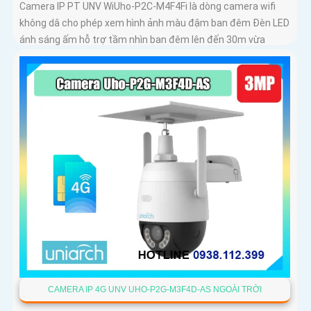
Camera IP PT UNV WiUho-P2C-M4F4Fi là dòng camera wifi
không dâ cho phép xem hình ảnh màu đậm ban đêm Đèn LED
ánh sáng ấm hỗ trợ tầm nhìn ban đêm lên đến 30m vừa
chiếu sáng vừa cảnh báo với độ phân giải 4
CAMERA IP 4G UNV UHO-P2G-M3F4D-AS NGOÀI TRỜI