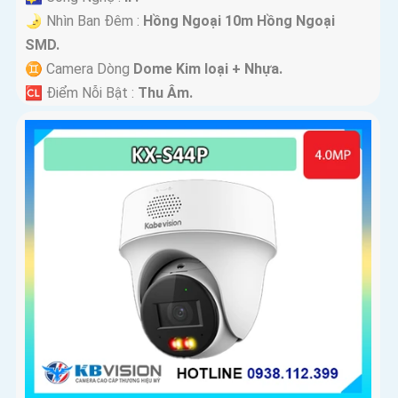
🌛 Nhìn Ban Đêm :
Hồng Ngoại 10m Hồng Ngoại
SMD.
♊ Camera Dòng
Dome Kim loại + Nhựa.
️🆑 Điểm Nỗi Bật :
Thu Âm.