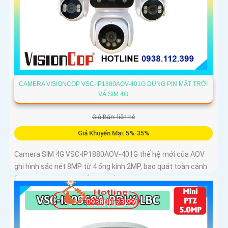
CAMERA VISIONCOP VSC-IP1880AOV-401G DÙNG PIN MẶT TRỜI
VÀ SIM 4G
Giá Bán: liên hệ
Giá Khuyến Mại: 5%-35%
Camera SIM 4G VSC-IP1880AOV-401G thế hệ mới của AOV
ghi hình sắc nét 8MP từ 4 ống kính 2MP, bao quát toàn cảnh
360°. Pin 16000mAh kết hợp tấm sạc năng lượng mặt trời
15W giúp duy trì hoạt động ổn định