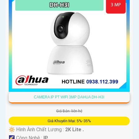
CAMERA IP PT WIFI 3MP DAHUA DH-H3I
Giá Bán: liên hệ
Giá Khuyến Mại: 5%-35%
🔆 Hình Ành Chất Lượng :
2K Lite .
🌠 Công Nghệ :
IP.