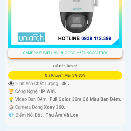
CAMERA IP WIFI UNV UHO-P3C-M5F4 NGOÀI TRỜI
Giá Bán: liên hệ
Giá Khuyến Mại: 5%-35%
👁️‍🗨 Hình Ành Chất Lượng :
3k .
🏆 Công Nghệ :
IP Wifi.
💡 Video Ban Đêm :
Full Color 30m Có Màu Ban Ðêm.
🎲 Camera Dòng
Xoay 360.
️💎 Điểm Nỗi Bật :
Thu Âm Và Loa.