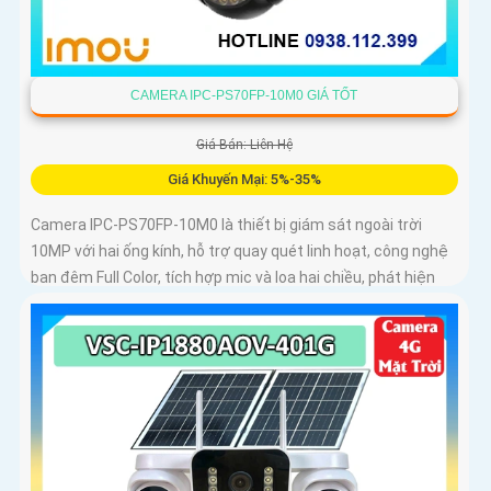
CAMERA IPC-PS70FP-10M0 GIÁ TỐT
Giá Bán: Liên Hệ
Giá Khuyến Mại: 5%-35%
Camera IPC-PS70FP-10M0 là thiết bị giám sát ngoài trời
10MP với hai ống kính, hỗ trợ quay quét linh hoạt, công nghệ
ban đêm Full Color, tích hợp mic và loa hai chiều, phát hiện
con người và phương tiện, phù hợp lắp đặt cho gia đình, cửa
hàng và văn phòng