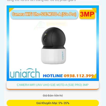
CAMERA WIFI UNV UHO-S3E-M3TD-A (S3E PRO) 3MP
Giá Bán: liên hệ
Giá Khuyến Mại: 5%-35%