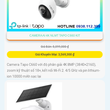
CAMERA AI 4K NLMT TAPO C660 KIT
Giá Bán: 5,099,000 ₫
Giá Khuyến Mại: 3,569,300 ₫
Camera Tapo C660 với độ phân giải 4K 8MP (3840×2160),
zoom kỹ thuật số 18×, kết nối Wi-Fi 2. 4/5 GHz và pin lithium-
ion 10000 mAh sạc lại