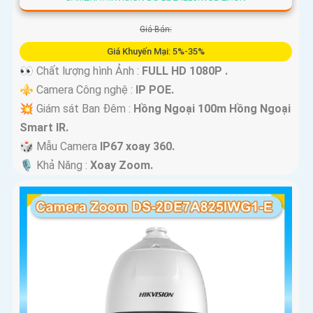
Giá Bán:
Giá Khuyến Mại: 5%-35%
👀 Chất lượng hình Ảnh :
FULL HD 1080P .
⚜️ Camera Công nghệ :
IP POE.
💥 Giám sát Ban Đêm :
Hồng Ngoại 100m Hồng Ngoại
Smart IR.
🎲 Mẫu Camera
IP67 xoay 360.
️🎙 Khả Năng :
Xoay Zoom.