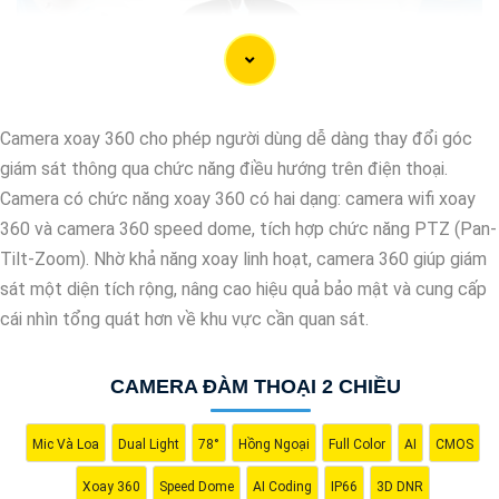
Camera xoay 360 cho phép người dùng dễ dàng thay đổi góc
giám sát thông qua chức năng điều hướng trên điện thoại.
Camera có chức năng xoay 360 có hai dạng: camera wifi xoay
360 và camera 360 speed dome, tích hợp chức năng PTZ (Pan-
Tilt-Zoom). Nhờ khả năng xoay linh hoạt, camera 360 giúp giám
sát một diện tích rộng, nâng cao hiệu quả bảo mật và cung cấp
cái nhìn tổng quát hơn về khu vực cần quan sát.
'
CAMERA ĐÀM THOẠI 2 CHIỀU
Mic Và Loa
Dual Light
78°
Hồng Ngoại
Full Color
AI
CMOS
Xoay 360
Speed Dome
AI Coding
IP66
3D DNR