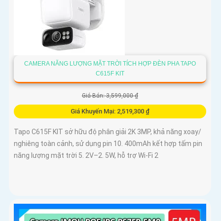
CAMERA NĂNG LƯỢNG MẶT TRỜI TÍCH HỢP ĐÈN PHA TAPO
C615F KIT
Giá Bán: 3,599,000 ₫
Giá Khuyến Mại: 2,519,300 ₫
Tapo C615F KIT sở hữu độ phân giải 2K 3MP, khả năng xoay/
nghiêng toàn cảnh, sử dụng pin 10. 400mAh kết hợp tấm pin
năng lượng mặt trời 5. 2V–2. 5W, hỗ trợ Wi-Fi 2