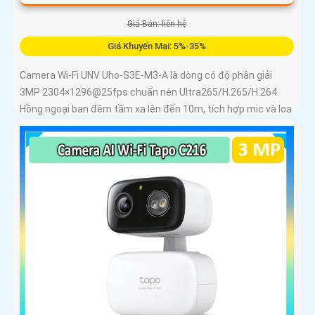
Giá Bán: liên hệ
Giá Khuyến Mại: 5%-35%
Camera Wi-Fi UNV Uho-S3E-M3-A là dòng có độ phân giải
3MP 2304×1296@25fps chuẩn nén Ultra265/H.265/H.264.
Hồng ngoại ban đêm tầm xa lên đến 10m, tích hợp mic và loa
trong phạm vi 3m