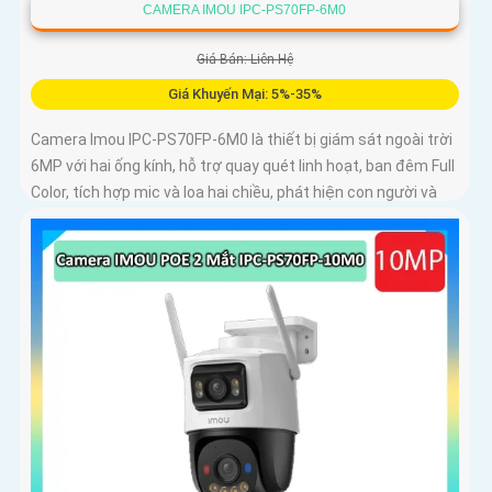
CAMERA IMOU IPC-PS70FP-6M0
Giá Bán: Liên Hệ
Giá Khuyến Mại: 5%-35%
Camera Imou IPC-PS70FP-6M0 là thiết bị giám sát ngoài trời
6MP với hai ống kính, hỗ trợ quay quét linh hoạt, ban đêm Full
Color, tích hợp mic và loa hai chiều, phát hiện con người và
phương tiện, phù hợp lắp đặt cho gia đình, cửa hàng và văn
phòng