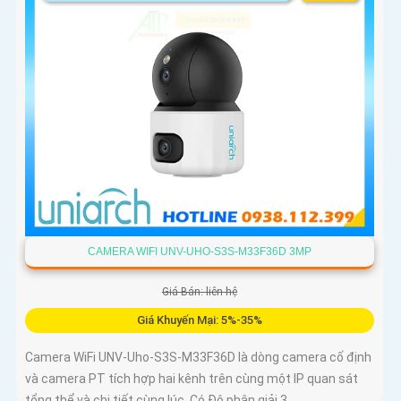
CAMERA WIFI UNV-UHO-S3S-M33F36D 3MP
Giá Bán: liên hệ
Giá Khuyến Mại: 5%-35%
Camera WiFi UNV-Uho-S3S-M33F36D là dòng camera cố định
và camera PT tích hợp hai kênh trên cùng một IP quan sát
tổng thể và chi tiết cùng lúc. Có Độ phân giải 3