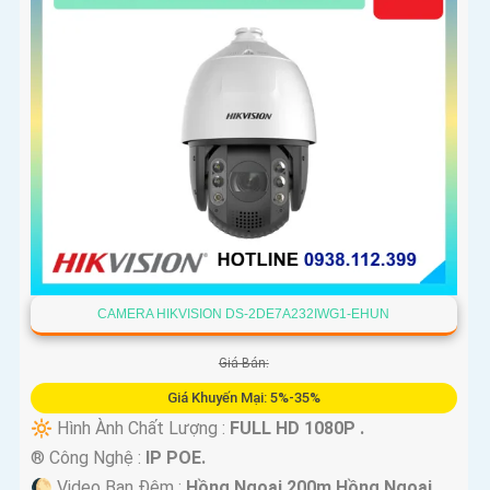
CAMERA HIKVISION DS-2DE7A232IWG1-EHUN
Giá Bán:
Giá Khuyến Mại: 5%-35%
🔆 Hình Ành Chất Lượng :
FULL HD 1080P .
®️ Công Nghệ :
IP POE.
🌔 Video Ban Đêm :
Hồng Ngoại 200m Hồng Ngoại