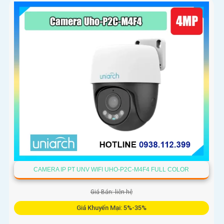
CAMERA IP PT UNV WIFI UHO-P2C-M4F4 FULL COLOR
Giá Bán: liên hệ
Giá Khuyến Mại: 5%-35%