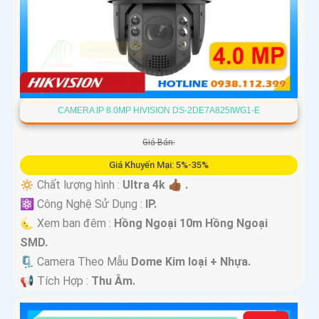
CAMERA IP 8.0MP HIVISION DS-2DE7A825IWG1-E
Giá Bán:
Giá Khuyến Mại: 5%-35%
🔅 Chất lượng hình :
Ultra 4k 👍🏾 .
⚛️ Công Nghệ Sử Dụng :
IP.
🌜 Xem ban đêm :
Hồng Ngoại 10m Hồng Ngoại
SMD.
🗜️ Camera Theo Mẫu
Dome Kim loại + Nhựa.
️📢 Tích Hợp :
Thu Âm.