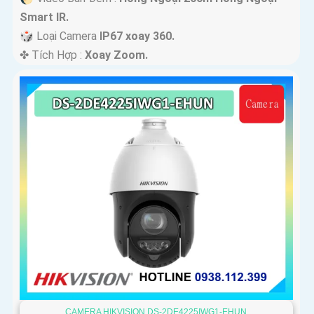
Smart IR.
🎲 Loại Camera
IP67 xoay 360.
️✤ Tích Hợp :
Xoay Zoom.
CAMERA HIKVISION DS-2DE4225IWG1-EHUN