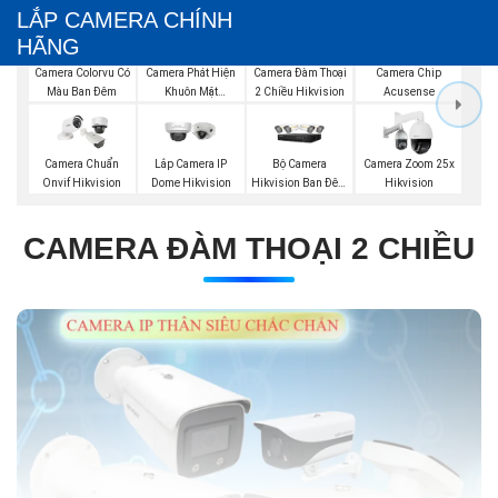
LẮP CAMERA CHÍNH
HÃNG
Camera Phát Hiện
Camera Đàm Thoại
Camera Colorvu Có
Camera Chip
Khuôn Mặt
2 Chiều Hikvision
Màu Ban Đêm
Acusense
Hikvision
Bộ Camera
Camera Chuẩn
Lắp Camera IP
Camera Zoom 25x
Hikvision Ban Đêm
Onvif Hikvision
Dome Hikvision
Hikvision
Có Màu
CAMERA ĐÀM THOẠI 2 CHIỀU