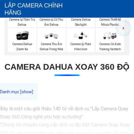
LẮP CAMERA CHÍNH
HÃNG
Camera Ip Thân Trụ
Camera Ip Có Thu
Camera Dahua
Camera Thiết Kế
Dahua
Ậm Dahua
Starlight
Nhựa Plastic
Dahua
Camera Dahua
Camera Thu Âm
Camera Ip Thân
Camera Có Auto
Zoom Xa
Dahua Trong Nhà
Hikvision
Traking Vantech
CAMERA DAHUA XOAY 360 ĐỘ
Đây là một câu giới thiệu 140 từ về dịch vụ "Lắp Camera Quay
Xoay 360 Công nghệ phù hợp su hướng":
"Chúng tôi chuyên cung cấp dịch vụ lắp đặt Camera Quay Xoay
360 độ với công nghệ tiên tiến, giúp quan sát mọi góc độ một