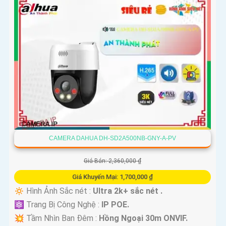
CAMERA DAHUA DH-SD2A500NB-GNY-A-PV
Giá Bán: 2,360,000 ₫
Giá Khuyến Mại: 1,700,000 ₫
🔅 Hình Ảnh Sắc nét :
Ultra 2k+ sắc nét .
⚛️ Trang Bị Công Nghệ :
IP POE.
💥 Tầm Nhìn Ban Đêm :
Hồng Ngoại 30m ONVIF.