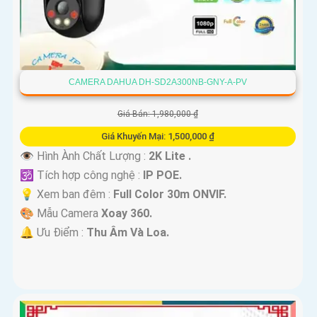
CAMERA DAHUA DH-SD2A300NB-GNY-A-PV
Giá Bán: 1,980,000 ₫
Giá Khuyến Mại: 1,500,000 ₫
👁 Hình Ành Chất Lượng :
2K Lite .
🕉️ Tích hợp công nghệ :
IP POE.
💡 Xem ban đêm :
Full Color 30m ONVIF.
🎨 Mẫu Camera
Xoay 360.
️🔔 Ưu Điểm :
Thu Âm Và Loa.