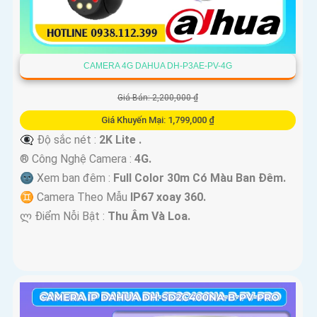
CAMERA 4G DAHUA DH-P3AE-PV-4G
Giá Bán: 2,200,000 ₫
Giá Khuyến Mại: 1,799,000 ₫
👁️‍🗨 Độ sắc nét :
2K Lite .
®️ Công Nghệ Camera :
4G.
🌚 Xem ban đêm :
Full Color 30m Có Màu Ban Ðêm.
♊ Camera Theo Mẫu
IP67 xoay 360.
️ლ Điểm Nỗi Bật :
Thu Âm Và Loa.