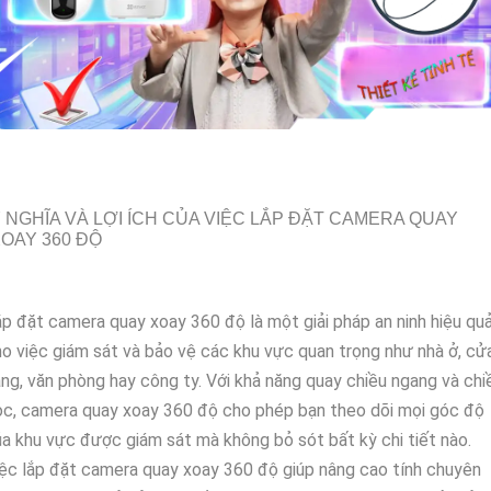
 NGHĨA VÀ LỢI ÍCH CỦA VIỆC LẮP ĐẶT CAMERA QUAY
OAY 360 ĐỘ
p đặt camera quay xoay 360 độ là một giải pháp an ninh hiệu qu
o việc giám sát và bảo vệ các khu vực quan trọng như nhà ở, cử
ng, văn phòng hay công ty. Với khả năng quay chiều ngang và chi
c, camera quay xoay 360 độ cho phép bạn theo dõi mọi góc độ
a khu vực được giám sát mà không bỏ sót bất kỳ chi tiết nào.
ệc lắp đặt camera quay xoay 360 độ giúp nâng cao tính chuyên