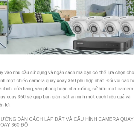
y vào nhu cầu sử dụng và ngân sách mà bạn có thể lựa chọn ch
nh một chiếc camera quay xoay 360 phù hợp nhất. Đối với các h
a đình, cửa hàng, văn phòng hoặc nhà xưởng, sở hữu một camera
ay xoay 360 sẽ giúp bạn giám sát an ninh một cách hiệu quả và
ện lợi.
ƯỚNG DẪN CÁCH LẮP ĐẶT VÀ CẤU HÌNH CAMERA QUAY
OAY 360 ĐỘ