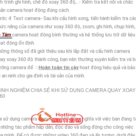
ch trình ghi hình, chế độ xoay 360 độ,...- Kiểm tra kết nối và chắc
hắn camera hoạt động đúng cách.
ớc 4: Test camera- Sau khi cấu hình xong, tiến hành kiểm tra cá
ức năng của camera như xoay 360 độ, zoom, ghi hình, chụp hình,..
n Tâm
camera hoạt động bình thường và hệ thống lưu trữ dữ liệu
ạt động ổn định.
ững thông số đã giới thiệu sau khi lắp đặt và cấu hình camera
ay xoay 360 độ thành công, bạn nên thường xuyên kiểm tra và 
ưỡng camera để ♢
Hoàn toàn tin cậy
hoạt động hiệu quả và bảo
 an ninh cho gia đình và tài sản của mình.
INH NGHIỆM CHIA SẺ KHI SỬ DỤNG CAMERA QUAY XOAY
60
i sử dụng camera quay xoay 360 đồng nghĩa với việc bạn đang t
 những tác phẩm hấp dẫn, độc đáo và sống động cho công việc
a mình. Để có được những video 360 đẹp và ấn tượng, dưới đây 