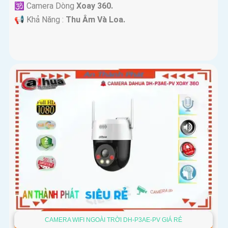
🕉️ Camera Dòng
Xoay 360.
️📢 Khả Năng :
Thu Âm Và Loa.
CAMERA WIFI NGOÀI TRỜI DH-P3AE-PV GIÁ RẺ