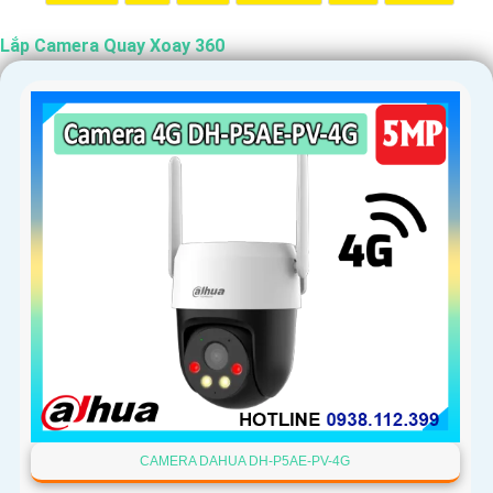
Lắp Camera Quay Xoay 360
CAMERA DAHUA DH-P5AE-PV-4G