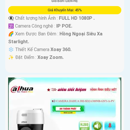
Giá Bán: LIÊN HỆ
Giá Khuyến Mại: 45%
👁️‍🗨 Chất lượng hình Ảnh :
FULL HD 1080P .
🕉️ Camera Công nghệ :
IP POE.
🌈 Xem Được Ban Đêm :
Hồng Ngoại Siêu Xa
Starlight.
❄ Thiết Kế Camera
Xoay 360.
️✨ Đặt Điểm :
Xoay Zoom.