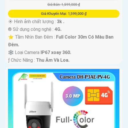
Giá Bán: 1,599,000 ₫
Giá Khuyến Mại: 1,599,000 ₫
☀️ Hình ảnh chất lượng :
3k .
®️ Sử dụng công nghệ :
4G.
⭐ Tầm Nhìn Ban Đêm :
Full Color 30m Có Màu Ban
Ðêm.
🕸️ Loại Camera
IP67 xoay 360.
️ƒ Chức Năng :
Thu Âm Và Loa.