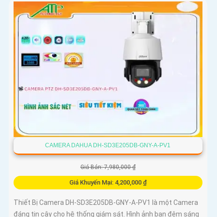
CAMERA DAHUA DH-SD3E205DB-GNY-A-PV1
Giá Bán: 7,980,000 ₫
Giá Khuyến Mại: 4,200,000 ₫
Thiết Bị Camera DH-SD3E205DB-GNY-A-PV1 là một Camera
đáng tin cậy cho hệ thống giám sát. Hình ảnh ban đêm sáng