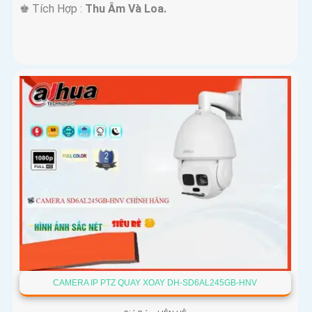
️♚ Tích Hợp :
Thu Âm Và Loa.
CAMERA IP PTZ QUAY XOAY DH-SD6AL245GB-HNV