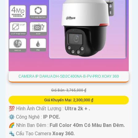
CAMERA IP DAHUA DH-SD2C400NA-B-PV-PRO XOAY 360
Giá Bán: 3,765,000 ₫
Giá Khuyến Mại: 2,300,000 ₫
💯 Hình Ành Chất Lượng :
Ultra 2k + .
⚙ Công Nghệ :
IP POE.
🌈 Nhìn Ban Đêm :
Full Color 40m Có Màu Ban Ðêm.
🔩 Cấu Tạo Camera
Xoay 360.