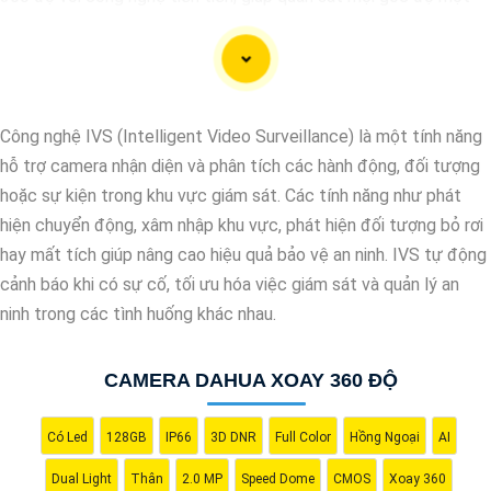
cách toàn diện và linh hoạt. Với hệ thống này, bạn có thể theo
dõi và giám sát mọi hoạt động trong khu vực mục tiêu một cách
dễ dàng và tiện lợi. Hãy liên hệ với chúng tôi để được tư vấn và
lựa chọn giải pháp camera phù hợp nhất với nhu cầu an ninh của
Công nghệ IVS (Intelligent Video Surveillance) là một tính năng
bạn."
hỗ trợ camera nhận diện và phân tích các hành động, đối tượng
hoặc sự kiện trong khu vực giám sát. Các tính năng như phát
hiện chuyển động, xâm nhập khu vực, phát hiện đối tượng bỏ rơi
hay mất tích giúp nâng cao hiệu quả bảo vệ an ninh. IVS tự động
cảnh báo khi có sự cố, tối ưu hóa việc giám sát và quản lý an
ninh trong các tình huống khác nhau.
CAMERA DAHUA XOAY 360 ĐỘ
Có Led
128GB
IP66
3D DNR
Full Color
Hồng Ngoại
AI
'
Dual Light
Thân
2.0 MP
Speed Dome
CMOS
Xoay 360