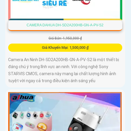
CAMERA DAHUA DH-SD2A200HB-GN-A-PV-S2
Giá Bán: 1,950,000 ₫
Giá Khuyến Mại: 1,500,000 ₫
Camera An Ninh DH-SD2A200HB-GN-A-PV-S2 là một thiết bị
đáng chú ý trong lĩnh vực an ninh. Với công nghệ Sony
STARVIS CMOS, camera này mang lại chất lượng hình ảnh
tuyệt vời ngay cả trong điều kiện ánh sáng yếu