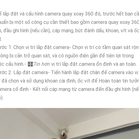
 lắp đặt và cấu hình camera quay xoay 360 độ, trước hết bạn c
uẩn bị một số công cụ cần thiết bao gồm camera quay xoay 36
, đầu ghi hình (nếu cần), cáp mạng, bút đánh dấu, khoan, vít và ố
t.
ớc 1: Chọn vị trí lắp đặt camera- Chọn vị trí có tầm quan sát rộn
ông bị cản trở quan sát, và có nguồn điện gần để tiện lợi trong
ệc cấu hình.- 🎛
Tin hơn
vị trí lắp đặt camera ổn định và an toàn.
ớc 2: Lắp đặt camera- Tiến hành lắp đặt chân đế camera vào vị
í đã chọn và sử dụng khoan cài đinh, ốc vít để Hoàn toàn tin tưở
mera cố định.- Kết nối cáp mạng từ camera đến đầu ghi hình (nế
).