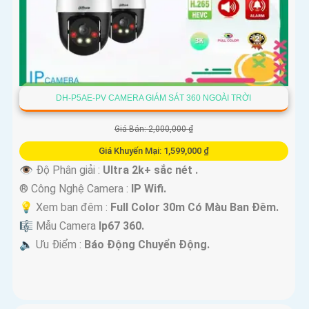
DH-P5AE-PV CAMERA GIÁM SÁT 360 NGOÀI TRỜI
Giá Bán: 2,000,000 ₫
Giá Khuyến Mại: 1,599,000 ₫
👁 Độ Phân giải :
Ultra 2k+ sắc nét .
®️ Công Nghệ Camera :
IP Wifi.
💡 Xem ban đêm :
Full Color 30m Có Màu Ban Ðêm.
🎼️ Mẫu Camera
Ip67 360.
️🔈 Ưu Điểm :
Báo Động Chuyển Động.