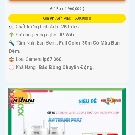
Giá Bán: 1,900,000 ₫
Giá Khuyến Mại: 1,600,000 ₫
👀 Chất lượng hình Ảnh :
2K Lite .
✳️ Sử dụng công nghệ :
IP Wifi.
🔦 Tầm Nhìn Ban Đêm :
Full Color 30m Có Màu Ban
Ðêm.
🤹 Loại Camera
Ip67 360.
️💮 Khả Năng :
Báo Động Chuyển Động.