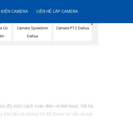
 KIỆN CAMERA
LIÊN HỆ LẮP CAMERA
a Có
Camera Speedom
Camera PTZ Dahua
êm
Dahua
óc độ một cách toàn diện và linh hoạt. Với hệ
y liên hệ với chúng tôi để được tư vấn và lựa