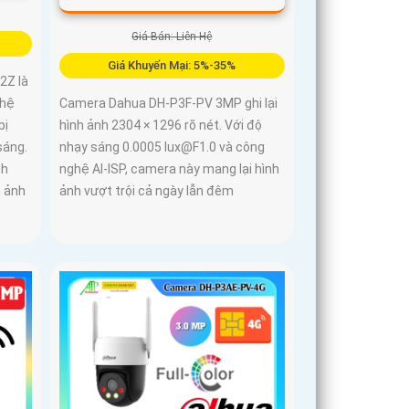
Giá Bán: Liên Hệ
Giá Khuyến Mại: 5%-35%
2Z là
ghệ
Camera Dahua DH-P3F-PV 3MP ghi lại
bị
hình ảnh 2304 × 1296 rõ nét. Với độ
sáng.
nhạy sáng 0.0005 lux@F1.0 và công
nh
nghệ AI-ISP, camera này mang lại hình
h ảnh
ảnh vượt trội cả ngày lẫn đêm