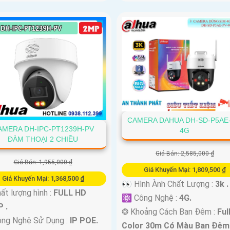
CAMERA DAHUA DH-SD-P5AE-
AMERA DH-IPC-PT1239H-PV
4G
ĐÀM THOẠI 2 CHIỀU
Giá Bán: 2,585,000 ₫
Giá Bán: 1,955,000 ₫
Giá Khuyến Mại: 1,809,500 ₫
Giá Khuyến Mại: 1,368,500 ₫
👀 Hình Ành Chất Lượng :
3k .
ất lượng hình :
FULL HD
⚛️ Công Nghệ :
4G.
 .
❂ Khoảng Cách Ban Đêm :
Ful
ng Nghệ Sử Dụng :
IP POE.
Color 30m Có Màu Ban Ðêm