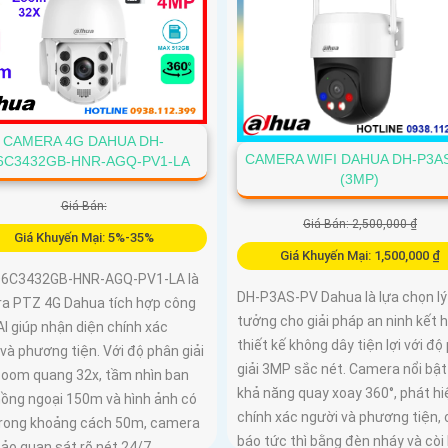
CAMERA 4G DAHUA DH-
CAMERA WIFI DAHUA DH-P3A
6C3432GB-HNR-AGQ-PV1-LA
(3MP)
Giá Bán:
Giá Bán: 2,500,000 ₫
Giá Khuyến Mại: 5%-35%
Giá Khuyến Mại: 1,500,000 ₫
6C3432GB-HNR-AGQ-PV1-LA là
DH-P3AS-PV Dahua là lựa chọn lý
a PTZ 4G Dahua tích hợp công
tưởng cho giải pháp an ninh kết 
I giúp nhận diện chính xác
thiết kế không dây tiện lợi với độ
và phương tiện. Với độ phân giải
giải 3MP sắc nét. Camera nổi bật
zoom quang 32x, tầm nhìn ban
khả năng quay xoay 360°, phát hi
ồng ngoại 150m và hình ảnh có
chính xác người và phương tiện,
rong khoảng cách 50m, camera
báo tức thì bằng đèn nháy và còi
ảo quan sát rõ nét 24/7