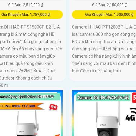
Giá Bán: 2,510,000 ₫
Giá Bán: 2,150,000 ₫
Giá Khuyến Mại: 1,757,000 ₫
Giá Khuyến Mại: 1,505,000 ₫
a DH-HAC-PTS1500CP-E2-IL-A
Camera H-HAC-PT1200BP-IL-A-E
trang bị 2 mắt công nghệ HD
loại camera 360 nhỏ gọn công n
 kết nối với đầu ghi lựa chọn giá
HD với khả năng thu âm và trang 
i đặc điểm độ nhạy sáng cao trên
ánh sáng kép HDR chống ngược 
camera có màu ban đêm giúp
Camera có khả năng xử lý hình ả
át hiệu quả trong điều kiện
thiếu sáng với màu ban đêm hìn
 ánh sáng. 2+2MP Smart Dual
ban đêm rõ nét sáng hơn
 Outdoor Khoảng cách chiếu
50 m