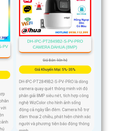
DH-IPC-PT2849B2-S-PV-PRO
S-PV
CAMERA DAHUA (8MP)
Giá Bán: liên hệ
Giá Khuyến Mại: 5%-35%
DH-IPC-PT2849B2-S-PV-PRO là dòng
camera quay quét thông minh với độ
hợp
phân giải 8MP siêu nét, tích hợp công
 phân
nghệ WizColor cho hình ảnh sống
 với
động cả ngày lẫn đêm. Camera hỗ trợ
ện
đàm thoại 2 chiều, phát hiện chính xác
 cảnh
người và phương tiện báo động thông
 hú
minh