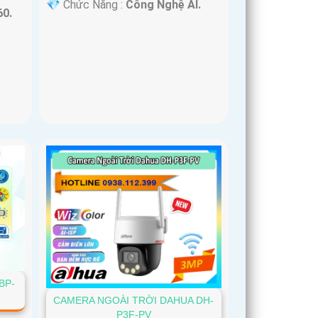
️💎 Chức Năng :
Công Nghệ AI.
60.
BP-
CAMERA NGOÀI TRỜI DAHUA DH-
P3F-PV