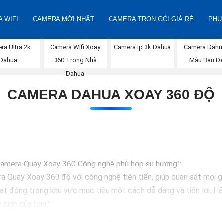
 WIFI
CAMERA MỚI NHẤT
CAMERA TRỌN GÓI GIÁ RẺ
PHỤ
Camera Wifi Xoay
ra Ultra 2k
Camera Ip 3k Dahua
Camera Dahu
360 Trong Nhà
Dahua
Màu Ban Đ
Dahua
CAMERA DAHUA XOAY 360 ĐỘ
p Camera Quay Xoay 360 Công nghệ phù hợp su hướng":
a Quay Xoay 360 độ với công nghệ tiên tiến, giúp quan sát mọi g
ạt động trong khu vực mục tiêu một cách dễ dàng và tiện lợi. Hã
 ninh của bạn."