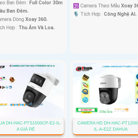
deo Ban Đêm :
Full Color 30m
🕉️ Camera Theo Mẫu
Xoay 3
àu Ban Ðêm.
️🎙 Tích Hợp :
Công Nghệ AI.
amera Dòng
Xoay 360.
ích Hợp :
Thu Âm Và Loa.
A DH-HAC-PTS1500CP-E2-IL-
CAMERA HD DH-HAC-PT1200
A GIÁ RẺ
IL-A-E2Z DAHUA