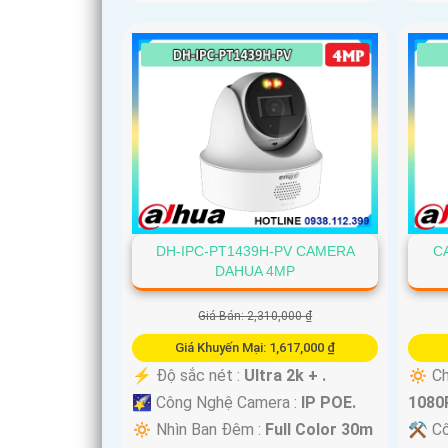
DH-IPC-PT1439H-PV CAMERA
C
DAHUA 4MP
Giá Bán: 2,310,000 ₫
Giá Khuyến Mại: 1,617,000 ₫
️⚡ Độ sắc nét :
Ultra 2k + .
🔅 Ch
🌠 Công Nghệ Camera :
IP POE.
1080P
🔅 Nhìn Ban Đêm :
Full Color 30m
⚒ Cô