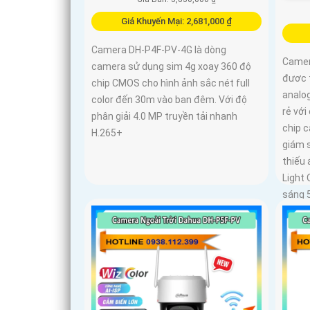
Giá Khuyến Mại: 2,681,000 ₫
Camera DH-P4F-PV-4G là dòng
Camer
camera sử dụng sim 4g xoay 360 độ
đươc 
chip CMOS cho hình ảnh sắc nét full
analog
color đến 30m vào ban đêm. Với độ
rẻ vớ
phân giải 4.0 MP truyền tải nhanh
chip 
H.265+
giám s
thiếu
Light
sáng 