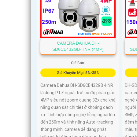
CAMERA DAHUA DH-
SD6CE432GB-HNR (4MP)
SD
Giá Bán:
Giá Khuyến Mại: 5%-35%
Camera Dahua DH-SD6CE432GB-HNR
DH-SD
là dòng PTZ ngoài trời có độ phân giải
camer
4MP siêu nét zoom quang 32x cho khả
nghệ A
năng quan sát chi tiết ở khoảng cách
người 
xa. Tích hợp công nghệ hồng ngoại lên
4MP, 
đến 250m và tính năng Auto-tracking
đêm h
thông minh, camera dễ dàng phát
màu t
hiện và tự động theo dõi mục tiêu
đảm b