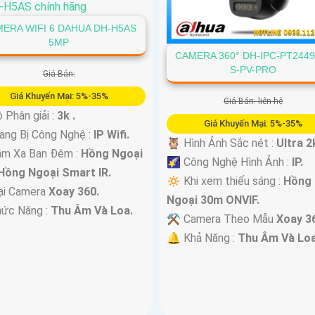
ERA WIFI 6 DAHUA DH-H5AS
5MP
CAMERA 360° DH-IPC-PT2449
S-PV-PRO
Giá Bán:
Giá Khuyến Mại: 5%-35%
Giá Bán: liên hệ
 Phân giải :
3k .
Giá Khuyến Mại: 5%-35%
ang Bị Công Nghệ :
IP Wifi.
🦉 Hình Ảnh Sắc nét :
Ultra 2k
ầm Xa Ban Đêm :
Hồng Ngoại
🌠 Công Nghệ Hình Ảnh :
IP.
Hồng Ngoại Smart IR.
🔅 Khi xem thiếu sáng :
Hồng
ại Camera
Xoay 360.
Ngoại 30m ONVIF.
hức Năng :
Thu Âm Và Loa.
⚒ Camera Theo Mẫu
Xoay 3
️🔔 Khả Năng :
Thu Âm Và Loa