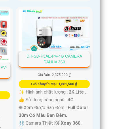
DH-SD-P3AE-PV-4G CAMERA
DAHUA 360
PV-
Giá Bán: 2,375,000 ₫
Giá Khuyến Mại: 1,662,500 ₫
✨ Hình ảnh chất lượng :
2K Lite .
👍 Sử dụng công nghệ :
4G.
❈ Xem Được Ban Đêm :
Full Color
30m Có Màu Ban Ðêm.
l
⛓ Camera Thiết Kế
Xoay 360.
.