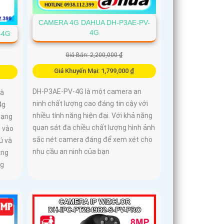
CAMERA 4G DAHUA DH-P3AE-PV-
4G
-4G
Giá Bán: 2,200,000 ₫
Giá Khuyến Mại: 1,799,000 ₫
DH-P3AE-PV-4G là một camera an
là
ninh chất lượng cao đáng tin cậy với
4g
nhiều tính năng hiện đại. Với khả năng
mạng
quan sát đa chiều chất lượng hình ảnh
u vào
sắc nét camera đáng để xem xét cho
ú và
nhu cầu an ninh của bạn
ăng
ng