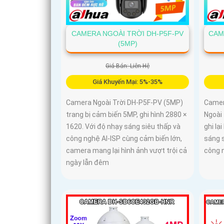
CAMERA NGOÀI TRỜI DH-P5F-PV
CAM
(5MP)
Giá Bán: Liên Hệ
Giá Khuyến Mại: 5%-35%
Camera Ngoài Trời DH-P5F-PV (5MP)
Camer
trang bị cảm biến 5MP, ghi hình 2880 ×
Ngoài
1620. Với độ nhạy sáng siêu thấp và
ghi lạ
công nghệ AI-ISP cùng cảm biến lớn,
sáng 
camera mang lại hình ảnh vượt trội cả
công n
ngày lẫn đêm