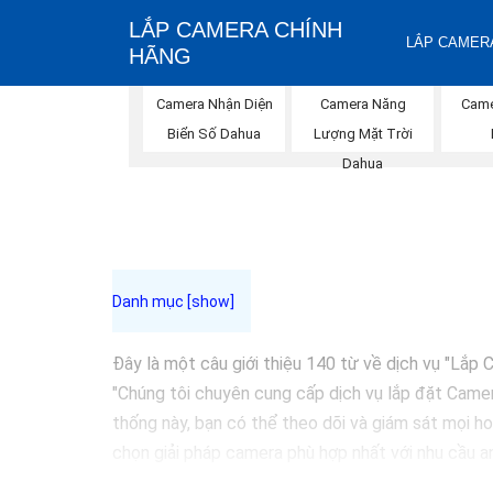
LẮP CAMERA CHÍNH
LẮP CAMERA
HÃNG
Camera Năng
Camera Nhận Diện
Came
Lượng Mặt Trời
Biển Số Dahua
Dahua
Đây là một câu giới thiệu 140 từ về dịch vụ "Lắ
"Chúng tôi chuyên cung cấp dịch vụ lắp đặt Camer
thống này, bạn có thể theo dõi và giám sát mọi ho
chọn giải pháp camera phù hợp nhất với nhu cầu an