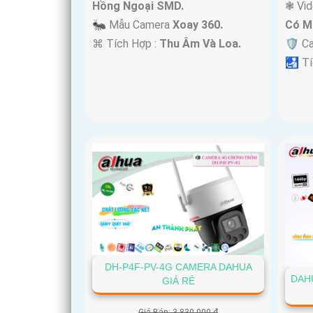
Hồng Ngoại SMD.
❃ Vi
🐜 Mẫu Camera
Xoay 360.
Có M
️⌘ Tích Hợp :
Thu Âm Và Loa.
🛡 C
️🛃 T
DH-P4F-PV-4G CAMERA DAHUA
DAHU
GIÁ RẺ
Giá Bán: 3,830,000 ₫