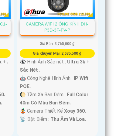
C1-
CAMERA WIFI 2 ỐNG KÍNH DH-
P3D-3F-PV-P
Giá Bán: 3,765,000 ₫
Giá Khuyến Mại: 2,635,500 ₫
 + .
👁️‍🗨 Hình Ảnh Sắc nét :
Ultra 3k +
Sắc Nét .
🤖️ Công Nghệ Hình Ảnh :
IP Wifi
POE.
60.
🌔 Tầm Xa Ban Đêm :
Full Color
.
40m Có Màu Ban Ðêm.
🤹 Camera Thiết Kế
Xoay 360.
️📡 Đặt Điểm :
Thu Âm Và Loa.