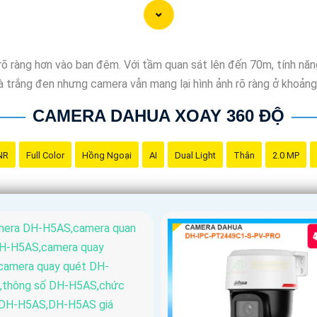
rõ ràng hơn vào ban đêm. Với tầm quan sát lên đến 70m, tính năng
 là trắng đen nhưng camera vẫn mang lại hình ảnh rõ ràng ở khoả
CAMERA DAHUA XOAY 360 ĐỘ
NR
Full Color
Hồng Ngoại
AI
Dual Light
Thân
2.0 MP