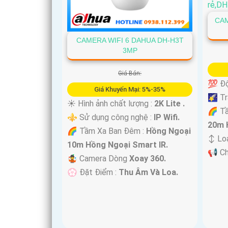
CAM
CAMERA WIFI 6 DAHUA DH-H3T
3MP
Giá Bán:
'
💯 Độ
Giá Khuyến Mại: 5%-35%
🌠 Tr
☀️ Hình ảnh chất lượng :
2K Lite .
🌈 T
⚜️ Sử dụng công nghệ :
IP Wifi.
20m 
🌈 Tầm Xa Ban Đêm :
Hồng Ngoại
↕️ Lo
10m Hồng Ngoại Smart IR.
️📢 C
🤹 Camera Dòng
Xoay 360.
️💮 Đặt Điểm :
Thu Âm Và Loa.