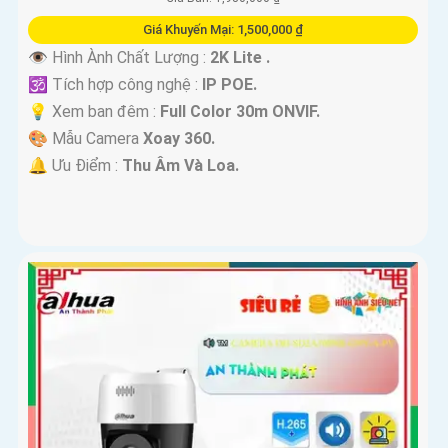
Giá Khuyến Mại: 1,500,000 ₫
👁 Hình Ành Chất Lượng :
2K Lite .
🕉️ Tích hợp công nghệ :
IP POE.
💡 Xem ban đêm :
Full Color 30m ONVIF.
🎨 Mẫu Camera
Xoay 360.
️🔔 Ưu Điểm :
Thu Âm Và Loa.