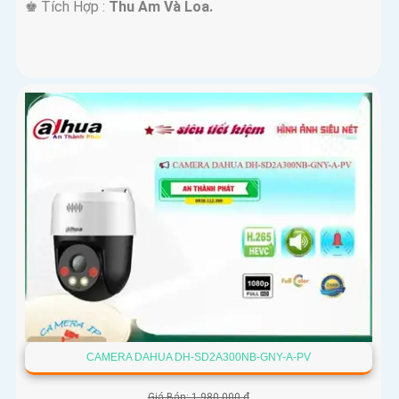
️♚ Tích Hợp :
Thu Âm Và Loa.
CAMERA DAHUA DH-SD2A300NB-GNY-A-PV
Giá Bán: 1,980,000 ₫