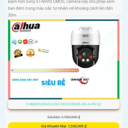
kiệm hơn Sony STARVIS CMOS, camera này cho phép xem
ban đêm trong màu sắc tự nhiên với khoảng cách lên đến
30m
CAMERA DAHUA DH-SD2A200HB-GN-A-PV-S2
Giá Bán: 1,950,000 ₫
Giá Khuyến Mại: 1,500,000 ₫