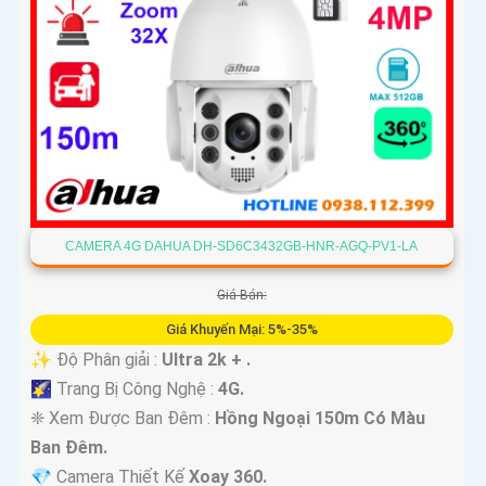
CAMERA 4G DAHUA DH-SD6C3432GB-HNR-AGQ-PV1-LA
Giá Bán:
Giá Khuyến Mại: 5%-35%
✨ Độ Phân giải :
Ultra 2k + .
🌠 Trang Bị Công Nghệ :
4G.
❈ Xem Được Ban Đêm :
Hồng Ngoại 150m Có Màu
Ban Ðêm.
💎 Camera Thiết Kế
Xoay 360.