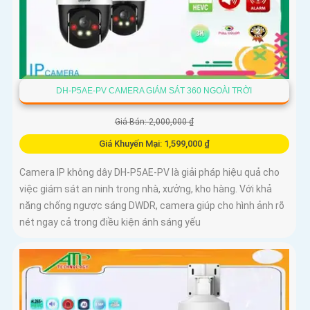
DH-P5AE-PV CAMERA GIÁM SÁT 360 NGOÀI TRỜI
Giá Bán: 2,000,000 ₫
Giá Khuyến Mại: 1,599,000 ₫
Camera IP không dây DH-P5AE-PV là giải pháp hiệu quả cho
việc giám sát an ninh trong nhà, xưởng, kho hàng. Với khả
năng chống ngược sáng DWDR, camera giúp cho hình ảnh rõ
nét ngay cả trong điều kiện ánh sáng yếu