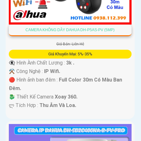
CAMERA KHÔNG DÂY DAHUA DH-P5AS-PV (5MP)
Giá Bán: Liên Hệ
Giá Khuyến Mại: 5%-35%
👁️‍🗨 Hình Ành Chất Lượng :
3k .
⚒ Công Nghệ :
IP Wifi.
🔴 Hình ảnh ban đêm :
Full Color 30m Có Màu Ban
Ðêm.
🐉️ Thiết Kế Camera
Xoay 360.
️ლ Tích Hợp :
Thu Âm Và Loa.