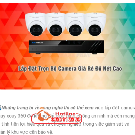
✈
Những trang bị về công nghệ thì có thể xem
việc lắp đặt camer
ay xoay 360 độ không chỉ giúp tăng cường an ninh mà còn mang
i tính tiện lợi, hiệu quả và chuyên nghiệp trong việc giám sát và
ản lý khu vực cần bảo vệ.