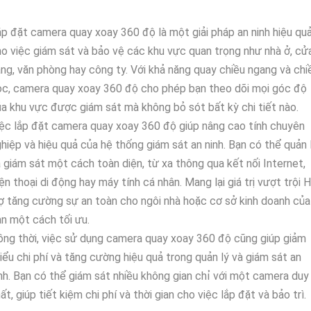
p đặt camera quay xoay 360 độ là một giải pháp an ninh hiệu qu
o việc giám sát và bảo vệ các khu vực quan trọng như nhà ở, cử
ng, văn phòng hay công ty. Với khả năng quay chiều ngang và chi
c, camera quay xoay 360 độ cho phép bạn theo dõi mọi góc độ
a khu vực được giám sát mà không bỏ sót bất kỳ chi tiết nào.
ệc lắp đặt camera quay xoay 360 độ giúp nâng cao tính chuyên
hiệp và hiệu quả của hệ thống giám sát an ninh. Bạn có thể quản 
 giám sát một cách toàn diện, từ xa thông qua kết nối Internet,
ện thoại di động hay máy tính cá nhân. Mang lại giá trị vượt trội 
ợ tăng cường sự an toàn cho ngôi nhà hoặc cơ sở kinh doanh của
n một cách tối ưu.
ng thời, việc sử dụng camera quay xoay 360 độ cũng giúp giảm
iểu chi phí và tăng cường hiệu quả trong quản lý và giám sát an
nh. Bạn có thể giám sát nhiều không gian chỉ với một camera duy
ất, giúp tiết kiệm chi phí và thời gian cho việc lắp đặt và bảo trì.