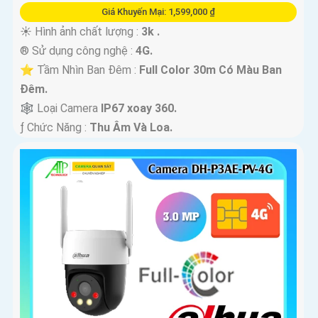
Giá Khuyến Mại: 1,599,000 ₫
☀️ Hình ảnh chất lượng :
3k .
®️ Sử dụng công nghệ :
4G.
⭐ Tầm Nhìn Ban Đêm :
Full Color 30m Có Màu Ban
Ðêm.
🕸️ Loại Camera
IP67 xoay 360.
️ƒ Chức Năng :
Thu Âm Và Loa.