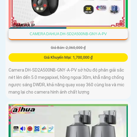
CAMERA DAHUA DH-SD2A500NB-GNY-A-PV
Giá Bán: 2,360,000 ₫
Giá Khuyến Mại: 1,700,000 ₫
Camera DH-SD2A500NB-GNY-A-PV sở hữu độ phân giải sắc
nét lên dến 5.0 megapixel, hồng ngoại 30m, khẳ năng chống
ngược sáng DWDR, khả năng quay xoay 360 cùng loa và mic
mang lại cho camera hình ảnh chất lượng