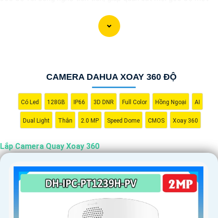
cách toàn diện và linh hoạt. Với hệ thống này, bạn có thể theo
dõi và giám sát mọi hoạt động trong khu vực mục tiêu một cách
dễ dàng và tiện lợi. Hãy liên hệ với chúng tôi để được tư vấn và
lựa chọn giải pháp camera phù hợp nhất với nhu cầu an ninh của
bạn."
CAMERA DAHUA XOAY 360 ĐỘ
Có Led
128GB
IP66
3D DNR
Full Color
Hồng Ngoại
AI
Dual Light
Thân
2.0 MP
Speed Dome
CMOS
Xoay 360
Lắp Camera Quay Xoay 360
'