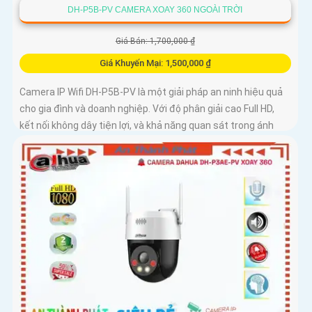
DH-P5B-PV CAMERA XOAY 360 NGOÀI TRỜI
Giá Bán: 1,700,000 ₫
Giá Khuyến Mại: 1,500,000 ₫
Camera IP Wifi DH-P5B-PV là một giải pháp an ninh hiệu quả
cho gia đình và doanh nghiệp. Với độ phân giải cao Full HD,
kết nối không dây tiện lợi, và khả năng quan sát trong ánh
sáng yếu, camera giúp bạn theo dõi mọi góc cạnh một cách
rõ ràng