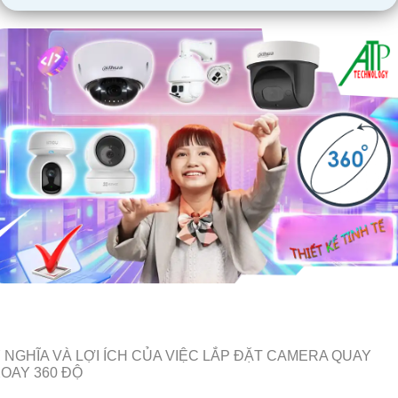
 NGHĨA VÀ LỢI ÍCH CỦA VIỆC LẮP ĐẶT CAMERA QUAY
OAY 360 ĐỘ