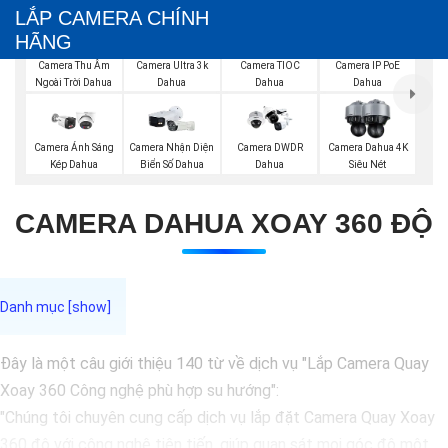
LẮP CAMERA CHÍNH
HÃNG
Camera Thu Âm
Camera Ultra 3k
Camera TIOC
Camera IP PoE
Ngoài Trời Dahua
Dahua
Dahua
Dahua
Camera Ánh Sáng
Camera Nhận Diện
Camera DWDR
Camera Dahua 4K
Kép Dahua
Biển Số Dahua
Dahua
Siêu Nét
CAMERA DAHUA XOAY 360 ĐỘ
Đây là một câu giới thiệu 140 từ về dịch vụ "Lắp Camera Quay
Xoay 360 Công nghệ phù hợp su hướng":
"Chúng tôi chuyên cung cấp dịch vụ lắp đặt Camera Quay Xoay
360 độ với công nghệ tiên tiến, giúp quan sát mọi góc độ một