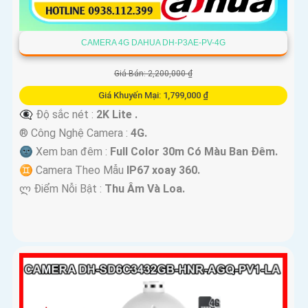
CAMERA 4G DAHUA DH-P3AE-PV-4G
Giá Bán: 2,200,000 ₫
Giá Khuyến Mại: 1,799,000 ₫
👁️‍🗨 Độ sắc nét :
2K Lite .
®️ Công Nghệ Camera :
4G.
🌚 Xem ban đêm :
Full Color 30m Có Màu Ban Ðêm.
♊ Camera Theo Mẫu
IP67 xoay 360.
️ლ Điểm Nỗi Bật :
Thu Âm Và Loa.