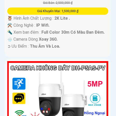
Giá Bán: 2,500,000 ₫
Giá Khuyến Mại: 1,500,000 ₫
🦉 Hình Ành Chất Lượng :
2K Lite .
⚒ Công Nghệ :
IP Wifi.
🔦 Xem ban đêm :
Full Color 30m Có Màu Ban Ðêm.
🌧️ Camera Dòng
Xoay 360.
️➲ Ưu Điểm :
Thu Âm Và Loa.