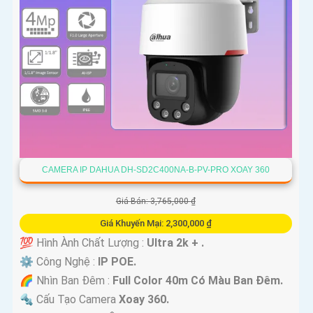
CAMERA IP DAHUA DH-SD2C400NA-B-PV-PRO XOAY 360
Giá Bán: 3,765,000 ₫
Giá Khuyến Mại: 2,300,000 ₫
💯 Hình Ành Chất Lượng :
Ultra 2k + .
⚙ Công Nghệ :
IP POE.
🌈 Nhìn Ban Đêm :
Full Color 40m Có Màu Ban Ðêm.
🔩 Cấu Tạo Camera
Xoay 360.