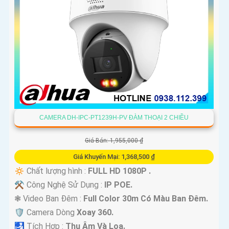
CAMERA DH-IPC-PT1239H-PV ĐÀM THOẠI 2 CHIỀU
Giá Bán: 1,955,000 ₫
Giá Khuyến Mại: 1,368,500 ₫
🔅 Chất lượng hình :
FULL HD 1080P .
⚒ Công Nghệ Sử Dụng :
IP POE.
❃ Video Ban Đêm :
Full Color 30m Có Màu Ban Ðêm.
🛡 Camera Dòng
Xoay 360.
️🛃 Tích Hợp :
Thu Âm Và Loa.