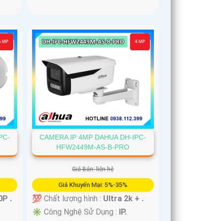
PC-
CAMERA IP 4MP DAHUA DH-IPC-
HFW2449M-AS-B-PRO
Giá Bán: liên hệ
Giá Khuyến Mại: 5%-35%
P .
💯 Chất lượng hình :
Ultra 2k + .
✳️ Công Nghệ Sử Dụng :
IP.