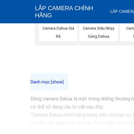
LẮP CAMERA CHÍNH
LẮP CAMERA
HÃNG
Camera Dahua Giá
Camera Siêu Nhạy
Cam
Rẻ
Sáng Dahua
Dòng camera Dahua là một trong những thương hiệu
có thể sử dụng câu tư vấn sau đây:
"Camera Dahua chính hãng mang đến cho bạn sự tin
mọi nhu cầu giám sát của bạn. Đừng ngần ngại trả