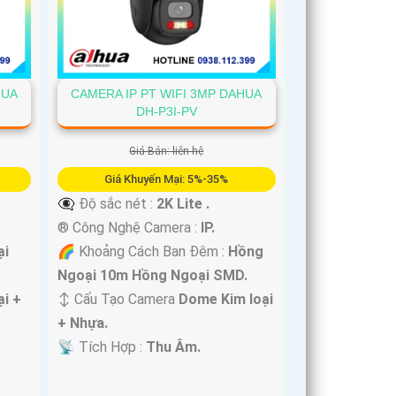
HUA
CAMERA IP PT WIFI 3MP DAHUA
DH-P3I-PV
Giá Bán: liên hệ
Giá Khuyến Mại: 5%-35%
👁️‍🗨 Độ sắc nét :
2K Lite .
®️ Công Nghệ Camera :
IP.
ại
🌈 Khoảng Cách Ban Đêm :
Hồng
Ngoại 10m Hồng Ngoại SMD.
i +
↕️ Cấu Tạo Camera
Dome Kim loại
+ Nhựa.
️📡 Tích Hợp :
Thu Âm.