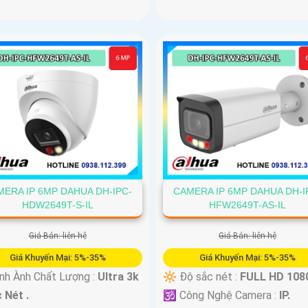
ERA IP 6MP DAHUA DH-IPC-
CAMERA IP 6MP DAHUA DH-I
HDW2649T-S-IL
HFW2649T-AS-IL
Giá Bán: liên hệ
Giá Bán: liên hệ
Giá Khuyến Mại: 5%-35%
Giá Khuyến Mại: 5%-35%
nh Ành Chất Lượng :
Ultra 3k
🔆 Độ sắc nét :
FULL HD 1080
 Nét .
🕉️ Công Nghệ Camera :
IP.