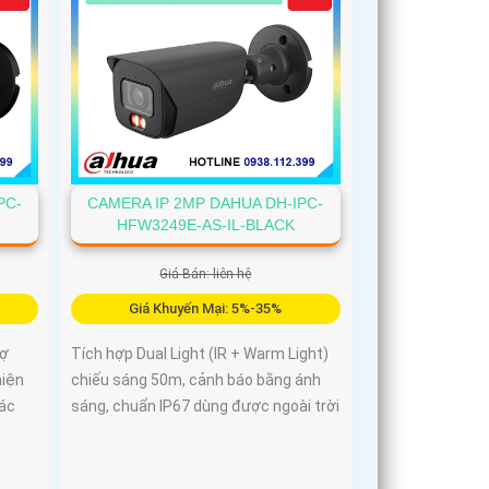
PC-
CAMERA IP 2MP DAHUA DH-IPC-
HFW3249E-AS-IL-BLACK
Giá Bán: liên hệ
Giá Khuyến Mại: 5%-35%
rợ
Tích hợp Dual Light (IR + Warm Light)
hiện
chiếu sáng 50m, cảnh báo bằng ánh
ác
sáng, chuẩn IP67 dùng được ngoài trời