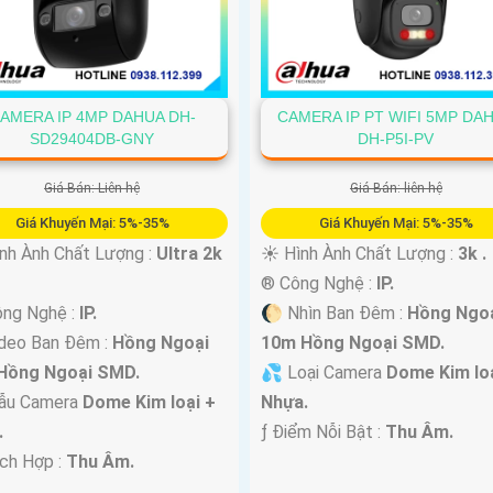
AMERA IP 4MP DAHUA DH-
CAMERA IP PT WIFI 5MP DA
SD29404DB-GNY
DH-P5I-PV
Giá Bán: Liên hệ
Giá Bán: liên hệ
Giá Khuyến Mại: 5%-35%
Giá Khuyến Mại: 5%-35%
nh Ành Chất Lượng :
Ultra 2k
☀️ Hình Ành Chất Lượng :
3k .
®️ Công Nghệ :
IP.
ông Nghệ :
IP.
🌔 Nhìn Ban Đêm :
Hồng Ngo
deo Ban Đêm :
Hồng Ngoại
10m Hồng Ngoại SMD.
Hồng Ngoại SMD.
💦 Loại Camera
Dome Kim loạ
ẫu Camera
Dome Kim loại +
Nhựa.
.
️ƒ Điểm Nỗi Bật :
Thu Âm.
ích Hợp :
Thu Âm.