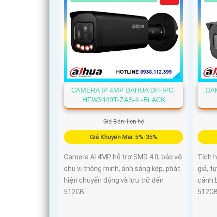
CAMERA IP 4MP DAHUA DH-IPC-
CAM
HFW3449T-ZAS-IL-BLACK
Giá Bán: liên hệ
Giá Khuyến Mại: 5%-35%
Camera AI 4MP hỗ trợ SMD 4.0, bảo vệ
Tích 
chu vi thông minh, ánh sáng kép, phát
giả, t
hiện chuyển động và lưu trữ đến
cảnh b
512GB
512G