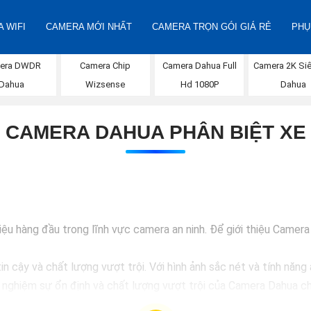
 WIFI
CAMERA MỚI NHẤT
CAMERA TRỌN GÓI GIÁ RẺ
PHỤ
era DWDR
Camera Chip
Camera Dahua Full
Camera 2K Siê
Dahua
Wizsense
Hd 1080P
Dahua
CAMERA DAHUA PHÂN BIỆT XE
 hàng đầu trong lĩnh vực camera an ninh. Để giới thiệu Camera D
 cậy và chất lượng vượt trội. Với hình ảnh sắc nét và tính năng 
i nghiệm sự ổn định và chất lượng vượt trội của Camera Dahua ch