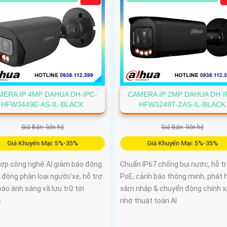
ERA IP 4MP DAHUA DH-IPC-
CAMERA IP 2MP DAHUA DH-I
HFW3449E-AS-IL-BLACK
HFW3249T-ZAS-IL-BLACK
Giá Bán: liên hệ
Giá Bán: liên hệ
Giá Khuyến Mại: 5%-35%
Giá Khuyến Mại: 5%-35%
hợp công nghệ AI giảm báo động
Chuẩn IP67 chống bụi nước, hỗ t
ự động phân loại người/xe, hỗ trợ
PoE, cảnh báo thông minh, phát 
áo ánh sáng và lưu trữ tới
xâm nhập & chuyển động chính x
B
nhờ thuật toán AI