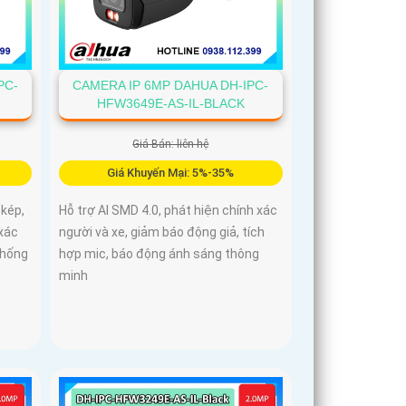
PC-
CAMERA IP 6MP DAHUA DH-IPC-
HFW3649E-AS-IL-BLACK
Giá Bán: liên hệ
Giá Khuyến Mại: 5%-35%
kép,
Hỗ trợ AI SMD 4.0, phát hiện chính xác
 xác
người và xe, giảm báo động giả, tích
chống
hợp mic, báo động ánh sáng thông
minh