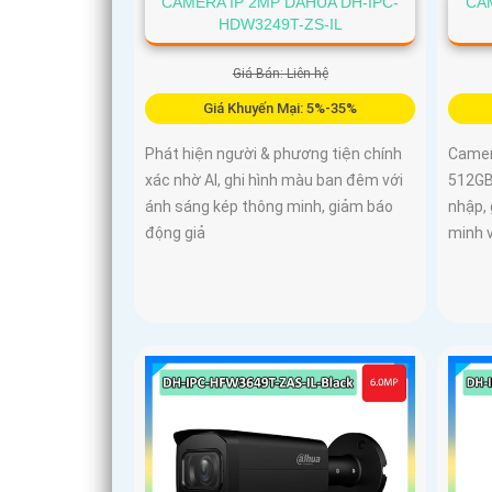
CAMERA IP 2MP DAHUA DH-IPC-
CAM
HDW3249T-ZS-IL
Giá Bán: Liên hệ
Giá Khuyến Mại: 5%-35%
Phát hiện người & phương tiện chính
Camer
xác nhờ AI, ghi hình màu ban đêm với
512GB
ánh sáng kép thông minh, giảm báo
nhập,
động giả
minh v