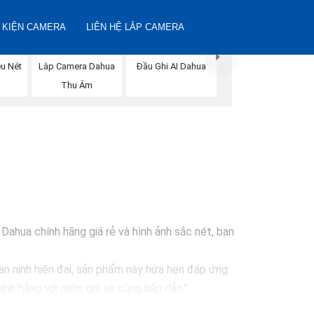
 KIỆN CAMERA
LIÊN HỆ LẮP CAMERA
Lắp Camera Dahua
u Nét
Đầu Ghi AI Dahua
Thu Âm
ahua chính hãng giá rẻ và hình ảnh sắc nét, bạn
an ninh hiện đại, sản phẩm này hứa hẹn đáp ứng
ính hãng với mức giá vô cùng hấp dẫn."