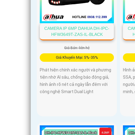
CAMERA IP 6MP DAHUA DH-IPC-
CAM
HFW3649T-ZAS-IL-BLACK
Giá Bán: liên hệ
Giá Khuyến Mại: 5%-35%
Phát hiện chính xác người và phương
Hình ả
tiện nhờ AI sâu, chống báo động giả,
SSA, p
hình ảnh rõ nét cả ngày lẫn đêm với
người
công nghệ Smart Dual Light
minh,