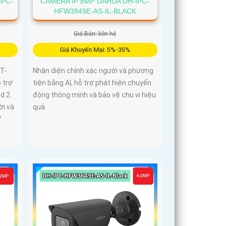
IPC-
CAMERA IP 8MP DAHUA DH-IPC-
HFW3849E-AS-IL-BLACK
Giá Bán: liên hệ
Giá Khuyến Mại: 5%-35%
T-
Nhận diện chính xác người và phương
 trợ
tiện bằng AI, hỗ trợ phát hiện chuyển
d 2.
động thông minh và bảo vệ chu vi hiệu
i và
quả
7