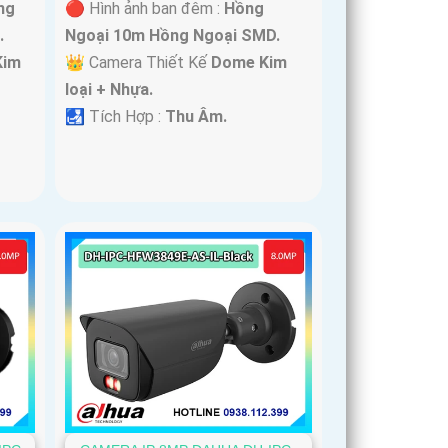
ng
🔴 Hình ảnh ban đêm :
Hồng
.
Ngoại 10m Hồng Ngoại SMD.
Kim
👑 Camera Thiết Kế
Dome Kim
loại + Nhựa.
️🛃 Tích Hợp :
Thu Âm.