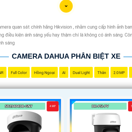
mera quan sát chính hãng Hikvision , nhằm cung cấp hình ảnh ba
ong điều kiện ánh sáng yếu hay thậm chí là không có ánh sáng. C
ánh sáng
CAMERA DAHUA PHÂN BIỆT XE
NR
Full Color
Hồng Ngoại
AI
Dual Light
Thân
2.0 MP