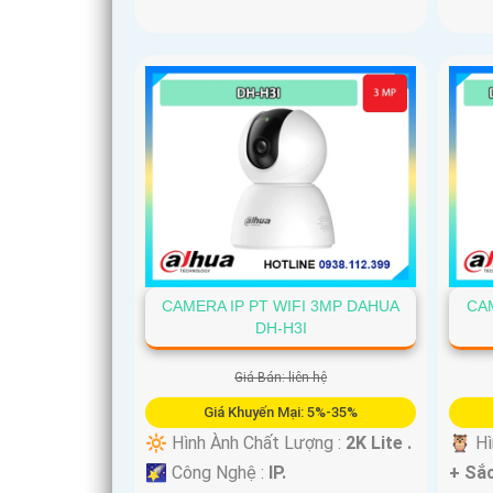
CAMERA IP PT WIFI 3MP DAHUA
CAM
DH-H3I
Giá Bán: liên hệ
Giá Khuyến Mại: 5%-35%
🔆 Hình Ành Chất Lượng :
2K Lite .
🦉 Hì
🌠 Công Nghệ :
IP.
+ Sắc