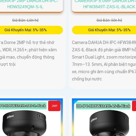
CAMERA IP 8.0MP DAHUA DH-
ERA IP 2MP DAHUA DH-IPC-
HFW3849T-ZAS-IL-BLACK
HDW3249QM-S-IL
Giá Bán: liên hệ
Giá Bán: Liên hệ
Giá Khuyến Mại: 5%-35%
Giá Khuyến Mại: 5%-35%
Camera DAHUA DH-IPC-HFW3849
a Dome 2MP hỗ trợ thẻ nhớ
ZAS-IL-Black độ phân giải 8MP hỗ
, WDR, H.265+; phát hiện xâm
Smart Dual Light, zoom motorize
 giả mạo, chuyển động thông
7mm–13. 5mm, AI phân biệt ngườ
ượt trội
xe, micro ghi âm cùng chuẩn IP6
chống bụi nước