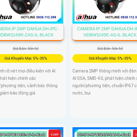
ERA IP 2MP DAHUA DH-IPC-
CAMERA IP 2MP DAHUA DH-I
HDBW3249R-ZAS-IL-BLACK
HDBW3249E-AS-IL-BLACK
Giá Bán: liên hệ
Giá Bán: liên hệ
Giá Khuyến Mại: 5%-35%
Giá Khuyến Mại: 5%-35%
nh rõ nét mọi điều kiện với AI
Camera 2MP thông minh với đèn 
hát hiện chính xác
AI SSA, SMD 4.0, phát hiện chính
/phương tiện, cảnh báo thông
người/phương tiện, chuẩn IP67 
 giảm báo động giả
nước, bụi