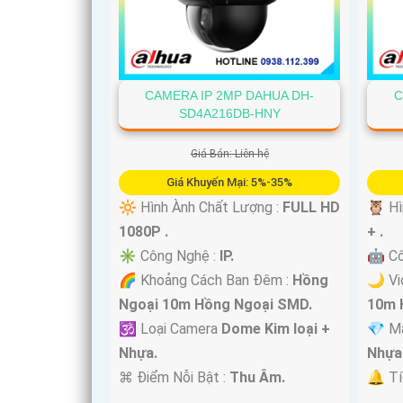
'
CAMERA IP 2MP DAHUA DH-
C
SD4A216DB-HNY
Giá Bán: Liên hệ
Giá Khuyến Mại: 5%-35%
🔆 Hình Ành Chất Lượng :
FULL HD
🦉 Hì
1080P .
+ .
✳️ Công Nghệ :
IP.
🤖️ C
🌈 Khoảng Cách Ban Đêm :
Hồng
🌙 Vi
Ngoại 10m Hồng Ngoại SMD.
10m 
🕉️ Loại Camera
Dome Kim loại +
💎 M
Nhựa.
Nhựa
️⌘ Điểm Nỗi Bật :
Thu Âm.
️🔔 T