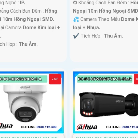
ng Nghệ :
IP.
✪ Khoảng Cách Ban Đêm :
Hồ
oảng Cách Ban Đêm :
Hồng
Ngoại 10m Hồng Ngoại SMD
i 10m Hồng Ngoại SMD.
💦 Camera Theo Mẫu
Dome 
oại Camera
Dome Kim loại +
loại + Nhựa.
.
️✔️ Tích Hợp :
Thu Âm.
ích Hợp :
Thu Âm.