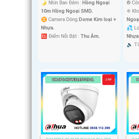
🌛 Nhìn Ban Đêm :
Hồng Ngoại
®️ Cô
10m Hồng Ngoại SMD.
❈ Kh
♊ Camera Dòng
Dome Kim loại +
Ngoạ
Nhựa.
💦 L
️🆑 Điểm Nỗi Bật :
Thu Âm.
Nhựa
️🔈 T