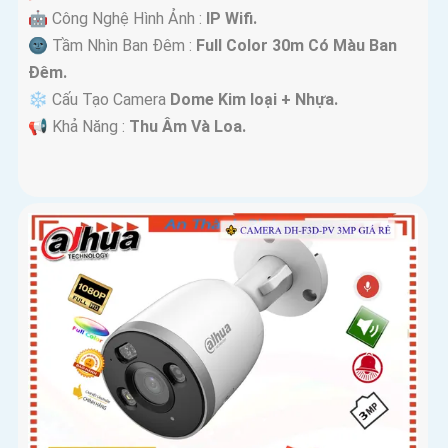
🤖️ Công Nghệ Hình Ảnh :
IP Wifi.
🌚 Tầm Nhìn Ban Đêm :
Full Color 30m Có Màu Ban
Ðêm.
❄ Cấu Tạo Camera
Dome Kim loại + Nhựa.
️📢 Khả Năng :
Thu Âm Và Loa.