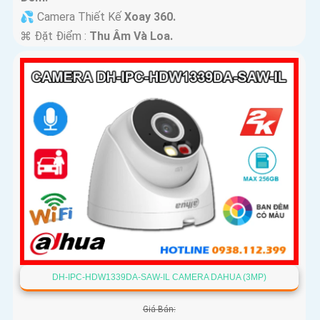
💦 Camera Thiết Kế
Xoay 360.
️⌘ Đặt Điểm :
Thu Âm Và Loa.
DH-IPC-HDW1339DA-SAW-IL CAMERA DAHUA (3MP)
Giá Bán: