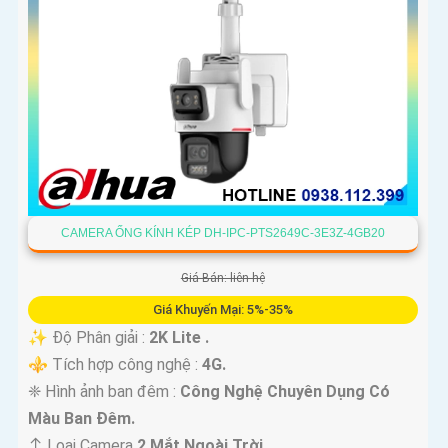
CAMERA ỐNG KÍNH KÉP DH-IPC-PTS2649C-3E3Z-4GB20
Giá Bán: liên hệ
Giá Khuyến Mại: 5%-35%
✨ Độ Phân giải :
2K Lite .
⚜️ Tích hợp công nghệ :
4G.
❈ Hình ảnh ban đêm :
Công Nghệ Chuyên Dụng Có
Màu Ban Ðêm.
↕️ Loại Camera
2 Mắt Ngoài Trời.