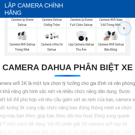
LẮP CAMERA CHÍNH
HÃNG
Camera Wifi Xoay
Camera Ip Dome
Camera Dahua
Camera Ip Dome
360 Trong Nhà
Dahua
Chống Trộm
Full Color Dahua
Dahua
Camera Wifi Dahua
Lắp Camera Dahua
Camera Ultra 3k
Camera Wifi Dahua
Trong Nhà
Thu Âm
Dahua
Báo Động
CAMERA DAHUA PHÂN BIỆT XE
mera wifi 3K là một lựa chọn lý tưởng cho gia đình và văn phòng
i khả năng ghi hình sắc nét và nhiều chức năng dân dụng. Được
iết kế để phù hợp với nhu cầu giám sát an ninh của bạn, camera w
hất lương 3k cung cấp chức năng báo động thông minh và chức
ng màu ban đêm, giúp bạn theo dõi mọi hoạt động xung quanh
/7 một cách dễ dàng. Với độ phân giải 3K camera wifi này sẽ
ng lại cho bạn hình ảnh sắc nét và chi tiết giúp bạn giữ an toàn