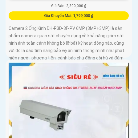
Giá Bán: 2,300,000 ₫
Giá Khuyến Mại: 1,799,000 ₫
Camera 2 Ống Kính DH-P3D-3F-PV 6MP (3MP+3MP) là sản
phẩm camera quan sát chuyên dụng về khả năng giám sát
hình ảnh toàn cảnh không bỏ lỡ bất kỳ hoạt động nào, cùng
với đó là các tính năng bảo vệ an ninh thông minh như phát
hiện người, phương tiện, cảnh báo chủ động còi hú và đàm
thoại 2 chiều