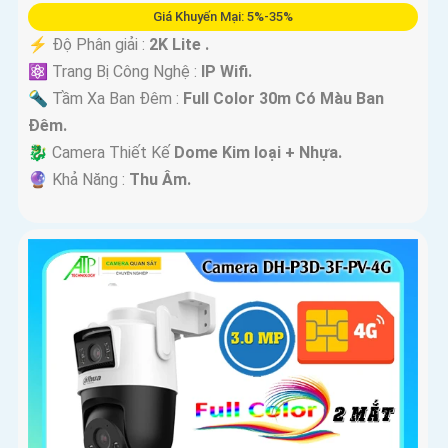
Giá Khuyến Mại: 5%-35%
️⚡ Độ Phân giải :
2K Lite .
⚛️ Trang Bị Công Nghệ :
IP Wifi.
🔦 Tầm Xa Ban Đêm :
Full Color 30m Có Màu Ban
Ðêm.
🐉️ Camera Thiết Kế
Dome Kim loại + Nhựa.
️🔮 Khả Năng :
Thu Âm.