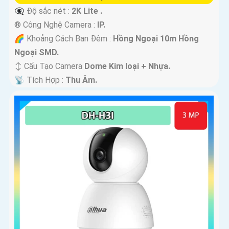
👁️‍🗨 Độ sắc nét :
2K Lite .
®️ Công Nghệ Camera :
IP.
🌈 Khoảng Cách Ban Đêm :
Hồng Ngoại 10m Hồng
Ngoại SMD.
↕️ Cấu Tạo Camera
Dome Kim loại + Nhựa.
️📡 Tích Hợp :
Thu Âm.