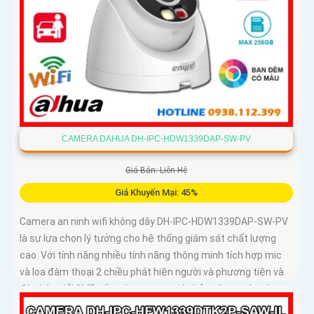
CAMERA DAHUA DH-IPC-HDW1339DAP-SW-PV
Giá Bán: Liên Hệ
Giá Khuyến Mại: 45%
Camera an ninh wifi không dây DH-IPC-HDW1339DAP-SW-PV
là sự lựa chọn lý tưởng cho hệ thống giám sát chất lượng
cao. Với tính năng nhiều tính năng thông minh tích hợp mic
và loa đàm thoại 2 chiều phát hiện người và phương tiện và
độ phân giải 3MP sắc nét camera giúp bảo vệ an toàn cho
ngôi nhà hoặc văn phòng của bạn