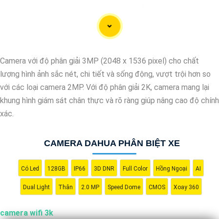
o gia đình và văn phòng một cách hiệu quả.
Camera với độ phân giải 3MP (2048 x 1536 pixel) cho chất
lượng hình ảnh sắc nét, chi tiết và sống động, vượt trội hơn so
với các loại camera 2MP. Với độ phân giải 2K, camera mang lại
khung hình giám sát chân thực và rõ ràng giúp nâng cao độ chính
xác.
'
CAMERA DAHUA PHÂN BIỆT XE
Có Led
128GB
IP66
3D DNR
Full Color
Hồng Ngoại
AI
Dual Light
Thân
2.0 MP
Speed Dome
CMOS
Xoay 360
camera wifi 3k