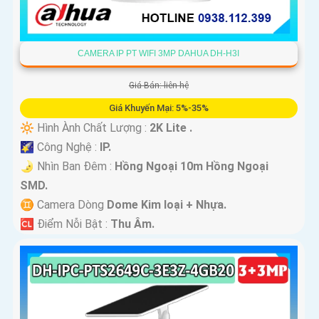
CAMERA IP PT WIFI 3MP DAHUA DH-H3I
Giá Bán: liên hệ
Giá Khuyến Mại: 5%-35%
🔆 Hình Ành Chất Lượng :
2K Lite .
🌠 Công Nghệ :
IP.
🌛 Nhìn Ban Đêm :
Hồng Ngoại 10m Hồng Ngoại
SMD.
♊ Camera Dòng
Dome Kim loại + Nhựa.
️🆑 Điểm Nỗi Bật :
Thu Âm.