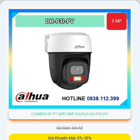
CAMERA IP PT WIFI 3MP DAHUA DH-P3I-PV
Giá Bán: liên hệ
Giá Khuyến Mại: 5%-35%