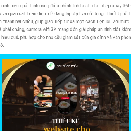
 ninh hiệu quả. Tính năng điều chỉnh linh hoạt, cho phép xoay 360
 và quan sát toàn diện, dễ dàng lắp đặt và sử dụng. Thiết bị hỗ t
 thanh hai chiều, giúp giao tiếp từ xa một cách tiện lợi. Với mức
á phải chăng, camera wifi 3K mang đến giải pháp an ninh tiết kiệ
 hiệu quả, phù hợp cho nhu cầu giám sát của gia đình và văn phò
ỏ.