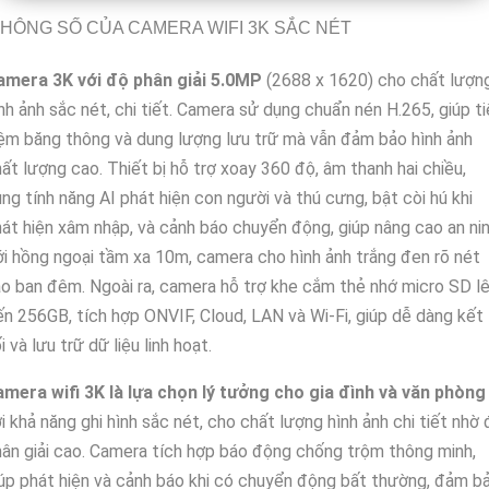
HÔNG SỐ CỦA CAMERA WIFI 3K SẮC NÉT
amera 3K với độ phân giải 5.0MP
(2688 x 1620) cho chất lượn
nh ảnh sắc nét, chi tiết. Camera sử dụng chuẩn nén H.265, giúp ti
ệm băng thông và dung lượng lưu trữ mà vẫn đảm bảo hình ảnh
ất lượng cao. Thiết bị hỗ trợ xoay 360 độ, âm thanh hai chiều,
ng tính năng AI phát hiện con người và thú cưng, bật còi hú khi
át hiện xâm nhập, và cảnh báo chuyển động, giúp nâng cao an nin
i hồng ngoại tầm xa 10m, camera cho hình ảnh trắng đen rõ nét
o ban đêm. Ngoài ra, camera hỗ trợ khe cắm thẻ nhớ micro SD l
n 256GB, tích hợp ONVIF, Cloud, LAN và Wi-Fi, giúp dễ dàng kết
i và lưu trữ dữ liệu linh hoạt.
amera wifi 3K là lựa chọn lý tưởng cho gia đình và văn phòng
i khả năng ghi hình sắc nét, cho chất lượng hình ảnh chi tiết nhờ
ân giải cao. Camera tích hợp báo động chống trộm thông minh,
úp phát hiện và cảnh báo khi có chuyển động bất thường, đảm b