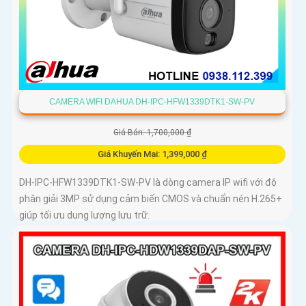
CAMERA WIFI DAHUA DH-IPC-HFW1339DTK1-SW-PV
Giá Bán: 1,700,000 ₫
Giá Khuyến Mại: 1,399,000 ₫
DH-IPC-HFW1339DTK1-SW-PV là dòng camera IP wifi với độ
phân giải 3MP sử dụng cảm biến CMOS và chuẩn nén H.265+
giúp tối ưu dung lượng lưu trữ.