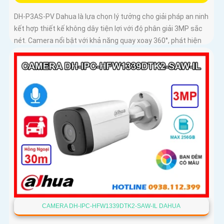
DH-P3AS-PV Dahua là lựa chọn lý tưởng cho giải pháp an ninh
kết hợp thiết kế không dây tiện lợi với độ phân giải 3MP sắc
nét. Camera nổi bật với khả năng quay xoay 360°, phát hiện
chính xác người và phương tiện, cảnh báo tức thì bằng đèn
nháy và còi hú
CAMERA DH-IPC-HFW1339DTK2-SAW-IL DAHUA