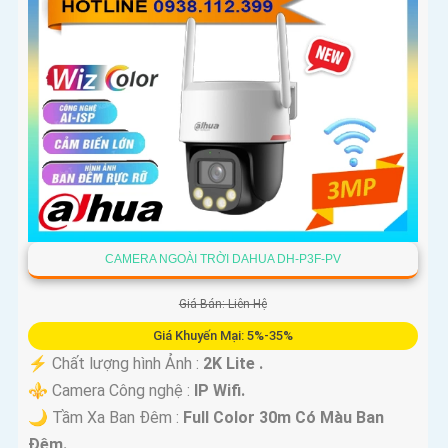
CAMERA NGOÀI TRỜI DAHUA DH-P3F-PV
Giá Bán: Liên Hệ
Giá Khuyến Mại: 5%-35%
️⚡ Chất lượng hình Ảnh :
2K Lite .
⚜️ Camera Công nghệ :
IP Wifi.
🌙 Tầm Xa Ban Đêm :
Full Color 30m Có Màu Ban
Ðêm.