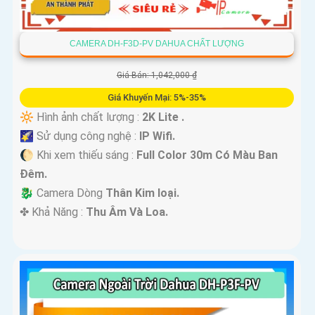
CAMERA DH-F3D-PV DAHUA CHẤT LƯỢNG
Giá Bán: 1,042,000 ₫
Giá Khuyến Mại: 5%-35%
🔆 Hình ảnh chất lượng :
2K Lite .
🌠 Sử dụng công nghệ :
IP Wifi.
🌔 Khi xem thiếu sáng :
Full Color 30m Có Màu Ban
Ðêm.
🐉️ Camera Dòng
Thân Kim loại.
️✤ Khả Năng :
Thu Âm Và Loa.