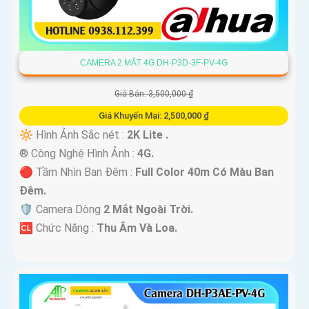
CAMERA 2 MẮT 4G DH-P3D-3F-PV-4G
Giá Bán: 3,500,000 ₫
Giá Khuyến Mại: 2,500,000 ₫
🔆 Hình Ảnh Sắc nét :
2K Lite .
®️ Công Nghệ Hình Ảnh :
4G.
🔴 Tầm Nhìn Ban Đêm :
Full Color 40m Có Màu Ban
Ðêm.
🛡 Camera Dòng
2 Mắt Ngoài Trời.
️🆑 Chức Năng :
Thu Âm Và Loa.