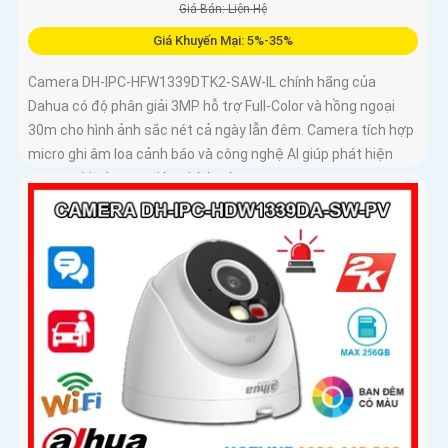
Giá Bán: Liên Hệ
Giá Khuyến Mại: 5%-35%
Camera DH-IPC-HFW1339DTK2-SAW-IL chính hãng của
Dahua có độ phân giải 3MP hỗ trợ Full-Color và hồng ngoại
30m cho hình ảnh sắc nét cả ngày lẫn đêm. Camera tích hợp
micro ghi âm loa cảnh báo và công nghệ AI giúp phát hiện
con người, phương tiện chính xác