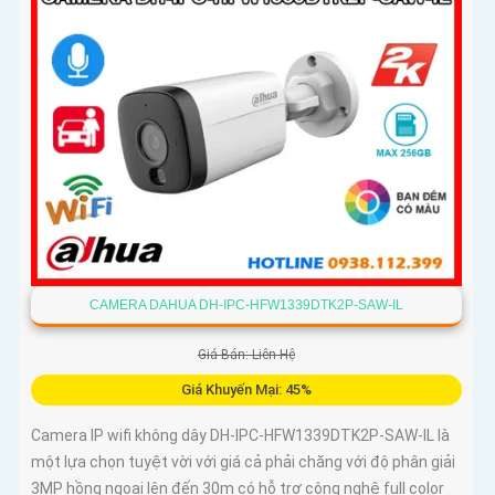
CAMERA DAHUA DH-IPC-HFW1339DTK2P-SAW-IL
Giá Bán: Liên Hệ
Giá Khuyến Mại: 45%
Camera IP wifi không dây DH-IPC-HFW1339DTK2P-SAW-IL là
một lựa chọn tuyệt vời với giá cả phải chăng với độ phân giải
3MP hồng ngoại lên đến 30m có hỗ trợ công nghệ full color