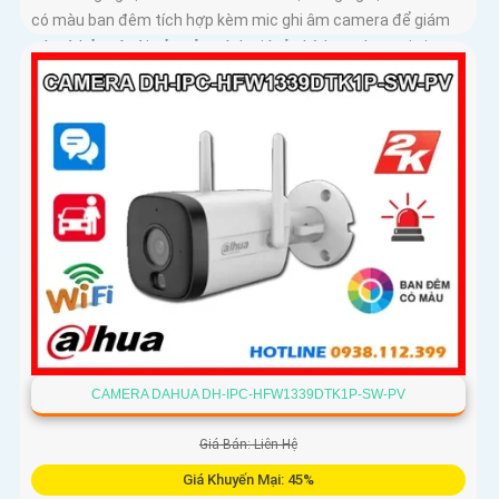
có màu ban đêm tích hợp kèm mic ghi âm camera để giám
sát và bảo vệ tài sản của mình giá rẻ phù hợp cho mọi gia
đình.
CAMERA DAHUA DH-IPC-HFW1339DTK1P-SW-PV
Giá Bán: Liên Hệ
Giá Khuyến Mại: 45%