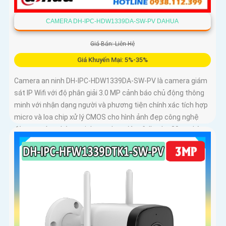
CAMERA DH-IPC-HDW1339DA-SW-PV DAHUA
Giá Bán: Liên Hệ
Giá Khuyến Mại: 5%-35%
Camera an ninh DH-IPC-HDW1339DA-SW-PV là camera giám
sát IP Wifi với độ phân giải 3.0 MP cảnh báo chủ động thông
minh với nhận dạng người và phương tiện chính xác tích hợp
micro và loa chip xử lý CMOS cho hình ảnh đẹp công nghệ
đèn trợ sáng thông minh xem ban đêm full color 30m, phù
hợp lắp đặt cho gia đình, văn phòng, cửa hàng,