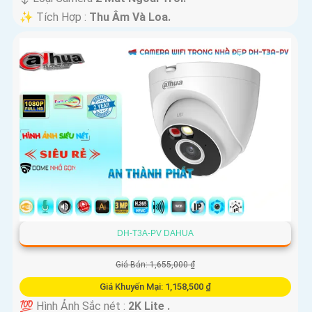
️✨ Tích Hợp :
Thu Âm Và Loa.
DH-T3A-PV DAHUA
Giá Bán: 1,655,000 ₫
Giá Khuyến Mại: 1,158,500 ₫
💯 Hình Ảnh Sắc nét :
2K Lite .