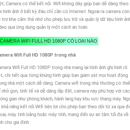
ệt, Camera có thể kết nối Wifi không dây giúp bạn dễ dàng theo
i hình ảnh ở bất kỳ đâu chỉ cần có Internet. Ngoài ra camera còn
 trợ khe cắm thẻ nhớ cho phép lưu trữ và quản lý dữ liệu hình ản
deo qua ứng dụng quản lý một cách an toàn.
CAMERA WIFI FULL HD 1080P CÓ LOẠI NÀO
amera Wifi Full HD 1080P trong nhà
mera Wifi Full HD 1080P trong nhà mang lại hình ảnh ghi hình rõ
t, chi tiết qua từng khùng hình giúp bạn giám sát mọi hoạt động
ong nhà một cách dễ dàng. Camera wifi trong nhà thường có thiế
 nhỏ gọn, tinh tế và dễ dàng lắp đặt, camera này phù hợp với các
ông gian như phòng khách, hành lang hay khu vực thang máy. Ng
, khả năng kết nối Wifi tiện lợi cho phép bạn theo dõi từ xa qua đ
oại, máy tính bảng hoặc máy tính, mang đến sự an tâm tối đa về
nh cho gia đình.