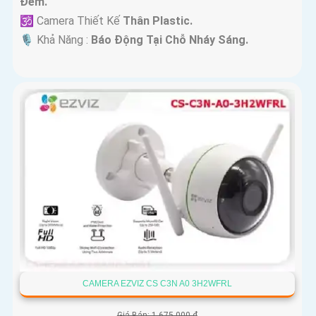
Đêm.
🕉️ Camera Thiết Kế
Thân Plastic.
️🎙 Khả Năng :
Báo Động Tại Chỗ Nháy Sáng.
CAMERA EZVIZ CS C3N A0 3H2WFRL
Giá Bán: 1,675,000 ₫