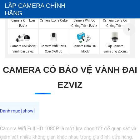
LẮP CAMERA CHÍNH
HÃNG
Camera Ezviz Cube
Camera Kim Loại
Camera Wifi Có
Camera Ezviz Có
Ezviz
Chống Trộm Ezviz
Chống Trộm
Camera Wifi Ezviz
Lắp Camera
Camera Có Bảo Vệ
Camera Ultra HD
Xoay 360 Độ
Samsung Zoom
Vành Đai Ezviz
Hilook
Siêu Nét
CAMERA CÓ BẢO VỆ VÀNH ĐAI
EZVIZ
Camera Wifi Full HD 1080P là một lựa chọn tốt để quan sát và
giám sát nhiều không gian khác nhau trong gia đình, cửa hàng,