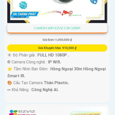
CAMERA WIFI EZVIZ C3N 1080P
Giá Bán: 1,300,000 ₫
Giá Khuyến Mại: 910,000 ₫
☀️ Độ Phân giải :
FULL HD 1080P .
®️ Camera Công nghệ :
IP Wifi.
⭐ Tầm Nhìn Ban Đêm :
Hồng Ngoại 30m Hồng Ngoại
Smart IR.
🎨 Cấu Tạo Camera
Thân Plastic.
️↭ Khả Năng :
Công Nghệ AI.