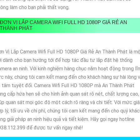
ông làm cho bạn phải thất vọng.
ĐƠN VỊ LẮP CAMERA WIFI FULL HD 1080P GIÁ RẺ AN
THÀNH PHÁT
n Vị Lắp Camera Wifi Full HD 1080P Giá Rẻ An Thành Phát là m
i dành cho bạn hướng tới để hợp tác đầu tư lắp đặt hệ thống
mera an ninh. Với kinh nghiệm hàng chục năm hoạt động trong lĩ
c này, chúng tôi cam kết mang đến cho khách hàng sự hài lòng 
 tâm tuyệt đối. Camera Wifi Full HD 1080P mà An Thành Phát
ng cấp hứa hẹn sẽ cho hình ảnh quan sát rõ nét, chất lượng cao,
úp quan sát mọi góc độ một cách rõ ràng và chi tiết. Với mức giá
p lý, tối ưu về chi phí, chúng tôi cam kết mang đến cho quý khác
ng giải pháp an ninh hiệu quả và tiết kiệm. Hãy gọi ngay hotline
938.112.399 để được tư vấn ngay nhé!