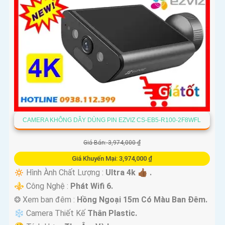
CAMERA KHÔNG DÂY DÙNG PIN EZVIZ CS-EB5-R100-2F8WFL
Giá Bán: 3,974,000 ₫
Giá Khuyến Mại: 3,974,000 ₫
🔅 Hình Ành Chất Lượng :
Ultra 4k 👍🏾 .
⚜️ Công Nghệ :
Phát Wifi 6.
❂ Xem ban đêm :
Hồng Ngoại 15m Có Màu Ban Ðêm.
❄ Camera Thiết Kế
Thân Plastic.