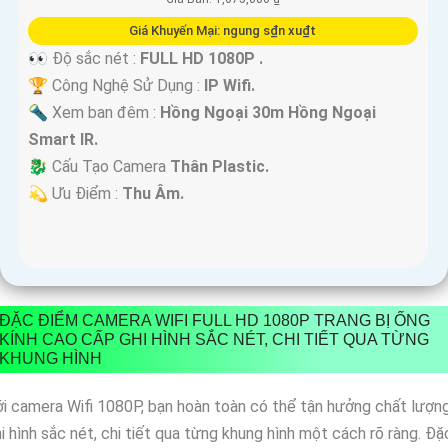
Giá Khuyến Mại: ngung s₫n xu₫t
👀 Độ sắc nét :
FULL HD 1080P .
🏆 Công Nghệ Sử Dụng :
IP Wifi.
🔦 Xem ban đêm :
Hồng Ngoại 30m Hồng Ngoại
Smart IR.
🐉️ Cấu Tạo Camera
Thân Plastic.
️💫 Ưu Điểm :
Thu Âm.
ĐẶC ĐIỂM CAMERA WIFI FULL HD 1080P TRANG BỊ ỐNG
KÍNH CAO CẤP GHI HÌNH SẮC NÉT, CHI TIẾT QUA TỪNG
KHUNG HÌNH
i camera Wifi 1080P, bạn hoàn toàn có thể tận hưởng chất lượn
i hình sắc nét, chi tiết qua từng khung hình một cách rõ ràng. Đặ