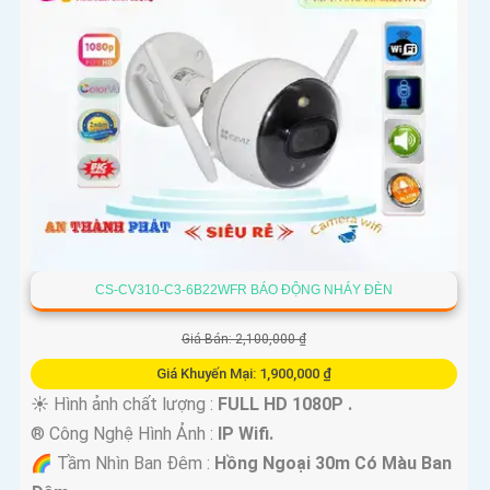
CS-CV310-C3-6B22WFR BÁO ĐỘNG NHÁY ĐÈN
Giá Bán: 2,100,000 ₫
Giá Khuyến Mại: 1,900,000 ₫
☀️ Hình ảnh chất lượng :
FULL HD 1080P .
®️ Công Nghệ Hình Ảnh :
IP Wifi.
🌈 Tầm Nhìn Ban Đêm :
Hồng Ngoại 30m Có Màu Ban