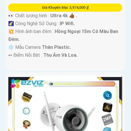
Giá Khuyến Mại: 3,974,000 ₫
👀 Chất lượng hình :
Ultra 4k 👍🏾 .
🌠 Công Nghệ Sử Dụng :
IP Wifi.
💥 Hình ảnh ban đêm :
Hồng Ngoại 15m Có Màu Ban
Ðêm.
❄ Mẫu Camera
Thân Plastic.
️↭ Điểm Nỗi Bật :
Thu Âm Và Loa.