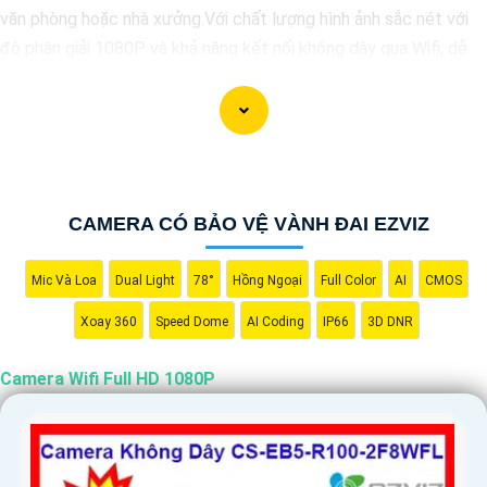
văn phòng hoặc nhà xưởng.Với chất lượng hình ảnh sắc nét với
độ phân giải 1080P và khả năng kết nối không dây qua Wifi, dễ
dàng cài đặt và sử dụng giám sát từ xa thông qua ứng dụng trên
điện thoại hoặc máy tính.
CAMERA CÓ BẢO VỆ VÀNH ĐAI EZVIZ
Mic Và Loa
Dual Light
78°
Hồng Ngoại
Full Color
AI
CMOS
Xoay 360
Speed Dome
AI Coding
IP66
3D DNR
Camera Wifi Full HD 1080P
'