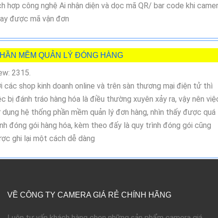
ch hợp công nghệ Ai nhận diện và dọc mã QR/ bar code khi came
ay được mã vận đơn
HẦN MỀM QUẢN LÝ ĐÓNG HÀNG
ew: 2315.
i các shop kinh doanh online và trên sàn thương mại điện tử thì
ệc bị đánh tráo hàng hóa là điều thường xuyên xảy ra, vậy nên việ
 dụng hệ thống phần mềm quản lý đơn hàng, nhìn thấy được quá
ình đóng gói hàng hóa, kèm theo đấy là quy trình đóng gói cũng
ợc ghi lại một cách dễ dàng
VỀ CÔNG TY CAMERA GIÁ RẺ CHÍNH HÃNG
Luôn tư vấn khách hàng chọn những sản phẩm camera giá