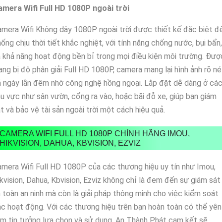
amera Wifi Full HD 1080P ngoài trời
mera Wifi Không dây 1080P ngoài trời được thiết kế đặc biệt đ
ống chịu thời tiết khắc nghiệt, với tính năng chống nước, bụi bẩn,
 khả năng hoạt động bền bỉ trong mọi điều kiện môi trường. Đượ
ang bị độ phân giải Full HD 1080P, camera mang lại hình ảnh rõ né
 ngày lẫn đêm nhờ công nghệ hồng ngoại. Lắp đặt dễ dàng ở cá
u vực như sân vườn, cổng ra vào, hoặc bãi đỗ xe, giúp bạn giám
t và bảo vệ tài sản ngoài trời một cách hiệu quả.
CAMERA WIFI FULL HD 1080P CHÍNH HÃNG IMOU,
HIKVISION, DAHUA, KBVISION, EZVIZ
mera Wifi Full HD 1080P của các thương hiệu uy tín như Imou,
kvision, Dahua, Kbvision, Ezviz không chỉ là đem đến sự giám sát
 toàn an ninh mà còn là giải pháp thông minh cho việc kiểm soát
c hoạt động. Với các thương hiệu trên bạn hoàn toàn có thể yên
m tin tưởng lựa chọn và sử dụng, An Thành Phát cam kết sẽ