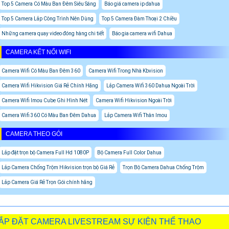
Top 5 Camera Có Màu Ban Đêm Siêu Sáng
Báo giá camera ip dahua
Top 5 Camera Lắp Công Trình Nên Dùng
Top 5 Camera Đàm Thoại 2 Chiều
Những camera quay video đóng hàng chi tiết
Báo gia camera wifi Dahua
CAMERA KẾT NỐI WIFI
Camera Wifi Có Màu Ban Đêm 360
Camera Wifi Trong Nhà Kbvision
Camera Wifi Hikvision Giá Rẻ Chính Hãng
Lắp Camera Wifi 360 Dahua Ngoài Trời
Camera Wifi Imou Cube Ghi Hình Nét
Camera Wifi Hikvision Ngoài Trời
Camera Wifi 360 Có Màu Ban Đêm Dahua
Lắp Camera Wifi Thân Imou
CAMERA THEO GÓI
Lắp đặt trọn bộ Camera Full Hd 1080P
Bộ Camera Full Color Dahua
Lắp Camera Chống Trộm Hikvision trọn bộ Giá Rẻ
Trọn Bộ Camera Dahua Chống Trộm
Lắp Camera Giá Rẻ Trọn Gói chính hãng
ẮP ĐẶT CAMERA LIVESTREAM SỰ KIỆN THỂ THAO