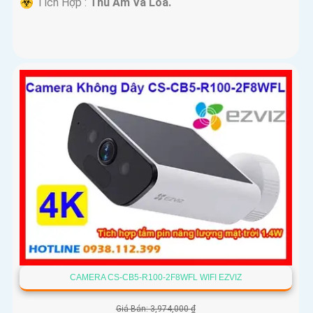
️☣️ Tích Hợp :
Thu Âm Và Loa.
CAMERA CS-CB5-R100-2F8WFL WIFI EZVIZ
Giá Bán: 3,974,000 ₫