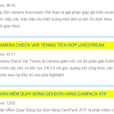
ew: 4610.
p đặt camera livestream thể thao là giải pháp giúp ghi hình và p
ực tiếp các trận đấu với chất lượng hình ảnh rõ nét ổn định theo
ời gian thực
AMERA CHECK VAR TENNIS TÍCH HỢP LIVESTREAM
ew: 4111.
mera Check Var Tennis là camera giám sát với độ phân giải Full
i hình sắc nét và liên tục 24/24 với góc quang sát rộng khác sân
nnis xem lại đầy đủ mọi pha highlight
HẦN MỀM QUAY ĐÓNG GÓI ĐƠN HÀNG CAMPACK ATP
ew: 1200.
ần Mềm Quay Đóng Gói Đơn Hàng CamPack ATP là phần mềm c