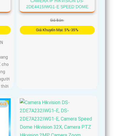
-
CAMERA IP HIKVISION DS-
2DE4415IWG1-E SPEED DOME
Giá Bán:
Giá Khuyến Mại: 5%-35%
UN
uang
X cho
ảng
người
 thời