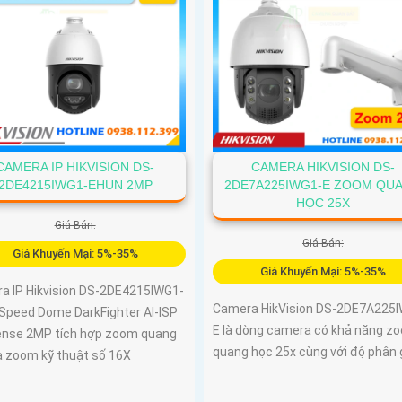
CAMERA HIKVISION DS-
CAMERA IP HIKVISION DS-
2DE7A225IWG1-E ZOOM QU
2DE4215IWG1-EHUN 2MP
HỌC 25X
Giá Bán:
Giá Bán:
Giá Khuyến Mại: 5%-35%
Giá Khuyến Mại: 5%-35%
a IP Hikvision DS-2DE4215IWG1-
Camera HikVision DS-2DE7A225
Speed Dome DarkFighter AI-ISP
E là dòng camera có khả năng z
nse 2MP tích hợp zoom quang
quang học 25x cùng với độ phân g
à zoom kỹ thuật số 16X