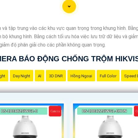
ụng và cài đặt để tránh rắc rối trong quá trình sử dụng.
hể tham khảo các thương hiệu Camera Báo Động Chống Trộm nổi t
m phù hợp, bạn nên tham khảo các đánh giá, so sánh và tư vấn 
nh và tập trung vào các khu vực quan trọng trong khung hình. Bằ
bộ khung hình. Bằng cách tối ưu hóa việc lưu trữ dữ liệu và giả
 giảm độ phân giải cho các phần không quan trọng.
ERA BÁO ĐỘNG CHỐNG TRỘM HIKVI
ght
Day Night
AI
3D DNR
Hồng Ngoại
Full Color
Speed