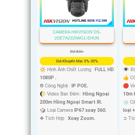
CAMERA HIKVISION DS-
2DE7A232IWG1-EHUN
Giá Bán:
Giá Khuyến Mại: 5%-35%
🔆 Hình Ành Chất Lượng :
FULL HD
👁 Độ
1080P .
👍 C
®️ Công Nghệ :
IP POE.
🔴 Vi
🌔 Video Ban Đêm :
Hồng Ngoại
10m 
200m Hồng Ngoại Smart IR.
🌧️ C
'
🎲 Loại Camera
IP67 xoay 360.
loại 
️✤ Tích Hợp :
Xoay Zoom.
️➲ Tí