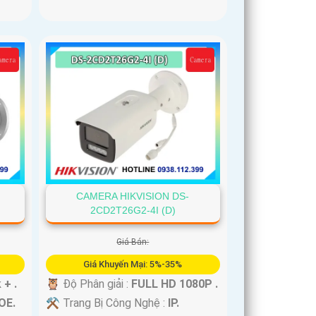
CAMERA HIKVISION DS-
2CD2T26G2-4I (D)
Giá Bán:
Giá Khuyến Mại: 5%-35%
 + .
🦉 Độ Phân giải :
FULL HD 1080P .
OE.
⚒ Trang Bị Công Nghệ :
IP.