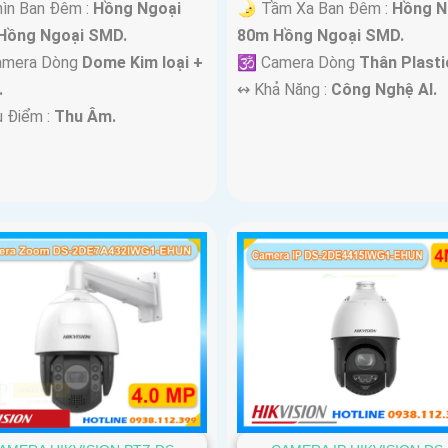
ìn Ban Đêm :
Hồng Ngoại
🌛 Tầm Xa Ban Đêm :
Hồng N
Hồng Ngoại SMD.
80m Hồng Ngoại SMD.
mera Dòng
Dome Kim loại +
🕉️ Camera Dòng
Thân Plasti
.
️↭ Khả Năng :
Công Nghệ AI.
u Điểm :
Thu Âm.