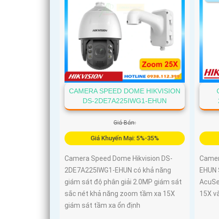
CAMERA SPEED DOME HIKVISION
DS-2DE7A225IWG1-EHUN
Giá Bán:
Giá Khuyến Mại: 5%-35%
Camera Speed Dome Hikvision DS-
Camer
2DE7A225IWG1-EHUN có khả năng
EHUN 
giám sát độ phân giải 2.0MP giám sát
AcuSe
sắc nét khả năng zoom tầm xa 15X
15X v
giám sát tầm xa ổn định