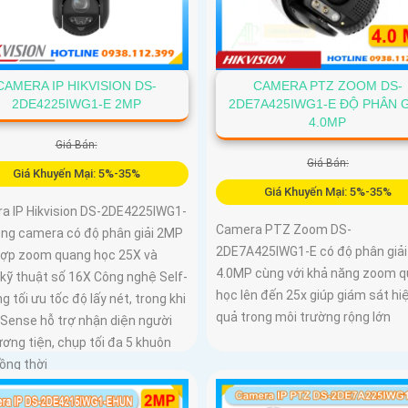
CAMERA PTZ ZOOM DS-
CAMERA IP HIKVISION DS-
2DE7A425IWG1-E ĐỘ PHÂN G
2DE4225IWG1-E 2MP
4.0MP
Giá Bán:
Giá Bán:
Giá Khuyến Mại: 5%-35%
Giá Khuyến Mại: 5%-35%
a IP Hikvision DS-2DE4225IWG1-
Camera PTZ Zoom DS-
dòng camera có độ phân giải 2MP
2DE7A425IWG1-E có độ phân giải
hợp zoom quang học 25X và
4.0MP cùng với khả năng zoom 
kỹ thuật số 16X Công nghệ Self-
học lên đến 25x giúp giám sát hi
ng tối ưu tốc độ lấy nét, trong khi
quả trong môi trường rộng lớn
uSense hỗ trợ nhận diện người
ơng tiện, chụp tối đa 5 khuôn
ồng thời