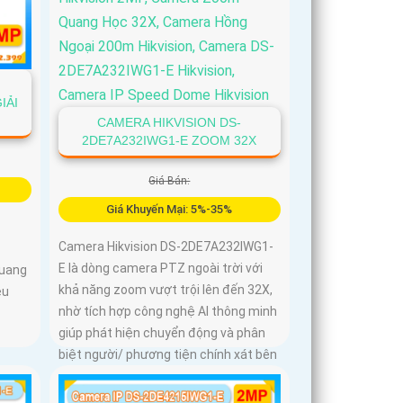
IẢI
CAMERA HIKVISION DS-
2DE7A232IWG1-E ZOOM 32X
Giá Bán:
Giá Khuyến Mại: 5%-35%
Camera Hikvision DS-2DE7A232IWG1-
E là dòng camera PTZ ngoài trời với
quang
khả năng zoom vượt trội lên đến 32X,
ệu
nhờ tích hợp công nghệ AI thông minh
giúp phát hiện chuyển động và phân
biệt người/ phương tiện chính xát bên
cạnh đó là c và loa dược tích hợp
mang đến trãi nghiệm giám sát có âm