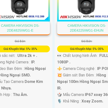
CAMERA HIKVISION DS-
CAMERA HIKVISION DS-
2DE4825IWG1-E
2DE4225IWG1-EHUN
Giá Bán:
Giá Bán:
Giá Khuyến Mại: 5%-35%
Giá Khuyến Mại: 5%-35%
 sắc nét :
Ultra 2k + .
👀 Chất lượng hình Ảnh :
FUL
ông Nghệ Camera :
IP.
1080P .
deo Ban Đêm :
Hồng Ngoại
⚜️ Camera Công nghệ :
IP PO
Hồng Ngoại SMD.
💥 Giám sát Ban Đêm :
Hồng
ấu Tạo Camera
Dome Kim
Ngoại 100m Hồng Ngoại Sm
+ Nhựa.
IR.
ch Hợp :
Thu Âm.
🎲 Mẫu Camera
IP67 xoay 36
️🎙 Khả Năng :
Xoay Zoom.