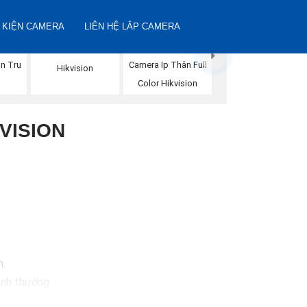
 KIỆN CAMERA
LIÊN HỆ LẮP CAMERA
Camera IP Full Color
n Trụ
Camera Ip Thân Full
Hikvision
n
Color Hikvision
VISION
m.
ình thường.
hoặc máy tính.