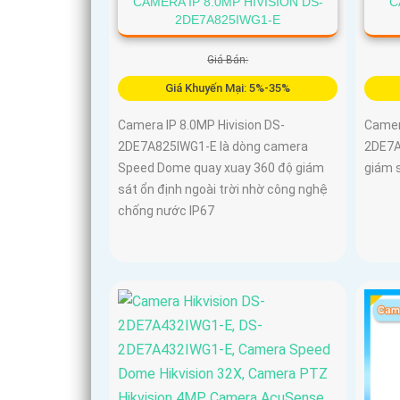
CAMERA IP 8.0MP HIVISION DS-
C
2DE7A825IWG1-E
Giá Bán:
Giá Khuyến Mại: 5%-35%
Camera IP 8.0MP Hivision DS-
Camer
2DE7A825IWG1-E là dòng camera
2DE7A
Speed Dome quay xuay 360 độ giám
giám s
sát ổn định ngoài trời nhờ công nghệ
chống nước IP67