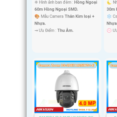
❈ Hình ảnh ban đêm :
Hồng Ngoại
🌜 Nh
60m Hồng Ngoại SMD.
30m 
🎨 Mẫu Camera
Thân Kim loại +
❄ Ca
Nhựa.
Nhựa
️⇝ Ưu Điểm :
Thu Âm.
️💮 Ư