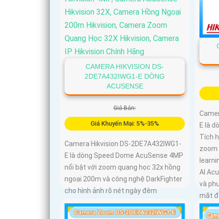
CAMERA HIKVISION DS-
2DE7A432IWG1-E DÒNG
ACUSENSE
Giá Bán:
Camer
Giá Khuyến Mại: 5%-35%
E là 
Tích 
Camera Hikvision DS-2DE7A432IWG1-
zoom 
E là dòng Speed Dome AcuSense 4MP
learni
nổi bật với zoom quang học 32x hồng
AI Ac
ngoại 200m và công nghệ DarkFighter
và phư
cho hình ảnh rõ nét ngày đêm
mặt đ