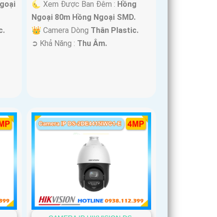
goại
🌜 Xem Được Ban Đêm :
Hồng
Ngoại 80m Hồng Ngoại SMD.
c.
👑 Camera Dòng
Thân Plastic.
️➲ Khả Năng :
Thu Âm.