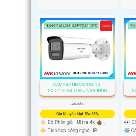
CAMERA HIKVISION DS-
2CD2T47G3-LIS2UY/SRBHUN
2
Giá Bán:
Giá Khuyến Mại: 5%-35%
🔅 Độ Phân giải :
Ultra 4k 👍🏾 .
👀 Độ
⚜️ Tích hợp công nghệ :
IP.
⚙ Cô