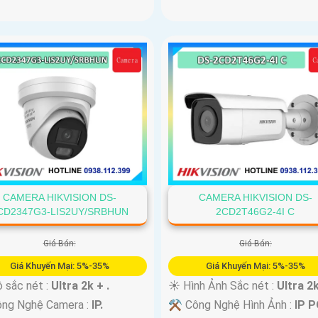
CAMERA HIKVISION DS-
CAMERA HIKVISION DS-
CD2347G3-LIS2UY/SRBHUN
2CD2T46G2-4I C
Giá Bán:
Giá Bán:
Giá Khuyến Mại: 5%-35%
Giá Khuyến Mại: 5%-35%
 sắc nét :
Ultra 2k + .
☀️ Hình Ảnh Sắc nét :
Ultra 2k
ng Nghệ Camera :
IP.
⚒ Công Nghệ Hình Ảnh :
IP P