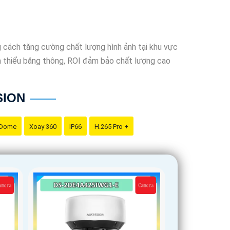
iếng như Hikvision, Dahua, Bosch, Axis, Foscam
từ các chuyên gia hoặc người đã sử dụng sản phẩm
ng cách tăng cường chất lượng hình ảnh tại khu vực
m thiểu băng thông, ROI đảm bảo chất lượng cao
SION
 Dome
Xoay 360
IP66
H.265 Pro +