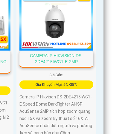
thanh
CAMERA IP HIKVISION DS-
ANG
2DE4215IWG1-E-2MP
Giá Bán:
Giá Khuyến Mại: 5%-35%
Camera IP Hikvison DS-2DE4215IWG1-
IWG1-
E Speed Dome DarkFighter AI-ISP
oom
AcuSense 2MP tích hợp zoom quang
iải 2
học 15X và zoom kỹ thuật số 16X. AI
AcuSense nhận diện người và phương
tiện và cảnh báo chủ động