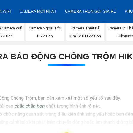
 WIFI
CAMERA MỚI NHẤT
CAMERA TRỌN GÓI GIÁ RẺ
PHỤ
á Camera Wifi
Camera Ngoài Trời
Camera Thiết Kế
Camera Ip Thâ
ikvision
Hikvision
Kim Loại Hikvision
Hikvisio
A BÁO ĐỘNG CHỐNG TRỘM HIK
Động Chống Trộm, bạn cần xem xét một số yếu tố sau đây:
iải cao
chắc chắn hơn
chất lượng hình ảnh rõ nét.
 chức năng quan sát trong điều kiện ánh sáng yếu hoặc ban đê
năng cảnh báo khi phát hiện chuyển động hoặc âm thanh không b
i internet để bạn có thể theo dõi từ xa qua điện thoại di động 