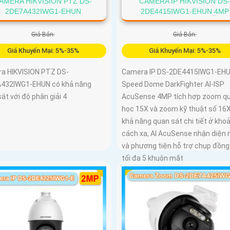
AMERA HIKVISION PTZ DS-
CAMERA IP HIKVISION DS
2DE7A432IWG1-EHUN
2DE4415IWG1-EHUN 4MP
Giá Bán:
Giá Bán:
Giá Khuyến Mại: 5%-35%
Giá Khuyến Mại: 5%-35%
a HIKVISION PTZ DS-
Camera IP DS-2DE4415IWG1-EH
432IWG1-EHUN có khả năng
Speed Dome DarkFighter AI-ISP
át với độ phân giải 4
AcuSense 4MP tích hợp zoom q
học 15X và zoom kỹ thuật số 16
khả năng quan sát chi tiết ở kho
cách xa, AI AcuSense nhận diện 
và phương tiện hỗ trợ chụp đồng
tối đa 5 khuôn mặt