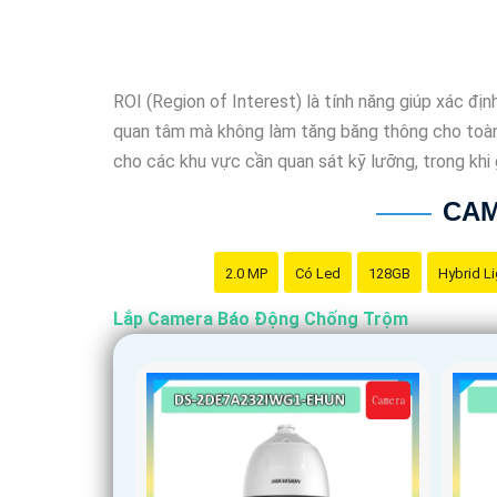
🛃
5:
Dễ sử dụng và cài đặt: Chọn hệ thống dễ sử d
Tùy theo nhu cầu và ngân sách của bạn, bạn có t
và nhiều thương hiệu khác. Để chọn được sản phẩ
ROI (Region of Interest) là tính năng giúp xác đị
trước đó.
quan tâm mà không làm tăng băng thông cho toàn 
cho các khu vực cần quan sát kỹ lưỡng, trong khi
CAM
2.0 MP
Có Led
128GB
Hybrid Li
Lắp Camera Báo Động Chống Trộm