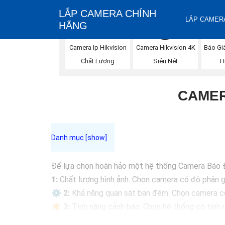
LẮP CAMERA CHÍNH
LẮP CAMERA
HÃNG
Báo Gi
Camera Ip Hikvision
Camera Hikvision 4K
H
Chất Lượng
Siêu Nét
CAMER
Để lựa chọn hoàn hảo một hệ thống Camera Báo 
1:
Chất lượng hình ảnh: Chọn camera có độ phân g
⚙
2:
Khả năng quan sát ban đêm: Chọn camera có
✴️
3:
Tính năng cảnh báo: Chọn hệ thống có tính 
❂
4:
Kết nối mạng: Chọn camera có khả năng kết nố