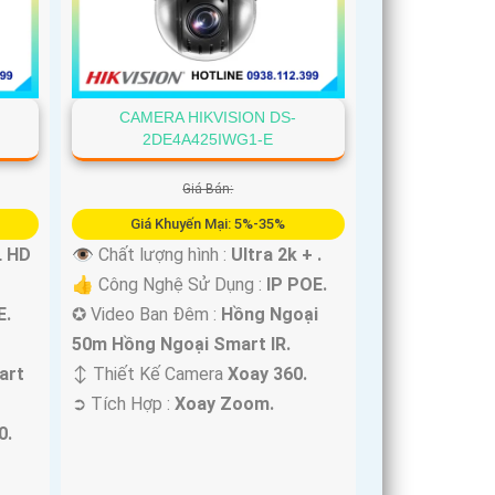
CAMERA HIKVISION DS-
2DE4A425IWG1-E
Giá Bán:
Giá Khuyến Mại: 5%-35%
L HD
👁 Chất lượng hình :
Ultra 2k + .
👍 Công Nghệ Sử Dụng :
IP POE.
E.
✪ Video Ban Đêm :
Hồng Ngoại
50m Hồng Ngoại Smart IR.
art
↕️ Thiết Kế Camera
Xoay 360.
️➲ Tích Hợp :
Xoay Zoom.
0.