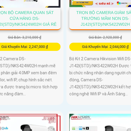
RỌN BỘ CAMERA QUAN SÁT
TRỌN BỘ CAMERA GIÁM S
CỬA HÀNG DS-
TRƯỜNG MẦM NON DS-
2I(STD)/NKS424W02H GIÁ RẺ
J142I(STD)/NKS422W02H
Giá Bán: 3,210,000 ₫
Giá Bán: 2,920,000 ₫
Giá Khuyến Mại: 2,247,000 ₫
Giá Khuyến Mại: 2,044,000 ₫
t 2 Camera DS-
Bộ Kit 2 Camera Hikvision Wifi DS
I(STD)/NKS424W02H mạnh mẽ
J142I(STD)/NKS422W02H Được 
ộ phân giải 4.0MP xem ban đêm
bị chức năng nhận dạng người c
lor, wifi IP, chụp hình sắc nét.
động, Camera DS-
a được trang bị micro tích hợp
J142I(STD)/NKS422W02H kết hợ
ức năng đàm...
công nghệ Wifi IP và Ánh Sáng...