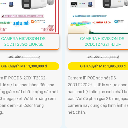
CAMERA HIKVISION DS-
CAMERA HIKVISION DS-
2CD1T23G2-LIUF/SL
2CD1T27G2H-LIUF
Giá Bán: 1,980,000 ₫
Giá Bán: 2,850,000 ₫
Giá Khuyến Mại: 1,390,000 ₫
Giá Khuyến Mại: 1,995,000 ₫
a IP POE DS-2CD1T23G2-
Camera IP POE sắc nét DS-
L là sự lựa chọn hàng đầu cho
2CD1T27G2H-LIUF là sự lựa chọn
ống giám sát chất lượng sắc nét
hảo cho hệ thống an ninh chất l
.0 megapixel. Với khả năng xem
cao. Với độ phân giải 2.0 megapix
ban đêm Full Color trong
camera này cung cấp hình ảnh s
...
nét, chân...