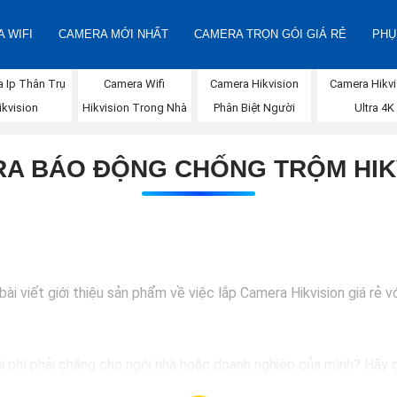
 WIFI
CAMERA MỚI NHẤT
CAMERA TRỌN GÓI GIÁ RẺ
PHỤ
Camera Wifi
 Ip Thân Trụ
Camera Hikvision
Camera Hikvi
Hikvision Trong Nhà
ikvision
Phân Biệt Người
Ultra 4K
A BÁO ĐỘNG CHỐNG TRỘM HIK
i viết giới thiệu sản phẩm về việc lắp Camera Hikvision giá rẻ vớ
hi phí phải chăng cho ngôi nhà hoặc doanh nghiệp của mình? Hãy c
ượng hình ảnh sắc nét và giá cả phải chăng, Camera Hikvision là s