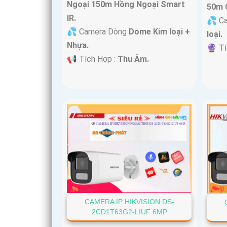
Ngoại 150m Hồng Ngoại Smart
50m 
IR.
💦 C
💦 Camera Dòng
Dome Kim loại +
loại.
Nhựa.
️🔮 T
️📢 Tích Hợp :
Thu Âm.
CAMERA IP HIKVISION DS-
2CD1T63G2-LIUF 6MP