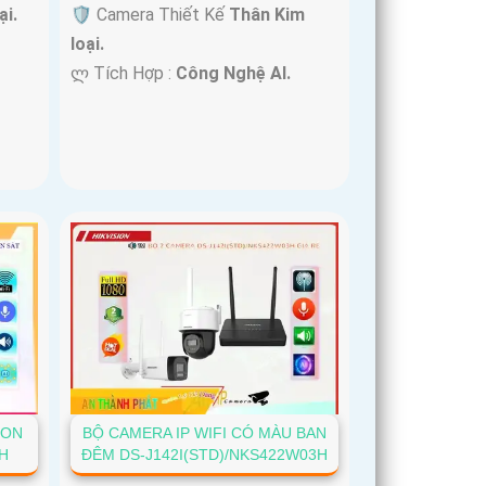
ại.
🛡 Camera Thiết Kế
Thân Kim
loại.
️ლ Tích Hợp :
Công Nghệ AI.
ION
BỘ CAMERA IP WIFI CÓ MÀU BAN
H
ĐÊM DS-J142I(STD)/NKS422W03H