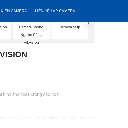
 KIỆN CAMERA
LIÊN HỆ LẮP CAMERA
sion
Camera Chống
Camera 5Mp
Ngược Sáng
Hikvision
VISION
i hình ảnh chất lượng sắc nét:
ân nhắc lắp đặt Camera Hikvision, giải pháp hàng
ự lựa chọn lý tưởng cho việc bảo vệ tài sản và an