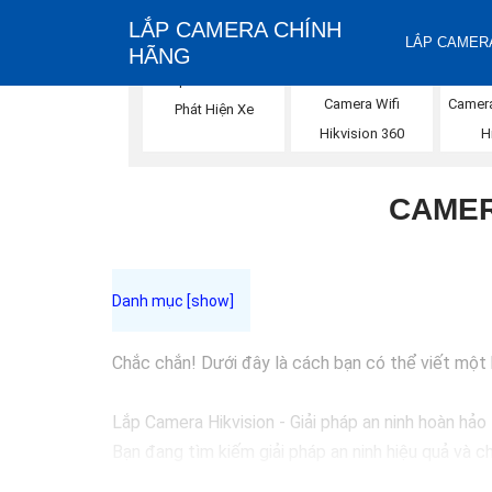
LẮP CAMERA CHÍNH
LẮP CAMERA
HÃNG
Lắp Camera Hik
Camera Wifi
Camera
Phát Hiện Xe
Hikvision 360
H
CAMER
Chắc chắn! Dưới đây là cách bạn có thể viết một bà
Lắp Camera Hikvision - Giải pháp an ninh hoàn hảo
Bạn đang tìm kiếm giải pháp an ninh hiệu quả và c
đầu trong lĩnh vực an ninh và giám sát. Với chất l