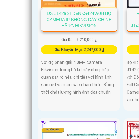
DS-J142I(STD)/NKS424W0H BỘ
T
CAMERA IP KHÔNG DÂY CHÍNH
HÃNG HIKVISION
J14
Giá Bán: 3,210,000 ₫
Giá Khuyến Mại: 2,247,000 ₫
Với độ phân giải 4.0MP camera
Bộ Ki
Hikvision trong bộ kit này cho phép
J142
quan sát rõ nét, chi tiết với hình ảnh
với Đ
sắc nét và màu sắc chân thực. Đồng
Full Co
thời chất lượng hình ảnh đạt chuẩn...
Camer
và ch