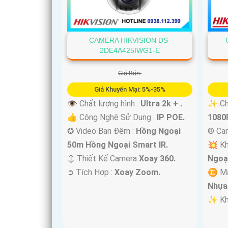
CAMERA HIKVISION DS-
2DE4A425IWG1-E
Giá Bán:
Giá Khuyến Mại: 5%-35%
👁 Chất lượng hình :
Ultra 2k + .
✨ Chấ
👍 Công Nghệ Sử Dụng :
IP POE.
1080P
✪ Video Ban Đêm :
Hồng Ngoại
®️ Ca
50m Hồng Ngoại Smart IR.
💥 Kh
↕️ Thiết Kế Camera
Xoay 360.
Ngoạ
️➲ Tích Hợp :
Xoay Zoom.
♊ Mẫ
Nhựa
️✨ Kh