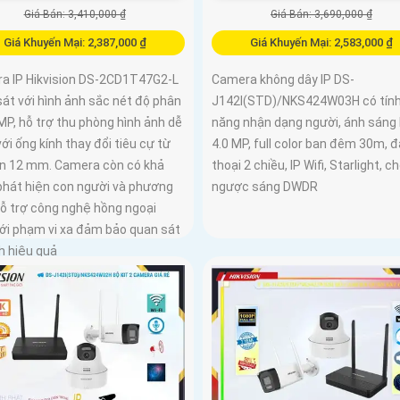
Giá Bán: 3,410,000 ₫
Giá Bán: 3,690,000 ₫
Giá Khuyến Mại: 2,387,000 ₫
Giá Khuyến Mại: 2,583,000 ₫
a IP Hikvision DS-2CD1T47G2-L
Camera không dây IP DS-
át với hình ảnh sắc nét độ phân
J142I(STD)/NKS424W03H có tín
 MP, hỗ trợ thu phòng hình ảnh dễ
năng nhận dạng người, ánh sáng 
ới ống kính thay đổi tiêu cự từ
4.0 MP, full color ban đêm 30m, 
ến 12 mm. Camera còn có khả
thoại 2 chiều, IP Wifi, Starlight, c
phát hiện con người và phương
ngược sáng DWDR
hỗ trợ công nghệ hồng ngoại
với phạm vi xa đảm bảo quan sát
h hiệu quả