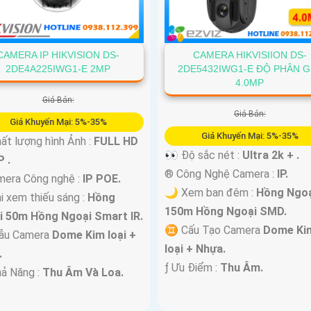
CAMERA HIKVISIION DS-
CAMERA IP HIKVISION DS-
2DE5432IWG1-E ĐỘ PHÂN GI
2DE4A225IWG1-E 2MP
4.0MP
Giá Bán:
Giá Bán:
Giá Khuyến Mại: 5%-35%
Giá Khuyến Mại: 5%-35%
t lượng hình Ảnh :
FULL HD
👀 Độ sắc nét :
Ultra 2k + .
 .
®️ Công Nghệ Camera :
IP.
mera Công nghệ :
IP POE.
🌙 Xem ban đêm :
Hồng Ngoạ
i xem thiếu sáng :
Hồng
150m Hồng Ngoại SMD.
i 50m Hồng Ngoại Smart IR.
♊ Cấu Tạo Camera
Dome Ki
u Camera
Dome Kim loại +
loại + Nhựa.
.
️ƒ Ưu Điểm :
Thu Âm.
ả Năng :
Thu Âm Và Loa.