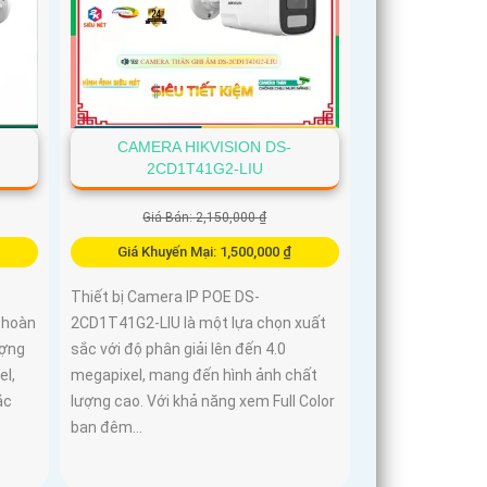
CAMERA HIKVISION DS-
2CD1T41G2-LIU
Giá Bán: 2,150,000 ₫
Giá Khuyến Mại: 1,500,000 ₫
Thiết bị Camera IP POE DS-
 hoàn
2CD1T41G2-LIU là một lựa chọn xuất
ượng
sắc với độ phân giải lên đến 4.0
el,
megapixel, mang đến hình ảnh chất
ắc
lượng cao. Với khả năng xem Full Color
ban đêm...