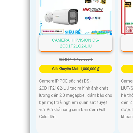
CAMERA HIKVISION DS-
2CD1T21G2-LIU
Giá Bán: 1,430,000 ₫
Giá Khuyến Mại: 1,000,000 ₫
Camera IP POE sắc nét DS-
Camer
2CD1T21G2-LIU tạo ra hình ảnh chất
LIUF/S
lượng đến 2.0 megapixel, đảm bảo cho
hệ th
bạn một trải nghiệm quan sát tuyệt
đến 2
vời. Với khả năng xem ban đêm Full
được 
Color lên...
khoảng