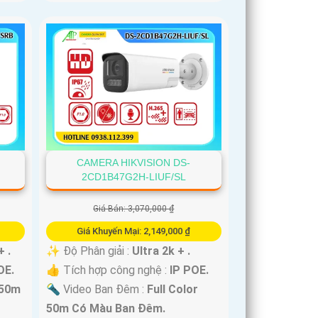
CAMERA HIKVISION DS-
2CD1B47G2H-LIUF/SL
Giá Bán: 3,070,000 ₫
Giá Khuyến Mại: 2,149,000 ₫
+ .
✨ Độ Phân giải :
Ultra 2k + .
OE.
👍 Tích hợp công nghệ :
IP POE.
 50m
🔦 Video Ban Đêm :
Full Color
50m Có Màu Ban Ðêm.