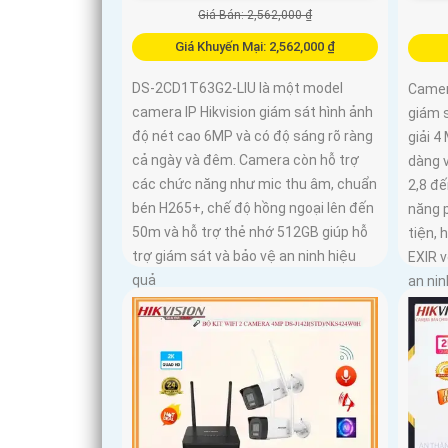
Giá Bán: 2,562,000 ₫
Giá Khuyến Mại: 2,562,000 ₫
DS-2CD1T63G2-LIU là một model
Camer
camera IP Hikvision giám sát hình ảnh
giám s
độ nét cao 6MP và có độ sáng rõ ràng
giải 4
cả ngày và đêm. Camera còn hỗ trợ
dàng v
các chức năng như mic thu âm, chuẩn
2,8 đ
bén H265+, chế độ hồng ngoại lên đến
năng 
50m và hỗ trợ thẻ nhớ 512GB giúp hỗ
tiện, 
trợ giám sát và bảo vệ an ninh hiệu
EXIR 
quả
an nin