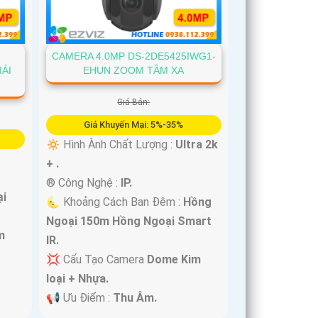
CAMERA 4.0MP DS-2DE5425IWG1-
ẢI
EHUN ZOOM TẦM XA
Giá Bán:
Giá Khuyến Mại: 5%-35%
🔅 Hình Ành Chất Lượng :
Ultra 2k
+ .
®️ Công Nghệ :
IP.
i
🌜 Khoảng Cách Ban Đêm :
Hồng
Ngoại 150m Hồng Ngoại Smart
m
IR.
💢 Cấu Tạo Camera
Dome Kim
loại + Nhựa.
️📢 Ưu Điểm :
Thu Âm.