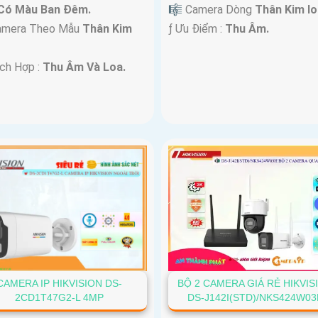
Có Màu Ban Ðêm.
🎼️ Camera Dòng
Thân Kim lo
amera Theo Mẫu
Thân Kim
️ƒ Ưu Điểm :
Thu Âm.
ích Hợp :
Thu Âm Và Loa.
CAMERA IP HIKVISION DS-
BỘ 2 CAMERA GIÁ RẺ HIKVIS
2CD1T47G2-L 4MP
DS-J142I(STD)/NKS424W03