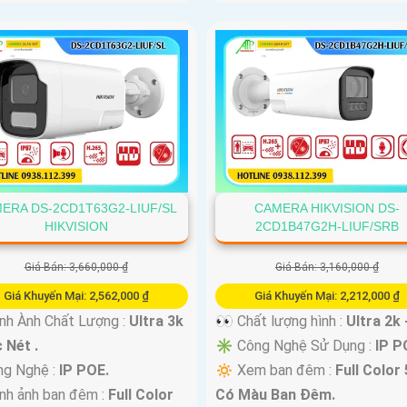
ERA DS-2CD1T63G2-LIUF/SL
CAMERA HIKVISION DS-
HIKVISION
2CD1B47G2H-LIUF/SRB
Giá Bán: 3,660,000 ₫
Giá Bán: 3,160,000 ₫
Giá Khuyến Mại: 2,562,000 ₫
Giá Khuyến Mại: 2,212,000 ₫
nh Ành Chất Lượng :
Ultra 3k
👀 Chất lượng hình :
Ultra 2k 
 Nét .
✳️ Công Nghệ Sử Dụng :
IP P
ng Nghệ :
IP POE.
🔅 Xem ban đêm :
Full Color
nh ảnh ban đêm :
Full Color
Có Màu Ban Ðêm.