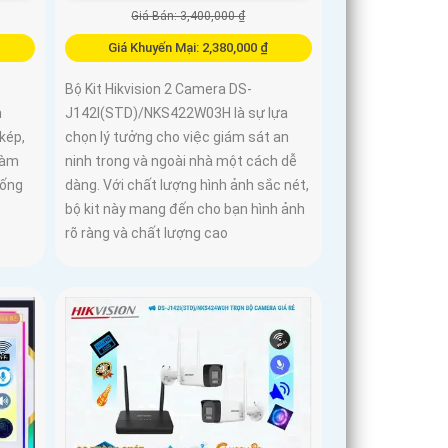
Giá Bán: 3,400,000 ₫
Giá Khuyến Mại: 2,380,000 ₫
Bộ Kit Hikvision 2 Camera DS-
h
J142I(STD)/NKS422W03H là sự lựa
kép,
chọn lý tưởng cho việc giám sát an
đàm
ninh trong và ngoài nhà một cách dễ
hống
dàng. Với chất lượng hình ảnh sắc nét,
bộ kit này mang đến cho bạn hình ảnh
rõ ràng và chất lượng cao