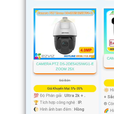
'
CAM
CAMERA PTZ DS-2DE5425IWG1-E
ZOOM 25X
Giá Bán:
Giá Khuyến Mại: 5%-35%
🔆 Hì
💯 Độ Phân giải :
Ultra 2k + .
+ Sắc
🏆 Tích hợp công nghệ :
IP.
®️ Cô
🌔 Hình ảnh ban đêm :
Hồng
🌈 Hì