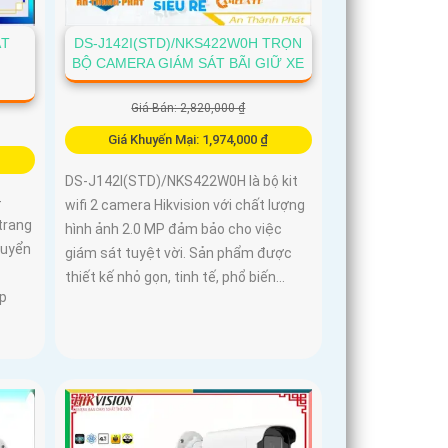
ÁT
DS-J142I(STD)/NKS422W0H TRỌN
BỘ CAMERA GIÁM SÁT BÃI GIỮ XE
Giá Bán: 2,820,000 ₫
Giá Khuyến Mại: 1,974,000 ₫
DS-J142I(STD)/NKS422W0H là bộ kit
-
wifi 2 camera Hikvision với chất lượng
trang
hình ảnh 2.0 MP đảm bảo cho việc
huyển
giám sát tuyệt vời. Sản phẩm được
thiết kế nhỏ gọn, tinh tế, phổ biến...
p