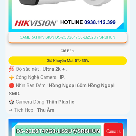
CAMERA HIKVISION DS-2CD2647G3-LIZS2UY/SRBHUN
Giá Bán:
Giá Khuyến Mại: 5%-35%
💯 Độ sắc nét :
Ultra 2k + .
⚜️ Công Nghệ Camera :
IP.
🔴 Nhìn Ban Đêm :
Hồng Ngoại 60m Hồng Ngoại
SMD.
🎲 Camera Dòng
Thân Plastic.
️⇝ Tích Hợp :
Thu Âm.