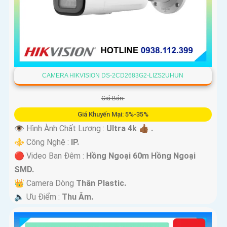
CAMERA HIKVISION DS-2CD2683G2-LIZS2UHUN
Giá Bán:
Giá Khuyến Mại: 5%-35%
👁 Hình Ành Chất Lượng :
Ultra 4k 👍🏾 .
⚜️ Công Nghệ :
IP.
🔴 Video Ban Đêm :
Hồng Ngoại 60m Hồng Ngoại
SMD.
👑 Camera Dòng
Thân Plastic.
️🔈 Ưu Điểm :
Thu Âm.