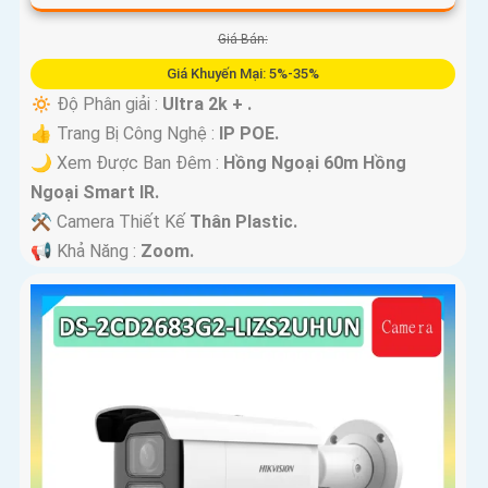
Giá Bán:
Giá Khuyến Mại: 5%-35%
🔅 Độ Phân giải :
Ultra 2k + .
👍 Trang Bị Công Nghệ :
IP POE.
🌙 Xem Được Ban Đêm :
Hồng Ngoại 60m Hồng
Ngoại Smart IR.
⚒ Camera Thiết Kế
Thân Plastic.
️📢 Khả Năng :
Zoom.