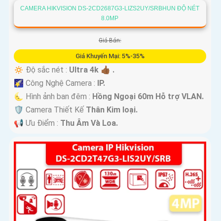
CAMERA HIKVISION DS-2CD2687G3-LIZS2UY/SRBHUN ĐỘ NÉT
8.0MP
Giá Bán:
Giá Khuyến Mại: 5%-35%
🔅 Độ sắc nét :
Ultra 4k 👍🏾 .
🌠 Công Nghệ Camera :
IP.
🌜 Hình ảnh ban đêm :
Hồng Ngoại 60m Hỗ trợ VLAN.
🛡 Camera Thiết Kế
Thân Kim loại.
️📢 Ưu Điểm :
Thu Âm Và Loa.