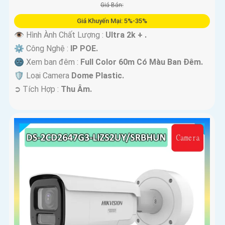
Giá Bán:
Giá Khuyến Mại: 5%-35%
👁 Hình Ành Chất Lượng :
Ultra 2k + .
⚙ Công Nghệ :
IP POE.
🌚 Xem ban đêm :
Full Color 60m Có Màu Ban Ðêm.
🛡 Loại Camera
Dome Plastic.
️➲ Tích Hợp :
Thu Âm.
'