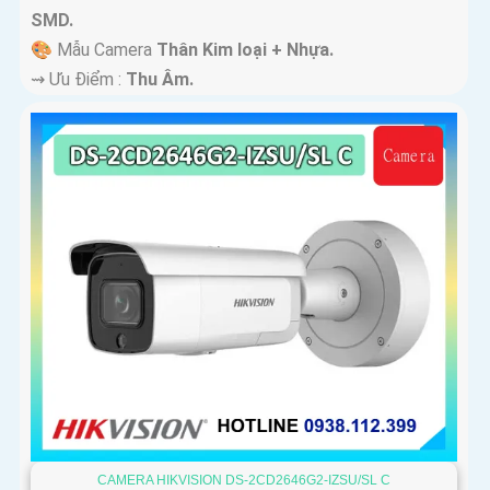
SMD.
🎨 Mẫu Camera
Thân Kim loại + Nhựa.
️⇝ Ưu Điểm :
Thu Âm.
CAMERA HIKVISION DS-2CD2646G2-IZSU/SL C