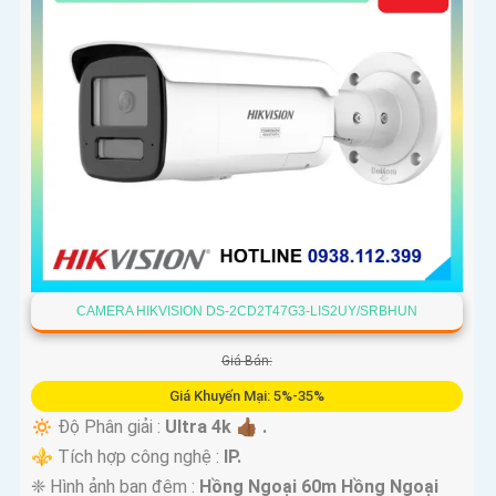
CAMERA HIKVISION DS-2CD2T47G3-LIS2UY/SRBHUN
Giá Bán:
Giá Khuyến Mại: 5%-35%
🔅 Độ Phân giải :
Ultra 4k 👍🏾 .
⚜️ Tích hợp công nghệ :
IP.
❈ Hình ảnh ban đêm :
Hồng Ngoại 60m Hồng Ngoại