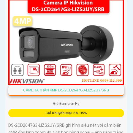
CAMERA THÂN 4MP DS-2CD2647G3-LIZS2UY/SRB
Giá Bán: Liên Hệ
Giá Khuyến Mại: 5%-35%
DS-2CD2647G3-LIZS2UY/SRB ghi hình siêu nét với cảm biến
4MP, ống kính zoom 4x, tích hợp hồng ngoại – ánh sáng trắng