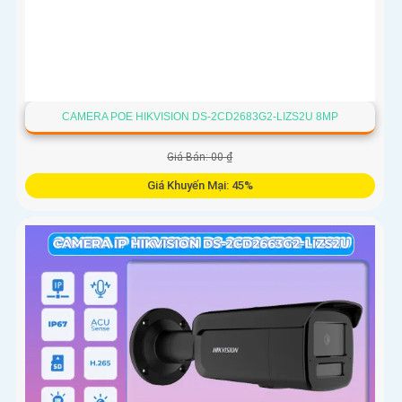
CAMERA POE HIKVISION DS-2CD2683G2-LIZS2U 8MP
Giá Bán: 00 ₫
Giá Khuyến Mại: 45%
Camera An Ninh DS-2CD2683G2-LIZS2U tích hợp chức năng
Thu Âm và Phát hiện chuyển động, Chống Ngược Sáng
DWDR 150db, hình ảnh rõ dù ở đâu, dành cho các công trình
chuyên dụng. Công nghệ H.265+/H