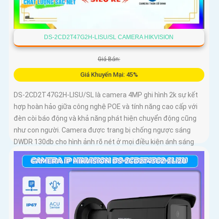
DS-2CD2T47G2H-LISU/SL CAMERA HIKVISION
Giá Bán:
Giá Khuyến Mại: 45%
DS-2CD2T47G2H-LISU/SL là camera 4MP ghi hình 2k sự kết
hợp hoàn hảo giữa công nghệ POE và tính năng cao cấp với
đèn còi báo động và khả năng phát hiện chuyển động cũng
như con người. Camera được trang bị chống ngược sáng
DWDR 130db cho hình ảnh rõ nét ở mọi điều kiện ánh sáng