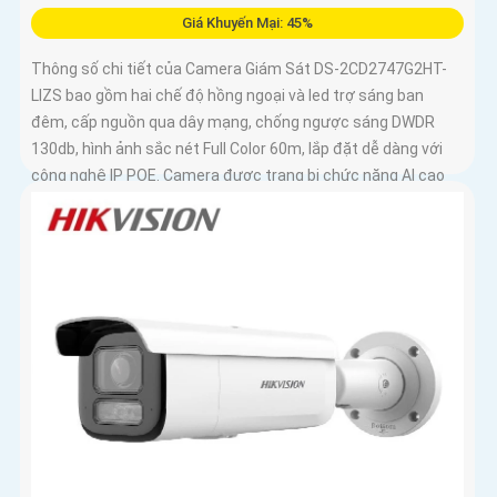
Giá Khuyến Mại: 45%
Thông số chi tiết của Camera Giám Sát DS-2CD2747G2HT-
LIZS bao gồm hai chế độ hồng ngoại và led trợ sáng ban
đêm, cấp nguồn qua dây mạng, chống ngược sáng DWDR
130db, hình ảnh sắc nét Full Color 60m, lắp đặt dễ dàng với
công nghệ IP POE. Camera được trang bị chức năng AI cao
cấp, chống ngược sáng DWDR 130db