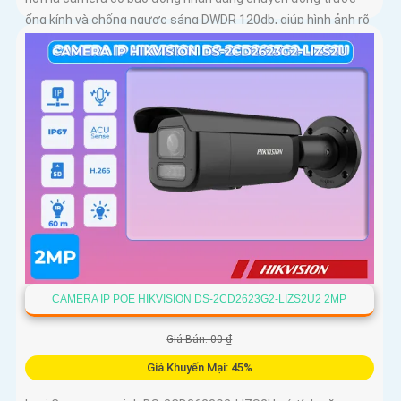
ống kính và chống ngược sáng DWDR 120db, giúp hình ảnh rõ
hơn dù ở môi trường ánh sáng thấp
CAMERA IP POE HIKVISION DS-2CD2623G2-LIZS2U2 2MP
Giá Bán: 00 ₫
Giá Khuyến Mại: 45%