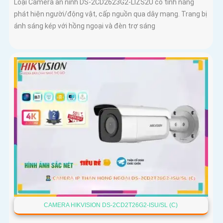
Loại Camera an ninh DS-2CD2623G2-LIZS2U có tính năng
phát hiện người/động vật, cấp nguồn qua dây mạng. Trang bị
ánh sáng kép với hồng ngoại và đèn trợ sáng
CAMERA HIKVISION DS-2CD2T26G2-ISU/SL (C)