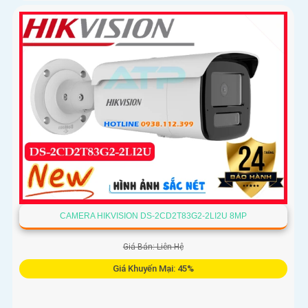
CAMERA HIKVISION DS-2CD2T83G2-2LI2U 8MP
Giá Bán: Liên Hệ
Giá Khuyến Mại: 45%