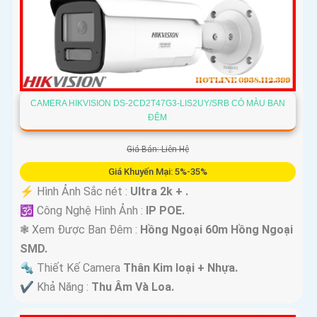
CAMERA HIKVISION DS-2CD2T47G3-LIS2UY/SRB CÓ MÀU BAN
ĐÊM
Giá Bán: Liên Hệ
Giá Khuyến Mại: 5%-35%
️⚡ Hình Ảnh Sắc nét :
Ultra 2k + .
🕉️ Công Nghệ Hình Ảnh :
IP POE.
❃ Xem Được Ban Đêm :
Hồng Ngoại 60m Hồng Ngoại
SMD.
🔩 Thiết Kế Camera
Thân Kim loại + Nhựa.
️✔️ Khả Năng :
Thu Âm Và Loa.