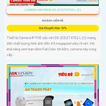
CAMERA HIKVISION DS-2CD2T47G2-L (C)
Giá Bán: LIÊN HỆ
Giá Khuyến Mại: 30%
Thiết bị Camera IP POE sắc nét DS-2CD2T47G2-L (C) mang
đến chất lượng hình ảnh đến 4.0 megapixel siêu rõ nét. Với
khả năng xem ban đêm Full Color tới 60m, camera này cung
cấp...