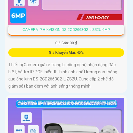
CAMERA IP HIKVISION DS-2CD2663G2-LIZS2U 6MP
Giá Bán: 00 ₫
Giá Khuyến Mại: 45%
Thiết bị Camera giá rẻ trang bị công nghệ nhận dạng đặc
biệt, hỗ trợ IP POE, hiển thị hình ảnh chất lượng cao thông
qua ống kính DS-2CD2663G2-LIZS2U. Cung cấp 2 chế độ
giám sát ban đêm với ánh sáng thông minh