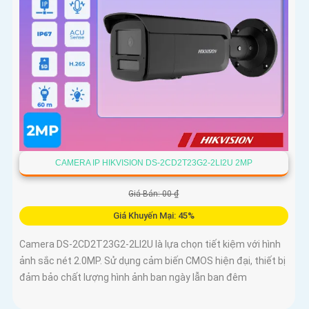
CAMERA IP HIKVISION DS-2CD2T23G2-2LI2U 2MP
Giá Bán: 00 ₫
Giá Khuyến Mại: 45%
Camera DS-2CD2T23G2-2LI2U là lựa chọn tiết kiệm với hình
ảnh sắc nét 2.0MP. Sử dụng cảm biến CMOS hiện đại, thiết bị
đảm bảo chất lượng hình ảnh ban ngày lẫn ban đêm