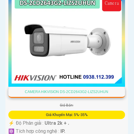
CAMERA HIKVISION DS-2CD2643G2-LIZS2UHUN
Giá Bán:
Giá Khuyến Mại: 5%-35%
️⚡ Độ Phân giải :
Ultra 2k + .
⚛️ Tích hợp công nghệ :
IP.