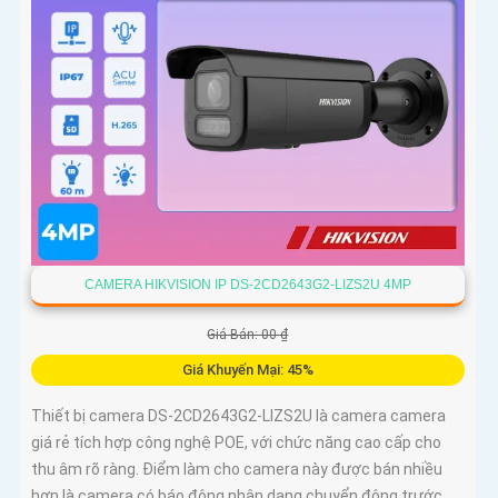
CAMERA HIKVISION IP DS-2CD2643G2-LIZS2U 4MP
Giá Bán: 00 ₫
Giá Khuyến Mại: 45%
Thiết bị camera DS-2CD2643G2-LIZS2U là camera camera
giá rẻ tích hợp công nghệ POE, với chức năng cao cấp cho
thu âm rõ ràng. Điểm làm cho camera này được bán nhiều
hơn là camera có báo động nhận dạng chuyển động trước