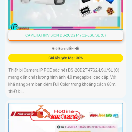
CAMERA HIKVISION DS-2CD2T47G2-LSU/SL (C)
Giá Bán: LIÊN HỆ
Giá Khuyến Mại: 30%
Thiết bị Camera IP POE sắc nét DS-2CD2T47G2-LSU/SL (C)
mang đến chất lượng hình ảnh 4.0 megapixel cao cấp. Với
khả năng xem ban đêm Full Color trong khoảng cách 60m,
thiết bị...