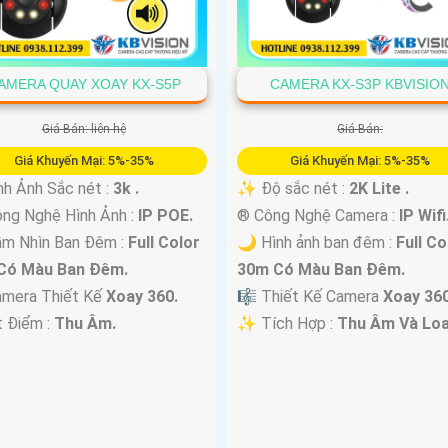
AMERA QUAY XOAY KX-S5P
CAMERA KX-S3P KBVISIO
Giá Bán: liên hệ
Giá Bán:
Giá Khuyến Mại: 5%-35%
Giá Khuyến Mại: 5%-35%
nh Ảnh Sắc nét :
3k .
✨ Độ sắc nét :
2K Lite .
ng Nghệ Hình Ảnh :
IP POE.
®️ Công Nghệ Camera :
IP Wifi
ầm Nhìn Ban Đêm :
Full Color
🌙 Hình ảnh ban đêm :
Full Co
Có Màu Ban Ðêm.
30m Có Màu Ban Ðêm.
amera Thiết Kế
Xoay 360.
🎼️ Thiết Kế Camera
Xoay 360
t Điểm :
Thu Âm.
️✨ Tích Hợp :
Thu Âm Và Loa