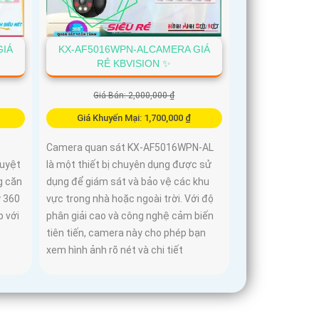
GIÁ
KX-AF5016WPN-ALCAMERA GIÁ
RẺ KBVISION ✨
Giá Bán: 2,000,000 ₫
Giá Khuyến Mại: 1,700,000 ₫
Camera quan sát KX-AF5016WPN-AL
tuyệt
là một thiết bị chuyên dụng được sử
g căn
dụng để giám sát và bảo vệ các khu
y 360
vực trong nhà hoặc ngoài trời. Với độ
p với
phân giải cao và công nghệ cảm biến
tiên tiến, camera này cho phép bạn
xem hình ảnh rõ nét và chi tiết