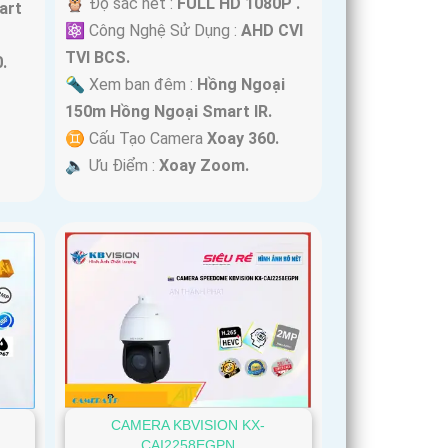
🦉 Độ sắc nét :
FULL HD 1080P .
art
⚛️ Công Nghệ Sử Dụng :
AHD CVI
TVI BCS.
.
🔦 Xem ban đêm :
Hồng Ngoại
150m Hồng Ngoại Smart IR.
♊ Cấu Tạo Camera
Xoay 360.
️🔈 Ưu Điểm :
Xoay Zoom.
CAMERA KBVISION KX-
CAI2258EGPN