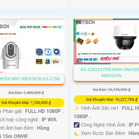
KX-CAI2167PN HÌNH ẢNH Đ
KBVISION
ERA WIFI KBVISION KX-C2W
Giá Bán: 15,735,000 ₫
Giá Bán: 1,400,000 ₫
Giá Khuyến Mại: 10,227,750 ₫
Giá Khuyến Mại: 1,100,000 ₫
✨ Hình Ảnh Sắc nét :
FULL H
Phân giải :
FULL HD 1080P .
1080P .
ch hợp công nghệ :
IP Wifi.
🌠 Công Nghệ Hình Ảnh :
IP P
nh ảnh ban đêm :
Hồng
🌜 Xem Được Ban Đêm :
Hồn
i 15m ONVIF.