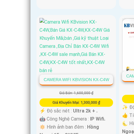
CAM
CAMERA WIFI KBVISION KX-C4W
Giá Bán: 1,600,000 ₫
Giá Khuyến Mại: 1,300,000 ₫
✨ Độ 
️⚡ Độ sắc nét :
Ultra 2k + .
👍 Tí
🤖️ Công Nghệ Camera :
IP Wifi.
🌜 Hì
🔅 Hình ảnh ban đêm :
Hồng
Ngoạ