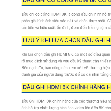
ĐẦU GHI CÓ CỔNG HDMI 8K CÓ G
Đầu ghi có cổng HDMI 8K là dòng đầu ghi hình hỗ tr
phân giải hình ảnh siêu sắc nét và chân thực nhất. C
cải tiến và hiệu suất ổn định, đem đến trải nghiệm s
LƯU Ý KHI LỰA CHỌN ĐẦU GHI H
Khi lựa chọn đầu ghi HDMI 8K, có một số điều quan 
rõ mục đích sử dụng và yêu cầu kỹ thuật cần thiết n
Bên cạnh đó, bạn cũng nên xem xét về thương hiệu, 
đánh giá của người dùng trước để có cái nhìn tổng 
ĐẦU GHI HDMI 8K CHÍNH HÃNG H
Đầu Ghi HDMI 8K chính hãng của các thương hiệu nổi
ảnh hỗ trợ chất lượng hình ảnh video lên đến 8K cho 