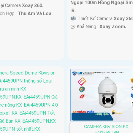
Ngoại 100m Hồng Ngoại Sm
oại Camera
Xoay 360.
IR.
ch Hợp :
Thu Âm Và Loa.
🎼️ Thiết Kế Camera
Xoay 360
️ლ Khả Năng :
Xoay Zoom.
CAMERA KBVISION KX-
EAI2259UPN