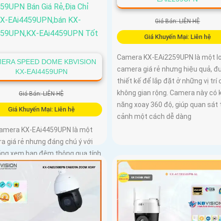
Giá Bán: LIÊN HỆ
Giá Khuyến Mại: Liên hệ
Camera KX-EAi2259UPN là một lo
ERA SPEED DOME KBVISION
camera giá rẻ nhưng hiệu quả, đ
KX-EAI4459UPN
thiết kế để lắp đặt ở những vị trí 
không gian rộng. Camera này có 
Giá Bán: LIÊN HỆ
năng xoay 360 độ, giúp quan sát
Giá Khuyến Mại: Liên hệ
cảnh một cách dễ dàng
Camera KX-EAi4459UPN là một
a giá rẻ nhưng đáng chú ý với
ăng xem ban đêm thông qua tính
ồng ngoại siêu xa. Chất lượng
nh sắt nét lên đến 4