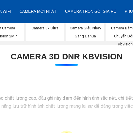
 WIFI
CAMERA MỚI NHẤT
CAMERA TRỌN GÓI GIÁ RẺ
PHỤ
n Camera
Camera 3k Ultra
Camera Siêu Nhạy
Camera Bám
ision 2MP
Sáng Dahua
Chuyển Độ
Kbvision
CAMERA 3D DNR KBVISION
 chất lượng cao, đầu ghi này đem đến hình ảnh sắc nét, chi tiết 
 năng lưu trữ hình ảnh chất lượng mang lại sự dễ dàng trong việc 