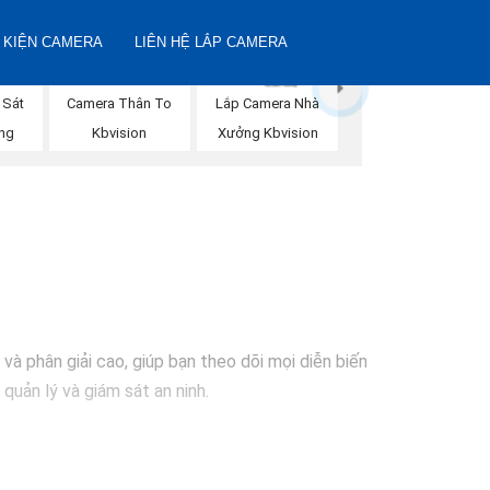
 KIỆN CAMERA
LIÊN HỆ LẮP CAMERA
 Sát
Camera Thân To
Lắp Camera Nhà
ng
Kbvision
Xưởng Kbvision
và phân giải cao, giúp bạn theo dõi mọi diễn biến
quản lý và giám sát an ninh.