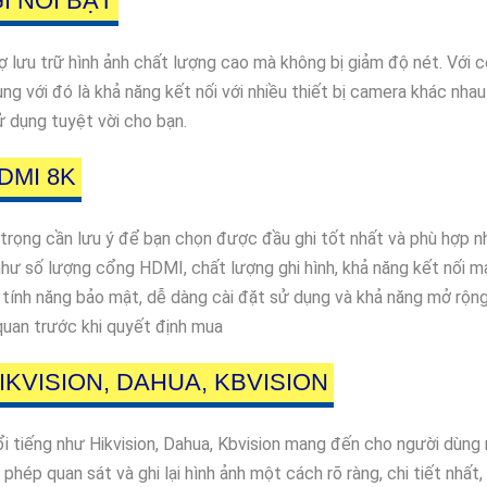
Ì NỔI BẬT
ợ lưu trữ hình ảnh chất lượng cao mà không bị giảm độ nét. Với
ùng với đó là khả năng kết nối với nhiều thiết bị camera khác nhau
ử dụng tuyệt vời cho bạn.
DMI 8K
trọng cần lưu ý để bạn chọn được đầu ghi tốt nhất và phù hợp nh
hư số lượng cổng HDMI, chất lượng ghi hình, khả năng kết nối mạn
tính năng bảo mật, dễ dàng cài đặt sử dụng và khả năng mở rộng
quan trước khi quyết định mua
IKVISION, DAHUA, KBVISION
 tiếng như Hikvision, Dahua, Kbvision mang đến cho người dùng n
phép quan sát và ghi lại hình ảnh một cách rõ ràng, chi tiết nhấ