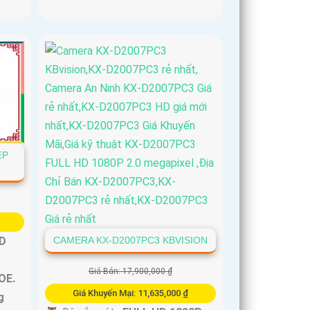
ẸP
CAMERA KX-D2007PC3 KBVISION
D
Giá Bán: 17,900,000 ₫
OE.
Giá Khuyến Mại: 11,635,000 ₫
g