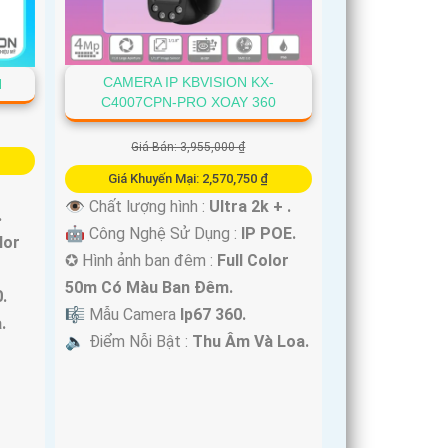
CAMERA IP KBVISION KX-
N
C4007CPN-PRO XOAY 360
Giá Bán: 3,955,000 ₫
Giá Khuyến Mại: 2,570,750 ₫
👁 Chất lượng hình :
Ultra 2k + .
.
🤖️ Công Nghệ Sử Dụng :
IP POE.
lor
✪ Hình ảnh ban đêm :
Full Color
50m Có Màu Ban Ðêm.
.
🎼️ Mẫu Camera
Ip67 360.
.
️🔈 Điểm Nỗi Bật :
Thu Âm Và Loa.