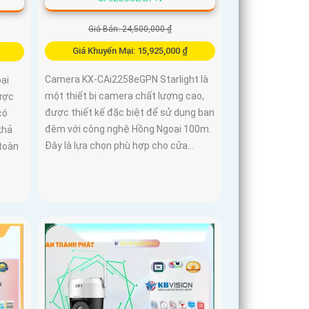
Giá Bán: 24,500,000 ₫
Giá Khuyến Mại: 15,925,000 ₫
Camera KX-CAi2258eGPN Starlight là
ại
một thiết bị camera chất lượng cao,
ược
được thiết kế đặc biệt để sử dụng ban
có
đêm với công nghệ Hồng Ngoại 100m.
khả
Đây là lựa chọn phù hợp cho cửa...
 toàn