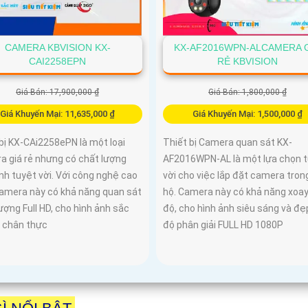
CAMERA KBVISION KX-
KX-AF2016WPN-ALCAMERA 
CAI2258EPN
RẺ KBVISION
Giá Bán: 17,900,000 ₫
Giá Bán: 1,800,000 ₫
Giá Khuyến Mại: 11,635,000 ₫
Giá Khuyến Mại: 1,500,000 ₫
bị KX-CAi2258ePN là một loại
Thiết bị Camera quan sát KX-
a giá rẻ nhưng có chất lượng
AF2016WPN-AL là một lựa chọn 
nh tuyệt vời. Với công nghệ cao
vời cho việc lắp đặt camera tron
camera này có khả năng quan sát
hộ. Camera này có khả năng xoa
ượng Full HD, cho hình ảnh sắc
độ, cho hình ảnh siêu sáng và đẹ
à chân thực
độ phân giải FULL HD 1080P