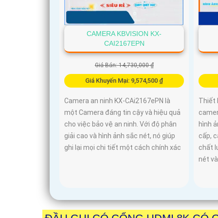
CAMERA KBVISION KX-
CAI2167EPN
Giá Bán: 14,730,000 ₫
Giá Khuyến Mại: 9,574,500 ₫
Camera an ninh KX-CAi2167ePN là
Thiết 
một Camera đáng tin cậy và hiệu quả
camer
cho việc bảo vệ an ninh. Với độ phân
hình ả
giải cao và hình ảnh sắc nét, nó giúp
cấp, 
ghi lại mọi chi tiết một cách chính xác
chất l
nét v