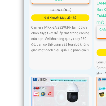
Giá Bán: LIÊN HỆ
Giá Khuyến Mại: Liên hệ
Camera IP KX-EAi2329UPN là một lựa
CAM
chọn tuyệt vời để lắp đặt trong căn hộ
của bạn. Với khả năng quay xoay 360
độ, bạn có thể giám sát toàn bộ không
gian một cách hiệu quả. Độ phân giải 2
Loại 
Camer
khả n
năng h
hình ả