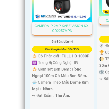
C
CAMERA IP 2MP KABE VISION KX-
CD2257MPN
'
Giá Bán: Liên hệ
☀️ Hì
Giá Khuyến Mại: 5%-35%
🏆 Cô
🔅 Độ Phân giải :
FULL HD 1080P .
🌔 T
⚛️ Trang Bị Công Nghệ :
IP.
30m 
🔅 Giám sát Ban Đêm :
Hồng
🎼️ C
Ngoại 100m Có Màu Ban Ðêm.
️↭ Đặ
🌧️ Camera Theo Mẫu
Dome Kim
loại + Nhựa.
️⇝ Đặt Điểm :
Thu Âm.