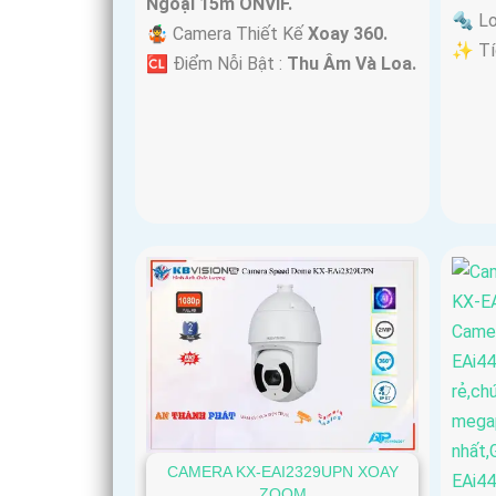
Ngoại 15m ONVIF.
🔩 L
🤹 Camera Thiết Kế
Xoay 360.
️✨ Tí
️🆑 Điểm Nỗi Bật :
Thu Âm Và Loa.
CAMERA KX-EAI2329UPN XOAY
ZOOM