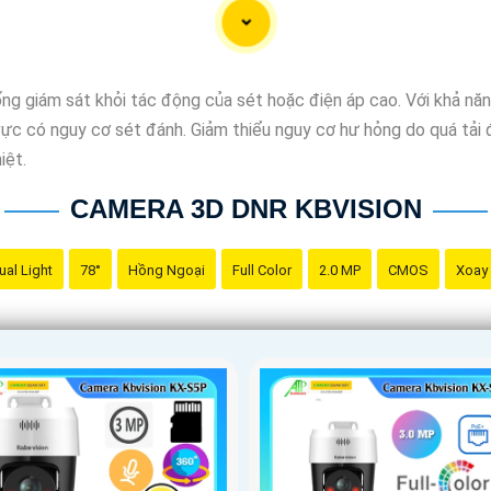
ng giám sát khỏi tác động của sét hoặc điện áp cao. Với khả nă
u vực có nguy cơ sét đánh. Giảm thiểu nguy cơ hư hỏng do quá tải 
iệt.
CAMERA 3D DNR KBVISION
ual Light
78°
Hồng Ngoại
Full Color
2.0 MP
CMOS
Xoay