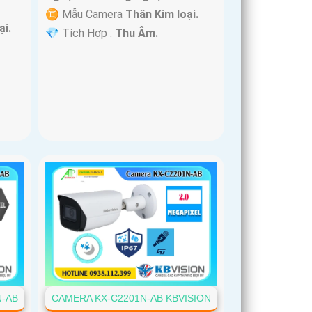
♊ Mẫu Camera
Thân Kim loại.
ại.
️💎 Tích Hợp :
Thu Âm.
N-AB
CAMERA KX-C2201N-AB KBVISION