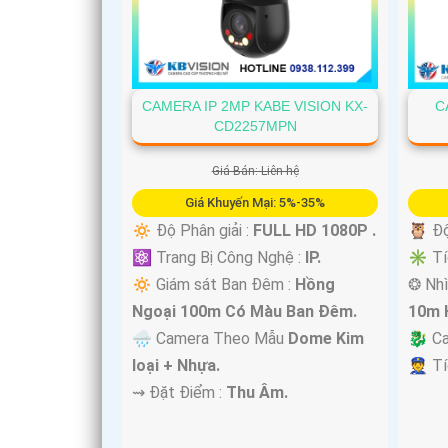
CAMERA IP 2MP KABE VISION KX-
C
CD2257MPN
'
Giá Bán: Liên hệ
Giá Khuyến Mại: 5%-35%
🔅 Độ Phân giải :
FULL HD 1080P .
🦉 Độ
⚛️ Trang Bị Công Nghệ :
IP.
✳️ Tí
🔅 Giám sát Ban Đêm :
Hồng
❂ Nhì
Ngoại 100m Có Màu Ban Ðêm.
10m 
🌧️ Camera Theo Mẫu
Dome Kim
🐉️ C
loại + Nhựa.
️👮 T
️⇝ Đặt Điểm :
Thu Âm.