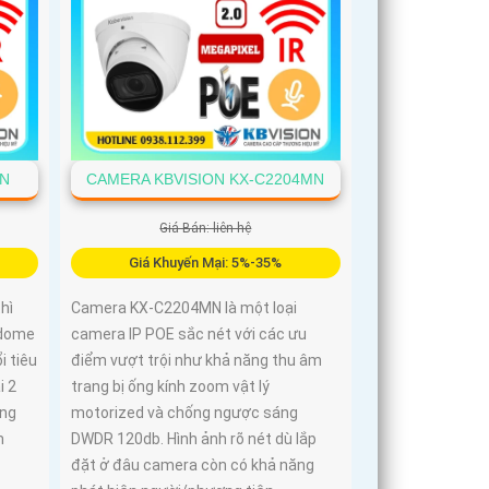
MN
CAMERA KBVISION KX-C2204MN
Giá Bán: liên hệ
Giá Khuyến Mại: 5%-35%
hì
Camera KX-C2204MN là một loại
 dome
camera IP POE sắc nét với các ưu
i tiêu
điểm vượt trội như khả năng thu âm
i 2
trang bị ống kính zoom vật lý
ung
motorized và chống ngược sáng
m
DWDR 120db. Hình ảnh rõ nét dù lắp
đặt ở đâu camera còn có khả năng