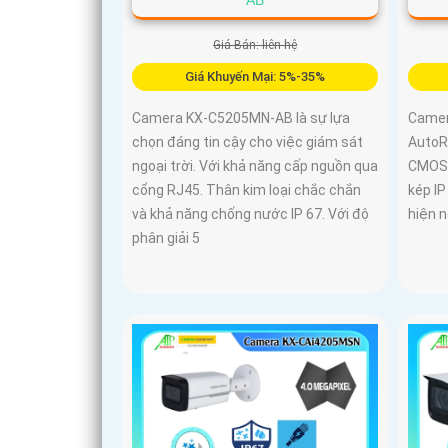
Giá Bán: liên hệ
Giá Khuyến Mại: 5%-35%
Camera KX-C5205MN-AB là sự lựa
Camer
chọn đáng tin cậy cho việc giám sát
AutoRe
ngoại trời. Với khả năng cấp nguồn qua
CMOS 
cổng RJ45. Thân kim loại chắc chắn
kép I
và khả năng chống nước IP 67. Với độ
hiện 
phân giải 5