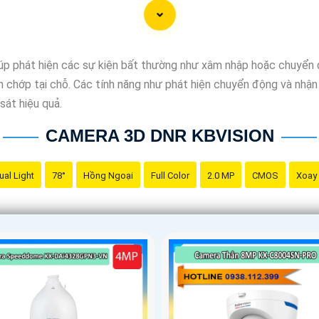
iúp phát hiện các sự kiện bất thường như xâm nhập hoặc chuyển 
đèn chớp tại chỗ. Các tính năng như phát hiện chuyển động và nhậ
sát hiệu quả.
CAMERA 3D DNR KBVISION
ual Light
78°
Hồng Ngoại
Full Color
2.0 MP
CMOS
Xoay