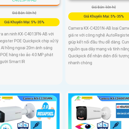
Giá Bán: liên hệ
Giá Bán: liên hệ
Giá Khuyến Mại: 5%-35%
Giá Khuyến Mại: 5%-35%
Camera KX-C4201N-AB loại Cam
a an ninh KX-C4013FN-AB với
giá re với công nghệ AutoRegiste
gister POE Quickpick chip xử lý
giúp kết nối đầu thu dễ dàng. Cu
AI hồng ngoại 20m ánh sáng
nguồn qua dây mạng và tính năn
P POE hàng rào ảo 4.0 MP phát
Quickpick để nhận diện đối tượn
người Smart IR
nhanh chóng