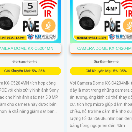
AMERA DOME KX-C5204MN
CAMERA DOME KX-C4204
Giá Bán: liên hệ
Giá Bán: liên hệ
Giá Khuyến Mại: 5%-35%
Giá Khuyến Mại: 5%-35%
a KX-C5204MN tích hợp công
Với Camera Dome KX-C4204MN t
OE với chip xử lý hình ảnh Sony
đây là một trong những camera
ao cho hình ảnh sắc nét 5.0 MP.
ấn tượng, ống kính có thể thay đổ
làm cho camera này được bán
cự, tích hợp micro giúp đàm thoạ
hơn là khả năng giám sát ban...
chiều, hỗ trợ khe cắm thẻ nhớ d
lượng tối đa 256GB, nhìn ban đê
bằng hồng ngoại lên đến 40m