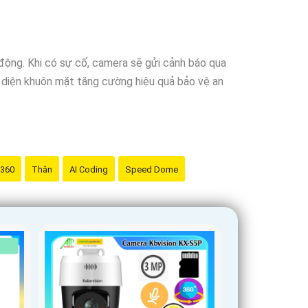
động. Khi có sự cố, camera sẽ gửi cảnh báo qua
n diện khuôn mặt tăng cường hiệu quả bảo vệ an
 360
Thân
AI Coding
Speed Dome