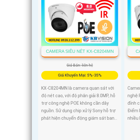
CAMERA SIÊU NÉT KX-C8204MN
C
Giá Bán: liên hệ
Giá Khuyến Mại: 5%-35%
KX-C8204MN là camera quan sát với
Camer
độ nét cao, với độ phân giải 8.0MP, hỗ
nghệ P
trợ công nghệ POE không cần dây
đỉnh c
nguồn. Sử dụng chip xử lý Sony hỗ trợ
Điểm 
phát hiện chuyển động giám sát ban...
nhiều 