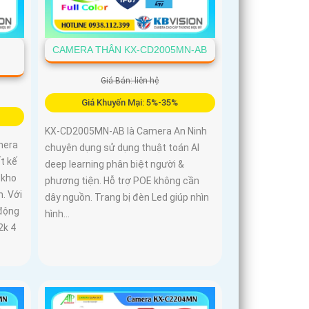
-
CAMERA THÂN KX-CD2005MN-AB
Giá Bán: liên hệ
Giá Khuyến Mại: 5%-35%
KX-CD2005MN-AB là Camera An Ninh
mera
chuyên dụng sử dụng thuật toán AI
t kế
deep learning phân biệt người &
 kho
phương tiện. Hỗ trợ POE không cần
. Với
dây nguồn. Trang bị đèn Led giúp nhìn
 động
hình...
2k 4