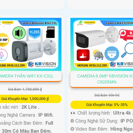
AMERA THÂN WIFI KX-C31L
CAMERA 8.0MP KBVISION K
C8205MN
Giá Bán: 1,700,000 ₫
Giá Bán: liên hệ
Giá Khuyến Mại: 1,500,000 ₫
Giá Khuyến Mại: 5%-35%
 sắc nét :
2K Lite .
👀 Chất lượng hình :
Ultra 4k 
ng Nghệ Camera :
IP Wifi.
®️ Công Nghệ Sử Dụng :
IP PO
hoảng Cách Ban Đêm :
Full
❂ Video Ban Đêm :
Hồng Ngo
r 30m Có Màu Ban Ðêm.