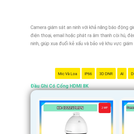
Camera giám sát an ninh với khả năng báo động g
điện thoại, email hoặc phát ra âm thanh còi hú, 
ninh, giúp xua đuổi kẻ xấu và bảo vệ khu vực giám 
Mic Và Loa
IP66
3D DNR
AI
D
Đầu Ghi Có Cổng HDMI 8K