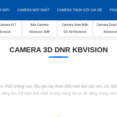
 WIFI
CAMERA MỚI NHẤT
CAMERA TRỌN GÓI GIÁ RẺ
PHỤ
Camera IOT
Bán Camera
Camera Xem Biển
Camera Dual 
bvision
Kbvision 2MP
Số Xe Kbvision
Kbvision
CAMERA 3D DNR KBVISION
 chất lượng cao, đầu ghi này đem đến hình ảnh sắc nét, chi tiết 
 năng lưu trữ hình ảnh chất lượng mang lại sự dễ dàng trong việc 