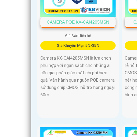
CAMERA POE KX-CAI4205MSN
C
Giá Bán: liên hệ
Giá Khuyến Mại: 5%-35%
Camera KX-CAi4205MSN là lựa chọn
Camer
phù hợp với ngân sách cho những ai
rẻ hỗ
cần giải pháp giám sát chi phí hiệu
CMOS 
quả. Vận hành qua nguồn POE camera
nét hơ
sử dụng chip CMOS, hỗ trợ hồng ngoại
công 
60m
hình ả