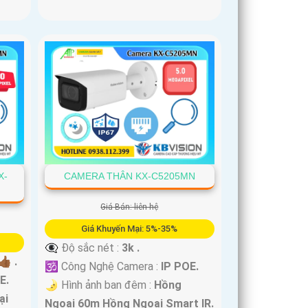
X-
CAMERA THÂN KX-C5205MN
Giá Bán: liên hệ
Giá Khuyến Mại: 5%-35%
👁️‍🗨 Độ sắc nét :
3k .
🏾 .
🕉️ Công Nghệ Camera :
IP POE.
E.
🌛 Hình ảnh ban đêm :
Hồng
ại
Ngoại 60m Hồng Ngoại Smart IR.