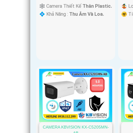
🕸️ Camera Thiết Kế
Thân Plastic.
🤹 L
️💠 Khả Năng :
Thu Âm Và Loa.
️☣️ T
CAMERA KBVISION KX-C5205MN-
AB