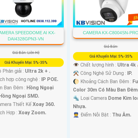
AMERA SPEEDDOME AI KX-
CAMERA KX-C8004SN-PR
DAI4328GPN3-VN
Giá Bán:
Giá Bán: Liên Hệ
Giá Khuyến Mại: 5%-35%
Giá Khuyến Mại: 5%-35%
👁 Chất lượng hình :
Ultra 4k 
 Phân giải :
Ultra 2k + .
⚒ Công Nghệ Sử Dụng :
IP.
ch hợp công nghệ :
IP POE.
🌔 Khoảng Cách Ban Đêm :
Fu
n Ban Đêm :
Hồng Ngoại
Color 30m Có Màu Ban Ðêm
Hồng Ngoại SMD.
🔩 Loại Camera
Dome Kim loạ
amera Thiết Kế
Xoay 360.
Nhựa.
ích Hợp :
Xoay Zoom.
️👮 Điểm Nỗi Bật :
Thu Âm.