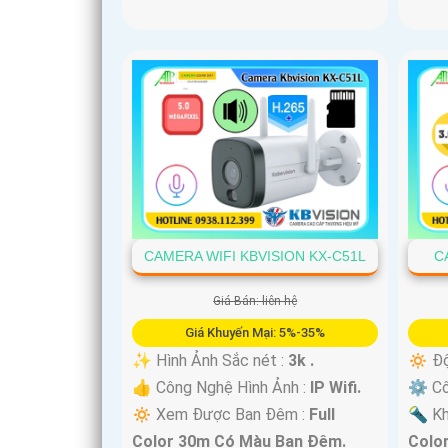
CAMERA WIFI KBVISION KX-C51L
C
Giá Bán: liên hệ
Giá Khuyến Mại: 5%-35%
✨ Hình Ảnh Sắc nét :
3k .
🔅 Độ
👍 Công Nghệ Hình Ảnh :
IP Wifi.
⚙ Cô
🔅 Xem Được Ban Đêm :
Full
🔦 K
Color 30m Có Màu Ban Ðêm.
Colo