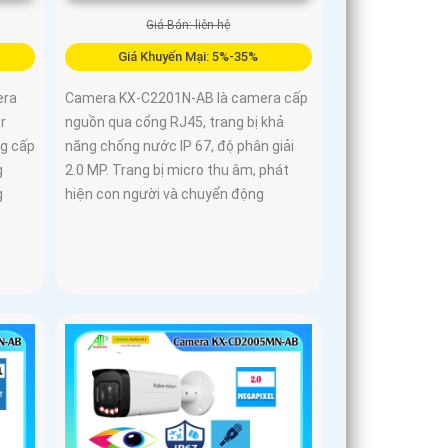
Giá Bán: liên hệ
Giá Khuyến Mại: 5%-35%
era
Camera KX-C2201N-AB là camera cấp
r
nguồn qua cổng RJ45, trang bị khả
ng cấp
năng chống nước IP 67, độ phân giải
g
2.0 MP. Trang bị micro thu âm, phát
g
hiện con người và chuyển động