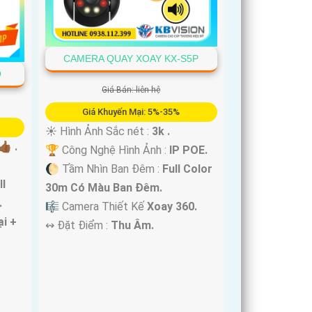
CAMERA QUAY XOAY KX-S5P
O
Giá Bán: liên hệ
Giá Khuyến Mại: 5%-35%
☀️ Hình Ảnh Sắc nét :
3k .
🏾 .
🏆 Công Nghệ Hình Ảnh :
IP POE.
🌔 Tầm Nhìn Ban Đêm :
Full Color
ll
30m Có Màu Ban Ðêm.
.
🎼️ Camera Thiết Kế
Xoay 360.
i +
️↭ Đặt Điểm :
Thu Âm.