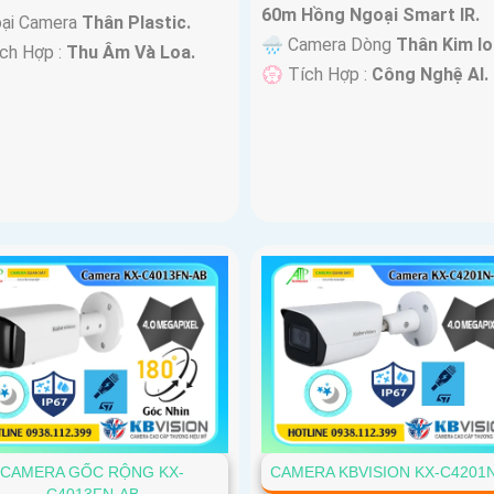
60m Hồng Ngoại Smart IR.
oại Camera
Thân Plastic.
🌧️ Camera Dòng
Thân Kim lo
ích Hợp :
Thu Âm Và Loa.
️💮 Tích Hợp :
Công Nghệ AI.
CAMERA GỐC RỘNG KX-
CAMERA KBVISION KX-C4201
C4013FN-AB