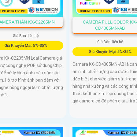
AMERA THÂN KX-C2205MN
CAMERA FULL COLOR KX
CD4005MN-AB
Giá Bán: liên hệ
Giá Bán: liên hệ
Giá Khuyến Mại: 5%-35%
Giá Khuyến Mại: 5%-35%
a KX-C2205MN Loại Camera giá
Camera KX-CD4005MN-AB là ca
 trợ công nghệ POE sử dụng Chip
an ninh chất lượng cao được thiế
để xử lý hình ảnh màu sắc sắc
đặc biệt cho việc giám sát trong
n. Hỗ trợ hình ảnh ban đêm với
hàng nhà xưởng và các công trình
nghệ hồng ngoại 60m chất lượng
thiết kế thân kim loại chống báo
nh 2
giả camera có độ phân giải Ultra 