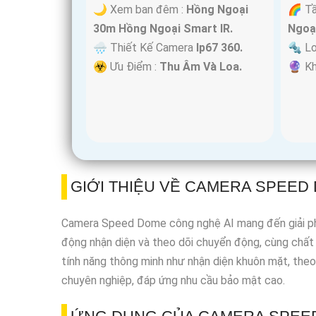
🌙 Xem ban đêm :
Hồng Ngoại
🌈 T
30m Hồng Ngoại Smart IR.
Ngoạ
🌧️ Thiết Kế Camera
Ip67 360.
🔩 L
️☣️ Ưu Điểm :
Thu Âm Và Loa.
️🔮 K
GIỚI THIỆU VỀ CAMERA SPEED
Camera Speed Dome công nghệ AI mang đến giải pháp g
động nhận diện và theo dõi chuyển động, cùng chất 
tính năng thông minh như nhận diện khuôn mặt, the
chuyên nghiệp, đáp ứng nhu cầu bảo mật cao.