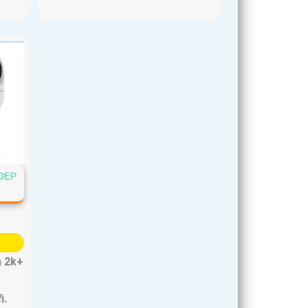
ĐẸP
a 2k+
i.