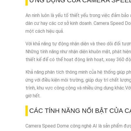
ỨNG DỤNG CỦA CAMERA SPEED
An ninh luôn là yếu tố thiết yếu trong việc đảm bảo
dân cư hay các cơ sở kinh doanh. Camera Speed Dom
một cách hiệu quả.
Với khả năng tự động nhận diện và theo dõi đối tư
Những tính năng như nhận diện khuôn mặt, phát hiệ
thiết kế để có thể hoạt động linh hoạt, xoay 360 đ
Khả năng phân tích thông minh của hệ thống giúp ph
ứng với điều kiện môi trường, giúp duy trì chất lượn
trình, khu vực công cộng và nhiều ứng dụng khác.Vớ
giờ hết.
CÁC TÍNH NĂNG NỔI BẬT CỦA 
Camera Speed Dome công nghệ AI là sản phẩm được t