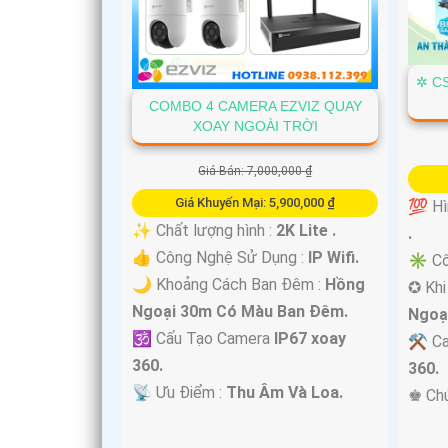
✲ C
COMBO 4 CAMERA EZVIZ QUAY
XOAY NGOÀI TRỜI
Giá Bán: 7,000,000 ₫
'
Giá Khuyến Mại: 5,900,000 ₫
💯 Hì
✨ Chất lượng hình :
2K Lite .
.
👍 Công Nghệ Sử Dụng :
IP Wifi.
✳️ Cô
🌙 Khoảng Cách Ban Đêm :
Hồng
✪ Khi
Ngoại 30m Có Màu Ban Ðêm.
Ngoạ
🕉️ Cấu Tạo Camera
IP67 xoay
⚒ Ca
360.
360.
️📡 Ưu Điểm :
Thu Âm Và Loa.
️♚ Ch