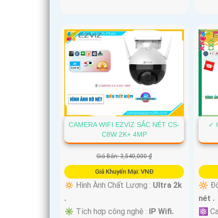
CAMERA WIFI EZVIZ SẮC NÉT CS-
✓ 
C8W 2K+ 4MP
Giá Bán: 3,540,000 ₫
Giá Khuyến Mại: VNĐ
🔅 Hình Ành Chất Lượng :
Ultra 2k
🔆 Độ
.
nét .
✳️ Tích hợp công nghệ :
IP Wifi.
⚛️ Ca