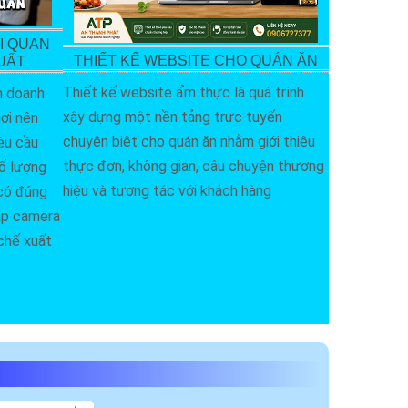
I QUAN
THIẾT KẾ WEBSITE CHO QUÁN ĂN
UẤT
Thiết kế website ẩm thực là quá trình
n doanh
xây dựng một nền tảng trực tuyến
ơi nên
chuyên biệt cho quán ăn nhằm giới thiệu
êu cầu
thực đơn, không gian, câu chuyện thương
số lượng
hiệu và tương tác với khách hàng
 có đúng
lắp camera
chế xuất