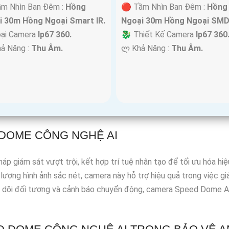
ầm Nhìn Ban Đêm :
Hồng
🔴 Tầm Nhìn Ban Đêm :
Hồng
i 30m Hồng Ngoại Smart IR.
Ngoại 30m Hồng Ngoại SMD
oại Camera
Ip67 360.
🐉️ Thiết Kế Camera
Ip67 360
hả Năng :
Thu Âm.
️ლ Khả Năng :
Thu Âm.
 DOME CÔNG NGHỆ AI
iám sát vượt trội, kết hợp trí tuệ nhân tạo để tối ưu hóa hiệu 
lượng hình ảnh sắc nét, camera này hỗ trợ hiệu quả trong việc g
o dõi đối tượng và cảnh báo chuyển động, camera Speed Dome AI