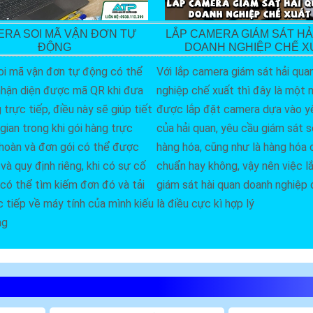
LẮP CAMERA GIÁM SÁT HẢ
RA SOI MÃ VẬN ĐƠN TỰ
DOANH NGHIỆP CHẾ X
ĐỘNG
Với lắp camera giám sát hải qua
i mã vận đơn tự động có thể
nghiệp chế xuất thì đây là một n
hận diện được mã QR khi đưa
được lắp đặt camera dựa vào y
trực tiếp, điều này sẽ giúp tiết
của hải quan, yêu cầu giám sát 
gian trong khi gói hàng trực
hàng hóa, cũng như là hàng hóa
 hoàn và đơn gói có thể được
chuẩn hay không, vậy nên việc 
và quy định riêng, khi có sự cố
giám sát hài quan doanh nghiệp 
có thể tìm kiếm đơn đó và tải
là điều cực kì hợp lý
c tiếp về máy tính của mình kiếu
ng