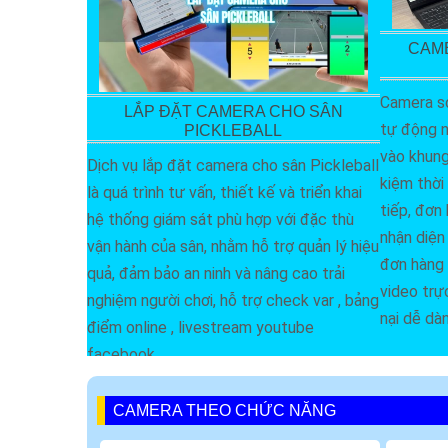
CAME
Camera so
LẮP ĐẶT CAMERA CHO SÂN
tự động n
PICKLEBALL
vào khung 
Dịch vụ lắp đặt camera cho sân Pickleball
kiệm thời 
là quá trình tư vấn, thiết kế và triển khai
tiếp, đơn
hệ thống giám sát phù hợp với đặc thù
nhận diện 
vận hành của sân, nhằm hỗ trợ quản lý hiệu
đơn hàng 
quả, đảm bảo an ninh và nâng cao trải
video trự
nghiệm người chơi, hỗ trợ check var , bảng
nại dễ dà
điểm online , livestream youtube
facebook
CAMERA THEO CHỨC NĂNG