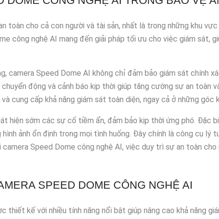
 DOME CÔNG NGHỆ AI TRONG BẢO VỆ A
 an toàn cho cả con người và tài sản, nhất là trong những khu vự
e công nghệ AI mang đến giải pháp tối ưu cho việc giám sát, gi
ợng, camera Speed Dome AI không chỉ đảm bảo giám sát chính xác 
n chuyển động và cảnh báo kịp thời giúp tăng cường sự an toàn 
ộ và cung cấp khả năng giám sát toàn diện, ngay cả ở những góc 
át hiện sớm các sự cố tiềm ẩn, đảm bảo kịp thời ứng phó. Đặc b
g hình ảnh ổn định trong mọi tình huống. Đây chính là công cụ lý
i camera Speed Dome công nghệ AI, việc duy trì sự an toàn cho 
CAMERA SPEED DOME CÔNG NGHỆ AI
hiết kế với nhiều tính năng nổi bật giúp nâng cao khả năng giá