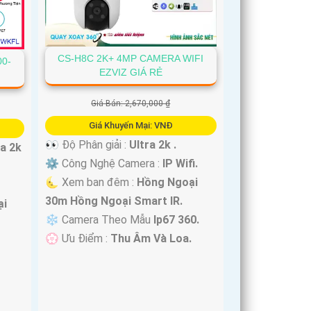
CS-H8C 2K+ 4MP CAMERA WIFI
00-
EZVIZ GIÁ RẺ
Giá Bán: 2,670,000 ₫
Giá Khuyến Mại: VNĐ
👀 Độ Phân giải :
Ultra 2k .
ra 2k
⚙ Công Nghệ Camera :
IP Wifi.
🌜 Xem ban đêm :
Hồng Ngoại
30m Hồng Ngoại Smart IR.
ại
❄ Camera Theo Mẫu
Ip67 360.
️💮 Ưu Điểm :
Thu Âm Và Loa.