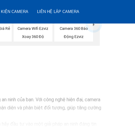
 KIỆN CAMERA
LIÊN HỆ LẮP CAMERA
Giá Rẻ
Camera Wifi Ezviz
Camera 360 Báo
Xoay 360 Độ
Động Ezviz
n ninh của bạn. Với công nghệ hiện đại, camera
ận diện và phân biệt đối tượng, giúp tăng cường
 hãy đầu tư vào một giải pháp an ninh đáng tin