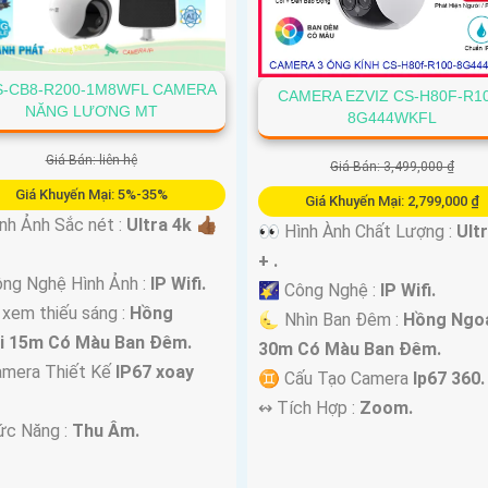
S-CB8-R200-1M8WFL CAMERA
CAMERA EZVIZ CS-H80F-R1
NĂNG LƯƠNG MT
8G444WKFL
Giá Bán: liên hệ
Giá Bán: 3,499,000 ₫
Giá Khuyến Mại: 5%-35%
Giá Khuyến Mại: 2,799,000 ₫
nh Ảnh Sắc nét :
Ultra 4k 👍🏾
👀 Hình Ành Chất Lượng :
Ult
+ .
ng Nghệ Hình Ảnh :
IP Wifi.
🌠 Công Nghệ :
IP Wifi.
 xem thiếu sáng :
Hồng
🌜 Nhìn Ban Đêm :
Hồng Ngo
i 15m Có Màu Ban Ðêm.
30m Có Màu Ban Ðêm.
mera Thiết Kế
IP67 xoay
♊ Cấu Tạo Camera
Ip67 360.
️↭ Tích Hợp :
Zoom.
ức Năng :
Thu Âm.