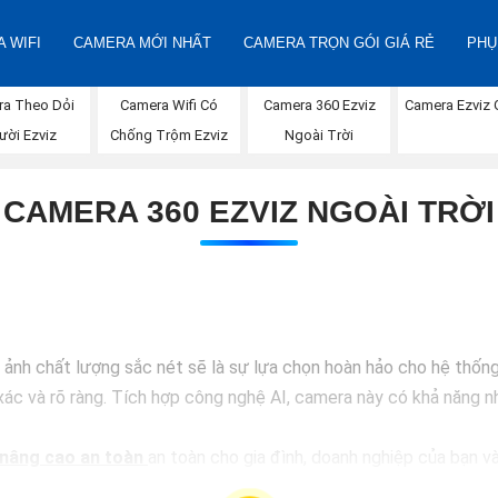
 WIFI
CAMERA MỚI NHẤT
CAMERA TRỌN GÓI GIÁ RẺ
PHỤ
Camera 360 Ezviz
Camera Ezviz 
ra Theo Dỏi
Camera Wifi Có
Ngoài Trời
ười Ezviz
Chống Trộm Ezviz
CAMERA 360 EZVIZ NGOÀI TRỜI
h chất lượng sắc nét sẽ là sự lựa chọn hoàn hảo cho hệ thống a
ác và rõ ràng. Tích hợp công nghệ AI, camera này có khả năng nh
nâng cao an toàn
an toàn cho gia đình, doanh nghiệp của bạn và