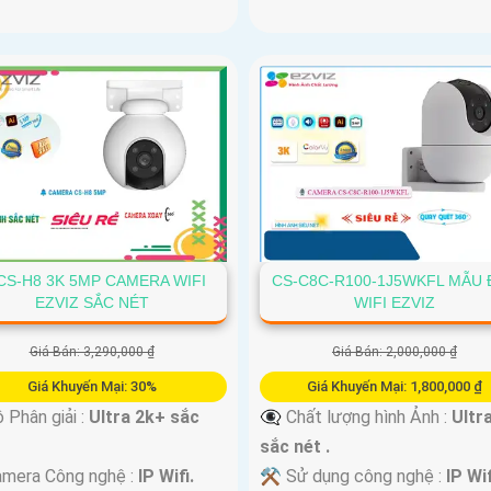
CS-H8 3K 5MP CAMERA WIFI
CS-C8C-R100-1J5WKFL MẪU 
EZVIZ SẮC NÉT
WIFI EZVIZ
Giá Bán: 3,290,000 ₫
Giá Bán: 2,000,000 ₫
Giá Khuyến Mại: 30%
Giá Khuyến Mại: 1,800,000 ₫
 Phân giải :
Ultra 2k+ sắc
👁️‍🗨 Chất lượng hình Ảnh :
Ultr
sắc nét .
mera Công nghệ :
IP Wifi.
⚒ Sử dụng công nghệ :
IP Wif