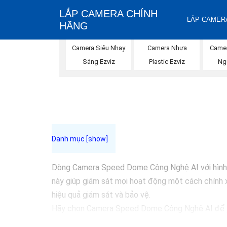
LẮP CAMERA CHÍNH
LẮP CAMERA
HÃNG
Camera Siêu Nhạy
Camera Nhựa
Came
Sáng Ezviz
Plastic Ezviz
Ng
Dòng Camera Speed Dome Công Nghệ AI với hình ản
này giúp giám sát mọi hoạt động một cách chính x
hiệu quả giám sát và bảo vệ.
Hãy chọn Camera Speed Dome Công Nghệ AI để
cậy.