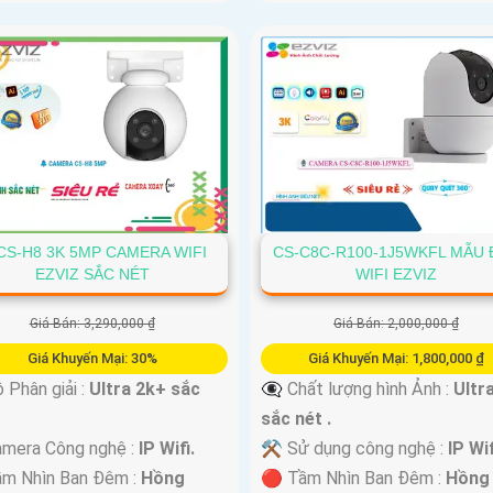
CS-H8 3K 5MP CAMERA WIFI
CS-C8C-R100-1J5WKFL MẪU 
EZVIZ SẮC NÉT
WIFI EZVIZ
Giá Bán: 3,290,000 ₫
Giá Bán: 2,000,000 ₫
Giá Khuyến Mại: 30%
Giá Khuyến Mại: 1,800,000 ₫
 Phân giải :
Ultra 2k+ sắc
👁️‍🗨 Chất lượng hình Ảnh :
Ultr
sắc nét .
mera Công nghệ :
IP Wifi.
⚒ Sử dụng công nghệ :
IP Wif
ầm Nhìn Ban Đêm :
Hồng
🔴 Tầm Nhìn Ban Đêm :
Hồng