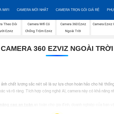
 WIFI
CAMERA MỚI NHẤT
CAMERA TRỌN GÓI GIÁ RẺ
PHỤ
Camera 360 Ezviz
Camera Ezviz 
ra Theo Dỏi
Camera Wifi Có
Ngoài Trời
ười Ezviz
Chống Trộm Ezviz
CAMERA 360 EZVIZ NGOÀI TRỜI
h chất lượng sắc nét sẽ là sự lựa chọn hoàn hảo cho hệ thống a
ác và rõ ràng. Tích hợp công nghệ AI, camera này có khả năng nh
nâng cao an toàn
an toàn cho gia đình, doanh nghiệp của bạn và