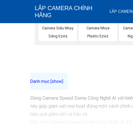
LẮP CAMERA CHÍNH
LẮP CAMERA
HÃNG
Camera Siêu Nhạy
Camera Nhựa
Came
Sáng Ezviz
Plastic Ezviz
Ng
Dòng Camera Speed Dome Công Nghệ AI với hình ản
này giúp giám sát mọi hoạt động một cách chính x
hiệu quả giám sát và bảo vệ.
Hãy chọn Camera Speed Dome Công Nghệ AI để
cậy.