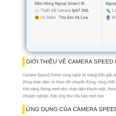
30m Hồng Ngoại Smart IR.
Ngoạ
🌧️ Thiết Kế Camera
Ip67 360.
🔩 L
️☣️ Ưu Điểm :
Thu Âm Và Loa.
️🔮 K
GIỚI THIỆU VỀ CAMERA SPEED
Camera Speed Dome công nghệ AI mang đến giải pháp g
động nhận diện và theo dõi chuyển động, cùng chất 
tính năng thông minh như nhận diện khuôn mặt, the
chuyên nghiệp, đáp ứng nhu cầu bảo mật cao.
ỨNG DỤNG CỦA CAMERA SPEED