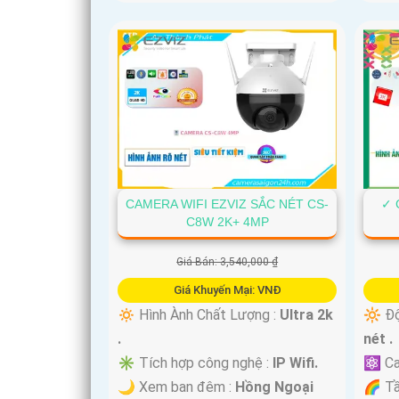
CAMERA WIFI EZVIZ SẮC NÉT CS-
✓ 
C8W 2K+ 4MP
Giá Bán: 3,540,000 ₫
Giá Khuyến Mại: VNĐ
🔅 Hình Ành Chất Lượng :
Ultra 2k
🔆 Độ
.
nét .
✳️ Tích hợp công nghệ :
IP Wifi.
⚛️ Ca
🌙 Xem ban đêm :
Hồng Ngoại
🌈 T