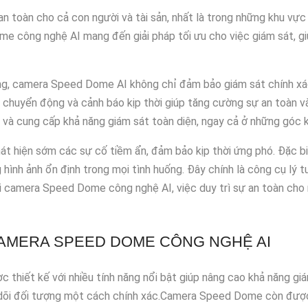
 an toàn cho cả con người và tài sản, nhất là trong những khu vự
e công nghệ AI mang đến giải pháp tối ưu cho việc giám sát, gi
ợng, camera Speed Dome AI không chỉ đảm bảo giám sát chính xác 
n chuyển động và cảnh báo kịp thời giúp tăng cường sự an toàn 
ộ và cung cấp khả năng giám sát toàn diện, ngay cả ở những góc 
át hiện sớm các sự cố tiềm ẩn, đảm bảo kịp thời ứng phó. Đặc b
g hình ảnh ổn định trong mọi tình huống. Đây chính là công cụ lý
i camera Speed Dome công nghệ AI, việc duy trì sự an toàn cho 
CAMERA SPEED DOME CÔNG NGHỆ AI
hiết kế với nhiều tính năng nổi bật giúp nâng cao khả năng giá
 dõi đối tượng một cách chính xác.Camera Speed Dome còn đượ