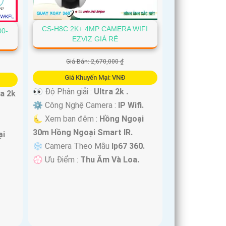
CS-H8C 2K+ 4MP CAMERA WIFI
00-
EZVIZ GIÁ RẺ
Giá Bán: 2,670,000 ₫
Giá Khuyến Mại: VNĐ
👀 Độ Phân giải :
Ultra 2k .
ra 2k
⚙ Công Nghệ Camera :
IP Wifi.
🌜 Xem ban đêm :
Hồng Ngoại
30m Hồng Ngoại Smart IR.
ại
❄ Camera Theo Mẫu
Ip67 360.
️💮 Ưu Điểm :
Thu Âm Và Loa.