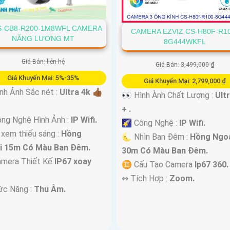
S-CB8-R200-1M8WFL CAMERA
CAMERA EZVIZ CS-H80F-R1
NĂNG LƯƠNG MT
8G444WKFL
Giá Bán: liên hệ
Giá Bán: 3,499,000 ₫
Giá Khuyến Mại: 5%-35%
Giá Khuyến Mại: 2,799,000 ₫
nh Ảnh Sắc nét :
Ultra 4k 👍🏾
👀 Hình Ành Chất Lượng :
Ult
+ .
ng Nghệ Hình Ảnh :
IP Wifi.
🌠 Công Nghệ :
IP Wifi.
 xem thiếu sáng :
Hồng
🌜 Nhìn Ban Đêm :
Hồng Ngo
i 15m Có Màu Ban Ðêm.
30m Có Màu Ban Ðêm.
mera Thiết Kế
IP67 xoay
♊ Cấu Tạo Camera
Ip67 360.
️↭ Tích Hợp :
Zoom.
ức Năng :
Thu Âm.