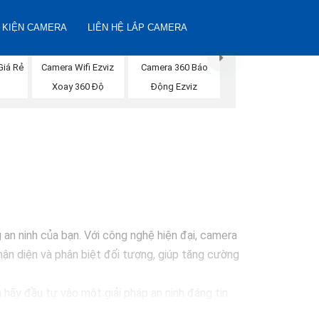
 KIỆN CAMERA
LIÊN HỆ LẮP CAMERA
Giá Rẻ
Camera Wifi Ezviz
Camera 360 Báo
Xoay 360 Độ
Động Ezviz
n ninh của bạn. Với công nghệ hiện đại, camera
ận diện và phân biệt đối tượng, giúp tăng cường
 hãy đầu tư vào một giải pháp an ninh đáng tin