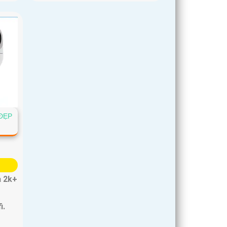
ĐẸP
a 2k+
i.