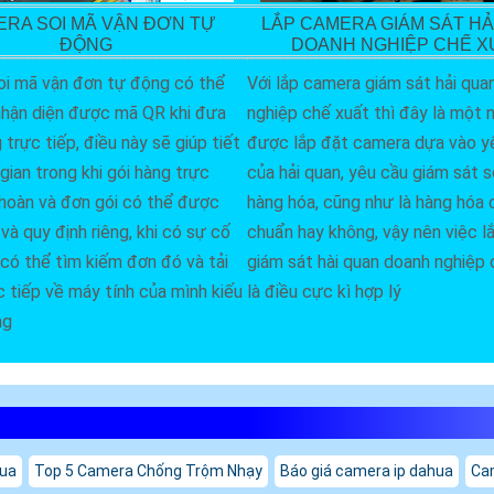
LẮP CAMERA GIÁM SÁT HẢ
RA SOI MÃ VẬN ĐƠN TỰ
DOANH NGHIỆP CHẾ X
ĐỘNG
Với lắp camera giám sát hải qua
i mã vận đơn tự động có thể
nghiệp chế xuất thì đây là một n
hận diện được mã QR khi đưa
được lắp đặt camera dựa vào y
trực tiếp, điều này sẽ giúp tiết
của hải quan, yêu cầu giám sát 
gian trong khi gói hàng trực
hàng hóa, cũng như là hàng hóa
 hoàn và đơn gói có thể được
chuẩn hay không, vậy nên việc 
và quy định riêng, khi có sự cố
giám sát hài quan doanh nghiệp 
có thể tìm kiếm đơn đó và tải
là điều cực kì hợp lý
c tiếp về máy tính của mình kiếu
ng
hua
Top 5 Camera Chống Trộm Nhạy
Báo giá camera ip dahua
Cam