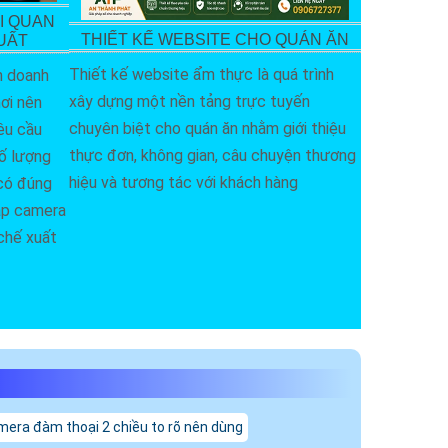
I QUAN
THIẾT KẾ WEBSITE CHO QUÁN ĂN
UẤT
Thiết kế website ẩm thực là quá trình
n doanh
xây dựng một nền tảng trực tuyến
ơi nên
chuyên biệt cho quán ăn nhằm giới thiệu
êu cầu
thực đơn, không gian, câu chuyện thương
số lượng
hiệu và tương tác với khách hàng
 có đúng
lắp camera
chế xuất
era đàm thoại 2 chiều to rõ nên dùng