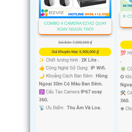
✲ C
COMBO 4 CAMERA EZVIZ QUAY
XOAY NGOÀI TRỜI
Giá Bán: 7,000,000 ₫
'
Giá Khuyến Mại: 5,900,000 ₫
💯 Hì
✨ Chất lượng hình :
2K Lite .
.
👍 Công Nghệ Sử Dụng :
IP Wifi.
✳️ Cô
🌙 Khoảng Cách Ban Đêm :
Hồng
✪ Khi
Ngoại 30m Có Màu Ban Ðêm.
Ngoạ
🕉️ Cấu Tạo Camera
IP67 xoay
⚒ Ca
360.
360.
️📡 Ưu Điểm :
Thu Âm Và Loa.
️♚ Ch