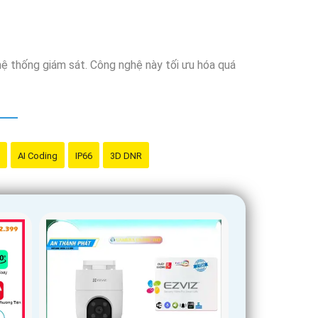
ệ thống giám sát. Công nghệ này tối ưu hóa quá
AI Coding
IP66
3D DNR