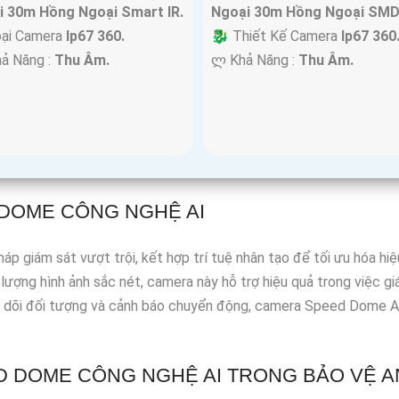
i 30m Hồng Ngoại Smart IR.
Ngoại 30m Hồng Ngoại SMD
oại Camera
Ip67 360.
🐉️ Thiết Kế Camera
Ip67 360
hả Năng :
Thu Âm.
️ლ Khả Năng :
Thu Âm.
 DOME CÔNG NGHỆ AI
iám sát vượt trội, kết hợp trí tuệ nhân tạo để tối ưu hóa hiệu 
lượng hình ảnh sắc nét, camera này hỗ trợ hiệu quả trong việc g
o dõi đối tượng và cảnh báo chuyển động, camera Speed Dome AI
 DOME CÔNG NGHỆ AI TRONG BẢO VỆ A