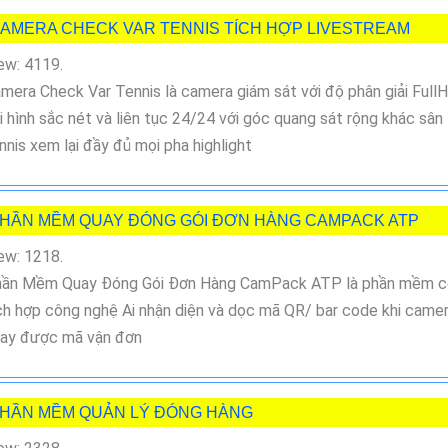
AMERA CHECK VAR TENNIS TÍCH HỢP LIVESTREAM
ew: 4119.
mera Check Var Tennis là camera giám sát với độ phân giải Full
i hình sắc nét và liên tục 24/24 với góc quang sát rộng khác sân
nnis xem lại đầy đủ mọi pha highlight
HẦN MỀM QUAY ĐÓNG GÓI ĐƠN HÀNG CAMPACK ATP
ew: 1218.
ần Mềm Quay Đóng Gói Đơn Hàng CamPack ATP là phần mềm c
ch hợp công nghệ Ai nhận diện và dọc mã QR/ bar code khi came
ay được mã vận đơn
HẦN MỀM QUẢN LÝ ĐÓNG HÀNG