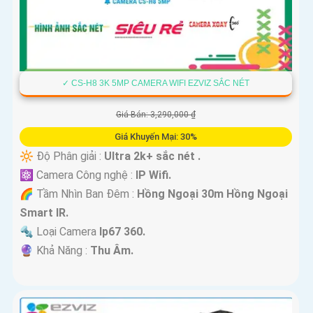
✓ CS-H8 3K 5MP CAMERA WIFI EZVIZ SẮC NÉT
Giá Bán: 3,290,000 ₫
Giá Khuyến Mại: 30%
🔆 Độ Phân giải :
Ultra 2k+ sắc nét .
⚛️ Camera Công nghệ :
IP Wifi.
🌈 Tầm Nhìn Ban Đêm :
Hồng Ngoại 30m Hồng Ngoại
Smart IR.
🔩 Loại Camera
Ip67 360.
️🔮 Khả Năng :
Thu Âm.