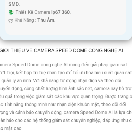
SMD.
🐉️ Thiết Kế Camera
Ip67 360.
️ლ Khả Năng :
Thu Âm.
GIỚI THIỆU VỀ CAMERA SPEED DOME CÔNG NGHỆ AI
amera Speed Dome công nghệ AI mang đến giải pháp giám sát
ợt trội, kết hợp trí tuệ nhân tạo để tối ưu hóa hiệu suất quan sát
 quản lý an ninh. Với khả năng tự động nhận diện và theo dõi
uyển động, cùng chất lượng hình ảnh sắc nét, camera này hỗ trợ
ệu quả trong việc giám sát các khu vực quan trọng. Được trang b
c tính năng thông minh như nhận diện khuôn mặt, theo dõi đối
ượng và cảnh báo chuyển động, camera Speed Dome AI là lựa ch
àn hảo cho các hệ thống giám sát chuyên nghiệp, đáp ứng nhu 
ảo mật cao.