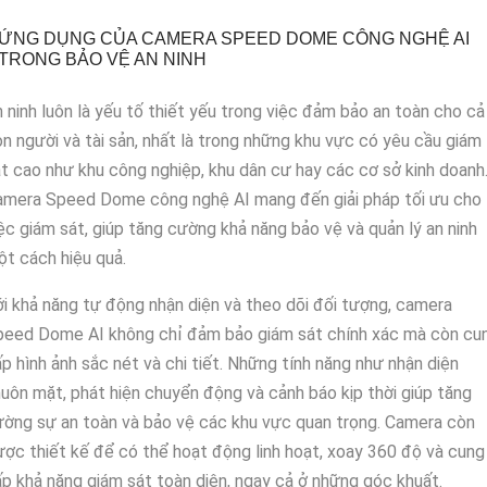
ỨNG DỤNG CỦA CAMERA SPEED DOME CÔNG NGHỆ AI
TRONG BẢO VỆ AN NINH
 ninh luôn là yếu tố thiết yếu trong việc đảm bảo an toàn cho cả
n người và tài sản, nhất là trong những khu vực có yêu cầu giám
t cao như khu công nghiệp, khu dân cư hay các cơ sở kinh doanh
amera Speed Dome công nghệ AI mang đến giải pháp tối ưu cho
ệc giám sát, giúp tăng cường khả năng bảo vệ và quản lý an ninh
t cách hiệu quả.
i khả năng tự động nhận diện và theo dõi đối tượng, camera
peed Dome AI không chỉ đảm bảo giám sát chính xác mà còn cu
p hình ảnh sắc nét và chi tiết. Những tính năng như nhận diện
uôn mặt, phát hiện chuyển động và cảnh báo kịp thời giúp tăng
ờng sự an toàn và bảo vệ các khu vực quan trọng. Camera còn
ợc thiết kế để có thể hoạt động linh hoạt, xoay 360 độ và cung
p khả năng giám sát toàn diện, ngay cả ở những góc khuất.