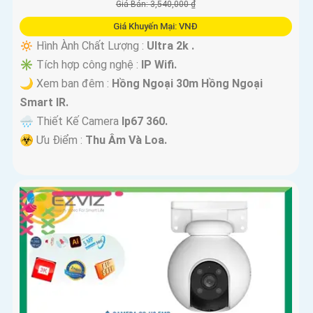
Giá Bán: 3,540,000 ₫
Giá Khuyến Mại: VNĐ
🔅 Hình Ành Chất Lượng :
Ultra 2k .
✳️ Tích hợp công nghệ :
IP Wifi.
🌙 Xem ban đêm :
Hồng Ngoại 30m Hồng Ngoại
Smart IR.
🌧️ Thiết Kế Camera
Ip67 360.
️☣️ Ưu Điểm :
Thu Âm Và Loa.