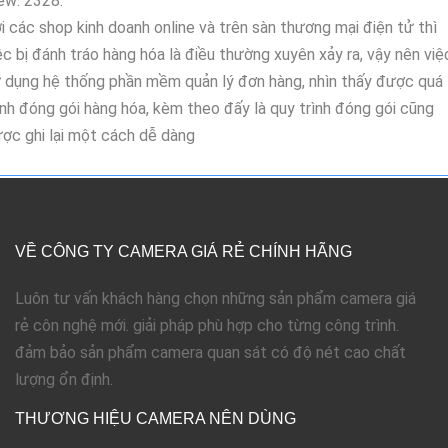
ew: 2328.
i các shop kinh doanh online và trên sàn thương mại điện tử thì
ệc bị đánh tráo hàng hóa là điều thường xuyên xảy ra, vậy nên việ
 dụng hệ thống phần mềm quản lý đơn hàng, nhìn thấy được quá
ình đóng gói hàng hóa, kèm theo đấy là quy trình đóng gói cũng
ợc ghi lại một cách dễ dàng
VỀ CÔNG TY CAMERA GIÁ RẺ CHÍNH HÃNG
Luôn tư vấn khách hàng chọn những sản phẩm camera giá
rẻ côn nghệ mới. giải pháp phù hợp cho từng công trình.
đảm bảo sản phẩm camera quan sát có độ nét cao chất
lượng ổn định.
THƯƠNG HIỆU CAMERA NÊN DÙNG