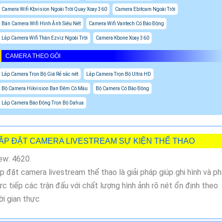
Camera Wifi Kbvision Ngoài Trời Quay Xoay 360
Camera Ebitcam Ngoài Trời
Bán Camera Wifi Hình Ảnh Siêu Nét
Camera Wifi Vantech Có Báo Động
Lắp Camera Wifi Thân Ezviz Ngoài Trời
Camera Kbone Xoay 360
CAMERA THEO GÓI
Lắp Camera Trọn Bộ Giá Rẻ sắc nét
Lắp Camera Trọn Bộ Ultra HD
Bộ Camera Hikvision Ban Đêm Có Màu
Bộ Camera Có Báo Đông
Lắp Camera Báo Động Trọn Bộ Dahua
ẮP ĐẶT CAMERA LIVESTREAM SỰ KIỆN THỂ THAO
ew: 4620.
p đặt camera livestream thể thao là giải pháp giúp ghi hình và p
ực tiếp các trận đấu với chất lượng hình ảnh rõ nét ổn định theo
ời gian thực