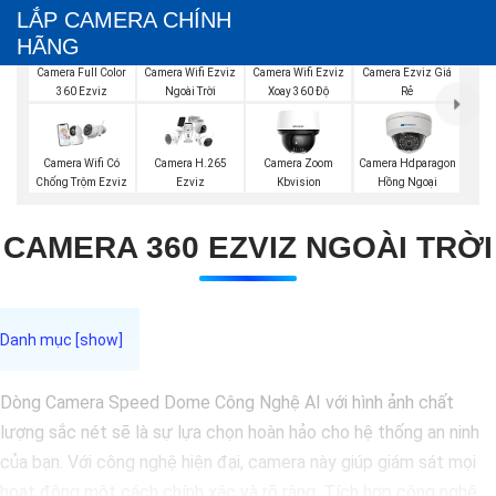
LẮP CAMERA CHÍNH
HÃNG
Camera Wifi Ezviz
Camera Wifi Ezviz
Camera Ezviz Giá
Camera Full Color
Ngoài Trời
Xoay 360 Độ
Rẻ
360 Ezviz
Camera Wifi Có
Camera H.265
Camera Zoom
Camera Hdparagon
Chống Trộm Ezviz
Ezviz
Kbvision
Hồng Ngoại
CAMERA 360 EZVIZ NGOÀI TRỜI
Dòng Camera Speed Dome Công Nghệ AI với hình ảnh chất
lượng sắc nét sẽ là sự lựa chọn hoàn hảo cho hệ thống an ninh
của bạn. Với công nghệ hiện đại, camera này giúp giám sát mọi
hoạt động một cách chính xác và rõ ràng. Tích hợp công nghệ