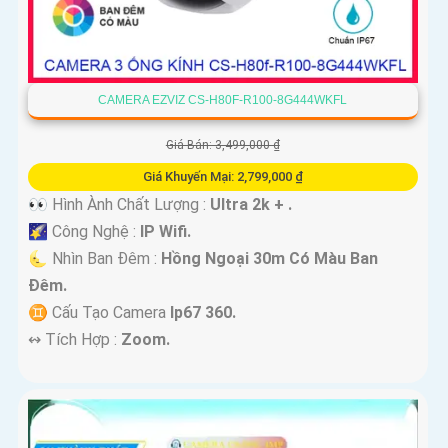
CAMERA EZVIZ CS-H80F-R100-8G444WKFL
Giá Bán: 3,499,000 ₫
Giá Khuyến Mại: 2,799,000 ₫
👀 Hình Ành Chất Lượng :
Ultra 2k + .
🌠 Công Nghệ :
IP Wifi.
🌜 Nhìn Ban Đêm :
Hồng Ngoại 30m Có Màu Ban
Ðêm.
♊ Cấu Tạo Camera
Ip67 360.
️↭ Tích Hợp :
Zoom.