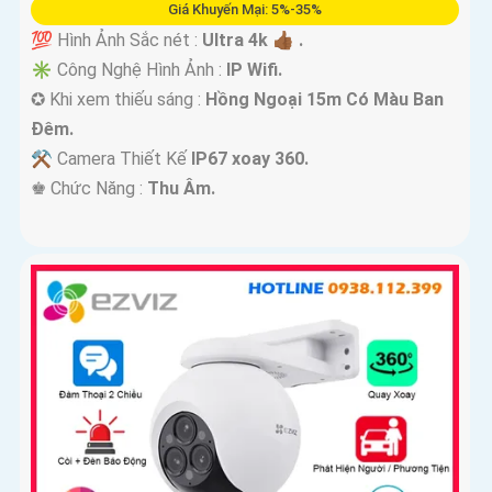
Giá Khuyến Mại: 5%-35%
💯 Hình Ảnh Sắc nét :
Ultra 4k 👍🏾 .
✳️ Công Nghệ Hình Ảnh :
IP Wifi.
✪ Khi xem thiếu sáng :
Hồng Ngoại 15m Có Màu Ban
Ðêm.
⚒ Camera Thiết Kế
IP67 xoay 360.
️♚ Chức Năng :
Thu Âm.