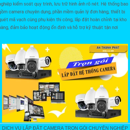
nghiệp kiểm soát quy trình, lưu trữ hình ảnh rõ nét. Hệ thống bao
gồm camera chuyên dụng, phần mềm quản lý đơn hàng, thiết bị
quét mã vạch cùng phụ kiện thi công, lắp đặt hoàn chỉnh tại kho
hàng, đảm bảo hoạt động ổn định và hỗ trợ kỹ thuật tận nơi
DỊCH VỤ LẮP ĐẶT CAMERA TRỌN GÓI CHUYÊN NGHIỆP