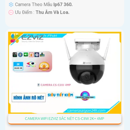
❄ Camera Theo Mẫu
Ip67 360.
️💮 Ưu Điểm :
Thu Âm Và Loa.
CAMERA WIFI EZVIZ SẮC NÉT CS-C8W 2K+ 4MP