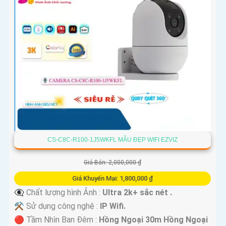
CS-C8C-R100-1J5WKFL MẪU ĐẸP WIFI EZVIZ
Giá Bán: 2,000,000 ₫
Giá Khuyến Mại: 1,800,000 ₫
👁️‍🗨 Chất lượng hình Ảnh :
Ultra 2k+ sắc nét .
⚒ Sử dụng công nghệ :
IP Wifi.
🔴 Tầm Nhìn Ban Đêm :
Hồng Ngoại 30m Hồng Ngoại