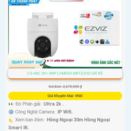
CS-H8C 2K+ 4MP CAMERA WIFI EZVIZ GIÁ RẺ
Giá Bán: 2,670,000 ₫
Giá Khuyến Mại: VNĐ
👀 Độ Phân giải :
Ultra 2k .
⚙ Công Nghệ Camera :
IP Wifi.
🌜 Xem ban đêm :
Hồng Ngoại 30m Hồng Ngoại
Smart IR.