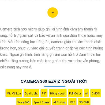
AI, camera này có khả năng nhận diện và phân biệt đối tượng,
giúp tăng cường hiệu quả giám sát và bảo vệ.
Hãy chọn Camera Speed Dome Công Nghệ AI để
nâng cao an
toàn
an toàn cho gia đình, doanh nghiệp của bạn và hãy đầu tư
Camera tích hợp micro giúp ghi lại hình ảnh kèm âm thanh rõ
vào một giải pháp an ninh đáng tin cậy.
ràng, hỗ trợ giám sát và bảo vệ an ninh qua điện thoại hoặc máy
tính. Với tính năng lọc tiếng ồn, camera giúp thu âm thanh chất
lượng hơn, phục vụ việc giải quyết tranh chấp và các tình huống
khác. Ngoài ghi hình, tính năng ghi âm còn hỗ trợ đàm thoại hai
chiều, tăng cường bảo mật trong các khu vực như văn phòng,
cửa hàng hay nhà ở.
CAMERA 360 EZVIZ NGOÀI TRỜI
Mic Và Loa
Dual Light
78°
Hồng Ngoại
Full Color
AI
CMOS
'
Xoay 360
Speed Dome
AI Coding
IP66
3D DNR