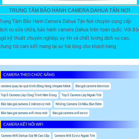
TRUNG TÂM BẢO HÀNH CAMERA DAHUA TẬN NƠI
Trung Tâm Bảo Hành Camera Dahua Tận Nơi chuyên cung cấp
dịch vụ sửa chữa, bảo hành camera Dahua trên toàn quốc. Với đội
ngũ kỹ thuật chuyên nghiệp, uy tín và chất lượng dịch vụ cao,
chúng tôi cam kết mang lại sự hài lòng cho khách hàng
CAMERA THEO CHỨC NĂNG
camera quay lại quá trình đóng hàng shopee tiktok
Báo giá camera kbvision
Top 5 Camera Lắp Công Trình Nên Dùng
Top 5 Camera Lắp Ngoài Trời
Bản báo giá camera 2 mắt ezviz mới
Những Camera Có Màu Ban Đêm
Bản báo giá camera wifi imou mới
Báo giá camera wifi ezviz
CAMERA KẾT NỐI WIFI
Camera Wifi Dahua Giá Rẻ Cao Cấp
Camera Wifi Ezviz Ngoài Trời