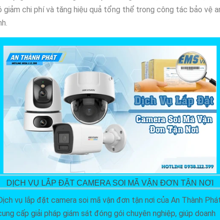
 giảm chi phí và tăng hiệu quả tổng thể trong công tác bảo vệ a
nh.
DỊCH VỤ LẮP ĐẶT CAMERA SOI MÃ VẬN ĐƠN TẬN NƠI
Dịch vụ lắp đặt camera soi mã vận đơn tận nơi của An Thành Phá
cung cấp giải pháp giám sát đóng gói chuyên nghiệp, giúp doanh