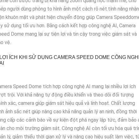
ome còn được trang bị khả năng zoom quang học mạnh mẽ, cho
ép người dùng phóng to hình ảnh một cách rõ nét.tính năng nhận
iện khuôn mặt và phát hiện chuyển động giúp Camera Speeddom
y sử dụng tối ưu hơn. Bằng cách kết hợp công nghệ AI, Camera
eed Dome mang lại sự tiện lợi và tin cậy trong việc giám sát và
o vệ.
LỢI ÍCH KHI SỬ DỤNG CAMERA SPEED DOME CÔNG NGH
AI
mera Speed Dome tích hợp công nghệ AI mang lại nhiều lợi ích
ợt trội. Với khả năng tự động điều khiển và theo dõi đối tượng
ính xác, camera giúp giám sát hiệu quả và linh hoạt. Chất lượng
nh ảnh sắc nét giúp nâng cao khả năng quản lý an ninh, đồng thời
ng cấp các cảnh báo về sự kiện đột phá ngay lập tức, đảm bảo 
àn cho môi trường giám sát. Công nghệ AI còn tối ưu hóa quá trì
ản lý, giảm thiểu thời gian xử lý và nâng cao hiệu suất làm việc, t