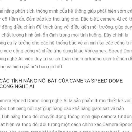
ả năng phân tích thông minh của hệ thống giúp phát hiện sớm c
 cố tiềm ẩn, đảm bảo kịp thời ứng phó. Đặc biệt, camera AI có t
 động điều chỉnh để thích ứng với điều kiện môi trường, giúp duy
ì chất lượng hình ảnh ổn định trong mọi tình huống. Đây chính là
ng cụ lý tưởng cho các hệ thống bảo vệ an ninh tại các công trìn
hu vực công cộng và nhiều ứng dụng khác.Với camera Speed Do
ng nghệ AI, việc duy trì sự an toàn cho mọi không gian trở nên d
ng và hiệu quả hơn bao giờ hết.
CÁC TÍNH NĂNG NỔI BẬT CỦA CAMERA SPEED DOME
CÔNG NGHỆ AI
amera Speed Dome công nghệ AI là sản phẩm được thiết kế với
iều tính năng nổi bật giúp nâng cao khả năng giám sát và bảo
.tính năng theo dõi chuyển động thông minh giúp camera tự độ
át hiện và theo dõi đối tượng một cách chính xác.Camera Spee