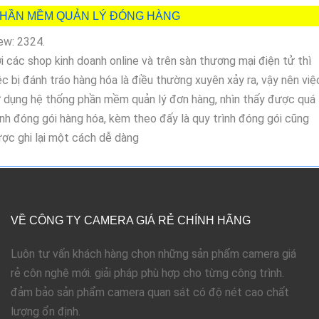
HẦN MỀM QUẢN LÝ ĐÓNG HÀNG
ew: 2324.
i các shop kinh doanh online và trên sàn thương mại điện tử thì
ệc bị đánh tráo hàng hóa là điều thường xuyên xảy ra, vậy nên việ
 dụng hệ thống phần mềm quản lý đơn hàng, nhìn thấy được quá
ình đóng gói hàng hóa, kèm theo đấy là quy trình đóng gói cũng
ợc ghi lại một cách dễ dàng
VỀ CÔNG TY CAMERA GIÁ RẺ CHÍNH HÃNG
Luôn tư vấn khách hàng chọn những sản phẩm camera giá
rẻ côn nghệ mới. giải pháp phù hợp cho từng công trình.
đảm bảo sản phẩm camera quan sát có độ nét cao chất
lượng ổn định.