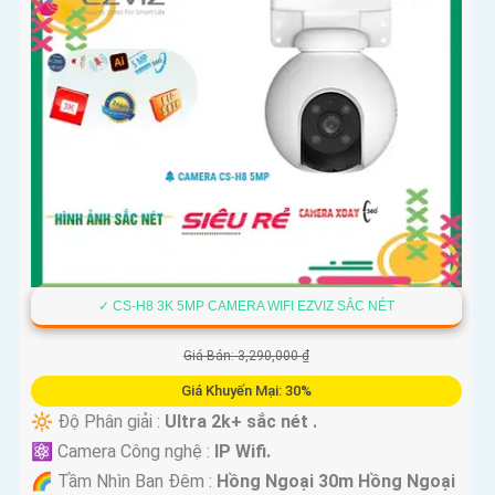
✓ CS-H8 3K 5MP CAMERA WIFI EZVIZ SẮC NÉT
Giá Bán: 3,290,000 ₫
Giá Khuyến Mại: 30%
🔆 Độ Phân giải :
Ultra 2k+ sắc nét .
⚛️ Camera Công nghệ :
IP Wifi.
🌈 Tầm Nhìn Ban Đêm :
Hồng Ngoại 30m Hồng Ngoại