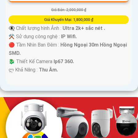
Giá Bán: 2,000,000 ₫
Giá Khuyến Mại: 1,800,000 ₫
👁️‍🗨 Chất lượng hình Ảnh :
Ultra 2k+ sắc nét .
⚒ Sử dụng công nghệ :
IP Wifi.
🔴 Tầm Nhìn Ban Đêm :
Hồng Ngoại 30m Hồng Ngoại
SMD.
🐉️ Thiết Kế Camera
Ip67 360.
️ლ Khả Năng :
Thu Âm.