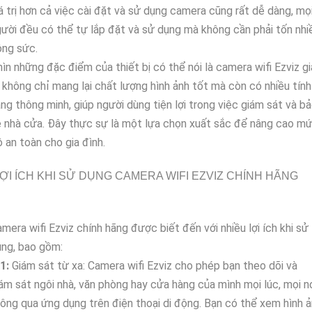
á trị hơn cả việc cài đặt và sử dụng camera cũng rất dễ dàng, mọ
ười đều có thể tự lắp đặt và sử dụng mà không cần phải tốn nhi
ông sức.
ìn những đặc điểm của thiết bị có thể nói là camera wifi Ezviz gi
 không chỉ mang lại chất lượng hình ảnh tốt mà còn có nhiều tính
ng thông minh, giúp người dùng tiện lợi trong việc giám sát và b
 nhà cửa. Đây thực sự là một lựa chọn xuất sắc để nâng cao m
 an toàn cho gia đình.
ỢI ÍCH KHI SỬ DỤNG CAMERA WIFI EZVIZ CHÍNH HÃNG
mera wifi Ezviz chính hãng được biết đến với nhiều lợi ích khi sử
ng, bao gồm:
1:
Giám sát từ xa: Camera wifi Ezviz cho phép bạn theo dõi và
ám sát ngôi nhà, văn phòng hay cửa hàng của mình mọi lúc, mọi n
ông qua ứng dụng trên điện thoại di động. Bạn có thể xem hình 