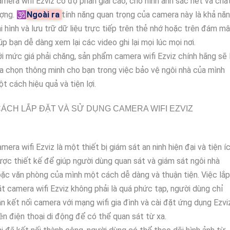
mera wifi Ezviz có độ phân giải cao, cho hình ảnh sắc nét và chấ
ợng. 🕉️
Ngoài ra
tính năng quan trọng của camera này là khả nă
i hình và lưu trữ dữ liệu trực tiếp trên thẻ nhớ hoặc trên đám mâ
úp bạn dễ dàng xem lại các video ghi lại mọi lúc mọi nơi.
i mức giá phải chăng, sản phẩm camera wifi Ezviz chính hãng sẽ 
a chọn thông minh cho bạn trong việc bảo vệ ngôi nhà của mình
t cách hiệu quả và tiện lợi.
ÁCH LẮP ĐẶT VÀ SỬ DỤNG CAMERA WIFI EZVIZ
mera wifi Ezviz là một thiết bị giám sát an ninh hiện đại và tiện íc
ợc thiết kế để giúp người dùng quan sát và giám sát ngôi nhà
ặc văn phòng của mình một cách dễ dàng và thuận tiện. Việc lắp
t camera wifi Ezviz không phải là quá phức tạp, người dùng chỉ
n kết nối camera với mạng wifi gia đình và cài đặt ứng dụng Ezvi
ên điện thoại di động để có thể quan sát từ xa.