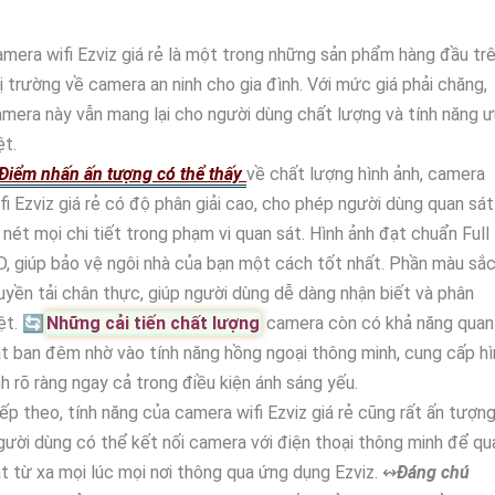
mera wifi Ezviz giá rẻ là một trong những sản phẩm hàng đầu tr
ị trường về camera an ninh cho gia đình. Với mức giá phải chăng,
mera này vẫn mang lại cho người dùng chất lượng và tính năng ư
ệt.
Điểm nhấn ấn tượng có thể thấy
về chất lượng hình ảnh, camera
fi Ezviz giá rẻ có độ phân giải cao, cho phép người dùng quan sát
 nét mọi chi tiết trong phạm vi quan sát. Hình ảnh đạt chuẩn Full
, giúp bảo vệ ngôi nhà của bạn một cách tốt nhất. Phần màu sắ
uyền tải chân thực, giúp người dùng dễ dàng nhận biết và phân
ệt. 🔄
Những cải tiến chất lượng
camera còn có khả năng quan
t ban đêm nhờ vào tính năng hồng ngoại thông minh, cung cấp hì
h rõ ràng ngay cả trong điều kiện ánh sáng yếu.
ếp theo, tính năng của camera wifi Ezviz giá rẻ cũng rất ấn tượng
ười dùng có thể kết nối camera với điện thoại thông minh để qu
t từ xa mọi lúc mọi nơi thông qua ứng dụng Ezviz. ↭
Đáng chú