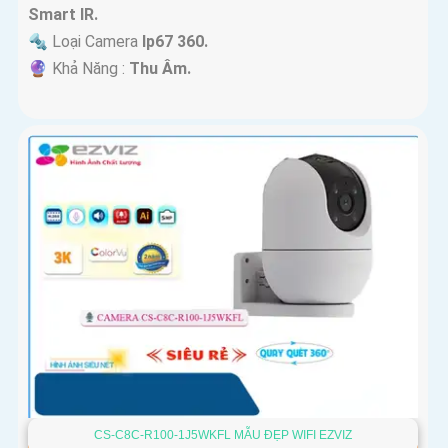
Smart IR.
🔩 Loại Camera
Ip67 360.
️🔮 Khả Năng :
Thu Âm.
CS-C8C-R100-1J5WKFL MẪU ĐẸP WIFI EZVIZ