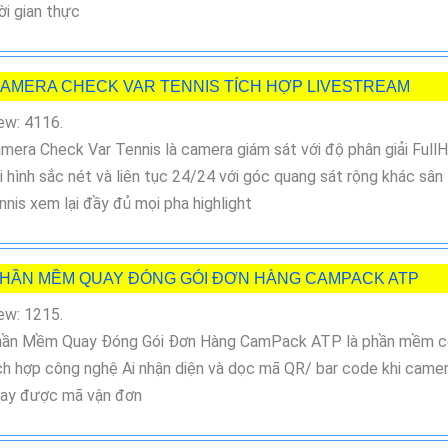
ời gian thực
AMERA CHECK VAR TENNIS TÍCH HỢP LIVESTREAM
ew: 4116.
mera Check Var Tennis là camera giám sát với độ phân giải Full
i hình sắc nét và liên tục 24/24 với góc quang sát rộng khác sân
nnis xem lại đầy đủ mọi pha highlight
HẦN MỀM QUAY ĐÓNG GÓI ĐƠN HÀNG CAMPACK ATP
ew: 1215.
ần Mềm Quay Đóng Gói Đơn Hàng CamPack ATP là phần mềm c
ch hợp công nghệ Ai nhận diện và dọc mã QR/ bar code khi came
ay được mã vận đơn