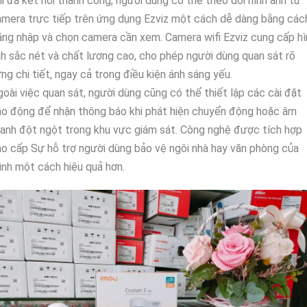
i đã kết nối thành công, người dùng có thể theo dõi hình ảnh từ
mera trực tiếp trên ứng dụng Ezviz một cách dễ dàng bằng các
ng nhập và chọn camera cần xem. Camera wifi Ezviz cung cấp hì
h sắc nét và chất lượng cao, cho phép người dùng quan sát rõ
ng chi tiết, ngay cả trong điều kiện ánh sáng yếu.
oài việc quan sát, người dùng cũng có thể thiết lập các cài đặt
o động để nhận thông báo khi phát hiện chuyển động hoặc âm
anh đột ngột trong khu vực giám sát. Công nghệ được tích hợp
o cấp Sự hỗ trợ người dùng bảo vệ ngôi nhà hay văn phòng của
nh một cách hiệu quả hơn.