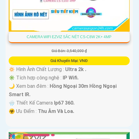
CAMERA WIFI EZVIZ SẮC NÉT CS-C8W 2K+ 4MP
Giá Bán: 3,540,000 ₫
Giá Khuyến Mại: VNĐ
🔅 Hình Ành Chất Lượng :
Ultra 2k .
✳️ Tích hợp công nghệ :
IP Wifi.
🌙 Xem ban đêm :
Hồng Ngoại 30m Hồng Ngoại
Smart IR.
🌧️ Thiết Kế Camera
Ip67 360.
️☣️ Ưu Điểm :
Thu Âm Và Loa.