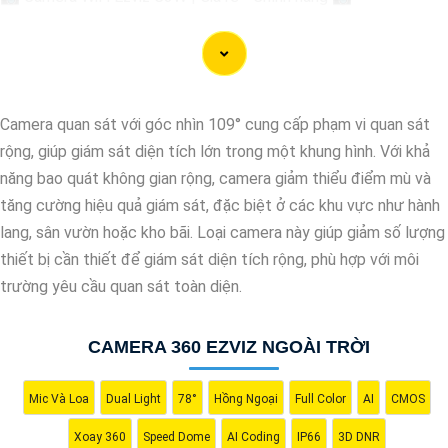
🔹 Thiết kế hiện đại, chống nước IP66 giúp sử dụng ở mọi điều
kiện thời tiết.🔹 Độ phân giải Full HD 1080p, hình ảnh sắc nét,
chất lượng cao.🔹 Kết nối không dây qua WiFi, dễ dàng cài đặt
và sử dụng.🔹 Hỗ trợ thẻ nhớ lên đến 256GB, ghi lại và lưu trữ
Camera quan sát với góc nhìn 109° cung cấp phạm vi quan sát
thông tin dễ dàng.🔹 Tính năng cảnh báo chuyển động thông
rộng, giúp giám sát diện tích lớn trong một khung hình. Với khả
minh, giữ an ninh tốt hơn cho ngôi nhà của bạn.
năng bao quát không gian rộng, camera giảm thiểu điểm mù và
tăng cường hiệu quả giám sát, đặc biệt ở các khu vực như hành
lang, sân vườn hoặc kho bãi. Loại camera này giúp giảm số lượng
Hy vọng mẫu tư giới thiệu trên sẽ giúp bạn trong việc quảng bá
thiết bị cần thiết để giám sát diện tích rộng, phù hợp với môi
sản phẩm Camera Wifi Ezviz. Nếu có bất kỳ ý kiến hoặc cần sự
trường yêu cầu quan sát toàn diện.
chỉnh sửa nào, bạn đừng ngần ngại để lại lời nhắn. Chúc bạn
thành công!
CAMERA 360 EZVIZ NGOÀI TRỜI
Mic Và Loa
Dual Light
78°
Hồng Ngoại
Full Color
AI
CMOS
Xoay 360
Speed Dome
AI Coding
IP66
3D DNR