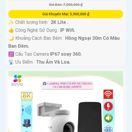
Giá Bán: 7,000,000 ₫
Giá Khuyến Mại: 5,900,000 ₫
✨ Chất lượng hình :
2K Lite .
👍 Công Nghệ Sử Dụng :
IP Wifi.
🌙 Khoảng Cách Ban Đêm :
Hồng Ngoại 30m Có Màu
Ban Ðêm.
🕉️ Cấu Tạo Camera
IP67 xoay 360.
️📡 Ưu Điểm :
Thu Âm Và Loa.