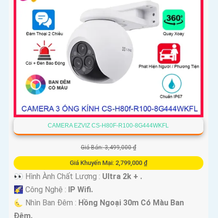
CAMERA EZVIZ CS-H80F-R100-8G444WKFL
Giá Bán: 3,499,000 ₫
Giá Khuyến Mại: 2,799,000 ₫
👀 Hình Ành Chất Lượng :
Ultra 2k + .
🌠 Công Nghệ :
IP Wifi.
🌜 Nhìn Ban Đêm :
Hồng Ngoại 30m Có Màu Ban
Ðêm.