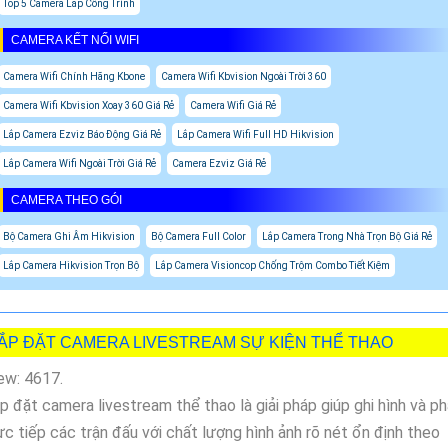
Top 5 Camera Lắp Công Trình
CAMERA KẾT NỐI WIFI
Camera Wifi Chính Hãng Kbone
Camera Wifi Kbvision Ngoài Trời 360
Camera Wifi Kbvision Xoay 360 Giá Rẻ
Camera Wifi Giá Rẻ
Lắp Camera Ezviz Báo Động Giá Rẻ
Lắp Camera Wifi Full HD Hikvision
Lắp Camera Wifi Ngoài Trời Giá Rẻ
Camera Ezviz Giá Rẻ
CAMERA THEO GÓI
Bộ Camera Ghi Âm Hikvision
Bộ Camera Full Color
Lắp Camera Trong Nhà Trọn Bộ Giá Rẻ
Lắp Camera Hikvision Trọn Bộ
Lắp Camera Visioncop Chống Trộm Combo Tiết Kiệm
ẮP ĐẶT CAMERA LIVESTREAM SỰ KIỆN THỂ THAO
ew: 4617.
p đặt camera livestream thể thao là giải pháp giúp ghi hình và p
ực tiếp các trận đấu với chất lượng hình ảnh rõ nét ổn định theo