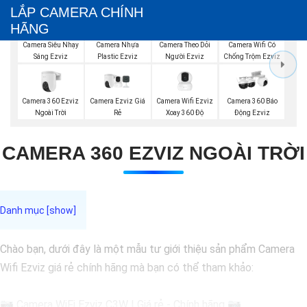
LẮP CAMERA CHÍNH
HÃNG
Camera Siêu Nhạy
Camera Nhựa
Camera Theo Dỏi
Camera Wifi Có
Sáng Ezviz
Plastic Ezviz
Người Ezviz
Chống Trộm Ezviz
Camera 360 Ezviz
Camera Ezviz Giá
Camera Wifi Ezviz
Camera 360 Báo
Ngoài Trời
Rẻ
Xoay 360 Độ
Động Ezviz
CAMERA 360 EZVIZ NGOÀI TRỜI
Chào bạn, dưới đây là một mẫu tư giới thiệu sản phẩm Camera
Wifi Ezviz giá rẻ chính hãng mà bạn có thể tham khảo:
📷 Camera WiFi Ezviz C3W | Giá rẻ - Chính hãng 📷