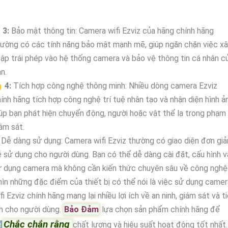
↱
3:
Bảo mật thông tin: Camera wifi Ezviz của hãng chính hãng
ường có các tính năng bảo mật mạnh mẽ, giúp ngăn chặn việc x
ập trái phép vào hệ thống camera và bảo vệ thông tin cá nhân c
n.

4:
Tích hợp công nghệ thông minh: Nhiều dòng camera Ezviz
ính hãng tích hợp công nghệ trí tuệ nhân tạo và nhận diện hình ả
úp bạn phát hiện chuyển động, người hoặc vật thể lạ trong phạm 
ám sát.
Dễ dàng sử dụng: Camera wifi Ezviz thường có giao diện đơn giả
 sử dụng cho người dùng. Bạn có thể dễ dàng cài đặt, cấu hình v
 dụng camera mà không cần kiến thức chuyên sâu về công nghệ
ìn những đặc điểm của thiết bị có thể nói là việc sử dụng camer
fi Ezviz chính hãng mang lại nhiều lợi ích về an ninh, giám sát và t
h cho người dùng.
Bảo Đảm
lựa chọn sản phẩm chính hãng để
Chắc chắn rằng

chất lượng và hiệu suất hoạt động tốt nhất.