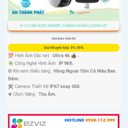
✲ CS-CB8-R200-1M8WFL CAMERA NĂNG LƯƠNG MT
Giá Bán: liên hệ
Giá Khuyến Mại: 5%-35%
💯 Hình Ảnh Sắc nét :
Ultra 4k 👍🏾 .
✳️ Công Nghệ Hình Ảnh :
IP Wifi.
✪ Khi xem thiếu sáng :
Hồng Ngoại 15m Có Màu Ban
Ðêm.
⚒ Camera Thiết Kế
IP67 xoay 360.
️♚ Chức Năng :
Thu Âm.