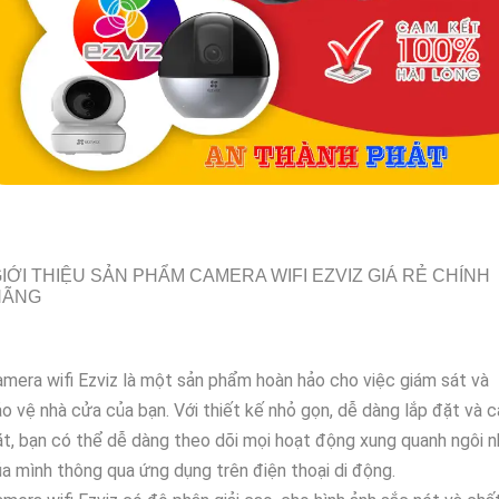
IỚI THIỆU SẢN PHẨM CAMERA WIFI EZVIZ GIÁ RẺ CHÍNH
HÃNG
mera wifi Ezviz là một sản phẩm hoàn hảo cho việc giám sát và
o vệ nhà cửa của bạn. Với thiết kế nhỏ gọn, dễ dàng lắp đặt và c
t, bạn có thể dễ dàng theo dõi mọi hoạt động xung quanh ngôi n
a mình thông qua ứng dụng trên điện thoại di động.