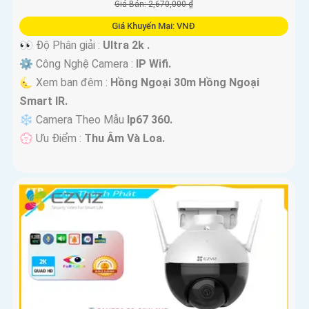
Giá Bán: 2,670,000 ₫
Giá Khuyến Mại: VNĐ
👀 Độ Phân giải :
Ultra 2k .
⚙ Công Nghệ Camera :
IP Wifi.
🌜 Xem ban đêm :
Hồng Ngoại 30m Hồng Ngoại
Smart IR.
❄ Camera Theo Mẫu
Ip67 360.
️💮 Ưu Điểm :
Thu Âm Và Loa.