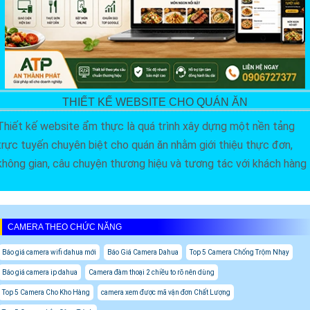
THIẾT KẾ WEBSITE CHO QUÁN ĂN
Thiết kế website ẩm thực là quá trình xây dựng một nền tảng
trực tuyến chuyên biệt cho quán ăn nhằm giới thiệu thực đơn,
không gian, câu chuyện thương hiệu và tương tác với khách hàng
CAMERA THEO CHỨC NĂNG
Báo giá camera wifi dahua mới
Báo Giá Camera Dahua
Top 5 Camera Chống Trộm Nhạy
Báo giá camera ip dahua
Camera đàm thoại 2 chiều to rõ nên dùng
Top 5 Camera Cho Kho Hàng
camera xem được mã vận đơn Chất Lượng