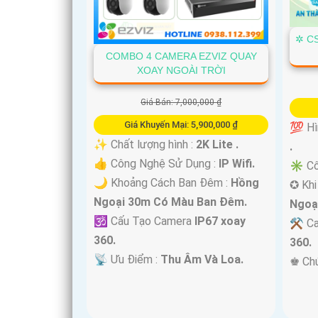
✲ C
COMBO 4 CAMERA EZVIZ QUAY
XOAY NGOÀI TRỜI
Giá Bán: 7,000,000 ₫
'
Giá Khuyến Mại: 5,900,000 ₫
💯 Hì
✨ Chất lượng hình :
2K Lite .
.
👍 Công Nghệ Sử Dụng :
IP Wifi.
✳️ Cô
🌙 Khoảng Cách Ban Đêm :
Hồng
✪ Khi
Ngoại 30m Có Màu Ban Ðêm.
Ngoạ
🕉️ Cấu Tạo Camera
IP67 xoay
⚒ Ca
360.
360.
️📡 Ưu Điểm :
Thu Âm Và Loa.
️♚ Ch