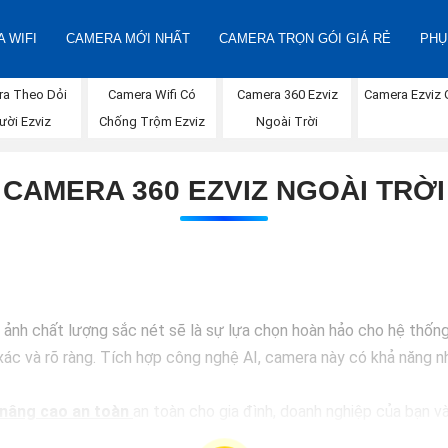
 WIFI
CAMERA MỚI NHẤT
CAMERA TRỌN GÓI GIÁ RẺ
PHỤ
Camera 360 Ezviz
Camera Ezviz 
ra Theo Dỏi
Camera Wifi Có
Ngoài Trời
ười Ezviz
Chống Trộm Ezviz
CAMERA 360 EZVIZ NGOÀI TRỜI
h chất lượng sắc nét sẽ là sự lựa chọn hoàn hảo cho hệ thống a
ác và rõ ràng. Tích hợp công nghệ AI, camera này có khả năng nh
nâng cao an toàn
an toàn cho gia đình, doanh nghiệp của bạn và