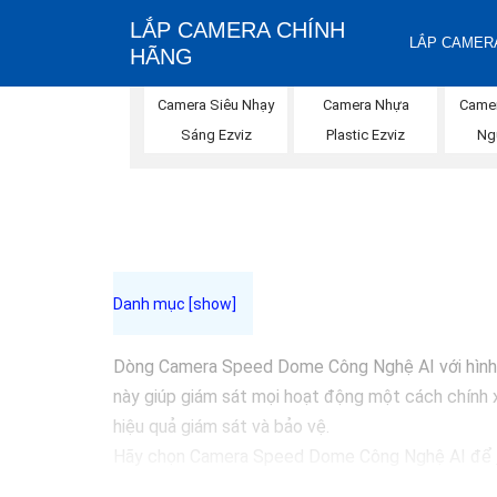
LẮP CAMERA CHÍNH
LẮP CAMERA
HÃNG
Camera Siêu Nhạy
Camera Nhựa
Came
Sáng Ezviz
Plastic Ezviz
Ng
Dòng Camera Speed Dome Công Nghệ AI với hình ản
này giúp giám sát mọi hoạt động một cách chính x
hiệu quả giám sát và bảo vệ.
Hãy chọn Camera Speed Dome Công Nghệ AI để
cậy.