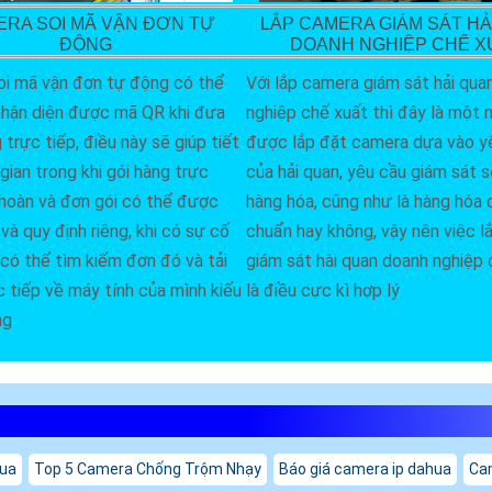
LẮP CAMERA GIÁM SÁT HẢ
RA SOI MÃ VẬN ĐƠN TỰ
DOANH NGHIỆP CHẾ X
ĐỘNG
Với lắp camera giám sát hải qua
i mã vận đơn tự động có thể
nghiệp chế xuất thì đây là một n
hận diện được mã QR khi đưa
được lắp đặt camera dựa vào y
trực tiếp, điều này sẽ giúp tiết
của hải quan, yêu cầu giám sát 
gian trong khi gói hàng trực
hàng hóa, cũng như là hàng hóa
 hoàn và đơn gói có thể được
chuẩn hay không, vậy nên việc 
và quy định riêng, khi có sự cố
giám sát hài quan doanh nghiệp 
có thể tìm kiếm đơn đó và tải
là điều cực kì hợp lý
c tiếp về máy tính của mình kiếu
ng
hua
Top 5 Camera Chống Trộm Nhạy
Báo giá camera ip dahua
Cam