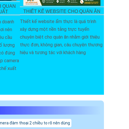
I QUAN
THIẾT KẾ WEBSITE CHO QUÁN ĂN
UẤT
Thiết kế website ẩm thực là quá trình
n doanh
xây dựng một nền tảng trực tuyến
ơi nên
chuyên biệt cho quán ăn nhằm giới thiệu
êu cầu
thực đơn, không gian, câu chuyện thương
số lượng
hiệu và tương tác với khách hàng
 có đúng
lắp camera
chế xuất
era đàm thoại 2 chiều to rõ nên dùng