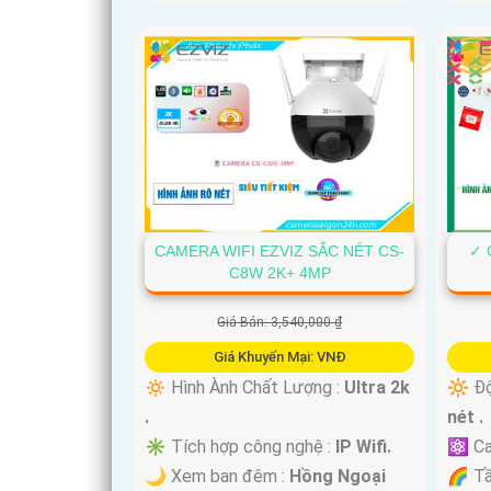
CAMERA WIFI EZVIZ SẮC NÉT CS-
✓ 
C8W 2K+ 4MP
Giá Bán: 3,540,000 ₫
Giá Khuyến Mại: VNĐ
🔅 Hình Ành Chất Lượng :
Ultra 2k
🔆 Độ
.
nét .
✳️ Tích hợp công nghệ :
IP Wifi.
⚛️ Ca
🌙 Xem ban đêm :
Hồng Ngoại
🌈 T