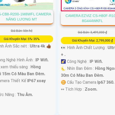
S-CB8-R200-1M8WFL CAMERA
CAMERA EZVIZ CS-H80F-R1
NĂNG LƯƠNG MT
8G444WKFL
Giá Bán: liên hệ
Giá Bán: 3,499,000 ₫
Giá Khuyến Mại: 5%-35%
Giá Khuyến Mại: 2,799,000 ₫
nh Ảnh Sắc nét :
Ultra 4k 👍🏾
👀 Hình Ành Chất Lượng :
Ult
+ .
ng Nghệ Hình Ảnh :
IP Wifi.
🌠 Công Nghệ :
IP Wifi.
 xem thiếu sáng :
Hồng
🌜 Nhìn Ban Đêm :
Hồng Ngo
i 15m Có Màu Ban Ðêm.
30m Có Màu Ban Ðêm.
mera Thiết Kế
IP67 xoay
♊ Cấu Tạo Camera
Ip67 360.
️↭ Tích Hợp :
Zoom.
ức Năng :
Thu Âm.