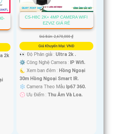
CS-H8C 2K+ 4MP CAMERA WIFI
00-
EZVIZ GIÁ RẺ
Giá Bán: 2,670,000 ₫
Giá Khuyến Mại: VNĐ
👀 Độ Phân giải :
Ultra 2k .
ra 2k
⚙ Công Nghệ Camera :
IP Wifi.
🌜 Xem ban đêm :
Hồng Ngoại
30m Hồng Ngoại Smart IR.
ại
❄ Camera Theo Mẫu
Ip67 360.
️💮 Ưu Điểm :
Thu Âm Và Loa.