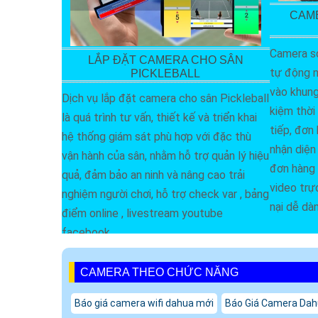
CAME
Camera so
LẮP ĐẶT CAMERA CHO SÂN
tự động n
PICKLEBALL
vào khung 
Dịch vụ lắp đặt camera cho sân Pickleball
kiệm thời 
là quá trình tư vấn, thiết kế và triển khai
tiếp, đơn
hệ thống giám sát phù hợp với đặc thù
nhận diện 
vận hành của sân, nhằm hỗ trợ quản lý hiệu
đơn hàng 
quả, đảm bảo an ninh và nâng cao trải
video trự
nghiệm người chơi, hỗ trợ check var , bảng
nại dễ dà
điểm online , livestream youtube
facebook
CAMERA THEO CHỨC NĂNG
Báo giá camera wifi dahua mới
Báo Giá Camera Da