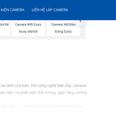
 KIỆN CAMERA
LIÊN HỆ LẮP CAMERA
Giá Rẻ
Camera Wifi Ezviz
Camera 360 Báo
Xoay 360 Độ
Động Ezviz
n ninh của bạn. Với công nghệ hiện đại, camera
ận diện và phân biệt đối tượng, giúp tăng cường
 hãy đầu tư vào một giải pháp an ninh đáng tin