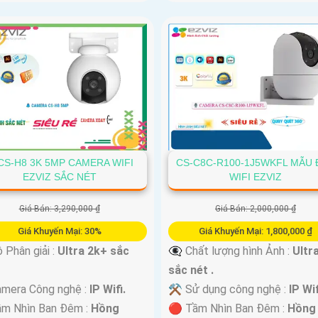
CS-H8 3K 5MP CAMERA WIFI
CS-C8C-R100-1J5WKFL MẪU 
EZVIZ SẮC NÉT
WIFI EZVIZ
Giá Bán: 3,290,000 ₫
Giá Bán: 2,000,000 ₫
Giá Khuyến Mại: 30%
Giá Khuyến Mại: 1,800,000 ₫
 Phân giải :
Ultra 2k+ sắc
👁️‍🗨 Chất lượng hình Ảnh :
Ultr
sắc nét .
mera Công nghệ :
IP Wifi.
⚒ Sử dụng công nghệ :
IP Wif
ầm Nhìn Ban Đêm :
Hồng
🔴 Tầm Nhìn Ban Đêm :
Hồng