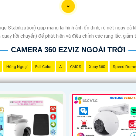
 Stabilization) giúp mang lại hình ảnh ổn định, rõ nét ngay cả 
uay hồi chuyển) để phát hiện và điều chỉnh các rung lắc, giảm 
CAMERA 360 EZVIZ NGOÀI TRỜI
Hồng Ngoại
Full Color
AI
CMOS
Xoay 360
Speed Dome