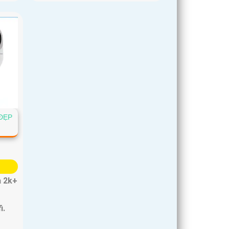
ĐẸP
a 2k+
i.