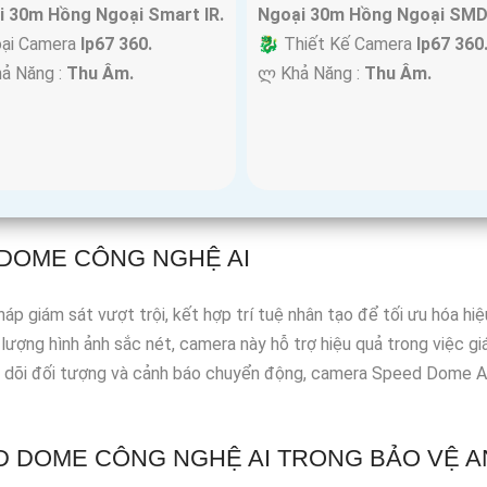
i 30m Hồng Ngoại Smart IR.
Ngoại 30m Hồng Ngoại SMD
oại Camera
Ip67 360.
🐉️ Thiết Kế Camera
Ip67 360
hả Năng :
Thu Âm.
️ლ Khả Năng :
Thu Âm.
 DOME CÔNG NGHỆ AI
iám sát vượt trội, kết hợp trí tuệ nhân tạo để tối ưu hóa hiệu 
lượng hình ảnh sắc nét, camera này hỗ trợ hiệu quả trong việc g
o dõi đối tượng và cảnh báo chuyển động, camera Speed Dome AI
 DOME CÔNG NGHỆ AI TRONG BẢO VỆ A