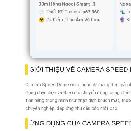
30m Hồng Ngoại Smart IR.
Ngoạ
🌧️ Thiết Kế Camera
Ip67 360.
🔩 L
️☣️ Ưu Điểm :
Thu Âm Và Loa.
️🔮 K
GIỚI THIỆU VỀ CAMERA SPEED
Camera Speed Dome công nghệ AI mang đến giải pháp g
động nhận diện và theo dõi chuyển động, cùng chất 
tính năng thông minh như nhận diện khuôn mặt, the
chuyên nghiệp, đáp ứng nhu cầu bảo mật cao.
ỨNG DỤNG CỦA CAMERA SPEED