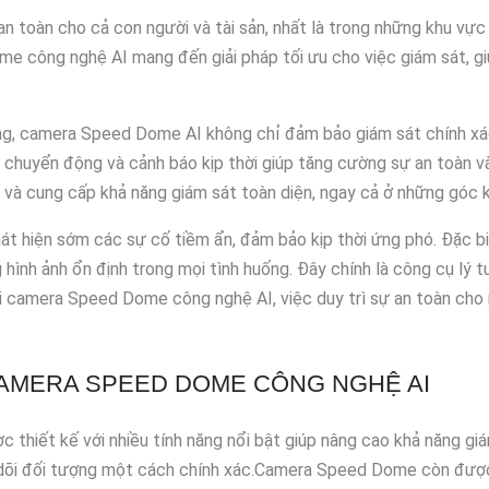
 an toàn cho cả con người và tài sản, nhất là trong những khu vự
e công nghệ AI mang đến giải pháp tối ưu cho việc giám sát, gi
ợng, camera Speed Dome AI không chỉ đảm bảo giám sát chính xác 
n chuyển động và cảnh báo kịp thời giúp tăng cường sự an toàn 
ộ và cung cấp khả năng giám sát toàn diện, ngay cả ở những góc 
át hiện sớm các sự cố tiềm ẩn, đảm bảo kịp thời ứng phó. Đặc b
g hình ảnh ổn định trong mọi tình huống. Đây chính là công cụ lý
i camera Speed Dome công nghệ AI, việc duy trì sự an toàn cho 
CAMERA SPEED DOME CÔNG NGHỆ AI
hiết kế với nhiều tính năng nổi bật giúp nâng cao khả năng giá
 dõi đối tượng một cách chính xác.Camera Speed Dome còn đượ