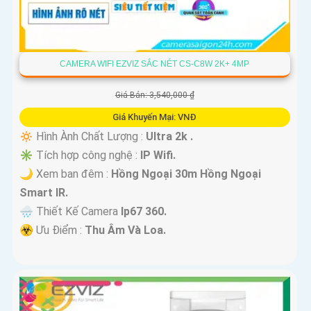
CAMERA WIFI EZVIZ SẮC NÉT CS-C8W 2K+ 4MP
Giá Bán: 3,540,000 ₫
Giá Khuyến Mại: VNĐ
🔅 Hình Ành Chất Lượng :
Ultra 2k .
✳️ Tích hợp công nghệ :
IP Wifi.
🌙 Xem ban đêm :
Hồng Ngoại 30m Hồng Ngoại
Smart IR.
🌧️ Thiết Kế Camera
Ip67 360.
️☣️ Ưu Điểm :
Thu Âm Và Loa.