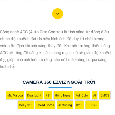
AI, camera này có khả năng nhận diện và phân biệt đối tượng,
giúp tăng cường hiệu quả giám sát và bảo vệ.
Hãy chọn Camera Speed Dome Công Nghệ AI để
nâng cao an
toàn
an toàn cho gia đình, doanh nghiệp của bạn và hãy đầu tư
Công nghệ AGC (Auto Gain Control) là tính năng tự động điều
vào một giải pháp an ninh đáng tin cậy.
chỉnh độ khuếch đại tín hiệu hình ảnh để duy trì chất lượng
video ổn định khi ánh sáng thay đổi. Khi môi trường thiếu sáng,
AGC sẽ tăng độ sáng; khi ánh sáng mạnh, nó sẽ giảm độ khuếch
đại, giúp hình ảnh luôn rõ ràng, sắc nét mà không bị quá sáng
hoặc tối.
CAMERA 360 EZVIZ NGOÀI TRỜI
Mic Và Loa
Dual Light
78°
Hồng Ngoại
Full Color
AI
CMOS
'
Xoay 360
Speed Dome
AI Coding
IP66
3D DNR