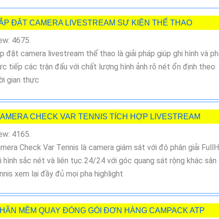
ẮP ĐẶT CAMERA LIVESTREAM SỰ KIỆN THỂ THAO
ew: 4675.
p đặt camera livestream thể thao là giải pháp giúp ghi hình và p
ực tiếp các trận đấu với chất lượng hình ảnh rõ nét ổn định theo
ời gian thực
AMERA CHECK VAR TENNIS TÍCH HỢP LIVESTREAM
ew: 4165.
mera Check Var Tennis là camera giám sát với độ phân giải Full
i hình sắc nét và liên tục 24/24 với góc quang sát rộng khác sân
nnis xem lại đầy đủ mọi pha highlight
HẦN MỀM QUAY ĐÓNG GÓI ĐƠN HÀNG CAMPACK ATP