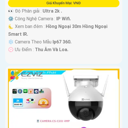
Giá Khuyến Mại: VNĐ
👀 Độ Phân giải :
Ultra 2k .
⚙ Công Nghệ Camera :
IP Wifi.
🌜 Xem ban đêm :
Hồng Ngoại 30m Hồng Ngoại
Smart IR.
❄ Camera Theo Mẫu
Ip67 360.
️💮 Ưu Điểm :
Thu Âm Và Loa.