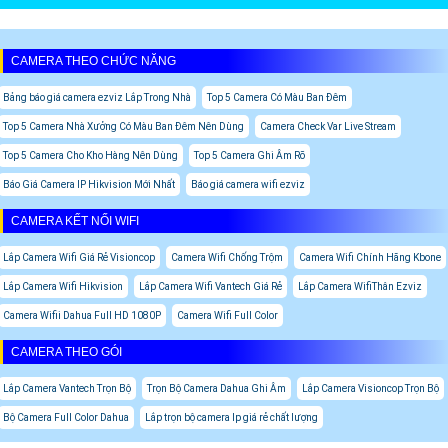
CAMERA THEO CHỨC NĂNG
Bảng báo giá camera ezviz Lắp Trong Nhà
Top 5 Camera Có Màu Ban Đêm
Top 5 Camera Nhà Xưởng Có Màu Ban Đêm Nên Dùng
Camera Check Var Live Stream
Top 5 Camera Cho Kho Hàng Nên Dùng
Top 5 Camera Ghi Âm Rõ
Báo Giá Camera IP Hikvision Mới Nhất
Báo giá camera wifi ezviz
CAMERA KẾT NỐI WIFI
Lắp Camera Wifi Giá Rẻ Visioncop
Camera Wifi Chống Trộm
Camera Wifi Chính Hãng Kbone
Lắp Camera Wifi Hikvision
Lắp Camera Wifi Vantech Giá Rẻ
Lắp Camera WifiThân Ezviz
Camera Wifii Dahua Full HD 1080P
Camera Wifi Full Color
CAMERA THEO GÓI
Lắp Camera Vantech Trọn Bộ
Trọn Bộ Camera Dahua Ghi Âm
Lắp Camera Visioncop Trọn Bộ
Bộ Camera Full Color Dahua
Lắp trọn bộ camera Ip giá rẻ chất lượng