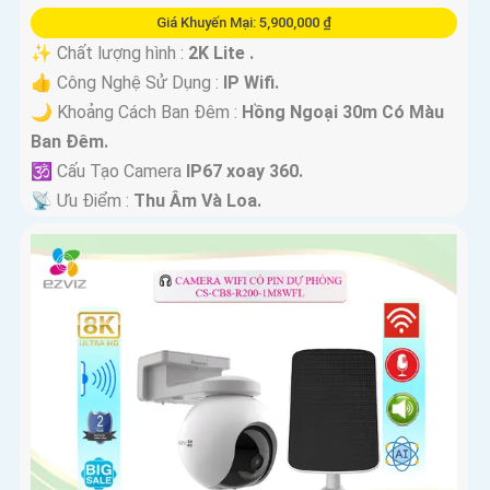
Giá Khuyến Mại: 5,900,000 ₫
✨ Chất lượng hình :
2K Lite .
👍 Công Nghệ Sử Dụng :
IP Wifi.
🌙 Khoảng Cách Ban Đêm :
Hồng Ngoại 30m Có Màu
Ban Ðêm.
🕉️ Cấu Tạo Camera
IP67 xoay 360.
️📡 Ưu Điểm :
Thu Âm Và Loa.