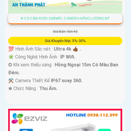
✲ CS-CB8-R200-1M8WFL CAMERA NĂNG LƯƠNG MT
Giá Bán: liên hệ
Giá Khuyến Mại: 5%-35%
💯 Hình Ảnh Sắc nét :
Ultra 4k 👍🏾 .
✳️ Công Nghệ Hình Ảnh :
IP Wifi.
✪ Khi xem thiếu sáng :
Hồng Ngoại 15m Có Màu Ban
Ðêm.
⚒ Camera Thiết Kế
IP67 xoay 360.
️♚ Chức Năng :
Thu Âm.