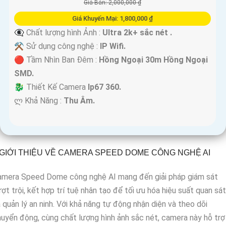
Giá Bán: 2,000,000 ₫
Giá Khuyến Mại: 1,800,000 ₫
👁️‍🗨 Chất lượng hình Ảnh :
Ultra 2k+ sắc nét .
⚒ Sử dụng công nghệ :
IP Wifi.
🔴 Tầm Nhìn Ban Đêm :
Hồng Ngoại 30m Hồng Ngoại
SMD.
🐉️ Thiết Kế Camera
Ip67 360.
️ლ Khả Năng :
Thu Âm.
GIỚI THIỆU VỀ CAMERA SPEED DOME CÔNG NGHỆ AI
amera Speed Dome công nghệ AI mang đến giải pháp giám sát
ợt trội, kết hợp trí tuệ nhân tạo để tối ưu hóa hiệu suất quan sát
 quản lý an ninh. Với khả năng tự động nhận diện và theo dõi
uyển động, cùng chất lượng hình ảnh sắc nét, camera này hỗ trợ