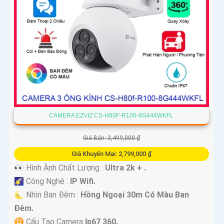
CAMERA EZVIZ CS-H80F-R100-8G444WKFL
Giá Bán: 3,499,000 ₫
Giá Khuyến Mại: 2,799,000 ₫
👀 Hình Ành Chất Lượng :
Ultra 2k + .
🌠 Công Nghệ :
IP Wifi.
🌜 Nhìn Ban Đêm :
Hồng Ngoại 30m Có Màu Ban
Ðêm.
♊ Cấu Tạo Camera
Ip67 360.