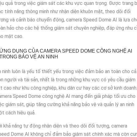
ệu quả trong việc giám sát các khu vực quan trọng. Được trang b
c tính năng thông minh như nhận diện khuôn mặt, theo dõi đối
ượng và cảnh báo chuyển động, camera Speed Dome AI là lựa ch
àn hảo cho các hệ thống giám sát chuyên nghiệp, đáp ứng nhu 
ảo mật cao.
ỨNG DỤNG CỦA CAMERA SPEED DOME CÔNG NGHỆ AI
TRONG BẢO VỆ AN NINH
 ninh luôn là yếu tố thiết yếu trong việc đảm bảo an toàn cho cả
n người và tài sản, nhất là trong những khu vực có yêu cầu giám
t cao như khu công nghiệp, khu dân cư hay các cơ sở kinh doanh
amera Speed Dome công nghệ AI mang đến giải pháp tối ưu cho
ệc giám sát, giúp tăng cường khả năng bảo vệ và quản lý an ninh
t cách hiệu quả.
i khả năng tự động nhận diện và theo dõi đối tượng, camera
peed Dome AI không chỉ đảm bảo giám sát chính xác mà còn cu