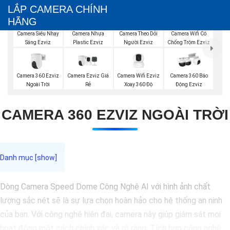
LẮP CAMERA CHÍNH
HÃNG
Camera Siêu Nhạy
Camera Nhựa
Camera Theo Dỏi
Camera Wifi Có
Sáng Ezviz
Plastic Ezviz
Người Ezviz
Chống Trộm Ezviz
Camera 360 Ezviz
Camera Ezviz Giá
Camera Wifi Ezviz
Camera 360 Báo
Ngoài Trời
Rẻ
Xoay 360 Độ
Động Ezviz
CAMERA 360 EZVIZ NGOÀI TRỜI
Dòng Camera Speed Dome Công Nghệ AI với hình ảnh chất
lượng sắc nét sẽ là sự lựa chọn hoàn hảo cho hệ thống an ninh
của bạn. Với công nghệ hiện đại, camera này giúp giám sát mọi
hoạt động một cách chính xác và rõ ràng. Tích hợp công nghệ