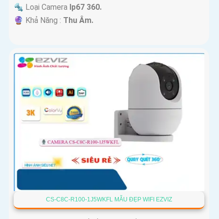
🔩 Loại Camera
Ip67 360.
️🔮 Khả Năng :
Thu Âm.
CS-C8C-R100-1J5WKFL MẪU ĐẸP WIFI EZVIZ