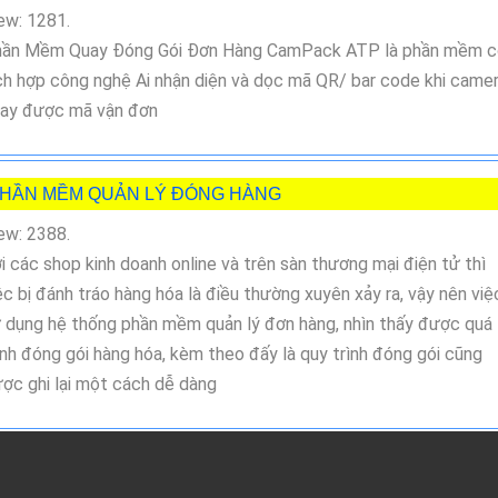
ew: 1281.
ần Mềm Quay Đóng Gói Đơn Hàng CamPack ATP là phần mềm c
ch hợp công nghệ Ai nhận diện và dọc mã QR/ bar code khi came
ay được mã vận đơn
HẦN MỀM QUẢN LÝ ĐÓNG HÀNG
ew: 2388.
i các shop kinh doanh online và trên sàn thương mại điện tử thì
ệc bị đánh tráo hàng hóa là điều thường xuyên xảy ra, vậy nên việ
 dụng hệ thống phần mềm quản lý đơn hàng, nhìn thấy được quá
ình đóng gói hàng hóa, kèm theo đấy là quy trình đóng gói cũng
ợc ghi lại một cách dễ dàng