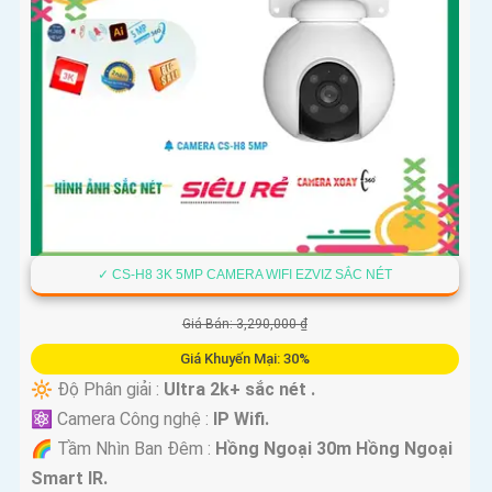
✓ CS-H8 3K 5MP CAMERA WIFI EZVIZ SẮC NÉT
Giá Bán: 3,290,000 ₫
Giá Khuyến Mại: 30%
🔆 Độ Phân giải :
Ultra 2k+ sắc nét .
⚛️ Camera Công nghệ :
IP Wifi.
🌈 Tầm Nhìn Ban Đêm :
Hồng Ngoại 30m Hồng Ngoại
Smart IR.