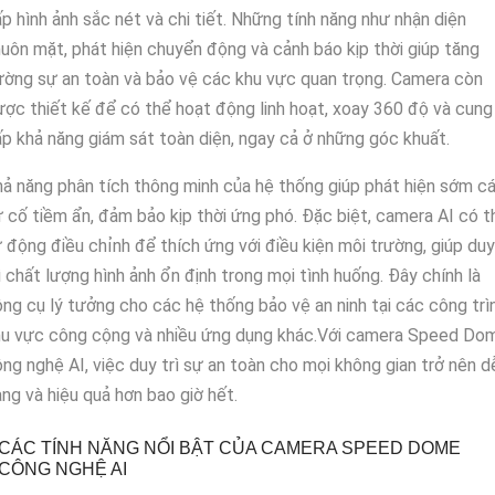
p hình ảnh sắc nét và chi tiết. Những tính năng như nhận diện
uôn mặt, phát hiện chuyển động và cảnh báo kịp thời giúp tăng
ờng sự an toàn và bảo vệ các khu vực quan trọng. Camera còn
ợc thiết kế để có thể hoạt động linh hoạt, xoay 360 độ và cung
p khả năng giám sát toàn diện, ngay cả ở những góc khuất.
ả năng phân tích thông minh của hệ thống giúp phát hiện sớm c
 cố tiềm ẩn, đảm bảo kịp thời ứng phó. Đặc biệt, camera AI có t
 động điều chỉnh để thích ứng với điều kiện môi trường, giúp duy
ì chất lượng hình ảnh ổn định trong mọi tình huống. Đây chính là
ng cụ lý tưởng cho các hệ thống bảo vệ an ninh tại các công trìn
hu vực công cộng và nhiều ứng dụng khác.Với camera Speed Do
ng nghệ AI, việc duy trì sự an toàn cho mọi không gian trở nên d
ng và hiệu quả hơn bao giờ hết.
CÁC TÍNH NĂNG NỔI BẬT CỦA CAMERA SPEED DOME
CÔNG NGHỆ AI