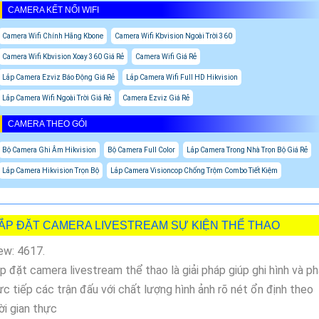
CAMERA KẾT NỐI WIFI
Camera Wifi Chính Hãng Kbone
Camera Wifi Kbvision Ngoài Trời 360
Camera Wifi Kbvision Xoay 360 Giá Rẻ
Camera Wifi Giá Rẻ
Lắp Camera Ezviz Báo Động Giá Rẻ
Lắp Camera Wifi Full HD Hikvision
Lắp Camera Wifi Ngoài Trời Giá Rẻ
Camera Ezviz Giá Rẻ
CAMERA THEO GÓI
Bộ Camera Ghi Âm Hikvision
Bộ Camera Full Color
Lắp Camera Trong Nhà Trọn Bộ Giá Rẻ
Lắp Camera Hikvision Trọn Bộ
Lắp Camera Visioncop Chống Trộm Combo Tiết Kiệm
ẮP ĐẶT CAMERA LIVESTREAM SỰ KIỆN THỂ THAO
ew: 4617.
p đặt camera livestream thể thao là giải pháp giúp ghi hình và p
ực tiếp các trận đấu với chất lượng hình ảnh rõ nét ổn định theo
ời gian thực