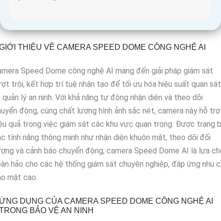
GIỚI THIỆU VỀ CAMERA SPEED DOME CÔNG NGHỆ AI
amera Speed Dome công nghệ AI mang đến giải pháp giám sát
ợt trội, kết hợp trí tuệ nhân tạo để tối ưu hóa hiệu suất quan sát
 quản lý an ninh. Với khả năng tự động nhận diện và theo dõi
uyển động, cùng chất lượng hình ảnh sắc nét, camera này hỗ trợ
ệu quả trong việc giám sát các khu vực quan trọng. Được trang b
c tính năng thông minh như nhận diện khuôn mặt, theo dõi đối
ượng và cảnh báo chuyển động, camera Speed Dome AI là lựa ch
àn hảo cho các hệ thống giám sát chuyên nghiệp, đáp ứng nhu 
ảo mật cao.
ỨNG DỤNG CỦA CAMERA SPEED DOME CÔNG NGHỆ AI
TRONG BẢO VỆ AN NINH