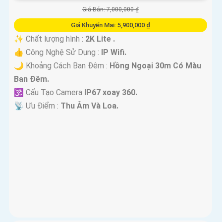
Giá Bán: 7,000,000 ₫
Giá Khuyến Mại: 5,900,000 ₫
✨ Chất lượng hình :
2K Lite .
👍 Công Nghệ Sử Dụng :
IP Wifi.
🌙 Khoảng Cách Ban Đêm :
Hồng Ngoại 30m Có Màu
Ban Ðêm.
🕉️ Cấu Tạo Camera
IP67 xoay 360.
️📡 Ưu Điểm :
Thu Âm Và Loa.