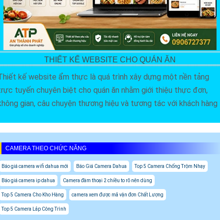
THIẾT KẾ WEBSITE CHO QUÁN ĂN
Thiết kế website ẩm thực là quá trình xây dựng một nền tảng
trực tuyến chuyên biệt cho quán ăn nhằm giới thiệu thực đơn,
không gian, câu chuyện thương hiệu và tương tác với khách hàng
CAMERA THEO CHỨC NĂNG
Báo giá camera wifi dahua mới
Báo Giá Camera Dahua
Top 5 Camera Chống Trộm Nhạy
Báo giá camera ip dahua
Camera đàm thoại 2 chiều to rõ nên dùng
Top 5 Camera Cho Kho Hàng
camera xem được mã vận đơn Chất Lượng
Top 5 Camera Lắp Công Trình