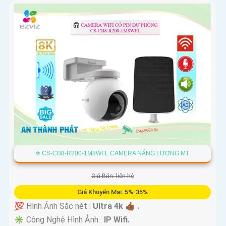
✲ CS-CB8-R200-1M8WFL CAMERA NĂNG LƯƠNG MT
Giá Bán: liên hệ
Giá Khuyến Mại: 5%-35%
💯 Hình Ảnh Sắc nét :
Ultra 4k 👍🏾 .
✳️ Công Nghệ Hình Ảnh :
IP Wifi.