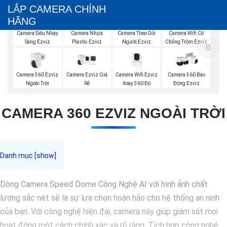
LẮP CAMERA CHÍNH
HÃNG
Camera Siêu Nhạy
Camera Nhựa
Camera Theo Dỏi
Camera Wifi Có
Sáng Ezviz
Plastic Ezviz
Người Ezviz
Chống Trộm Ezviz
Camera 360 Ezviz
Camera Ezviz Giá
Camera Wifi Ezviz
Camera 360 Báo
Ngoài Trời
Rẻ
Xoay 360 Độ
Động Ezviz
CAMERA 360 EZVIZ NGOÀI TRỜI
Dòng Camera Speed Dome Công Nghệ AI với hình ảnh chất
lượng sắc nét sẽ là sự lựa chọn hoàn hảo cho hệ thống an ninh
của bạn. Với công nghệ hiện đại, camera này giúp giám sát mọi
hoạt động một cách chính xác và rõ ràng. Tích hợp công nghệ