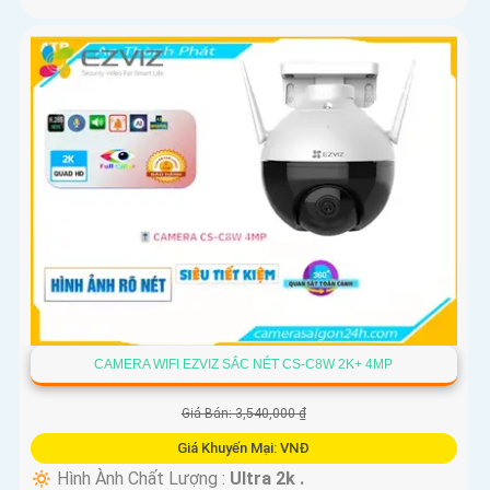
CAMERA WIFI EZVIZ SẮC NÉT CS-C8W 2K+ 4MP
Giá Bán: 3,540,000 ₫
Giá Khuyến Mại: VNĐ
🔅 Hình Ành Chất Lượng :
Ultra 2k .