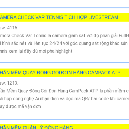
AMERA CHECK VAR TENNIS TÍCH HỢP LIVESTREAM
ew: 4116.
mera Check Var Tennis là camera giám sát với độ phân giải Full
i hình sắc nét và liên tục 24/24 với góc quang sát rộng khác sân
nnis xem lại đầy đủ mọi pha highlight
HẦN MỀM QUAY ĐÓNG GÓI ĐƠN HÀNG CAMPACK ATP
ew: 1213.
ần Mềm Quay Đóng Gói Đơn Hàng CamPack ATP là phần mềm c
ch hợp công nghệ Ai nhận diện và dọc mã QR/ bar code khi came
ay được mã vận đơn
HẦN MỀM QUẢN LÝ ĐÓNG HÀNG