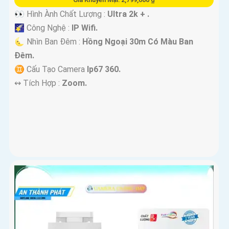
👀 Hình Ành Chất Lượng :
Ultra 2k + .
🌠 Công Nghệ :
IP Wifi.
🌜 Nhìn Ban Đêm :
Hồng Ngoại 30m Có Màu Ban
Ðêm.
♊ Cấu Tạo Camera
Ip67 360.
️↭ Tích Hợp :
Zoom.