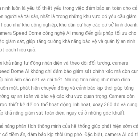
 ninh luôn là yếu tố thiết yếu trong việc đảm bảo an toàn cho cả
n người và tài sản, nhất là trong những khu vực có yêu cầu giám
t cao như khu công nghiệp, khu dân cư hay các cơ sở kinh doanh
amera Speed Dome công nghệ AI mang đến giải pháp tối ưu cho
ệc giám sát, giúp tăng cường khả năng bảo vệ và quản lý an ninh
t cách hiệu quả.
i khả năng tự động nhận diện và theo dõi đối tượng, camera
peed Dome AI không chỉ đảm bảo giám sát chính xác mà còn cu
p hình ảnh sắc nét và chi tiết. Những tính năng như nhận diện
uôn mặt, phát hiện chuyển động và cảnh báo kịp thời giúp tăng
ờng sự an toàn và bảo vệ các khu vực quan trọng. Camera còn
ợc thiết kế để có thể hoạt động linh hoạt, xoay 360 độ và cung
p khả năng giám sát toàn diện, ngay cả ở những góc khuất.
ả năng phân tích thông minh của hệ thống giúp phát hiện sớm c
 cố tiềm ẩn, đảm bảo kịp thời ứng phó. Đặc biệt, camera AI có t