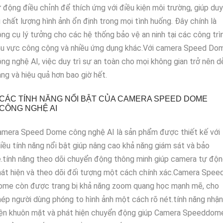
 động điều chỉnh để thích ứng với điều kiện môi trường, giúp duy
ì chất lượng hình ảnh ổn định trong mọi tình huống. Đây chính là
ng cụ lý tưởng cho các hệ thống bảo vệ an ninh tại các công trìn
hu vực công cộng và nhiều ứng dụng khác.Với camera Speed Do
ng nghệ AI, việc duy trì sự an toàn cho mọi không gian trở nên d
ng và hiệu quả hơn bao giờ hết.
CÁC TÍNH NĂNG NỔI BẬT CỦA CAMERA SPEED DOME
CÔNG NGHỆ AI
amera Speed Dome công nghệ AI là sản phẩm được thiết kế với
iều tính năng nổi bật giúp nâng cao khả năng giám sát và bảo
.tính năng theo dõi chuyển động thông minh giúp camera tự độ
át hiện và theo dõi đối tượng một cách chính xác.Camera Spee
ome còn được trang bị khả năng zoom quang học mạnh mẽ, cho
ép người dùng phóng to hình ảnh một cách rõ nét.tính năng nhận
iện khuôn mặt và phát hiện chuyển động giúp Camera Speeddom