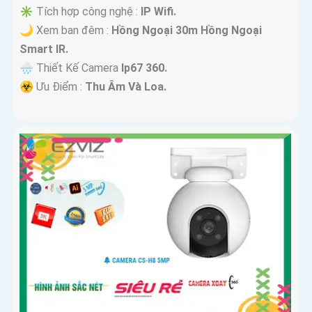
✳️ Tích hợp công nghệ :
IP Wifi.
🌙 Xem ban đêm :
Hồng Ngoại 30m Hồng Ngoại
Smart IR.
🌧️ Thiết Kế Camera
Ip67 360.
️☣️ Ưu Điểm :
Thu Âm Và Loa.