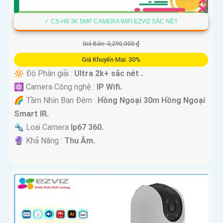
✓ CS-H8 3K 5MP CAMERA WIFI EZVIZ SẮC NÉT
Giá Bán: 3,290,000 ₫
Giá Khuyến Mại: 30%
🔆 Độ Phân giải :
Ultra 2k+ sắc nét .
⚛️ Camera Công nghệ :
IP Wifi.
🌈 Tầm Nhìn Ban Đêm :
Hồng Ngoại 30m Hồng Ngoại
Smart IR.
🔩 Loại Camera
Ip67 360.
️🔮 Khả Năng :
Thu Âm.