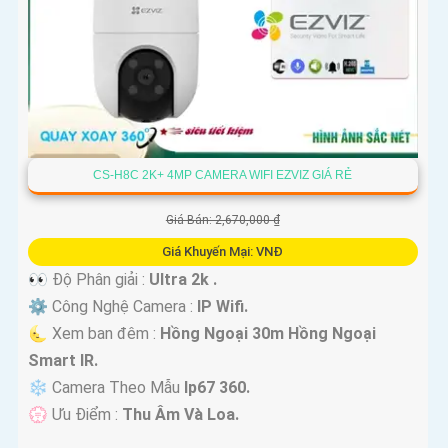
CS-H8C 2K+ 4MP CAMERA WIFI EZVIZ GIÁ RẺ
Giá Bán: 2,670,000 ₫
Giá Khuyến Mại: VNĐ
👀 Độ Phân giải :
Ultra 2k .
⚙ Công Nghệ Camera :
IP Wifi.
🌜 Xem ban đêm :
Hồng Ngoại 30m Hồng Ngoại
Smart IR.
❄ Camera Theo Mẫu
Ip67 360.
️💮 Ưu Điểm :
Thu Âm Và Loa.