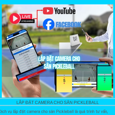
LẮP ĐẶT CAMERA CHO SÂN PICKLEBALL
Dịch vụ lắp đặt camera cho sân Pickleball là quá trình tư vấn,