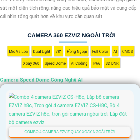
sát một diện tích rộng, nâng cao hiệu quả bảo mật và cung cấp
cái nhìn tổng quát hơn về khu vực cần quan sát.
CAMERA 360 EZVIZ NGOÀI TRỜI
Mic Và Loa
Dual Light
78°
Hồng Ngoại
Full Color
AI
CMOS
Xoay 360
Speed Dome
AI Coding
IP66
3D DNR
Camera Speed Dome Công Nghệ AI
COMBO 4 CAMERA EZVIZ QUAY XOAY NGOÀI TRỜI