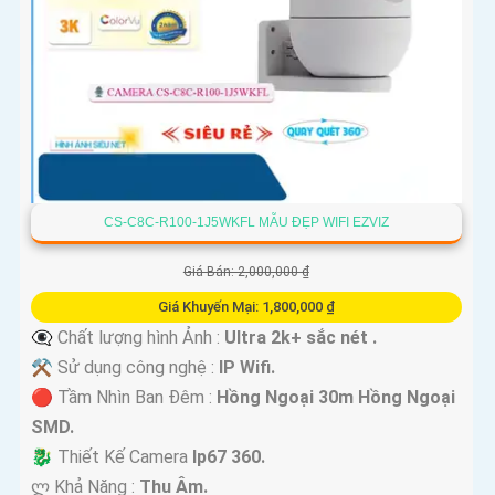
CS-C8C-R100-1J5WKFL MẪU ĐẸP WIFI EZVIZ
Giá Bán: 2,000,000 ₫
Giá Khuyến Mại: 1,800,000 ₫
👁️‍🗨 Chất lượng hình Ảnh :
Ultra 2k+ sắc nét .
⚒ Sử dụng công nghệ :
IP Wifi.
🔴 Tầm Nhìn Ban Đêm :
Hồng Ngoại 30m Hồng Ngoại
SMD.
🐉️ Thiết Kế Camera
Ip67 360.
️ლ Khả Năng :
Thu Âm.