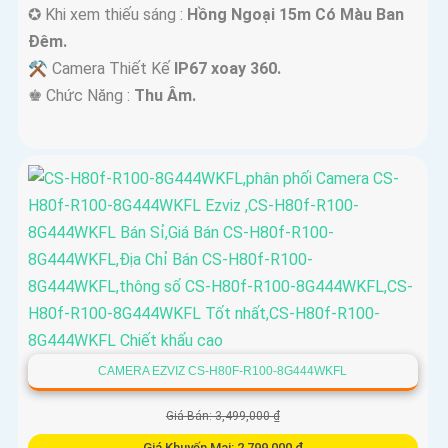
✪ Khi xem thiếu sáng :
Hồng Ngoại 15m Có Màu Ban
Ðêm.
⚒ Camera Thiết Kế
IP67 xoay 360.
️♚ Chức Năng :
Thu Âm.
CAMERA EZVIZ CS-H80F-R100-8G444WKFL
Giá Bán: 3,499,000 ₫
Giá Khuyến Mại: 2,799,000 ₫