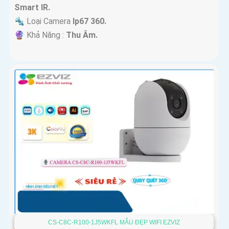
Smart IR.
🔩 Loại Camera
Ip67 360.
️🔮 Khả Năng :
Thu Âm.
CS-C8C-R100-1J5WKFL MẪU ĐẸP WIFI EZVIZ