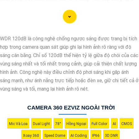
AI, camera này có khả năng nhận diện và phân biệt đối tượng,
giúp tăng cường hiệu quả giám sát và bảo vệ.
Hãy chọn Camera Speed Dome Công Nghệ AI để
nâng cao an
toàn
an toàn cho gia đình, doanh nghiệp của bạn và hãy đầu tư
WDR 120dB là công nghệ chống ngược sáng được trang bị tích
vào một giải pháp an ninh đáng tin cậy.
hợp trong camera quan sát giúp ghi lại hình ảnh rõ ràng với độ
sáng cân bằng. Chỉ số 120dB thể hiện tỷ lệ giữa độ chói của các
vùng sáng nhất và tối nhất trong cảnh, giúp cải thiện chất lượng
hình ảnh. Công nghệ này điều chỉnh độ phơi sáng khi gặp ánh
sáng mạnh, như ánh nắng trực tiếp hoặc đèn xe, giữ chi tiết cả ở
vùng sáng và tối, mang lại hình ảnh rõ nét.
CAMERA 360 EZVIZ NGOÀI TRỜI
Mic Và Loa
Dual Light
78°
Hồng Ngoại
Full Color
AI
CMOS
'
Xoay 360
Speed Dome
AI Coding
IP66
3D DNR