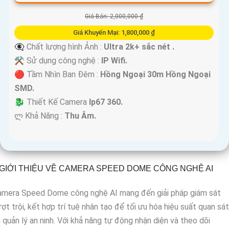
Giá Bán: 2,000,000 ₫
Giá Khuyến Mại: 1,800,000 ₫
👁️‍🗨 Chất lượng hình Ảnh :
Ultra 2k+ sắc nét .
⚒ Sử dụng công nghệ :
IP Wifi.
🔴 Tầm Nhìn Ban Đêm :
Hồng Ngoại 30m Hồng Ngoại
SMD.
🐉️ Thiết Kế Camera
Ip67 360.
️ლ Khả Năng :
Thu Âm.
GIỚI THIỆU VỀ CAMERA SPEED DOME CÔNG NGHỆ AI
amera Speed Dome công nghệ AI mang đến giải pháp giám sát
ợt trội, kết hợp trí tuệ nhân tạo để tối ưu hóa hiệu suất quan sát
 quản lý an ninh. Với khả năng tự động nhận diện và theo dõi