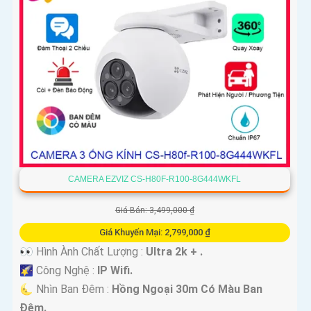
CAMERA EZVIZ CS-H80F-R100-8G444WKFL
Giá Bán: 3,499,000 ₫
Giá Khuyến Mại: 2,799,000 ₫
👀 Hình Ành Chất Lượng :
Ultra 2k + .
🌠 Công Nghệ :
IP Wifi.
🌜 Nhìn Ban Đêm :
Hồng Ngoại 30m Có Màu Ban
Ðêm.