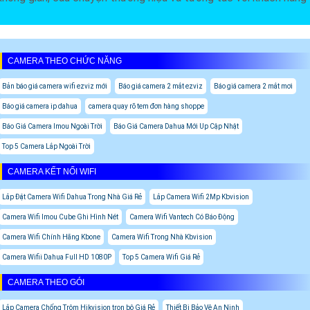
CAMERA THEO CHỨC NĂNG
Bản báo giá camera wifi ezviz mới
Báo giá camera 2 mắt ezviz
Báo giá camera 2 mắt mơi
Báo giá camera ip dahua
camera quay rõ tem đơn hàng shoppe
Báo Giá Camera Imou Ngoài Trời
Báo Giá Camera Dahua Mới Up Cập Nhật
Top 5 Camera Lắp Ngoài Trời
CAMERA KẾT NỐI WIFI
Lắp Đặt Camera Wifi Dahua Trong Nhà Giá Rẻ
Lắp Camera Wifi 2Mp Kbvision
Camera Wifi Imou Cube Ghi Hình Nét
Camera Wifi Vantech Có Báo Động
Camera Wifi Chính Hãng Kbone
Camera Wifi Trong Nhà Kbvision
Camera Wifii Dahua Full HD 1080P
Top 5 Camera Wifi Giá Rẻ
CAMERA THEO GÓI
Lắp Camera Chống Trộm Hikvision trọn bộ Giá Rẻ
Thiết Bị Bảo Vệ An Ninh