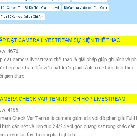
Lắp Camera Trọn Bộ Độ Phân Giải Ultra Hd
Bộ Camera Visioncop Full Color
Trọn Bộ Camera Dahua Ghi Âm
ẮP ĐẶT CAMERA LIVESTREAM SỰ KIỆN THỂ THAO
ew: 4676.
p đặt camera livestream thể thao là giải pháp giúp ghi hình và p
ực tiếp các trận đấu với chất lượng hình ảnh rõ nét ổn định theo
ời gian thực
AMERA CHECK VAR TENNIS TÍCH HỢP LIVESTREAM
ew: 4165.
mera Check Var Tennis là camera giám sát với độ phân giải Full
i hình sắc nét và liên tục 24/24 với góc quang sát rộng khác sân
nnis xem lại đầy đủ mọi pha highlight