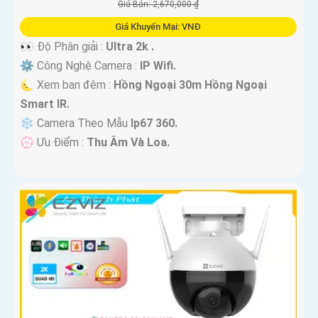
Giá Bán: 2,670,000 ₫
Giá Khuyến Mại: VNĐ
👀 Độ Phân giải :
Ultra 2k .
⚙ Công Nghệ Camera :
IP Wifi.
🌜 Xem ban đêm :
Hồng Ngoại 30m Hồng Ngoại
Smart IR.
❄ Camera Theo Mẫu
Ip67 360.
️💮 Ưu Điểm :
Thu Âm Và Loa.