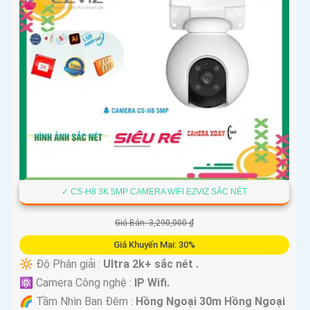
✓ CS-H8 3K 5MP CAMERA WIFI EZVIZ SẮC NÉT
Giá Bán: 3,290,000 ₫
Giá Khuyến Mại: 30%
🔆 Độ Phân giải :
Ultra 2k+ sắc nét .
⚛️ Camera Công nghệ :
IP Wifi.
🌈 Tầm Nhìn Ban Đêm :
Hồng Ngoại 30m Hồng Ngoại