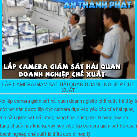
LẮP CAMERA GIÁM SÁT HẢI QUAN DOANH NGHIỆP CHẾ
XUẤT
Với lắp camera giám sát hải quan doanh nghiệp chế xuất thì đây l
một nơi nên được lắp đặt camera dựa vào yêu cầu của hải quan,
yêu cầu giám sát số lượng hàng hóa, cũng như là hàng hóa có
đúng chuẩn hay không, vậy nên việc lắp camera giám sát hài quan
doanh nghiệp chế xuất là điều cực kì hợp lý