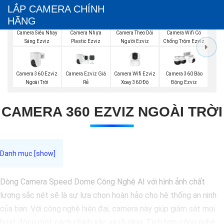
LẮP CAMERA CHÍNH
HÃNG
Camera Siêu Nhạy
Camera Nhựa
Camera Theo Dỏi
Camera Wifi Có
Sáng Ezviz
Plastic Ezviz
Người Ezviz
Chống Trộm Ezviz
Camera 360 Ezviz
Camera Ezviz Giá
Camera Wifi Ezviz
Camera 360 Báo
Ngoài Trời
Rẻ
Xoay 360 Độ
Động Ezviz
CAMERA 360 EZVIZ NGOÀI TRỜI
Dòng Camera Speed Dome Công Nghệ AI với hình ảnh chất
lượng sắc nét sẽ là sự lựa chọn hoàn hảo cho hệ thống an ninh
của bạn. Với công nghệ hiện đại, camera này giúp giám sát mọi
hoạt động một cách chính xác và rõ ràng. Tích hợp công nghệ