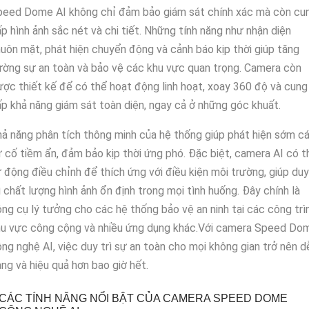
peed Dome AI không chỉ đảm bảo giám sát chính xác mà còn cu
p hình ảnh sắc nét và chi tiết. Những tính năng như nhận diện
uôn mặt, phát hiện chuyển động và cảnh báo kịp thời giúp tăng
ờng sự an toàn và bảo vệ các khu vực quan trọng. Camera còn
ợc thiết kế để có thể hoạt động linh hoạt, xoay 360 độ và cung
p khả năng giám sát toàn diện, ngay cả ở những góc khuất.
ả năng phân tích thông minh của hệ thống giúp phát hiện sớm c
 cố tiềm ẩn, đảm bảo kịp thời ứng phó. Đặc biệt, camera AI có t
 động điều chỉnh để thích ứng với điều kiện môi trường, giúp duy
ì chất lượng hình ảnh ổn định trong mọi tình huống. Đây chính là
ng cụ lý tưởng cho các hệ thống bảo vệ an ninh tại các công trìn
hu vực công cộng và nhiều ứng dụng khác.Với camera Speed Do
ng nghệ AI, việc duy trì sự an toàn cho mọi không gian trở nên d
ng và hiệu quả hơn bao giờ hết.
CÁC TÍNH NĂNG NỔI BẬT CỦA CAMERA SPEED DOME