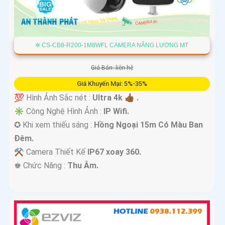
✲ CS-CB8-R200-1M8WFL CAMERA NĂNG LƯƠNG MT
Giá Bán: liên hệ
Giá Khuyến Mại: 5%-35%
💯 Hình Ảnh Sắc nét :
Ultra 4k 👍🏾 .
✳️ Công Nghệ Hình Ảnh :
IP Wifi.
✪ Khi xem thiếu sáng :
Hồng Ngoại 15m Có Màu Ban
Ðêm.
⚒ Camera Thiết Kế
IP67 xoay 360.
️♚ Chức Năng :
Thu Âm.