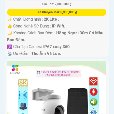
Giá Bán: 7,000,000 ₫
Giá Khuyến Mại: 5,900,000 ₫
✨ Chất lượng hình :
2K Lite .
👍 Công Nghệ Sử Dụng :
IP Wifi.
🌙 Khoảng Cách Ban Đêm :
Hồng Ngoại 30m Có Màu
Ban Ðêm.
🕉️ Cấu Tạo Camera
IP67 xoay 360.
️📡 Ưu Điểm :
Thu Âm Và Loa.