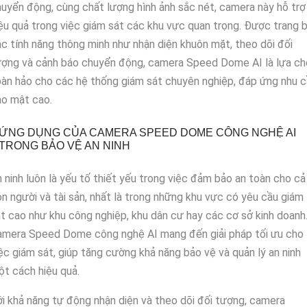
uyển động, cùng chất lượng hình ảnh sắc nét, camera này hỗ trợ
ệu quả trong việc giám sát các khu vực quan trọng. Được trang b
c tính năng thông minh như nhận diện khuôn mặt, theo dõi đối
ượng và cảnh báo chuyển động, camera Speed Dome AI là lựa ch
àn hảo cho các hệ thống giám sát chuyên nghiệp, đáp ứng nhu 
ảo mật cao.
ỨNG DỤNG CỦA CAMERA SPEED DOME CÔNG NGHỆ AI
TRONG BẢO VỆ AN NINH
 ninh luôn là yếu tố thiết yếu trong việc đảm bảo an toàn cho cả
n người và tài sản, nhất là trong những khu vực có yêu cầu giám
t cao như khu công nghiệp, khu dân cư hay các cơ sở kinh doanh
amera Speed Dome công nghệ AI mang đến giải pháp tối ưu cho
ệc giám sát, giúp tăng cường khả năng bảo vệ và quản lý an ninh
t cách hiệu quả.
i khả năng tự động nhận diện và theo dõi đối tượng, camera