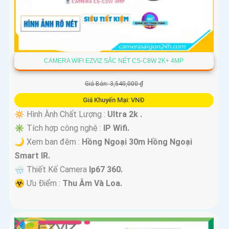
CAMERA WIFI EZVIZ SẮC NÉT CS-C8W 2K+ 4MP
Giá Bán: 3,540,000 ₫
Giá Khuyến Mại: VNĐ
🔅 Hình Ành Chất Lượng :
Ultra 2k .
✳️ Tích hợp công nghệ :
IP Wifi.
🌙 Xem ban đêm :
Hồng Ngoại 30m Hồng Ngoại
Smart IR.
🌧️ Thiết Kế Camera
Ip67 360.
️☣️ Ưu Điểm :
Thu Âm Và Loa.