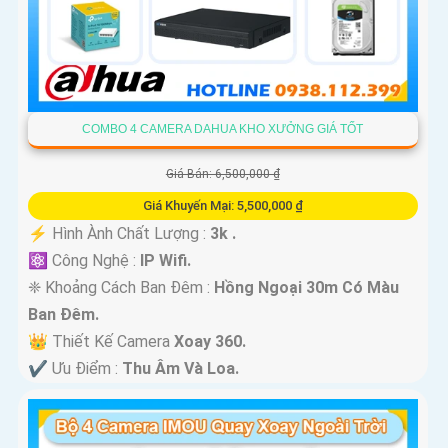
COMBO 4 CAMERA DAHUA KHO XƯỞNG GIÁ TỐT
Giá Bán: 6,500,000 ₫
Giá Khuyến Mại: 5,500,000 ₫
️⚡ Hình Ành Chất Lượng :
3k .
⚛️ Công Nghệ :
IP Wifi.
❈ Khoảng Cách Ban Đêm :
Hồng Ngoại 30m Có Màu
Ban Ðêm.
👑 Thiết Kế Camera
Xoay 360.
️✔️ Ưu Điểm :
Thu Âm Và Loa.