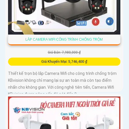
LẮP CAMERA WIFI CÔNG TRÌNH CHỐNG TRỘM
Giá Bán: 7,980,000 ₫
Giá Khuyến Mại: 5,746,400 ₫
Thiết kế trọn bộ lắp Camera Wifi cho công trình chống trộm
KBvision không chỉ mang lại sự an toàn mà còn tạo điểm
nhấn cho không gian. Với công nghệ tiên tiến, Camera Wifi
KBvision được nâng cấp độ nét đến 2