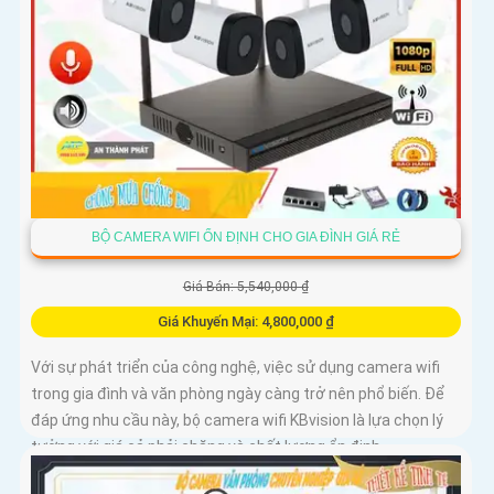
BỘ CAMERA WIFI ỔN ĐỊNH CHO GIA ĐÌNH GIÁ RẺ
Giá Bán: 5,540,000 ₫
Giá Khuyến Mại: 4,800,000 ₫
Với sự phát triển của công nghệ, việc sử dụng camera wifi
trong gia đình và văn phòng ngày càng trở nên phổ biến. Để
đáp ứng nhu cầu này, bộ camera wifi KBvision là lựa chọn lý
tưởng với giá cả phải chăng và chất lượng ổn định