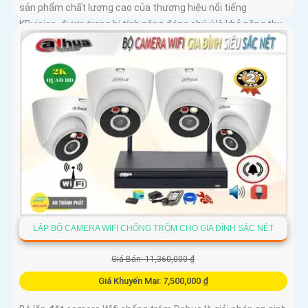
sản phẩm chất lượng cao của thương hiệu nổi tiếng
KBvision, được trang bị tính năng đáng chú ý là khả năng thu
âm và loa tích hợp
LẮP BỘ CAMERA WIFI CHỐNG TRỘM CHO GIA ĐÌNH SẮC NÉT
Giá Bán: 11,360,000 ₫
Giá Khuyến Mại: 7,500,000 ₫