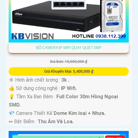
BỘ CAMERA IP WIFI QUAY QUÉT 5MP
Giá Bán: 10,000,000 ₫
Giá Khuyến Mại: 5,400,000 ₫
☀️ Hình ảnh chất lượng :
3k .
👍 Sử dụng công nghệ :
IP Wifi.
💡 Tầm Xa Ban Đêm :
Full Color 30m Hồng Ngoại
SMD.
💎 Camera Thiết Kế
Dome Kim loại + Nhựa.
️↭ Đặt Điểm :
Thu Âm Và Loa.