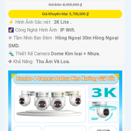
Giá Bán: 8,300,000 ₫
Giá Khuyến Mại: 5,700,000 ₫
️⚡ Hình Ảnh Sắc nét :
2K Lite .
🌠 Công Nghệ Hình Ảnh :
IP Wifi.
❈ Tầm Nhìn Ban Đêm :
Hồng Ngoại 30m Hồng Ngoại
SMD.
🔩 Thiết Kế Camera
Dome Kim loại + Nhựa.
️✤ Khả Năng :
Thu Âm Và Loa.