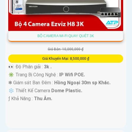
BỘ CAMERA WI-FI QUAY QUÉT 3K
Giá Bán: 10,000,000 ₫
Giá Khuyến Mại: 8,500,000 ₫
👀 Độ Phân giải :
3k .
✳️ Trang Bị Công Nghệ :
IP Wifi POE.
❃ Giám sát Ban Đêm :
Hồng Ngoại 30m sp Khác.
❄ Thiết Kế Camera
Dome Plastic.
️ƒ Khả Năng :
Thu Âm.