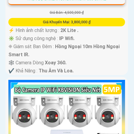
Giá Bán: 4,500,000 ₫
Giá Khuyến Mại: 3,800,000 ₫
️⚡ Hình ảnh chất lượng :
2K Lite .
✳️ Sử dụng công nghệ :
IP Wifi.
❈ Giám sát Ban Đêm :
Hồng Ngoại 10m Hồng Ngoại
Smart IR.
🕸️ Camera Dòng
Xoay 360.
️✔️ Khả Năng :
Thu Âm Và Loa.