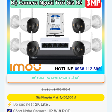
BỘ CAMERA IMOU IP WIFI GIÁ RẺ
Giá Bán: 8,000,000 ₫
Giá Khuyến Mại: 4,400,000 ₫
️⚡ Độ sắc nét :
2K Lite .
🌠 Công Nghệ Camera :
IP Wifi POE.