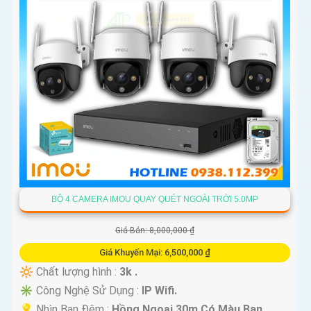
BỘ 4 CAMERA IMOU QUAY QUÉT NGOÀI TRỜI 5.0MP
Giá Bán: 8,000,000 ₫
Giá Khuyến Mại: 6,500,000 ₫
🔆 Chất lượng hình :
3k .
✳️ Công Nghệ Sử Dụng :
IP Wifi.
💡 Nhìn Ban Đêm :
Hồng Ngoại 30m Có Màu Ban