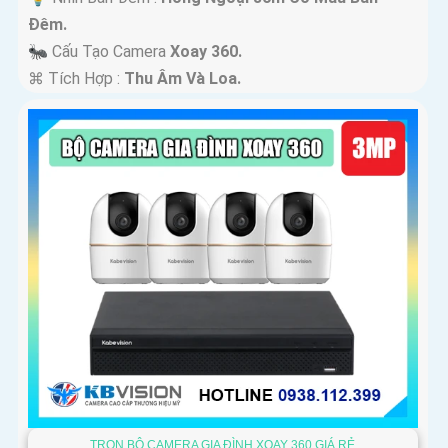
Ðêm.
🐜 Cấu Tạo Camera
Xoay 360.
️⌘ Tích Hợp :
Thu Âm Và Loa.
TRỌN BỘ CAMERA GIA ĐÌNH XOAY 360 GIÁ RẺ