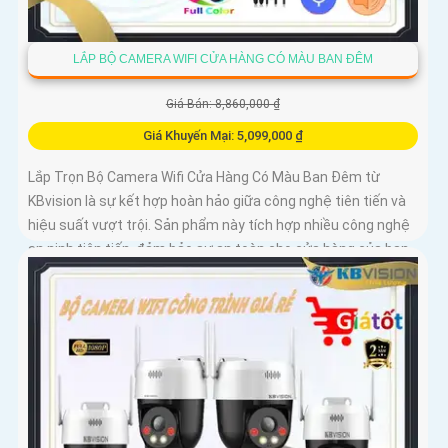
LẮP BỘ CAMERA WIFI CỬA HÀNG CÓ MÀU BAN ĐÊM
Giá Bán: 8,860,000 ₫
Giá Khuyến Mại: 5,099,000 ₫
Lắp Trọn Bộ Camera Wifi Cửa Hàng Có Màu Ban Đêm từ
KBvision là sự kết hợp hoàn hảo giữa công nghệ tiên tiến và
hiệu suất vượt trội. Sản phẩm này tích hợp nhiều công nghệ
an ninh tiên tiến, đảm bảo sự an toàn cho cửa hàng của bạn