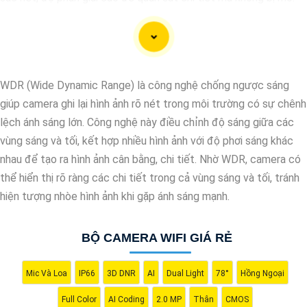
🏡
2:
Kỹ thuật ghi hình chuẩn: Hệ thống camera cần hỗ trợ
chuẩn ghi hình hiện đại, như H.264+ hay H.265, để tiết kiệm dung
lượng lưu trữ nhưng vẫn giữ được chất lượng video.
👈
3:
Thiết kế thẩm mỹ: Chọn camera wifi trọn bộ có thiết kế
WDR (Wide Dynamic Range) là công nghệ chống ngược sáng
tinh tế, phù hợp với không gian lắp đặt và không làm xấu ý thẩm
giúp camera ghi lại hình ảnh rõ nét trong môi trường có sự chênh
mỹ của khu vực cần quan sát.
lệch ánh sáng lớn. Công nghệ này điều chỉnh độ sáng giữa các
📷
4:
Hệ thống lưu trữ đám mây: Lựa chọn các loại camera có
vùng sáng và tối, kết hợp nhiều hình ảnh với độ phơi sáng khác
hệ thống lưu trữ đám mây sẽ giúp bạn dễ dàng truy cập và quản
nhau để tạo ra hình ảnh cân bằng, chi tiết. Nhờ WDR, camera có
lý hình ảnh từ xa thông qua ứng dụng di động.
thể hiển thị rõ ràng các chi tiết trong cả vùng sáng và tối, tránh
⤪
5:
Tính năng thông minh: Camera wifi trọn bộ nên có các tính
hiện tượng nhòe hình ảnh khi gặp ánh sáng mạnh.
năng thông minh như cảnh báo chuyển động, cảm biến hồng
ngoại, đàm thoại 2 chiều để nâng cao khả năng giám sát.
BỘ CAMERA WIFI GIÁ RẺ
Hy vọng những gợi ý trên sẽ giúp bạn chọn lựa được sản phẩm
phù hợp để lắp đặt camera wifi trọn bộ. Nếu cần thêm thông tin
hoặc hỗ trợ, bạn có thể đặt câu hỏi cụ thể hơn để Từng công
Mic Và Loa
IP66
3D DNR
AI
Dual Light
78°
Hồng Ngoại
trình có thể tư vấn chi tiết hơn.
Full Color
AI Coding
2.0 MP
Thân
CMOS