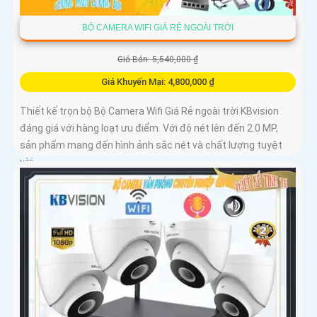
BỘ CAMERA WIFI GIÁ RẺ NGOÀI TRỜI
Giá Bán: 5,540,000 ₫
Giá Khuyến Mại: 4,800,000 ₫
Thiết kế trọn bộ Bộ Camera Wifi Giá Rẻ ngoài trời KBvision
đáng giá với hàng loạt ưu điểm. Với độ nét lên đến 2.0 MP,
sản phẩm mang đến hình ảnh sắc nét và chất lượng tuyệt
vời