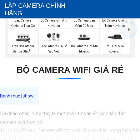
LẮP CAMERA CHÍNH
HÃNG
Bộ Camera Ghi Âm
Bộ Camera Ban
Bộ Camera Chống
Lắp Camera
Kbvision
Đêm Có Màu
Trộm Kbvision
Kbvision Trọn Gói
Kbvision
Trọn Bộ Camera
Lắp Camera Giá Rẻ
Bộ Camera Ghi Âm
Đầu Ghi NVR
Dahua Ghi Âm
Sắc Nét
Hikvision
Kbvision
BỘ CAMERA WIFI GIÁ RẺ
Dạ chắc chắn, dưới đây là một mẫu tư vấn về việc lắp đặt
camera wifi trọn bộ:
1:
Hiệu suất cao: Camera wifi trọn bộ cần có chất lượng hình ảnh
sắc nét, độ phân giải cao để quan sát chi tiết mà không bị mờ.