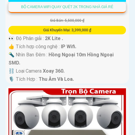
BỘ CAMERA WIFI QUAY QUÉT 2K TRONG NHÀ GIÁ RẺ
Giá Bán: 5,500,000 ₫
Giá Khuyến Mại: 3,399,000 ₫
👀 Độ Phân giải :
2K Lite .
👍 Tích hợp công nghệ :
IP Wifi.
🔦 Nhìn Ban Đêm :
Hồng Ngoại 10m Hồng Ngoại
SMD.
⛓ Loại Camera
Xoay 360.
️🎙 Tích Hợp :
Thu Âm Và Loa.