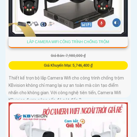
LẮP CAMERA WIFI CÔNG TRÌNH CHỐNG TRỘM
Giá Bán: 7,980,000 ₫
Giá Khuyến Mại: 5,746,400 ₫
Thiết kế trọn bộ lắp Camera Wifi cho công trình chống trộm
KBvision không chỉ mang lại sự an toàn mà còn tạo điểm
nhấn cho không gian. Với công nghệ tiên tiến, Camera Wifi
KBvision được nâng cấp độ nét đến 2