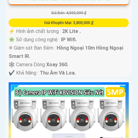
Giá Bán: 4,500,000 ₫
Giá Khuyến Mại: 3,800,000 ₫
️⚡ Hình ảnh chất lượng :
2K Lite .
✳️ Sử dụng công nghệ :
IP Wifi.
❈ Giám sát Ban Đêm :
Hồng Ngoại 10m Hồng Ngoại
Smart IR.
🕸️ Camera Dòng
Xoay 360.
️✔️ Khả Năng :
Thu Âm Và Loa.