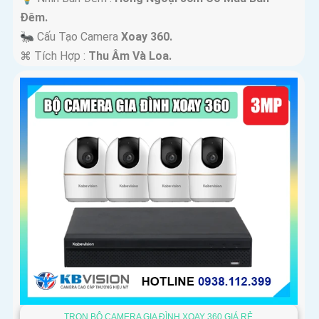
Ðêm.
🐜 Cấu Tạo Camera
Xoay 360.
️⌘ Tích Hợp :
Thu Âm Và Loa.
TRỌN BỘ CAMERA GIA ĐÌNH XOAY 360 GIÁ RẺ