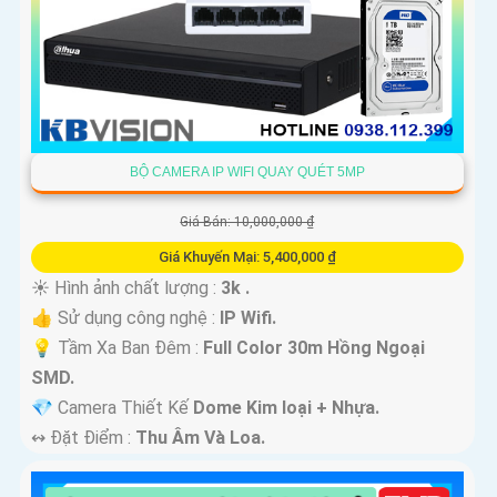
BỘ CAMERA IP WIFI QUAY QUÉT 5MP
Giá Bán: 10,000,000 ₫
Giá Khuyến Mại: 5,400,000 ₫
☀️ Hình ảnh chất lượng :
3k .
👍 Sử dụng công nghệ :
IP Wifi.
💡 Tầm Xa Ban Đêm :
Full Color 30m Hồng Ngoại
SMD.
💎 Camera Thiết Kế
Dome Kim loại + Nhựa.
️↭ Đặt Điểm :
Thu Âm Và Loa.