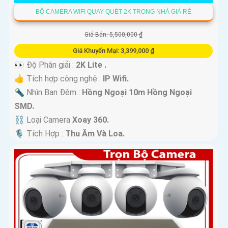
BỘ CAMERA WIFI QUAY QUÉT 2K TRONG NHÀ GIÁ RẺ
Giá Bán: 5,500,000 ₫
Giá Khuyến Mại: 3,399,000 ₫
👀 Độ Phân giải :
2K Lite .
👍 Tích hợp công nghệ :
IP Wifi.
🔦 Nhìn Ban Đêm :
Hồng Ngoại 10m Hồng Ngoại
SMD.
⛓ Loại Camera
Xoay 360.
️🎙 Tích Hợp :
Thu Âm Và Loa.