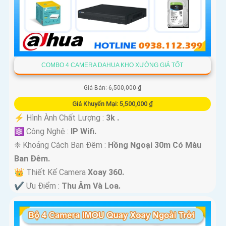
COMBO 4 CAMERA DAHUA KHO XƯỞNG GIÁ TỐT
Giá Bán: 6,500,000 ₫
Giá Khuyến Mại: 5,500,000 ₫
️⚡ Hình Ành Chất Lượng :
3k .
⚛️ Công Nghệ :
IP Wifi.
❈ Khoảng Cách Ban Đêm :
Hồng Ngoại 30m Có Màu
Ban Ðêm.
👑 Thiết Kế Camera
Xoay 360.
️✔️ Ưu Điểm :
Thu Âm Và Loa.