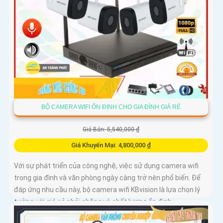
BỘ CAMERA WIFI ỔN ĐỊNH CHO GIA ĐÌNH GIÁ RẺ
Giá Bán: 5,540,000 ₫
Giá Khuyến Mại: 4,800,000 ₫
Với sự phát triển của công nghệ, việc sử dụng camera wifi
trong gia đình và văn phòng ngày càng trở nên phổ biến. Để
đáp ứng nhu cầu này, bộ camera wifi KBvision là lựa chọn lý
tưởng với giá cả phải chăng và chất lượng ổn định