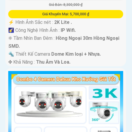
Giá Bán: 8,300,000 ₫
Giá Khuyến Mại: 5,700,000 ₫
️⚡ Hình Ảnh Sắc nét :
2K Lite .
🌠 Công Nghệ Hình Ảnh :
IP Wifi.
❈ Tầm Nhìn Ban Đêm :
Hồng Ngoại 30m Hồng Ngoại
SMD.
🔩 Thiết Kế Camera
Dome Kim loại + Nhựa.
️✤ Khả Năng :
Thu Âm Và Loa.