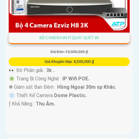
BỘ CAMERA WI-FI QUAY QUÉT 3K
Giá Bán: 10,000,000 ₫
Giá Khuyến Mại: 8,500,000 ₫
👀 Độ Phân giải :
3k .
✳️ Trang Bị Công Nghệ :
IP Wifi POE.
❃ Giám sát Ban Đêm :
Hồng Ngoại 30m sp Khác.
❄ Thiết Kế Camera
Dome Plastic.
️ƒ Khả Năng :
Thu Âm.