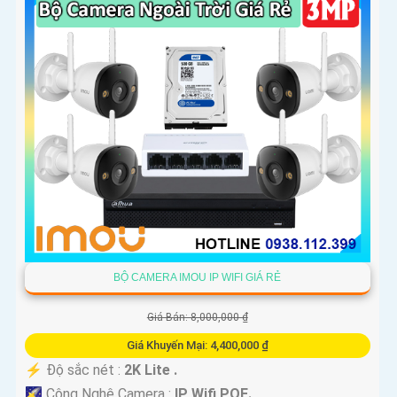
BỘ CAMERA IMOU IP WIFI GIÁ RẺ
Giá Bán: 8,000,000 ₫
Giá Khuyến Mại: 4,400,000 ₫
️⚡ Độ sắc nét :
2K Lite .
🌠 Công Nghệ Camera :
IP Wifi POE.