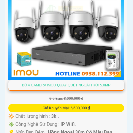
BỘ 4 CAMERA IMOU QUAY QUÉT NGOÀI TRỜI 5.0MP
Giá Bán: 8,000,000 ₫
Giá Khuyến Mại: 6,500,000 ₫
🔆 Chất lượng hình :
3k .
✳️ Công Nghệ Sử Dụng :
IP Wifi.
💡 Nhìn Ban Đêm :
Hồng Ngoại 30m Có Màu Ban