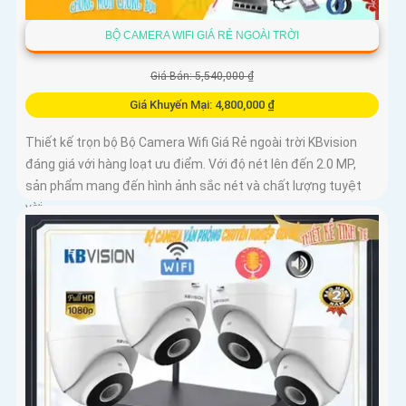
BỘ CAMERA WIFI GIÁ RẺ NGOÀI TRỜI
Giá Bán: 5,540,000 ₫
Giá Khuyến Mại: 4,800,000 ₫
Thiết kế trọn bộ Bộ Camera Wifi Giá Rẻ ngoài trời KBvision
đáng giá với hàng loạt ưu điểm. Với độ nét lên đến 2.0 MP,
sản phẩm mang đến hình ảnh sắc nét và chất lượng tuyệt
vời