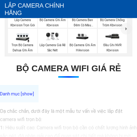
LẮP CAMERA CHÍNH
HÃNG
Bộ Camera Ghi Âm
Bộ Camera Ban
Bộ Camera Chống
Lắp Camera
Kbvision
Đêm Có Màu
Trộm Kbvision
Kbvision Trọn Gói
Kbvision
Trọn Bộ Camera
Lắp Camera Giá Rẻ
Bộ Camera Ghi Âm
Đầu Ghi NVR
Dahua Ghi Âm
Sắc Nét
Hikvision
Kbvision
BỘ CAMERA WIFI GIÁ RẺ
Dạ chắc chắn, dưới đây là một mẫu tư vấn về việc lắp đặt
camera wifi trọn bộ:
1:
Hiệu suất cao: Camera wifi trọn bộ cần có chất lượng hình ảnh
sắc nét, độ phân giải cao để quan sát chi tiết mà không bị mờ.