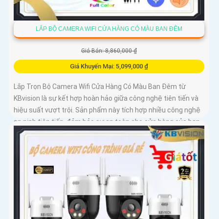
LẮP BỘ CAMERA WIFI CỬA HÀNG CÓ MÀU BAN ĐÊM
Giá Bán: 8,860,000 ₫
Giá Khuyến Mại: 5,099,000 ₫
Lắp Trọn Bộ Camera Wifi Cửa Hàng Có Màu Ban Đêm từ
KBvision là sự kết hợp hoàn hảo giữa công nghệ tiên tiến và
hiệu suất vượt trội. Sản phẩm này tích hợp nhiều công nghệ
an ninh tiên tiến, đảm bảo sự an toàn cho cửa hàng của bạn