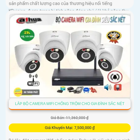
sản phẩm chất lượng cao của thương hiệu nổi tiếng
KBvision, được trang bị tính năng đáng chú ý là khả năng thu
âm và loa tích hợp
LẮP BỘ CAMERA WIFI CHỐNG TRỘM CHO GIA ĐÌNH SẮC NÉT
Giá Bán: 11,360,000 ₫
Giá Khuyến Mại: 7,500,000 ₫