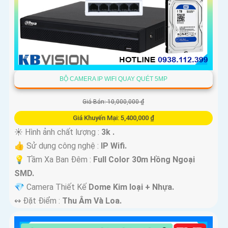
BỘ CAMERA IP WIFI QUAY QUÉT 5MP
Giá Bán: 10,000,000 ₫
Giá Khuyến Mại: 5,400,000 ₫
☀️ Hình ảnh chất lượng :
3k .
👍 Sử dụng công nghệ :
IP Wifi.
💡 Tầm Xa Ban Đêm :
Full Color 30m Hồng Ngoại
SMD.
💎 Camera Thiết Kế
Dome Kim loại + Nhựa.
️↭ Đặt Điểm :
Thu Âm Và Loa.