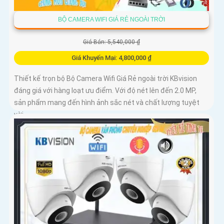
BỘ CAMERA WIFI GIÁ RẺ NGOÀI TRỜI
Giá Bán: 5,540,000 ₫
Giá Khuyến Mại: 4,800,000 ₫
Thiết kế trọn bộ Bộ Camera Wifi Giá Rẻ ngoài trời KBvision
đáng giá với hàng loạt ưu điểm. Với độ nét lên đến 2.0 MP,
sản phẩm mang đến hình ảnh sắc nét và chất lượng tuyệt
vời