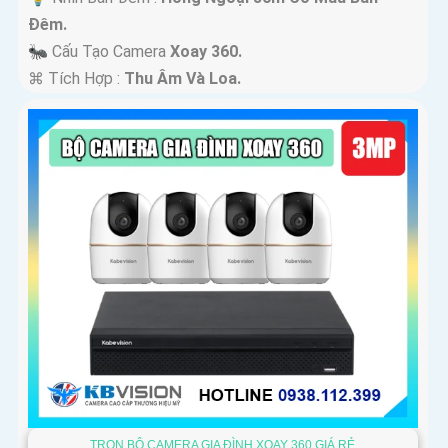
Ðêm.
🐜 Cấu Tạo Camera
Xoay 360.
️⌘ Tích Hợp :
Thu Âm Và Loa.
TRỌN BỘ CAMERA GIA ĐÌNH XOAY 360 GIÁ RẺ