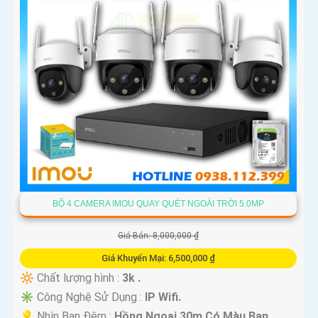
BỘ 4 CAMERA IMOU QUAY QUÉT NGOÀI TRỜI 5.0MP
Giá Bán: 8,000,000 ₫
Giá Khuyến Mại: 6,500,000 ₫
🔆 Chất lượng hình :
3k .
✳️ Công Nghệ Sử Dụng :
IP Wifi.
💡 Nhìn Ban Đêm :
Hồng Ngoại 30m Có Màu Ban