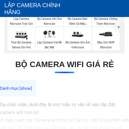
LẮP CAMERA CHÍNH
HÃNG
Bộ Camera Ghi Âm
Bộ Camera Ban
Bộ Camera Chống
Lắp Camera
Kbvision
Đêm Có Màu
Trộm Kbvision
Kbvision Trọn Gói
Kbvision
Trọn Bộ Camera
Lắp Camera Giá Rẻ
Bộ Camera Ghi Âm
Đầu Ghi NVR
Dahua Ghi Âm
Sắc Nét
Hikvision
Kbvision
BỘ CAMERA WIFI GIÁ RẺ
Dạ chắc chắn, dưới đây là một mẫu tư vấn về việc lắp đặt
camera wifi trọn bộ:
1:
Hiệu suất cao: Camera wifi trọn bộ cần có chất lượng hình ảnh
sắc nét, độ phân giải cao để quan sát chi tiết mà không bị mờ.