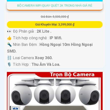
BỘ CAMERA WIFI QUAY QUÉT 2K TRONG NHÀ GIÁ RẺ
Giá Bán: 5,500,000 ₫
Giá Khuyến Mại: 3,399,000 ₫
👀 Độ Phân giải :
2K Lite .
👍 Tích hợp công nghệ :
IP Wifi.
🔦 Nhìn Ban Đêm :
Hồng Ngoại 10m Hồng Ngoại
SMD.
⛓ Loại Camera
Xoay 360.
️🎙 Tích Hợp :
Thu Âm Và Loa.