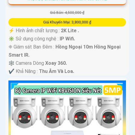
Giá Bán: 4,500,000 ₫
Giá Khuyến Mại: 3,800,000 ₫
️⚡ Hình ảnh chất lượng :
2K Lite .
✳️ Sử dụng công nghệ :
IP Wifi.
❈ Giám sát Ban Đêm :
Hồng Ngoại 10m Hồng Ngoại
Smart IR.
🕸️ Camera Dòng
Xoay 360.
️✔️ Khả Năng :
Thu Âm Và Loa.