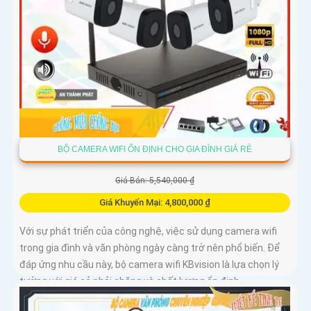
BỘ CAMERA WIFI ỔN ĐỊNH CHO GIA ĐÌNH GIÁ RẺ
Giá Bán: 5,540,000 ₫
Giá Khuyến Mại: 4,800,000 ₫
Với sự phát triển của công nghệ, việc sử dụng camera wifi
trong gia đình và văn phòng ngày càng trở nên phổ biến. Để
đáp ứng nhu cầu này, bộ camera wifi KBvision là lựa chọn lý
tưởng với giá cả phải chăng và chất lượng ổn định