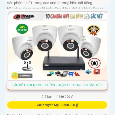
sản phẩm chất lượng cao của thương hiệu nổi tiếng
KBvision, được trang bị tính năng đáng chú ý là khả năng thu
âm và loa tích hợp
LẮP BỘ CAMERA WIFI CHỐNG TRỘM CHO GIA ĐÌNH SẮC NÉT
Giá Bán: 11,360,000 ₫
Giá Khuyến Mại: 7,500,000 ₫