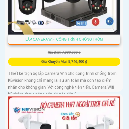
LẮP CAMERA WIFI CÔNG TRÌNH CHỐNG TRỘM
Giá Bán: 7,980,000 ₫
Giá Khuyến Mại: 5,746,400 ₫
Thiết kế trọn bộ lắp Camera Wifi cho công trình chống trộm
KBvision không chỉ mang lại sự an toàn mà còn tạo điểm
nhấn cho không gian. Với công nghệ tiên tiến, Camera Wifi
KBvision được nâng cấp độ nét đến 2