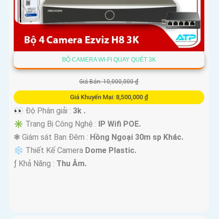
BỘ CAMERA WI-FI QUAY QUÉT 3K
Giá Bán: 10,000,000 ₫
Giá Khuyến Mại: 8,500,000 ₫
👀 Độ Phân giải :
3k .
✳️ Trang Bị Công Nghệ :
IP Wifi POE.
❃ Giám sát Ban Đêm :
Hồng Ngoại 30m sp Khác.
❄ Thiết Kế Camera
Dome Plastic.
️ƒ Khả Năng :
Thu Âm.