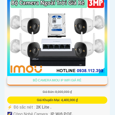
BỘ CAMERA IMOU IP WIFI GIÁ RẺ
Giá Bán: 8,000,000 ₫
Giá Khuyến Mại: 4,400,000 ₫
️⚡ Độ sắc nét :
2K Lite .
🌠 Công Nghệ Camera :
IP Wifi POE.