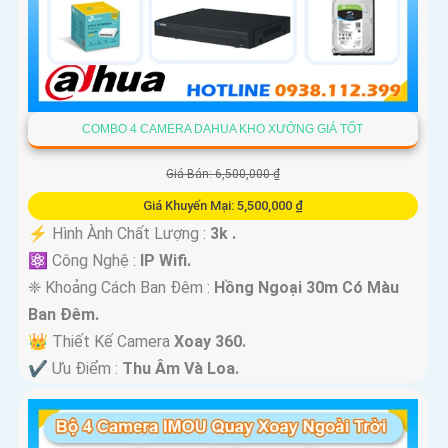
COMBO 4 CAMERA DAHUA KHO XƯỞNG GIÁ TỐT
Giá Bán: 6,500,000 ₫
Giá Khuyến Mại: 5,500,000 ₫
️⚡ Hình Ành Chất Lượng :
3k .
⚛️ Công Nghệ :
IP Wifi.
❈ Khoảng Cách Ban Đêm :
Hồng Ngoại 30m Có Màu
Ban Ðêm.
👑 Thiết Kế Camera
Xoay 360.
️✔️ Ưu Điểm :
Thu Âm Và Loa.