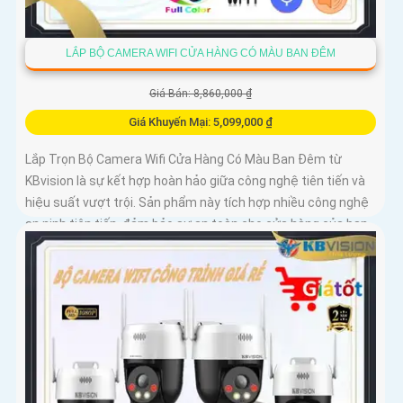
LẮP BỘ CAMERA WIFI CỬA HÀNG CÓ MÀU BAN ĐÊM
Giá Bán: 8,860,000 ₫
Giá Khuyến Mại: 5,099,000 ₫
Lắp Trọn Bộ Camera Wifi Cửa Hàng Có Màu Ban Đêm từ
KBvision là sự kết hợp hoàn hảo giữa công nghệ tiên tiến và
hiệu suất vượt trội. Sản phẩm này tích hợp nhiều công nghệ
an ninh tiên tiến, đảm bảo sự an toàn cho cửa hàng của bạn