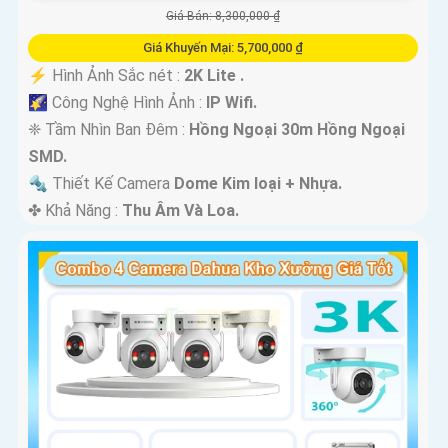
Giá Bán: 8,300,000 ₫
Giá Khuyến Mại: 5,700,000 ₫
️⚡ Hình Ảnh Sắc nét :
2K Lite .
🌠 Công Nghệ Hình Ảnh :
IP Wifi.
❈ Tầm Nhìn Ban Đêm :
Hồng Ngoại 30m Hồng Ngoại
SMD.
🔩 Thiết Kế Camera
Dome Kim loại + Nhựa.
️✤ Khả Năng :
Thu Âm Và Loa.