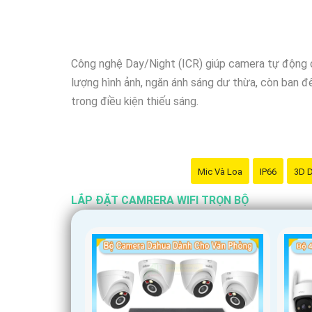
dụng di động.
⤪
5:
Tính năng thông minh: Camera wifi trọn bộ n
khả năng giám sát.
Công nghệ Day/Night (ICR) giúp camera tự động c
Hy vọng những gợi ý trên sẽ giúp bạn chọn lựa đư
lượng hình ảnh, ngăn ánh sáng dư thừa, còn ban đê
cụ thể hơn để Từng công trình có thể tư vấn chi t
trong điều kiện thiếu sáng.
Mic Và Loa
IP66
3D 
LẮP ĐẶT CAMRERA WIFI TRỌN BỘ