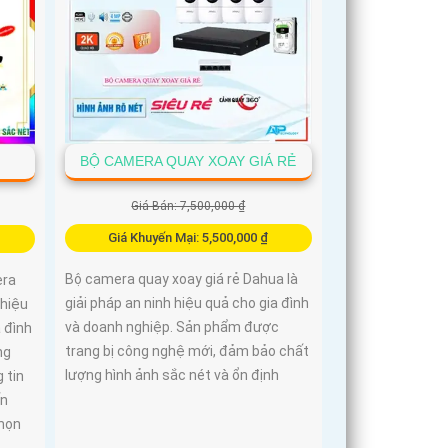
BỘ CAMERA QUAY XOAY GIÁ RẺ
Giá Bán: 7,500,000 ₫
Giá Khuyến Mại: 5,500,000 ₫
Bộ camera quay xoay giá rẻ Dahua là
era
giải pháp an ninh hiệu quả cho gia đình
 hiệu
và doanh nghiệp. Sản phẩm được
 đình
trang bị công nghệ mới, đảm bảo chất
ng
lượng hình ảnh sắc nét và ổn định
 tin
ấn
chọn