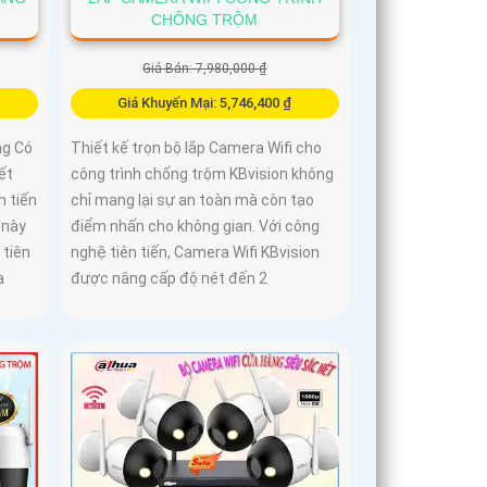
CHỐNG TRỘM
Giá Bán: 7,980,000 ₫
Giá Khuyến Mại: 5,746,400 ₫
ng Có
Thiết kế trọn bộ lắp Camera Wifi cho
ết
công trình chống trộm KBvision không
n tiến
chỉ mang lại sự an toàn mà còn tạo
 này
điểm nhấn cho không gian. Với công
 tiên
nghệ tiên tiến, Camera Wifi KBvision
a
được nâng cấp độ nét đến 2