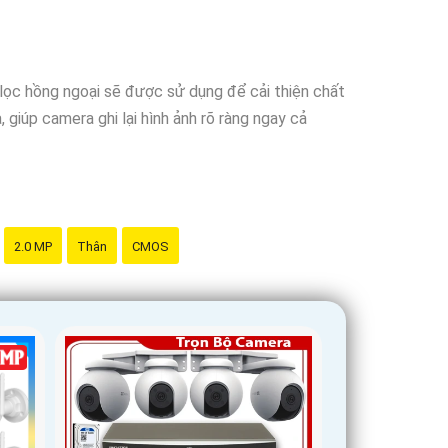
iến hồng ngoại, đàm thoại 2 chiều để nâng cao
lọc hồng ngoại sẽ được sử dụng để cải thiện chất
m thông tin hoặc hỗ trợ, bạn có thể đặt câu hỏi
 giúp camera ghi lại hình ảnh rõ ràng ngay cả
2.0 MP
Thân
CMOS