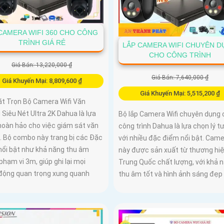
 CAMERA WIFI 360 CHO CÔNG
TRÌNH GIÁ RẺ
LẮP CAMERA WIFI CHUYÊN D
CHO CÔNG TRÌNH
Giá Bán: 13,220,000 ₫
Giá Bán: 7,640,000 ₫
Giá Khuyến Mại: 8,809,600 ₫
Giá Khuyến Mại: 5,515,200 ₫
ặt Trọn Bộ Camera Wifi Văn
Siêu Nét Ultra 2K Dahua là lựa
Bộ lắp Camera Wifi chuyên dụng 
hoàn hảo cho việc giám sát văn
công trình Dahua là lựa chọn lý 
. Bộ combo này trang bị các Đặc
với nhiều đặc điểm nổi bật. Cam
nổi bật như khả năng thu âm
này được sản xuất từ thương hi
phạm vi 3m, giúp ghi lại mọi
Trung Quốc chất lượng, với khả 
 động quan trọng xung quanh
thu âm tốt và hình ảnh sáng đẹp