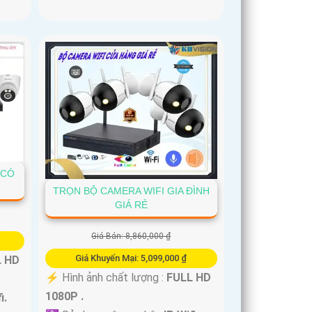
 CÓ
TRỌN BỘ CAMERA WIFI GIA ĐÌNH
GIÁ RẺ
Giá Bán: 8,860,000 ₫
Giá Khuyến Mại: 5,099,000 ₫
L HD
️⚡ Hình ảnh chất lượng :
FULL HD
1080P .
i.