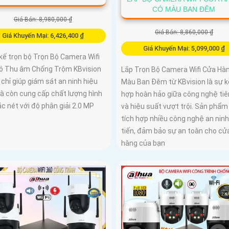
CÓ MÀU BAN ĐÊM
Giá Bán: 8,980,000 ₫
Giá Bán: 8,860,000 ₫
Giá Khuyến Mại: 6,426,400 ₫
Giá Khuyến Mại: 5,099,000 ₫
kế trọn bộ Trọn Bộ Camera Wifi
ó Thu âm Chống Trộm KBvision
Lắp Trọn Bộ Camera Wifi Cửa Hà
chỉ giúp giám sát an ninh hiệu
Màu Ban Đêm từ KBvision là sự k
à còn cung cấp chất lượng hình
hợp hoàn hảo giữa công nghệ tiê
c nét với độ phân giải 2.0 MP
và hiệu suất vượt trội. Sản phẩm
tích hợp nhiều công nghệ an ninh
tiến, đảm bảo sự an toàn cho cử
hàng của bạn