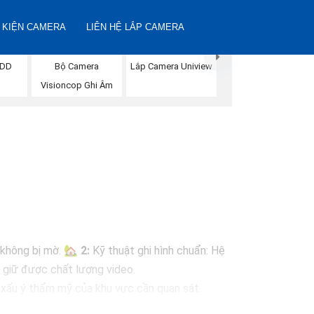
 KIỆN CAMERA
LIÊN HỆ LẮP CAMERA
Bộ Camera
HDD
Lắp Camera Uniview
Visioncop Ghi Âm
à không bị mờ. 🏡
2:
Kỹ thuật ghi hình chuẩn: Hệ
n giữ được chất lượng video.
m xấu ý thẩm mỹ của khu vực cần quan sát.
cập và quản lý hình ảnh từ xa thông qua ứng