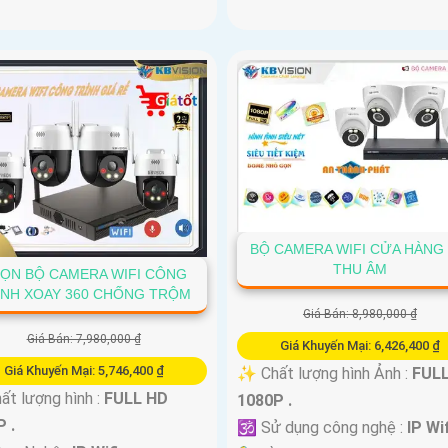
BỘ CAMERA WIFI CỬA HÀNG
THU ÂM
ỌN BỘ CAMERA WIFI CÔNG
ÌNH XOAY 360 CHỐNG TRỘM
Giá Bán: 8,980,000 ₫
Giá Bán: 7,980,000 ₫
Giá Khuyến Mại: 6,426,400 ₫
Giá Khuyến Mại: 5,746,400 ₫
✨ Chất lượng hình Ảnh :
FUL
ất lượng hình :
FULL HD
1080P .
 .
🕉️ Sử dụng công nghệ :
IP Wif