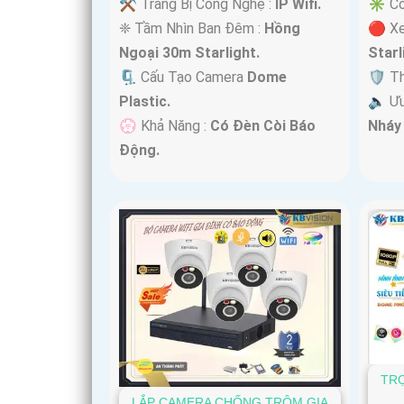
⚒ Trang Bị Công Nghệ :
IP Wifi.
✳️ C
❈ Tầm Nhìn Ban Đêm :
Hồng
🔴 X
Ngoại 30m Starlight.
Starl
🗜️ Cấu Tạo Camera
Dome
🛡 T
Plastic.
️🔈 Ư
️💮 Khả Năng :
Có Ðèn Còi Báo
Nháy
Động.
TRỌ
LẮP CAMERA CHỐNG TRỘM GIA