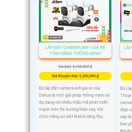
LẮP ĐẶT CAMERA WIFI GIÁ RẺ
LẮP
TÍNH NĂNG THÔNG MINH
Giá Bán: 8,100,000 ₫
Giá Khuyến Mại: 5,200,000 ₫
Bộ lắp đặt camera wifi giá rẻ của
Bộ Lắ
Dahua là một giải pháp thông minh và
Thoại
đa dạng với nhiều mẫu mã phát triển
camer
mạnh trên thị trường hiện nay. Với
đẹp và
chức năng ưu việt là khả năng thu...
này đư
bao g
khoản