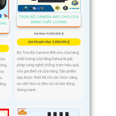
TRỌN BỘ CAMERA WIFI CHO CỬA
HÀNG CHẤT LƯỢNG
ỤNG
Giá Bán: 9,000,000 ₫
Giá Khuyến Mại: 5,800,000 ₫
Bộ Trọn Bộ Camera Wifi cho cửa hàng
chất lượng của hãng Dahua là giải
cho
pháp công nghệ chống trộm hiệu quả
tưởng
cho gia đình và cửa hàng. Sản phẩm
era
này được thiết kế với các chức năng
ệu
ưu việt như có đèn và còi báo động
năng
thông minh