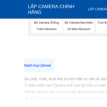
LẮP CAMERA CHÍNH
LẮP CAMERA
HÃNG
Bộ Camera Chống
Bộ Camera Ban Đêm
Trọn B
Trộm Kbvision
Có Màu Kbvision
Dạ chắc chắn, dưới đây là một mẫu tư vấn về việc 
1:
Hiệu suất cao: Camera wifi trọn bộ cần có chất 
thống camera cần hỗ trợ chuẩn ghi hình hiện đại,
👈
3:
Thiết kế thẩm mỹ: Chọn camera wifi trọn bộ 
📷
4:
Hệ thống lưu trữ đám mây: Lựa chọn các loạ