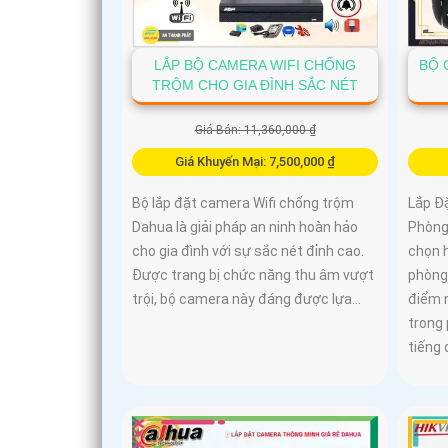
LẮP BỘ CAMERA WIFI CHỐNG
BỘ
TRỘM CHO GIA ĐÌNH SẮC NÉT
Giá Bán: 11,360,000 ₫
Giá Khuyến Mại: 7,500,000 ₫
Bộ lắp đặt camera Wifi chống trộm
Lắp Đ
Dahua là giải pháp an ninh hoàn hảo
Phòng 
cho gia đình với sự sắc nét đỉnh cao.
chọn 
Được trang bị chức năng thu âm vượt
phòng
trội, bộ camera này đáng được lựa...
điểm 
trong 
tiếng