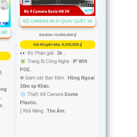
BỘ CAMERA WI-FI QUAY QUÉT 3K
Á RẺ
Giá Bán: 10,000,000 ₫
Giá Khuyến Mại: 8,500,000 ₫
👀 Độ Phân giải :
3k .
✳️ Trang Bị Công Nghệ :
IP Wifi
POE.
i
❃ Giám sát Ban Đêm :
Hồng Ngoại
30m sp Khác.
ồng
❄ Thiết Kế Camera
Dome
.
Plastic.
m
️ƒ Khả Năng :
Thu Âm.