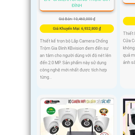
ĐÌNH
Giá Bán: 10,460,000 ₫
Giá Khuyến Mại: 6,932,800 ₫
Thiết 
Cửa C
Thiết kế trọn bộ Lắp Camera Chống
không 
Trộm Gia Đình KBvision đem đến sự
quả m
an tâm cho người dùng với độ nét lên
ảnh sắ
đến 2.0 MP. Sản phẩm này sử dụng
công nghệ mới nhất được tích hợp
từng...