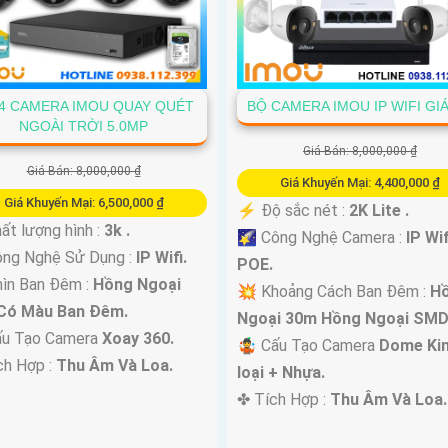
4 CAMERA IMOU QUAY QUÉT
BỘ CAMERA IMOU IP WIFI GI
NGOÀI TRỜI 5.0MP
Giá Bán: 8,000,000 ₫
Giá Bán: 8,000,000 ₫
Giá Khuyến Mại: 4,400,000 ₫
Giá Khuyến Mại: 6,500,000 ₫
️⚡ Độ sắc nét :
2K Lite .
ất lượng hình :
3k .
🌠 Công Nghệ Camera :
IP Wif
ông Nghệ Sử Dụng :
IP Wifi.
POE.
ìn Ban Đêm :
Hồng Ngoại
💥 Khoảng Cách Ban Đêm :
H
Có Màu Ban Ðêm.
Ngoại 30m Hồng Ngoại SMD
ấu Tạo Camera
Xoay 360.
🤹 Cấu Tạo Camera
Dome Ki
ch Hợp :
Thu Âm Và Loa.
loại + Nhựa.
️✤ Tích Hợp :
Thu Âm Và Loa.