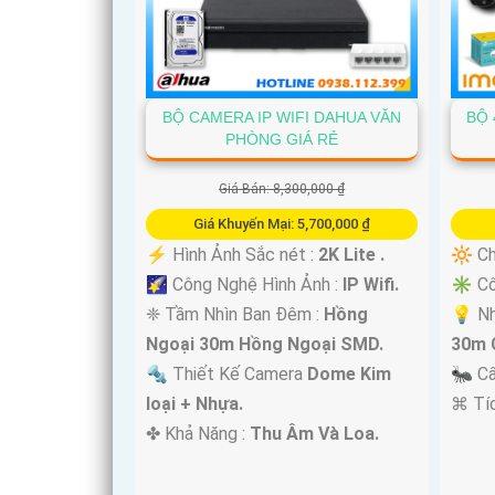
BỘ CAMERA IP WIFI DAHUA VĂN
BỘ 
PHÒNG GIÁ RẺ
Giá Bán: 8,300,000 ₫
Giá Khuyến Mại: 5,700,000 ₫
️⚡ Hình Ảnh Sắc nét :
2K Lite .
🔆 Ch
🌠 Công Nghệ Hình Ảnh :
IP Wifi.
✳️ C
❈ Tầm Nhìn Ban Đêm :
Hồng
💡 Nh
Ngoại 30m Hồng Ngoại SMD.
30m 
🔩 Thiết Kế Camera
Dome Kim
🐜 C
loại + Nhựa.
️⌘ Tí
️✤ Khả Năng :
Thu Âm Và Loa.
'