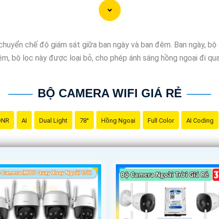
ên có các tính năng thông minh như cảnh báo chuyển động, cảm b
huyển chế độ giám sát giữa ban ngày và ban đêm. Ban ngày, bộ 
ợc sản phẩm phù hợp để lắp đặt camera wifi trọn bộ. Nếu cần thê
m, bộ lọc này được loại bỏ, cho phép ánh sáng hồng ngoại đi qua,
iết hơn.
BỘ CAMERA WIFI GIÁ RẺ
DNR
AI
Dual Light
78°
Hồng Ngoại
Full Color
AI Coding