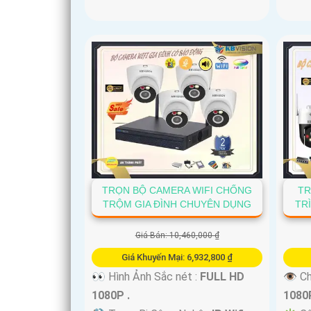
TRỌN BỘ CAMERA WIFI CHỐNG
TR
TRỘM GIA ĐÌNH CHUYÊN DỤNG
TR
Giá Bán: 10,460,000 ₫
Giá Khuyến Mại: 6,932,800 ₫
👀 Hình Ảnh Sắc nét :
FULL HD
👁 Ch
1080P .
1080P