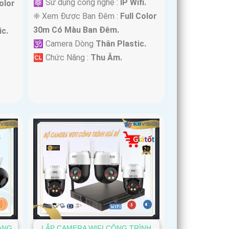
⚛️ Sử dụng công nghệ :
IP Wifi.
olor
❈ Xem Được Ban Đêm :
Full Color
30m Có Màu Ban Ðêm.
c.
🕉️ Camera Dòng
Thân Plastic.
️🆑 Chức Năng :
Thu Âm.
ÀNG
LẮP CAMERA WIFI CÔNG TRÌNH