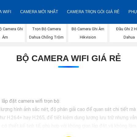
 WIFI
CAMERA MỚI NHẤT
CAMERA TRỌN GÓI GIÁ RẺ
PHỤ
ộ Camera Ghi
Trọn Bộ Camera
Bộ Camera Ghi Âm
Đầu Ghi 2 
Âm
Dahua Chống Trộm
Hikvision
Dahua
BỘ CAMERA WIFI GIÁ RẺ
lắp đặt camera wifi trọn bộ:
lượng hình ảnh sắc nét, độ phân giải cao để quan sát chi tiết m
 như H.264+ hay H.265, để tiết kiệm dung lượng lưu trữ nhưng vẫ
có thiết kế tinh tế, phù hợp với không gian lắp đặt và không là
i camera có hệ thống lưu trữ đám mây sẽ giúp bạn dễ dàng truy 