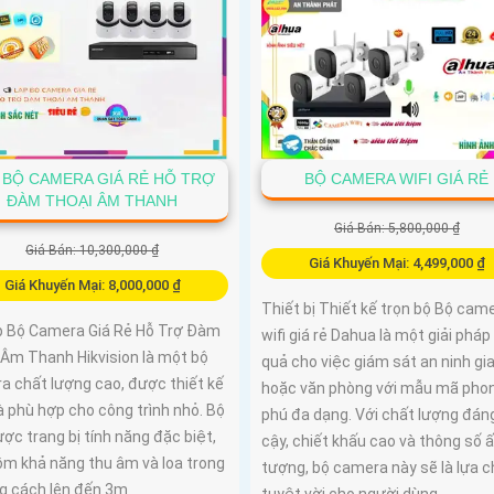
 BỘ CAMERA GIÁ RẺ HỖ TRỢ
BỘ CAMERA WIFI GIÁ RẺ
ĐÀM THOẠI ÂM THANH
Giá Bán: 5,800,000 ₫
Giá Bán: 10,300,000 ₫
Giá Khuyến Mại: 4,499,000 ₫
Giá Khuyến Mại: 8,000,000 ₫
Thiết bị Thiết kế trọn bộ Bộ cam
p Bộ Camera Giá Rẻ Hỗ Trợ Đàm
wifi giá rẻ Dahua là một giải pháp
 Âm Thanh Hikvision là một bộ
quả cho việc giám sát an ninh gia
a chất lượng cao, được thiết kế
hoặc văn phòng với mẫu mã pho
 phù hợp cho công trình nhỏ. Bộ
phú đa dạng. Với chất lượng đáng
ợc trang bị tính năng đặc biệt,
cậy, chiết khấu cao và thông số 
ồm khả năng thu âm và loa trong
tượng, bộ camera này sẽ là lựa 
g cách lên đến 3m
tuyệt vời cho người dùng