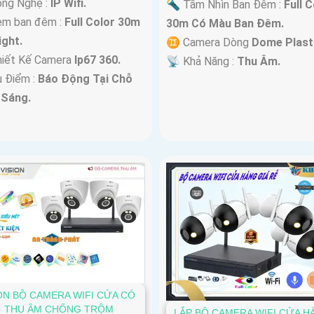
ông Nghệ :
IP Wifi.
🔦 Tầm Nhìn Ban Đêm :
Full C
em ban đêm :
Full Color 30m
30m Có Màu Ban Ðêm.
ight.
♊ Camera Dòng
Dome Plasti
hiết Kế Camera
Ip67 360.
️📡 Khả Năng :
Thu Âm.
u Điểm :
Báo Động Tại Chỗ
 Sáng.
N BỘ CAMERA WIFI CỬA CÓ
THU ÂM CHỐNG TRỘM
LẮP BỘ CAMERA WIFI CỬA H