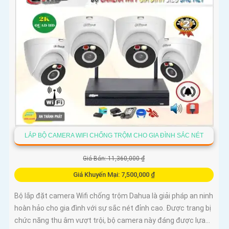
LẮP BỘ CAMERA WIFI CHỐNG TRỘM CHO GIA ĐÌNH SẮC NÉT
Giá Bán: 11,360,000 ₫
Giá Khuyến Mại: 7,500,000 ₫
Bộ lắp đặt camera Wifi chống trộm Dahua là giải pháp an ninh
hoàn hảo cho gia đình với sự sắc nét đỉnh cao. Được trang bị
chức năng thu âm vượt trội, bộ camera này đáng được lựa...