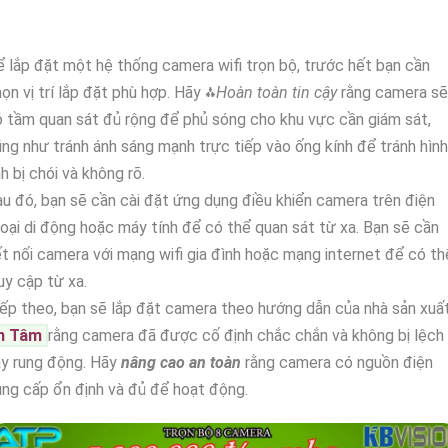
 lắp đặt một hệ thống camera wifi trọn bộ, trước hết bạn cần
ọn vị trí lắp đặt phù hợp. Hãy ⁂
Hoàn toàn tin cậy
rằng camera sẽ
 tầm quan sát đủ rộng để phủ sóng cho khu vực cần giám sát,
ng như tránh ánh sáng mạnh trực tiếp vào ống kính để tránh hình
h bị chói và không rõ.
u đó, bạn sẽ cần cài đặt ứng dụng điều khiển camera trên điện
oại di động hoặc máy tính để có thể quan sát từ xa. Bạn sẽ cần
t nối camera với mạng wifi gia đình hoặc mạng internet để có th
uy cập từ xa.
ếp theo, bạn sẽ lắp đặt camera theo hướng dẫn của nhà sản xuất
n Tâm
rằng camera đã được cố định chắc chắn và không bị lệch
ay rung động. Hãy
nâng cao an toàn
rằng camera có nguồn điện
ng cấp ổn định và đủ để hoạt động.