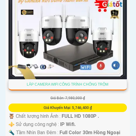
LẮP CAMERA WIFI CÔNG TRÌNH CHỐNG TRỘM
Giá Bán: 7,980,000 ₫
Giá Khuyến Mại: 5,746,400 ₫
🦉 Chất lượng hình Ảnh :
FULL HD 1080P .
⚜️ Sử dụng công nghệ :
IP Wifi.
🔦 Tầm Nhìn Ban Đêm :
Full Color 30m Hồng Ngoại