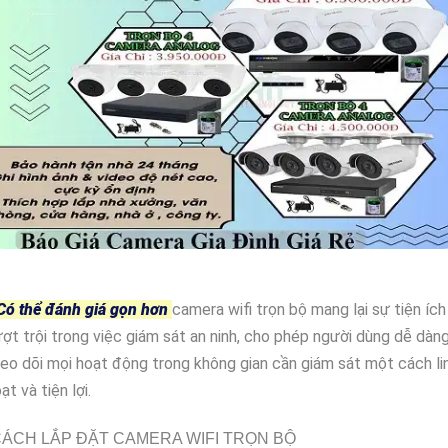
Có thể đánh giá gọn hơn
camera wifi trọn bộ mang lại sự tiện ích
ợt trội trong việc giám sát an ninh, cho phép người dùng dễ dàn
eo dõi mọi hoạt động trong không gian cần giám sát một cách li
ạt và tiện lợi.
ÁCH LẮP ĐẶT CAMERA WIFI TRỌN BỘ