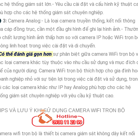
c hệ thống giám sát lớn.- Yêu cầu cài đặt và cấu hình kỹ thuật c
ù hợp cho các hệ thống giám sát chuyên nghiệp.

3:
Camera Analog:- Là loại camera truyền thống, kết nối thông
a cáp đồng trục, cần một đầu ghi hình để ghi lại hình ảnh.- Thườ
 chất lượng hình ảnh thấp hơn so với camera IP hoặc WiFi trọn b
ông linh hoạt trong việc cài đặt và di chuyển.
Có thể đánh giá gọn hơn
sự phân biệt giữa camera WiFi trọn bộ 
c loại camera khác tùy thuộc vào nhu cầu sử dụng và mục đích 
ể của người dùng. Camera WiFi trọn bộ thích hợp cho gia đình h
anh nghiệp nhỏ với sự tiện lợi trong việc cài đặt và sử dụng, tro
i các loại camera khác như IP hay Analog phù hợp cho các hệ
ống giám sát chuyên nghiệp với yêu cầu kỹ thuật cao.
IPS VÀ LƯU Ý KHI SỬ DỤNG CAMERA WIFI TRỌN BỘ
mera wifi trọn bộ là thiết bị camera giám sát không dây kết nối