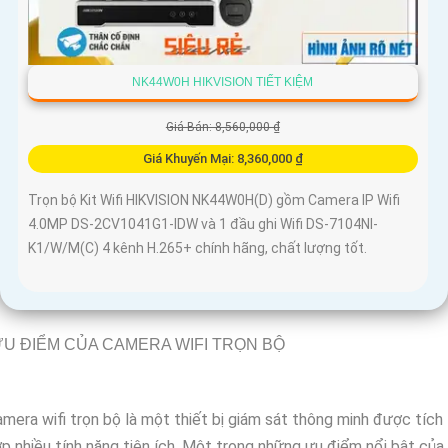
NK44W0H HIKVISION TIẾT KIỆM
Giá Bán: 8,560,000 ₫
Giá Khuyến Mại: 8,360,000 ₫
Trọn bộ Kit Wifi HIKVISION NK44W0H(D) gồm Camera IP Wifi
4.0MP DS-2CV1041G1-IDW và 1 đầu ghi Wifi DS-7104NI-
K1/W/M(C) 4 kênh H.265+ chính hãng, chất lượng tốt.
U ĐIỂM CỦA CAMERA WIFI TRỌN BỘ
mera wifi trọn bộ là một thiết bị giám sát thông minh được tích
p nhiều tính năng tiện ích. Một trong những ưu điểm nổi bật của