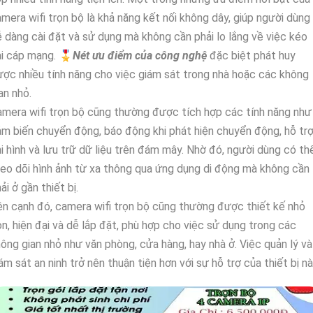
mera wifi trọn bộ là khả năng kết nối không dây, giúp người dùng
 dàng cài đặt và sử dụng mà không cần phải lo lắng về việc kéo
i cáp mạng. 🎖️
Nét ưu điểm của công nghệ
đặc biệt phát huy
ợc nhiều tính năng cho việc giám sát trong nhà hoặc các không
an nhỏ.
mera wifi trọn bộ cũng thường được tích hợp các tính năng như
m biến chuyển động, báo động khi phát hiện chuyển động, hỗ tr
i hình và lưu trữ dữ liệu trên đám mây. Nhờ đó, người dùng có th
eo dõi hình ảnh từ xa thông qua ứng dụng di động mà không cần
ải ở gần thiết bị.
n cạnh đó, camera wifi trọn bộ cũng thường được thiết kế nhỏ
n, hiện đại và dễ lắp đặt, phù hợp cho việc sử dụng trong các
ông gian nhỏ như văn phòng, cửa hàng, hay nhà ở. Việc quản lý và
ám sát an ninh trở nên thuận tiện hơn với sự hỗ trợ của thiết bị nà