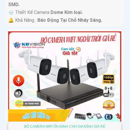
SMD.
🌧️ Thiết Kế Camera
Dome Kim loại.
️🔔 Khả Năng :
Báo Động Tại Chỗ Nháy Sáng.
BỘ CAMERA WIFI ỔN ĐỊNH CHO GIA ĐÌNH GIÁ RẺ