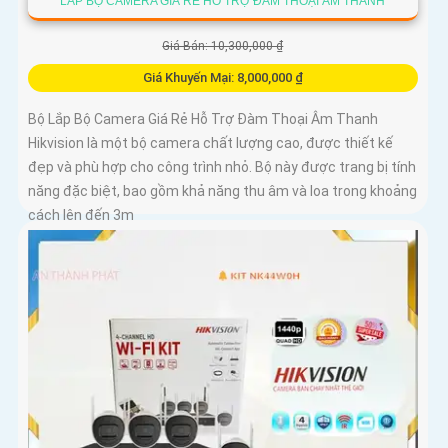
LẮP BỘ CAMERA GIÁ RẺ HỖ TRỢ ĐÀM THOẠI ÂM THANH
Giá Bán: 10,300,000 ₫
Giá Khuyến Mại: 8,000,000 ₫
Bộ Lắp Bộ Camera Giá Rẻ Hỗ Trợ Đàm Thoại Âm Thanh
Hikvision là một bộ camera chất lượng cao, được thiết kế
đẹp và phù hợp cho công trình nhỏ. Bộ này được trang bị tính
năng đặc biệt, bao gồm khả năng thu âm và loa trong khoảng
cách lên đến 3m