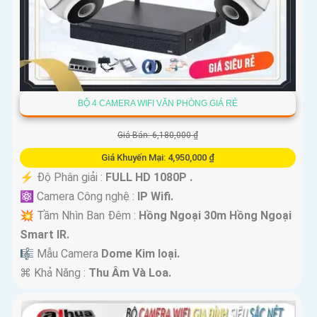
BỘ 4 CAMERA WIFI VĂN PHÒNG GIÁ RẺ
Giá Bán: 6,180,000 ₫
Giá Khuyến Mại: 4,950,000 ₫
️⚡ Độ Phân giải :
FULL HD 1080P .
⚛️ Camera Công nghệ :
IP Wifi.
💥 Tầm Nhìn Ban Đêm :
Hồng Ngoại 30m Hồng Ngoại
Smart IR.
🎼️ Mẫu Camera
Dome Kim loại.
️⌘ Khả Năng :
Thu Âm Và Loa.