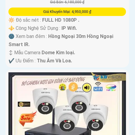
Giá Bán: 6,180,000 ₫
Giá Khuyến Mại: 4,950,000 ₫
🔆 Độ sắc nét :
FULL HD 1080P .
⚜️ Công Nghệ Sử Dụng :
IP Wifi.
🌚 Xem ban đêm :
Hồng Ngoại 30m Hồng Ngoại
Smart IR.
↕️ Mẫu Camera
Dome Kim loại.
️✔️ Ưu Điểm :
Thu Âm Và Loa.