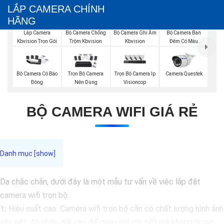
LẮP CAMERA CHÍNH
HÃNG
Bộ Camera Chống
Bộ Camera Ghi Âm
Bộ Camera Ban
Lắp Camera
Trộm Kbvision
Kbvision
Đêm Có Màu
Kbvision Trọn Gói
Kbvision
Trọn Bộ Camera Ip
Bộ Camera Có Báo
Trọn Bộ Camera
Camera Questek
Visioncop
Đông
Nên Dùng
BỘ CAMERA WIFI GIÁ RẺ
Dạ chắc chắn, dưới đây là một mẫu tư vấn về việc lắp đặt
camera wifi trọn bộ:
1:
Hiệu suất cao: Camera wifi trọn bộ cần có chất lượng hình ảnh
sắc nét, độ phân giải cao để quan sát chi tiết mà không bị mờ.