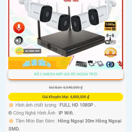
BỘ CAMERA WIFI GIÁ RẺ NGOÀI TRỜI
Giá Bán: 5,540,000 ₫
Giá Khuyến Mại: 4,800,000 ₫
🔅 Hình ảnh chất lượng :
FULL HD 1080P .
®️ Công Nghệ Hình Ảnh :
IP Wifi.
🔅 Tầm Nhìn Ban Đêm :
Hồng Ngoại 30m Hồng Ngoại
SMD.