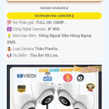
Giá Bán: 5,540,000 ₫
Giá Khuyến Mại: 4,800,000 ₫
💯 Độ Phân giải :
FULL HD 1080P .
🕉️ Công Nghệ Camera :
IP Wifi.
💡 Xem ban đêm :
Hồng Ngoại 30m Hồng Ngoại
SMD.
🤹 Loại Camera
Thân Plastic.
️📢 Ưu Điểm :
Thu Âm Và Loa.