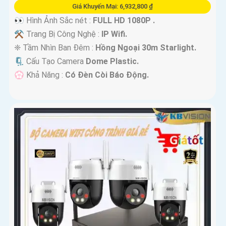
Giá Khuyến Mại: 6,932,800 ₫
👀 Hình Ảnh Sắc nét :
FULL HD 1080P .
⚒ Trang Bị Công Nghệ :
IP Wifi.
❈ Tầm Nhìn Ban Đêm :
Hồng Ngoại 30m Starlight.
🗜️ Cấu Tạo Camera
Dome Plastic.
️💮 Khả Năng :
Có Ðèn Còi Báo Động.