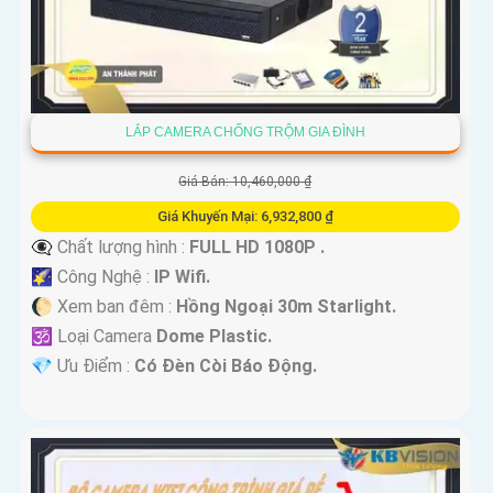
LẮP CAMERA CHỐNG TRỘM GIA ĐÌNH
Giá Bán: 10,460,000 ₫
Giá Khuyến Mại: 6,932,800 ₫
👁️‍🗨 Chất lượng hình :
FULL HD 1080P .
🌠 Công Nghệ :
IP Wifi.
🌔 Xem ban đêm :
Hồng Ngoại 30m Starlight.
🕉️ Loại Camera
Dome Plastic.
️💎 Ưu Điểm :
Có Ðèn Còi Báo Động.