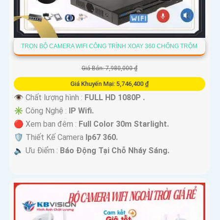
TRỌN BỘ CAMERA WIFI CÔNG TRÌNH XOAY 360 CHỐNG TRỘM
Giá Bán: 7,980,000 ₫
Giá Khuyến Mại: 5,746,400 ₫
👁 Chất lượng hình :
FULL HD 1080P .
✳️ Công Nghệ :
IP Wifi.
🔴 Xem ban đêm :
Full Color 30m Starlight.
🛡 Thiết Kế Camera
Ip67 360.
️🔈 Ưu Điểm :
Báo Động Tại Chỗ Nháy Sáng.