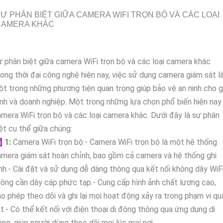
Ự PHÂN BIỆT GIỮA CAMERA WIFI TRỌN BỘ VÀ CÁC LOẠI
CAMERA KHÁC
 phân biệt giữa camera WiFi trọn bộ và các loại camera khác
ong thời đại công nghệ hiện nay, việc sử dụng camera giám sát l
t trong những phương tiện quan trọng giúp bảo vệ an ninh cho g
nh và doanh nghiệp. Một trong những lựa chọn phổ biến hiện nay 
mera WiFi trọn bộ và các loại camera khác. Dưới đây là sự phân
ệt cụ thể giữa chúng:
️
1:
Camera WiFi trọn bộ:- Camera WiFi trọn bộ là một hệ thống
mera giám sát hoàn chỉnh, bao gồm cả camera và hệ thống ghi
nh.- Cài đặt và sử dụng dễ dàng thông qua kết nối không dây WiFi
ông cần dây cáp phức tạp.- Cung cấp hình ảnh chất lượng cao,
o phép theo dõi và ghi lại mọi hoạt động xảy ra trong phạm vi qu
t.- Có thể kết nối với điện thoại di động thông qua ứng dụng di
ng, giúp người dùng theo dõi mọi lúc mọi nơi.