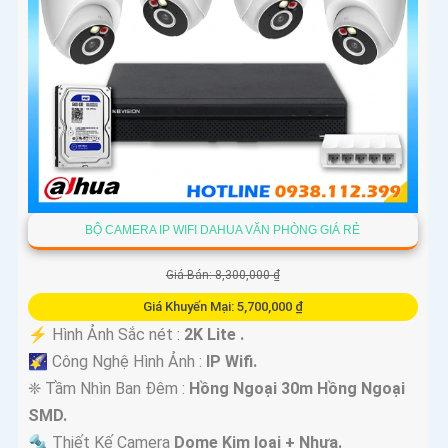
BỘ CAMERA IP WIFI DAHUA VĂN PHÒNG GIÁ RẺ
Giá Bán: 8,300,000 ₫
'
Giá Khuyến Mại: 5,700,000 ₫
️⚡ Hình Ảnh Sắc nét :
2K Lite .
🌠 Công Nghệ Hình Ảnh :
IP Wifi.
❈ Tầm Nhìn Ban Đêm :
Hồng Ngoại 30m Hồng Ngoại
SMD.
🔩 Thiết Kế Camera
Dome Kim loại + Nhựa.