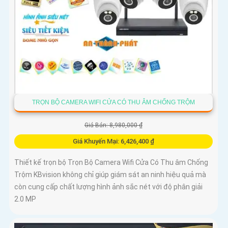
TRỌN BỘ CAMERA WIFI CỬA CÓ THU ÂM CHỐNG TRỘM
Giá Bán: 8,980,000 ₫
Giá Khuyến Mại: 6,426,400 ₫
Thiết kế trọn bộ Trọn Bộ Camera Wifi Cửa Có Thu âm Chống
Trộm KBvision không chỉ giúp giám sát an ninh hiệu quả mà
còn cung cấp chất lượng hình ảnh sắc nét với độ phân giải
2.0 MP