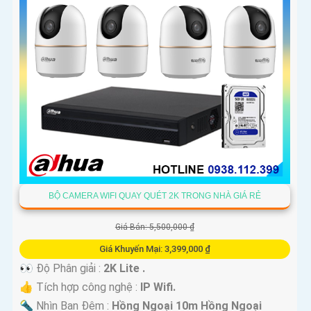
BỘ CAMERA WIFI QUAY QUÉT 2K TRONG NHÀ GIÁ RẺ
Giá Bán: 5,500,000 ₫
Giá Khuyến Mại: 3,399,000 ₫
👀 Độ Phân giải :
2K Lite .
👍 Tích hợp công nghệ :
IP Wifi.
🔦 Nhìn Ban Đêm :
Hồng Ngoại 10m Hồng Ngoại