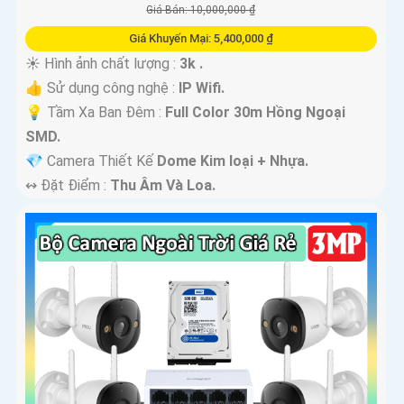
Giá Bán: 10,000,000 ₫
Giá Khuyến Mại: 5,400,000 ₫
☀️ Hình ảnh chất lượng :
3k .
👍 Sử dụng công nghệ :
IP Wifi.
💡 Tầm Xa Ban Đêm :
Full Color 30m Hồng Ngoại
SMD.
💎 Camera Thiết Kế
Dome Kim loại + Nhựa.
️↭ Đặt Điểm :
Thu Âm Và Loa.