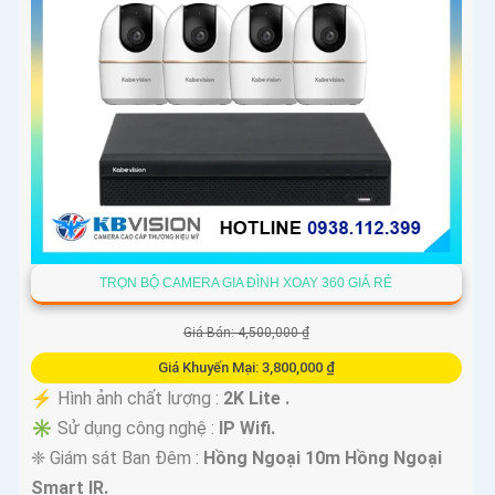
TRỌN BỘ CAMERA GIA ĐÌNH XOAY 360 GIÁ RẺ
Giá Bán: 4,500,000 ₫
Giá Khuyến Mại: 3,800,000 ₫
️⚡ Hình ảnh chất lượng :
2K Lite .
✳️ Sử dụng công nghệ :
IP Wifi.
❈ Giám sát Ban Đêm :
Hồng Ngoại 10m Hồng Ngoại
Smart IR.