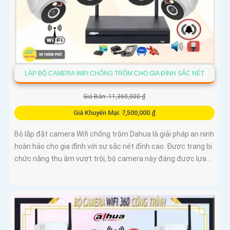
LẮP BỘ CAMERA WIFI CHỐNG TRỘM CHO GIA ĐÌNH SẮC NÉT
Giá Bán: 11,360,000 ₫
Giá Khuyến Mại: 7,500,000 ₫
Bộ lắp đặt camera Wifi chống trộm Dahua là giải pháp an ninh
hoàn hảo cho gia đình với sự sắc nét đỉnh cao. Được trang bị
chức năng thu âm vượt trội, bộ camera này đáng được lựa...