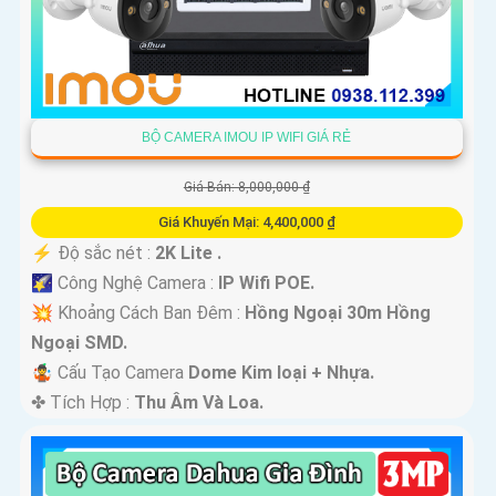
BỘ CAMERA IMOU IP WIFI GIÁ RẺ
Giá Bán: 8,000,000 ₫
Giá Khuyến Mại: 4,400,000 ₫
️⚡ Độ sắc nét :
2K Lite .
🌠 Công Nghệ Camera :
IP Wifi POE.
💥 Khoảng Cách Ban Đêm :
Hồng Ngoại 30m Hồng
Ngoại SMD.
🤹 Cấu Tạo Camera
Dome Kim loại + Nhựa.
️✤ Tích Hợp :
Thu Âm Và Loa.