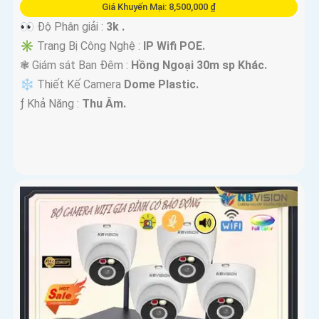
Giá Khuyến Mại: 8,500,000 ₫
👀 Độ Phân giải :
3k .
✳️ Trang Bị Công Nghệ :
IP Wifi POE.
❃ Giám sát Ban Đêm :
Hồng Ngoại 30m sp Khác.
❄ Thiết Kế Camera
Dome Plastic.
️ƒ Khả Năng :
Thu Âm.