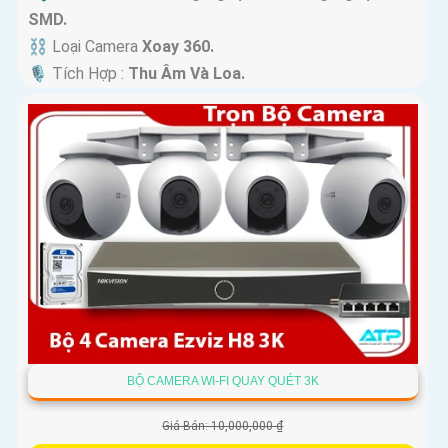
SMD.
⛓ Loại Camera
Xoay 360.
️🎙 Tích Hợp :
Thu Âm Và Loa.
BỘ CAMERA WI-FI QUAY QUÉT 3K
Giá Bán: 10,000,000 ₫