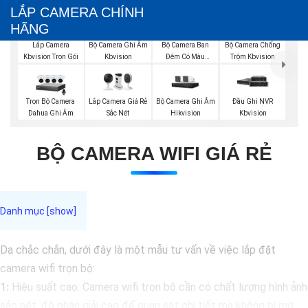
LẮP CAMERA CHÍNH
HÃNG
Bộ Camera Ghi Âm
Bộ Camera Ban
Bộ Camera Chống
Lắp Camera
Kbvision
Đêm Có Màu
Trộm Kbvision
Kbvision Trọn Gói
Kbvision
Trọn Bộ Camera
Lắp Camera Giá Rẻ
Bộ Camera Ghi Âm
Đầu Ghi NVR
Dahua Ghi Âm
Sắc Nét
Hikvision
Kbvision
BỘ CAMERA WIFI GIÁ RẺ
Dạ chắc chắn, dưới đây là một mẫu tư vấn về việc lắp đặt
camera wifi trọn bộ:
1:
Hiệu suất cao: Camera wifi trọn bộ cần có chất lượng hình ảnh
sắc nét, độ phân giải cao để quan sát chi tiết mà không bị mờ.