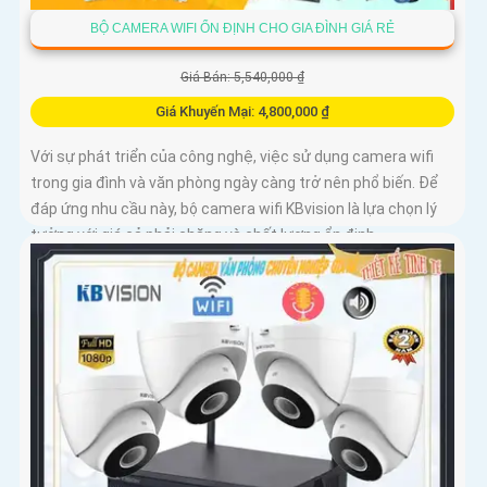
BỘ CAMERA WIFI ỔN ĐỊNH CHO GIA ĐÌNH GIÁ RẺ
Giá Bán: 5,540,000 ₫
Giá Khuyến Mại: 4,800,000 ₫
Với sự phát triển của công nghệ, việc sử dụng camera wifi
trong gia đình và văn phòng ngày càng trở nên phổ biến. Để
đáp ứng nhu cầu này, bộ camera wifi KBvision là lựa chọn lý
tưởng với giá cả phải chăng và chất lượng ổn định