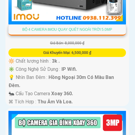
BỘ 4 CAMERA IMOU QUAY QUÉT NGOÀI TRỜI 5.0MP
Giá Bán: 8,000,000 ₫
Giá Khuyến Mại: 6,500,000 ₫
🔆 Chất lượng hình :
3k .
✳️ Công Nghệ Sử Dụng :
IP Wifi.
💡 Nhìn Ban Đêm :
Hồng Ngoại 30m Có Màu Ban
Ðêm.
🐜 Cấu Tạo Camera
Xoay 360.
️⌘ Tích Hợp :
Thu Âm Và Loa.