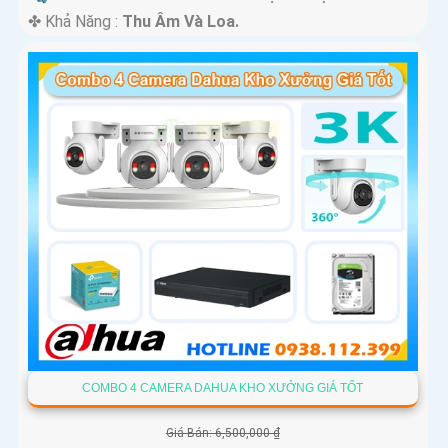
️✤ Khả Năng :
Thu Âm Và Loa.
COMBO 4 CAMERA DAHUA KHO XƯỞNG GIÁ TỐT
Giá Bán: 6,500,000 ₫