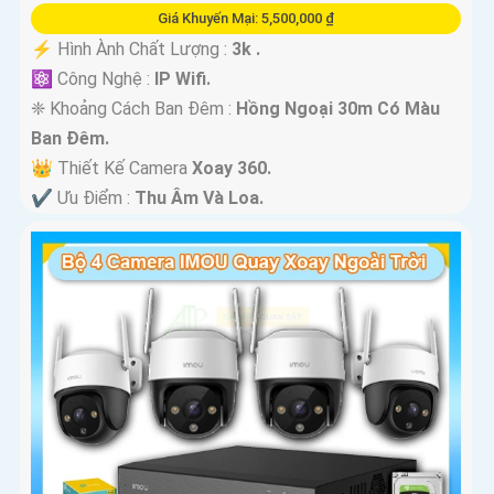
Giá Khuyến Mại: 5,500,000 ₫
️⚡ Hình Ành Chất Lượng :
3k .
⚛️ Công Nghệ :
IP Wifi.
❈ Khoảng Cách Ban Đêm :
Hồng Ngoại 30m Có Màu
Ban Ðêm.
👑 Thiết Kế Camera
Xoay 360.
️✔️ Ưu Điểm :
Thu Âm Và Loa.