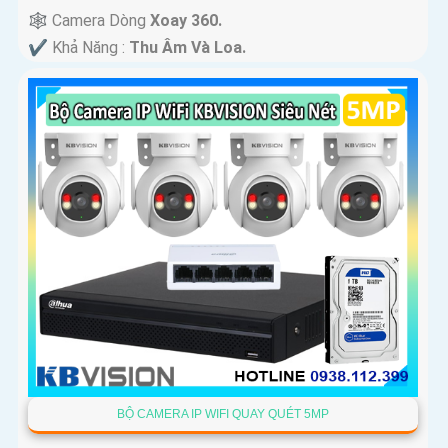
🕸️ Camera Dòng
Xoay 360.
️✔️ Khả Năng :
Thu Âm Và Loa.
BỘ CAMERA IP WIFI QUAY QUÉT 5MP