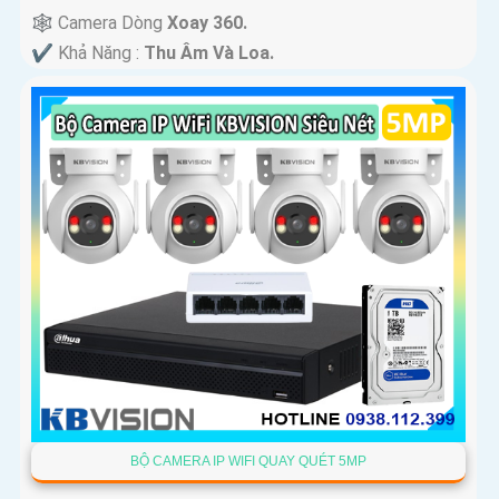
🕸️ Camera Dòng
Xoay 360.
️✔️ Khả Năng :
Thu Âm Và Loa.
BỘ CAMERA IP WIFI QUAY QUÉT 5MP