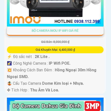
BỘ CAMERA IMOU IP WIFI GIÁ RẺ
Giá Bán: 8,000,000 ₫
Giá Khuyến Mại: 4,400,000 ₫
️⚡ Độ sắc nét :
2K Lite .
🌠 Công Nghệ Camera :
IP Wifi POE.
💥 Khoảng Cách Ban Đêm :
Hồng Ngoại 30m Hồng
Ngoại SMD.
🤹 Cấu Tạo Camera
Dome Kim loại + Nhựa.
️✤ Tích Hợp :
Thu Âm Và Loa.