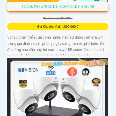
BỘ CAMERA WIFI ỔN ĐỊNH CHO GIA ĐÌNH GIÁ RẺ
Giá Bán: 5,540,000 ₫
Giá Khuyến Mại: 4,800,000 ₫
Với sự phát triển của công nghệ, việc sử dụng camera wifi
trong gia đình và văn phòng ngày càng trở nên phổ biến. Để
đáp ứng nhu cầu này, bộ camera wifi KBvision là lựa chọn lý
tưởng với giá cả phải chăng và chất lượng ổn định