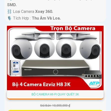
SMD.
⛓ Loại Camera
Xoay 360.
️🎙 Tích Hợp :
Thu Âm Và Loa.
BỘ CAMERA WI-FI QUAY QUÉT 3K
Giá Bán: 10,000,000 ₫