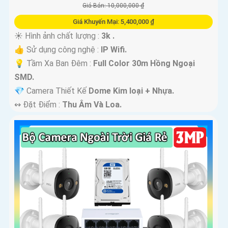
Giá Bán: 10,000,000 ₫
Giá Khuyến Mại: 5,400,000 ₫
☀️ Hình ảnh chất lượng :
3k .
👍 Sử dụng công nghệ :
IP Wifi.
💡 Tầm Xa Ban Đêm :
Full Color 30m Hồng Ngoại
SMD.
💎 Camera Thiết Kế
Dome Kim loại + Nhựa.
️↭ Đặt Điểm :
Thu Âm Và Loa.