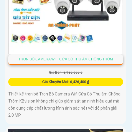
TRỌN BỘ CAMERA WIFI CỬA CÓ THU ÂM CHỐNG TRỘM
Giá Bán: 8,980,000 ₫
Giá Khuyến Mại: 6,426,400 ₫
Thiết kế trọn bộ Trọn Bộ Camera Wifi Cửa Có Thu âm Chống
Trộm KBvision không chỉ giúp giám sát an ninh hiệu quả mà
còn cung cấp chất lượng hình ảnh sắc nét với độ phân giải
2.0 MP