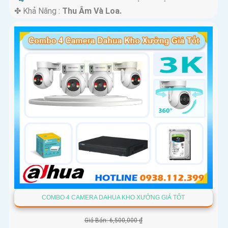
️✤ Khả Năng :
Thu Âm Và Loa.
COMBO 4 CAMERA DAHUA KHO XƯỞNG GIÁ TỐT
Giá Bán: 6,500,000 ₫