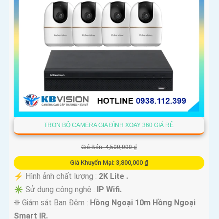
TRỌN BỘ CAMERA GIA ĐÌNH XOAY 360 GIÁ RẺ
Giá Bán: 4,500,000 ₫
Giá Khuyến Mại: 3,800,000 ₫
️⚡ Hình ảnh chất lượng :
2K Lite .
✳️ Sử dụng công nghệ :
IP Wifi.
❈ Giám sát Ban Đêm :
Hồng Ngoại 10m Hồng Ngoại
Smart IR.