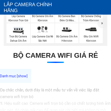
LẮP CAMERA CHÍNH
HÃNG
Bộ Camera Ghi Âm
Bộ Camera Ban
Bộ Camera Chống
Lắp Camera
Kbvision
Đêm Có Màu
Trộm Kbvision
Kbvision Trọn Gói
Kbvision
Trọn Bộ Camera
Lắp Camera Giá Rẻ
Bộ Camera Ghi Âm
Đầu Ghi NVR
Dahua Ghi Âm
Sắc Nét
Hikvision
Kbvision
BỘ CAMERA WIFI GIÁ RẺ
Dạ chắc chắn, dưới đây là một mẫu tư vấn về việc lắp đặt
camera wifi trọn bộ:
1:
Hiệu suất cao: Camera wifi trọn bộ cần có chất lượng hình ảnh
sắc nét, độ phân giải cao để quan sát chi tiết mà không bị mờ.