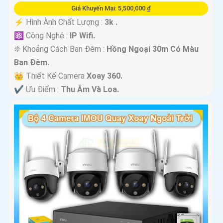
Giá Khuyến Mại: 5,500,000 ₫
️⚡ Hình Ành Chất Lượng :
3k .
⚛️ Công Nghệ :
IP Wifi.
❈ Khoảng Cách Ban Đêm :
Hồng Ngoại 30m Có Màu
Ban Ðêm.
👑 Thiết Kế Camera
Xoay 360.
️✔️ Ưu Điểm :
Thu Âm Và Loa.