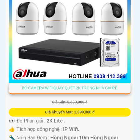
BỘ CAMERA WIFI QUAY QUÉT 2K TRONG NHÀ GIÁ RẺ
Giá Bán: 5,500,000 ₫
Giá Khuyến Mại: 3,399,000 ₫
👀 Độ Phân giải :
2K Lite .
👍 Tích hợp công nghệ :
IP Wifi.
🔦 Nhìn Ban Đêm :
Hồng Ngoại 10m Hồng Ngoại