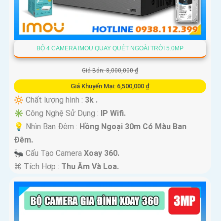
BỘ 4 CAMERA IMOU QUAY QUÉT NGOÀI TRỜI 5.0MP
Giá Bán: 8,000,000 ₫
Giá Khuyến Mại: 6,500,000 ₫
🔆 Chất lượng hình :
3k .
✳️ Công Nghệ Sử Dụng :
IP Wifi.
💡 Nhìn Ban Đêm :
Hồng Ngoại 30m Có Màu Ban
Ðêm.
🐜 Cấu Tạo Camera
Xoay 360.
️⌘ Tích Hợp :
Thu Âm Và Loa.