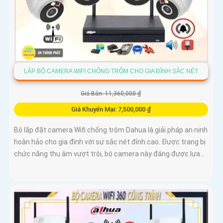
LẮP BỘ CAMERA WIFI CHỐNG TRỘM CHO GIA ĐÌNH SẮC NÉT
Giá Bán: 11,360,000 ₫
Giá Khuyến Mại: 7,500,000 ₫
Bộ lắp đặt camera Wifi chống trộm Dahua là giải pháp an ninh
hoàn hảo cho gia đình với sự sắc nét đỉnh cao. Được trang bị
chức năng thu âm vượt trội, bộ camera này đáng được lựa...