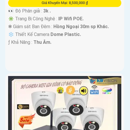
Giá Khuyến Mại: 8,500,000 ₫
👀 Độ Phân giải :
3k .
✳️ Trang Bị Công Nghệ :
IP Wifi POE.
❃ Giám sát Ban Đêm :
Hồng Ngoại 30m sp Khác.
❄ Thiết Kế Camera
Dome Plastic.
️ƒ Khả Năng :
Thu Âm.