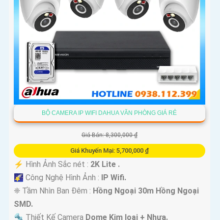
BỘ CAMERA IP WIFI DAHUA VĂN PHÒNG GIÁ RẺ
Giá Bán: 8,300,000 ₫
'
Giá Khuyến Mại: 5,700,000 ₫
️⚡ Hình Ảnh Sắc nét :
2K Lite .
🌠 Công Nghệ Hình Ảnh :
IP Wifi.
❈ Tầm Nhìn Ban Đêm :
Hồng Ngoại 30m Hồng Ngoại
SMD.
🔩 Thiết Kế Camera
Dome Kim loại + Nhựa.