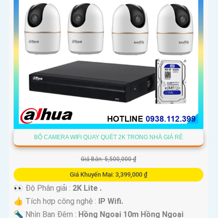
BỘ CAMERA WIFI QUAY QUÉT 2K TRONG NHÀ GIÁ RẺ
Giá Bán: 5,500,000 ₫
Giá Khuyến Mại: 3,399,000 ₫
👀 Độ Phân giải :
2K Lite .
👍 Tích hợp công nghệ :
IP Wifi.
🔦 Nhìn Ban Đêm :
Hồng Ngoại 10m Hồng Ngoại