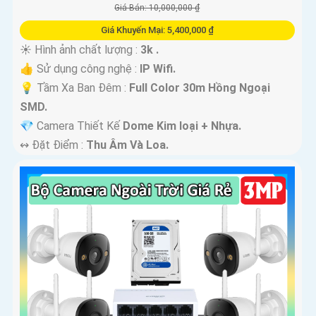
Giá Bán: 10,000,000 ₫
Giá Khuyến Mại: 5,400,000 ₫
☀️ Hình ảnh chất lượng :
3k .
👍 Sử dụng công nghệ :
IP Wifi.
💡 Tầm Xa Ban Đêm :
Full Color 30m Hồng Ngoại
SMD.
💎 Camera Thiết Kế
Dome Kim loại + Nhựa.
️↭ Đặt Điểm :
Thu Âm Và Loa.