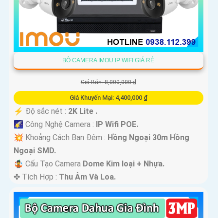
BỘ CAMERA IMOU IP WIFI GIÁ RẺ
Giá Bán: 8,000,000 ₫
Giá Khuyến Mại: 4,400,000 ₫
️⚡ Độ sắc nét :
2K Lite .
🌠 Công Nghệ Camera :
IP Wifi POE.
💥 Khoảng Cách Ban Đêm :
Hồng Ngoại 30m Hồng
Ngoại SMD.
🤹 Cấu Tạo Camera
Dome Kim loại + Nhựa.
️✤ Tích Hợp :
Thu Âm Và Loa.