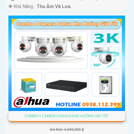
️✤ Khả Năng :
Thu Âm Và Loa.
COMBO 4 CAMERA DAHUA KHO XƯỞNG GIÁ TỐT
Giá Bán: 6,500,000 ₫