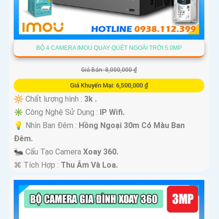
BỘ 4 CAMERA IMOU QUAY QUÉT NGOÀI TRỜI 5.0MP
Giá Bán: 8,000,000 ₫
Giá Khuyến Mại: 6,500,000 ₫
🔆 Chất lượng hình :
3k .
✳️ Công Nghệ Sử Dụng :
IP Wifi.
💡 Nhìn Ban Đêm :
Hồng Ngoại 30m Có Màu Ban
Ðêm.
🐜 Cấu Tạo Camera
Xoay 360.
️⌘ Tích Hợp :
Thu Âm Và Loa.