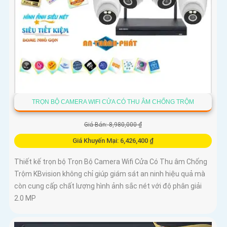
TRỌN BỘ CAMERA WIFI CỬA CÓ THU ÂM CHỐNG TRỘM
Giá Bán: 8,980,000 ₫
Giá Khuyến Mại: 6,426,400 ₫
Thiết kế trọn bộ Trọn Bộ Camera Wifi Cửa Có Thu âm Chống
Trộm KBvision không chỉ giúp giám sát an ninh hiệu quả mà
còn cung cấp chất lượng hình ảnh sắc nét với độ phân giải
2.0 MP