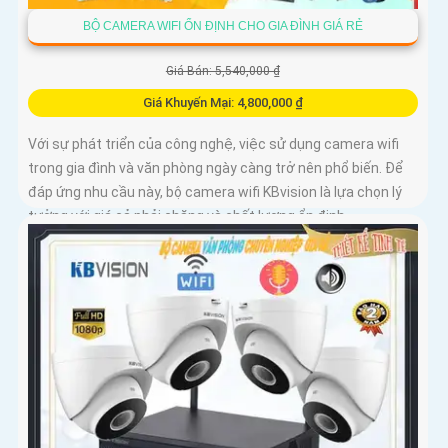
BỘ CAMERA WIFI ỔN ĐỊNH CHO GIA ĐÌNH GIÁ RẺ
Giá Bán: 5,540,000 ₫
Giá Khuyến Mại: 4,800,000 ₫
Với sự phát triển của công nghệ, việc sử dụng camera wifi
trong gia đình và văn phòng ngày càng trở nên phổ biến. Để
đáp ứng nhu cầu này, bộ camera wifi KBvision là lựa chọn lý
tưởng với giá cả phải chăng và chất lượng ổn định