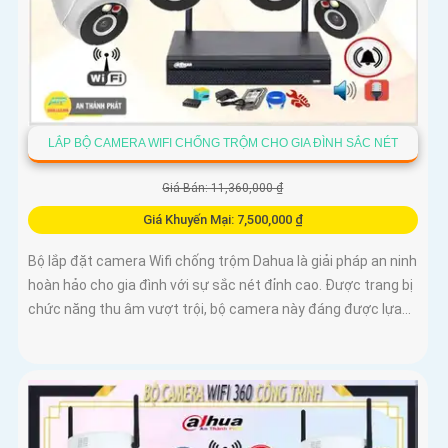
LẮP BỘ CAMERA WIFI CHỐNG TRỘM CHO GIA ĐÌNH SẮC NÉT
Giá Bán: 11,360,000 ₫
Giá Khuyến Mại: 7,500,000 ₫
Bộ lắp đặt camera Wifi chống trộm Dahua là giải pháp an ninh
hoàn hảo cho gia đình với sự sắc nét đỉnh cao. Được trang bị
chức năng thu âm vượt trội, bộ camera này đáng được lựa...