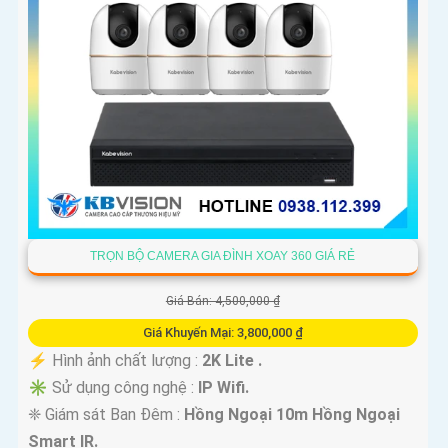
TRỌN BỘ CAMERA GIA ĐÌNH XOAY 360 GIÁ RẺ
Giá Bán: 4,500,000 ₫
Giá Khuyến Mại: 3,800,000 ₫
️⚡ Hình ảnh chất lượng :
2K Lite .
✳️ Sử dụng công nghệ :
IP Wifi.
❈ Giám sát Ban Đêm :
Hồng Ngoại 10m Hồng Ngoại
Smart IR.