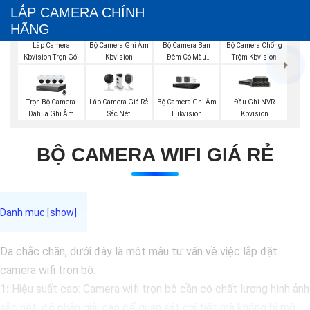
LẮP CAMERA CHÍNH
HÃNG
Bộ Camera Ghi Âm
Bộ Camera Ban
Bộ Camera Chống
Lắp Camera
Kbvision
Đêm Có Màu
Trộm Kbvision
Kbvision Trọn Gói
Kbvision
Trọn Bộ Camera
Lắp Camera Giá Rẻ
Bộ Camera Ghi Âm
Đầu Ghi NVR
Dahua Ghi Âm
Sắc Nét
Hikvision
Kbvision
BỘ CAMERA WIFI GIÁ RẺ
Dạ chắc chắn, dưới đây là một mẫu tư vấn về việc lắp đặt
camera wifi trọn bộ:
1:
Hiệu suất cao: Camera wifi trọn bộ cần có chất lượng hình ảnh
sắc nét, độ phân giải cao để quan sát chi tiết mà không bị mờ.