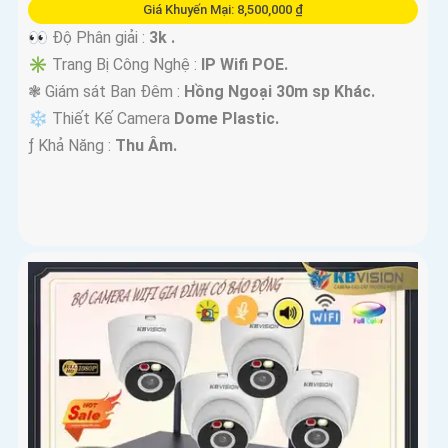
Giá Khuyến Mại: 8,500,000 ₫
👀 Độ Phân giải :
3k .
✳️ Trang Bị Công Nghệ :
IP Wifi POE.
❃ Giám sát Ban Đêm :
Hồng Ngoại 30m sp Khác.
❄ Thiết Kế Camera
Dome Plastic.
️ƒ Khả Năng :
Thu Âm.