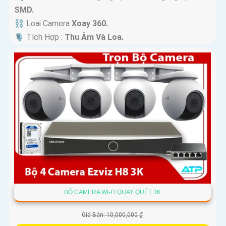
SMD.
⛓ Loại Camera
Xoay 360.
️🎙 Tích Hợp :
Thu Âm Và Loa.
BỘ CAMERA WI-FI QUAY QUÉT 3K
Giá Bán: 10,000,000 ₫