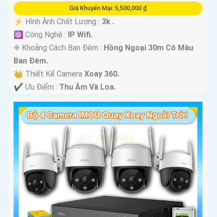
Giá Khuyến Mại: 5,500,000 ₫
️⚡ Hình Ành Chất Lượng :
3k .
⚛️ Công Nghệ :
IP Wifi.
❈ Khoảng Cách Ban Đêm :
Hồng Ngoại 30m Có Màu
Ban Ðêm.
👑 Thiết Kế Camera
Xoay 360.
️✔️ Ưu Điểm :
Thu Âm Và Loa.