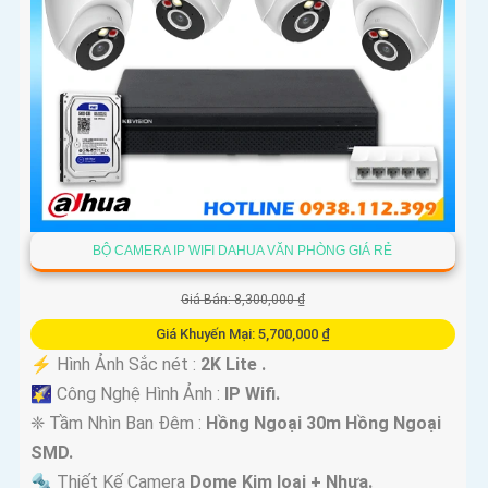
BỘ CAMERA IP WIFI DAHUA VĂN PHÒNG GIÁ RẺ
Giá Bán: 8,300,000 ₫
'
Giá Khuyến Mại: 5,700,000 ₫
️⚡ Hình Ảnh Sắc nét :
2K Lite .
🌠 Công Nghệ Hình Ảnh :
IP Wifi.
❈ Tầm Nhìn Ban Đêm :
Hồng Ngoại 30m Hồng Ngoại
SMD.
🔩 Thiết Kế Camera
Dome Kim loại + Nhựa.