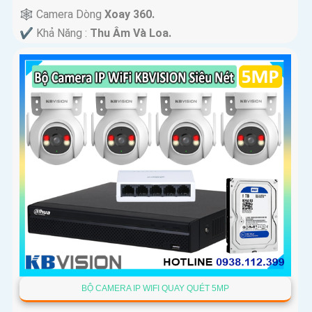
🕸️ Camera Dòng
Xoay 360.
️✔️ Khả Năng :
Thu Âm Và Loa.
BỘ CAMERA IP WIFI QUAY QUÉT 5MP