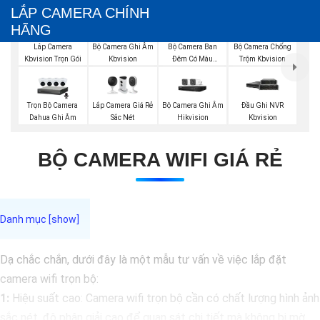
LẮP CAMERA CHÍNH
HÃNG
Bộ Camera Ghi Âm
Bộ Camera Ban
Bộ Camera Chống
Lắp Camera
Kbvision
Đêm Có Màu
Trộm Kbvision
Kbvision Trọn Gói
Kbvision
Trọn Bộ Camera
Lắp Camera Giá Rẻ
Bộ Camera Ghi Âm
Đầu Ghi NVR
Dahua Ghi Âm
Sắc Nét
Hikvision
Kbvision
BỘ CAMERA WIFI GIÁ RẺ
Dạ chắc chắn, dưới đây là một mẫu tư vấn về việc lắp đặt
camera wifi trọn bộ:
1:
Hiệu suất cao: Camera wifi trọn bộ cần có chất lượng hình ảnh
sắc nét, độ phân giải cao để quan sát chi tiết mà không bị mờ.