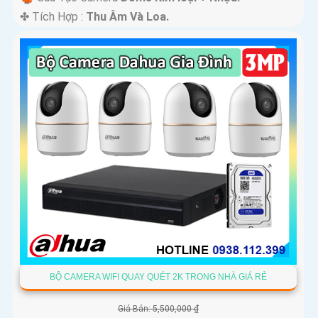
️✤ Tích Hợp :
Thu Âm Và Loa.
BỘ CAMERA WIFI QUAY QUÉT 2K TRONG NHÀ GIÁ RẺ
Giá Bán: 5,500,000 ₫