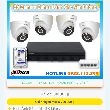
'
BỘ CAMERA IP WIFI DAHUA VĂN PHÒNG GIÁ RẺ
Giá Bán: 8,300,000 ₫
Giá Khuyến Mại: 5,700,000 ₫
️⚡ Hình Ảnh Sắc nét :
2K Lite .