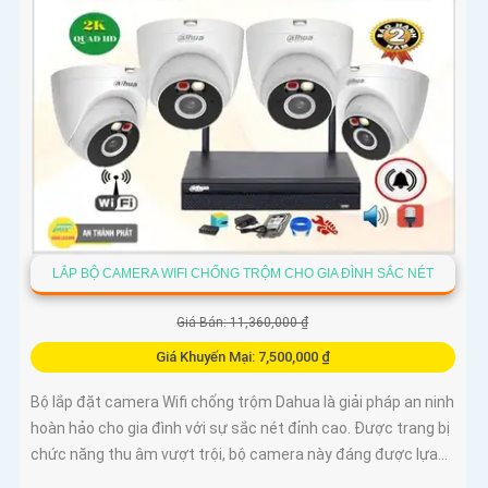
LẮP BỘ CAMERA WIFI CHỐNG TRỘM CHO GIA ĐÌNH SẮC NÉT
Giá Bán: 11,360,000 ₫
Giá Khuyến Mại: 7,500,000 ₫
Bộ lắp đặt camera Wifi chống trộm Dahua là giải pháp an ninh
hoàn hảo cho gia đình với sự sắc nét đỉnh cao. Được trang bị
chức năng thu âm vượt trội, bộ camera này đáng được lựa...