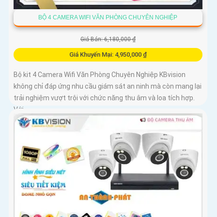
BỘ 4 CAMERA WIFI VĂN PHÒNG CHUYÊN NGHIỆP
Giá Bán: 6,180,000 ₫
Giá Khuyến Mại: 4,950,000 ₫
Bộ kit 4 Camera Wifi Văn Phòng Chuyên Nghiệp KBvision
không chỉ đáp ứng nhu cầu giám sát an ninh mà còn mang lại
trải nghiệm vượt trội với chức năng thu âm và loa tích hợp.
Với...