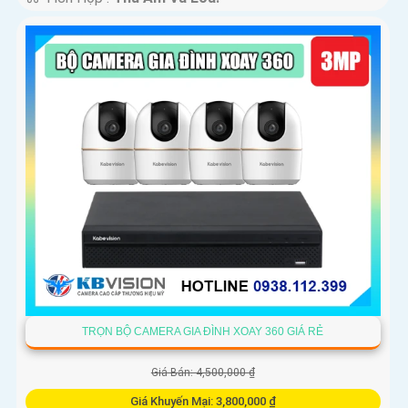
TRỌN BỘ CAMERA GIA ĐÌNH XOAY 360 GIÁ RẺ
Giá Bán: 4,500,000 ₫
Giá Khuyến Mại: 3,800,000 ₫