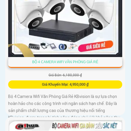
BỘ 4 CAMERA WIFI VĂN PHÒNG GIÁ RẺ
Giá Bán: 6,180,000 ₫
Giá Khuyến Mại: 4,950,000 ₫
Bộ 4 Camera Wifi Văn Phòng Giá Rẻ KBvision là sự lựa chọn
hoàn hảo cho các công trình với ngân sách hạn chế. Đây là
sản phẩm chất lượng cao của thương hiệu nổi tiếng
KBvision, được trang bị tính năng đáng chú ý là khả năng thu
âm và loa tích hợp