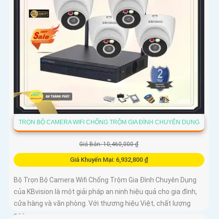
TRỌN BỘ CAMERA WIFI CHỐNG TRỘM GIA ĐÌNH CHUYÊN DỤNG
Giá Bán: 10,460,000 ₫
Giá Khuyến Mại: 6,932,800 ₫
Bộ Trọn Bộ Camera Wifi Chống Trộm Gia Đình Chuyên Dụng
của KBvision là một giải pháp an ninh hiệu quả cho gia đình,
cửa hàng và văn phòng. Với thương hiệu Việt, chất lượng
cao,...