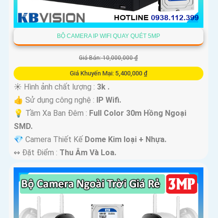
BỘ CAMERA IP WIFI QUAY QUÉT 5MP
Giá Bán: 10,000,000 ₫
Giá Khuyến Mại: 5,400,000 ₫
☀️ Hình ảnh chất lượng :
3k .
👍 Sử dụng công nghệ :
IP Wifi.
💡 Tầm Xa Ban Đêm :
Full Color 30m Hồng Ngoại
SMD.
💎 Camera Thiết Kế
Dome Kim loại + Nhựa.
️↭ Đặt Điểm :
Thu Âm Và Loa.