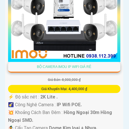
BỘ CAMERA IMOU IP WIFI GIÁ RẺ
Giá Bán: 8,000,000 ₫
Giá Khuyến Mại: 4,400,000 ₫
️⚡ Độ sắc nét :
2K Lite .
🌠 Công Nghệ Camera :
IP Wifi POE.
💥 Khoảng Cách Ban Đêm :
Hồng Ngoại 30m Hồng
Ngoại SMD.
🤹 Cấu Tạo Camera
Dome Kim loại + Nhựa.