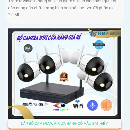
Trộm KBvision không chỉ giúp giám sát an ninh hiệu quả mà
còn cung cấp chất lượng hình ảnh sắc nét với độ phân giải
2.0 MP
LẮP BỘ CAMERA WIFI CỬA HÀNG CÓ MÀU BAN ĐÊM