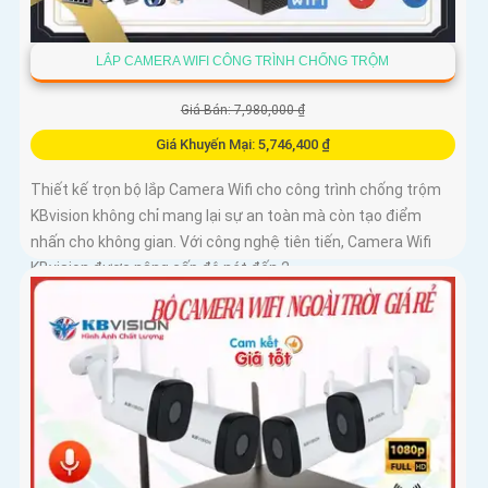
LẮP CAMERA WIFI CÔNG TRÌNH CHỐNG TRỘM
Giá Bán: 7,980,000 ₫
Giá Khuyến Mại: 5,746,400 ₫
Thiết kế trọn bộ lắp Camera Wifi cho công trình chống trộm
KBvision không chỉ mang lại sự an toàn mà còn tạo điểm
nhấn cho không gian. Với công nghệ tiên tiến, Camera Wifi
KBvision được nâng cấp độ nét đến 2