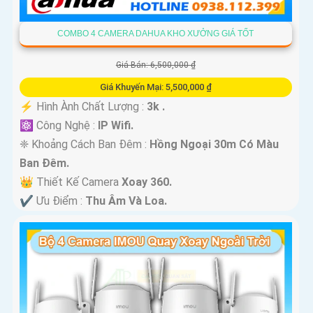
COMBO 4 CAMERA DAHUA KHO XƯỞNG GIÁ TỐT
Giá Bán: 6,500,000 ₫
Giá Khuyến Mại: 5,500,000 ₫
️⚡ Hình Ành Chất Lượng :
3k .
⚛️ Công Nghệ :
IP Wifi.
❈ Khoảng Cách Ban Đêm :
Hồng Ngoại 30m Có Màu
Ban Ðêm.
👑 Thiết Kế Camera
Xoay 360.
️✔️ Ưu Điểm :
Thu Âm Và Loa.