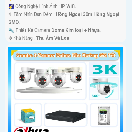
🌠 Công Nghệ Hình Ảnh :
IP Wifi.
❈ Tầm Nhìn Ban Đêm :
Hồng Ngoại 30m Hồng Ngoại
SMD.
🔩 Thiết Kế Camera
Dome Kim loại + Nhựa.
️✤ Khả Năng :
Thu Âm Và Loa.