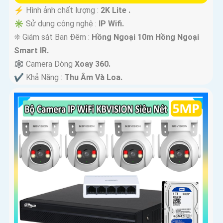
️⚡ Hình ảnh chất lượng :
2K Lite .
✳️ Sử dụng công nghệ :
IP Wifi.
❈ Giám sát Ban Đêm :
Hồng Ngoại 10m Hồng Ngoại
Smart IR.
🕸️ Camera Dòng
Xoay 360.
️✔️ Khả Năng :
Thu Âm Và Loa.