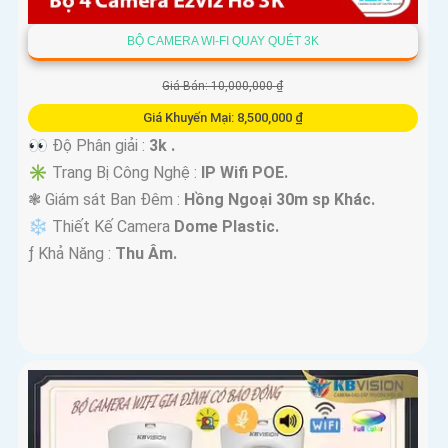
BỘ CAMERA WI-FI QUAY QUÉT 3K
Giá Bán: 10,000,000 ₫
Giá Khuyến Mại: 8,500,000 ₫
👀 Độ Phân giải :
3k .
✳️ Trang Bị Công Nghệ :
IP Wifi POE.
❃ Giám sát Ban Đêm :
Hồng Ngoại 30m sp Khác.
❄ Thiết Kế Camera
Dome Plastic.
️ƒ Khả Năng :
Thu Âm.