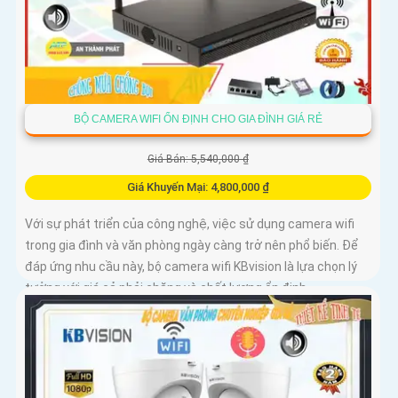
BỘ CAMERA WIFI ỔN ĐỊNH CHO GIA ĐÌNH GIÁ RẺ
Giá Bán: 5,540,000 ₫
Giá Khuyến Mại: 4,800,000 ₫
Với sự phát triển của công nghệ, việc sử dụng camera wifi
trong gia đình và văn phòng ngày càng trở nên phổ biến. Để
đáp ứng nhu cầu này, bộ camera wifi KBvision là lựa chọn lý
tưởng với giá cả phải chăng và chất lượng ổn định