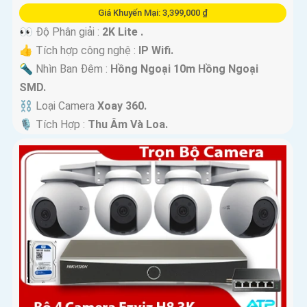
Giá Khuyến Mại: 3,399,000 ₫
👀 Độ Phân giải :
2K Lite .
👍 Tích hợp công nghệ :
IP Wifi.
🔦 Nhìn Ban Đêm :
Hồng Ngoại 10m Hồng Ngoại
SMD.
⛓ Loại Camera
Xoay 360.
️🎙 Tích Hợp :
Thu Âm Và Loa.