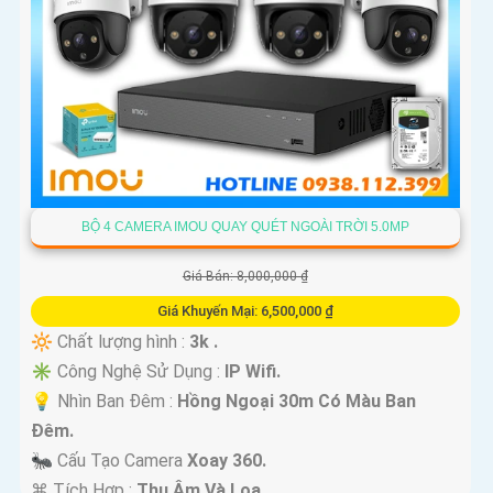
BỘ 4 CAMERA IMOU QUAY QUÉT NGOÀI TRỜI 5.0MP
Giá Bán: 8,000,000 ₫
Giá Khuyến Mại: 6,500,000 ₫
🔆 Chất lượng hình :
3k .
✳️ Công Nghệ Sử Dụng :
IP Wifi.
💡 Nhìn Ban Đêm :
Hồng Ngoại 30m Có Màu Ban
Ðêm.
🐜 Cấu Tạo Camera
Xoay 360.
️⌘ Tích Hợp :
Thu Âm Và Loa.