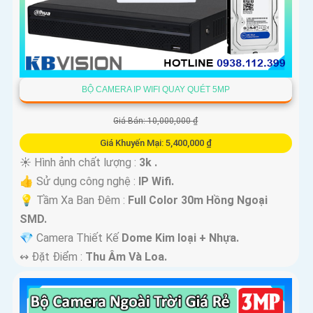
BỘ CAMERA IP WIFI QUAY QUÉT 5MP
Giá Bán: 10,000,000 ₫
Giá Khuyến Mại: 5,400,000 ₫
☀️ Hình ảnh chất lượng :
3k .
👍 Sử dụng công nghệ :
IP Wifi.
💡 Tầm Xa Ban Đêm :
Full Color 30m Hồng Ngoại
SMD.
💎 Camera Thiết Kế
Dome Kim loại + Nhựa.
️↭ Đặt Điểm :
Thu Âm Và Loa.