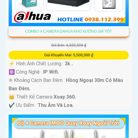
COMBO 4 CAMERA DAHUA KHO XƯỞNG GIÁ TỐT
Giá Bán: 6,500,000 ₫
Giá Khuyến Mại: 5,500,000 ₫
️⚡ Hình Ành Chất Lượng :
3k .
⚛️ Công Nghệ :
IP Wifi.
❈ Khoảng Cách Ban Đêm :
Hồng Ngoại 30m Có Màu
Ban Ðêm.
👑 Thiết Kế Camera
Xoay 360.
️✔️ Ưu Điểm :
Thu Âm Và Loa.