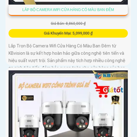
LẮP BỘ CAMERA WIFI CỬA HÀNG CÓ MÀU BAN ĐÊM
Giá Bán: 8,860,000 ₫
Giá Khuyến Mại: 5,099,000 ₫
Lắp Trọn Bộ Camera Wifi Cửa Hàng Có Màu Ban Đêm từ
KBvision là sự kết hợp hoàn hảo giữa công nghệ tiên tiến và
hiệu suất vượt trội. Sản phẩm này tích hợp nhiều công nghệ
an ninh tiên tiến, đảm bảo sự an toàn cho cửa hàng của bạn