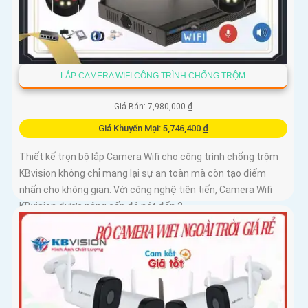
LẮP CAMERA WIFI CÔNG TRÌNH CHỐNG TRỘM
Giá Bán: 7,980,000 ₫
Giá Khuyến Mại: 5,746,400 ₫
Thiết kế trọn bộ lắp Camera Wifi cho công trình chống trộm
KBvision không chỉ mang lại sự an toàn mà còn tạo điểm
nhấn cho không gian. Với công nghệ tiên tiến, Camera Wifi
KBvision được nâng cấp độ nét đến 2