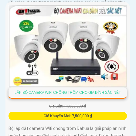
KBvision, được trang bị tính năng đáng chú ý là khả năng thu
âm và loa tích hợp
LẮP BỘ CAMERA WIFI CHỐNG TRỘM CHO GIA ĐÌNH SẮC NÉT
Giá Bán: 11,360,000 ₫
Giá Khuyến Mại: 7,500,000 ₫
Bộ lắp đặt camera Wifi chống trộm Dahua là giải pháp an ninh
hoàn hảo cho gia đình với sự sắc nét đỉnh cao. Được trang bị