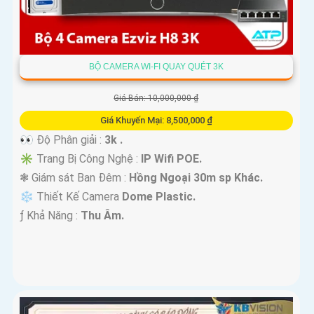
BỘ CAMERA WI-FI QUAY QUÉT 3K
Giá Bán: 10,000,000 ₫
Giá Khuyến Mại: 8,500,000 ₫
👀 Độ Phân giải :
3k .
✳️ Trang Bị Công Nghệ :
IP Wifi POE.
❃ Giám sát Ban Đêm :
Hồng Ngoại 30m sp Khác.
❄ Thiết Kế Camera
Dome Plastic.
️ƒ Khả Năng :
Thu Âm.