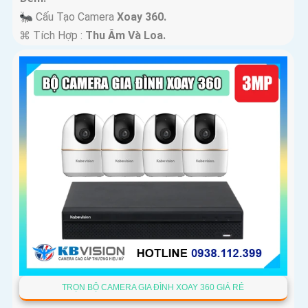
🐜 Cấu Tạo Camera
Xoay 360.
️⌘ Tích Hợp :
Thu Âm Và Loa.
TRỌN BỘ CAMERA GIA ĐÌNH XOAY 360 GIÁ RẺ