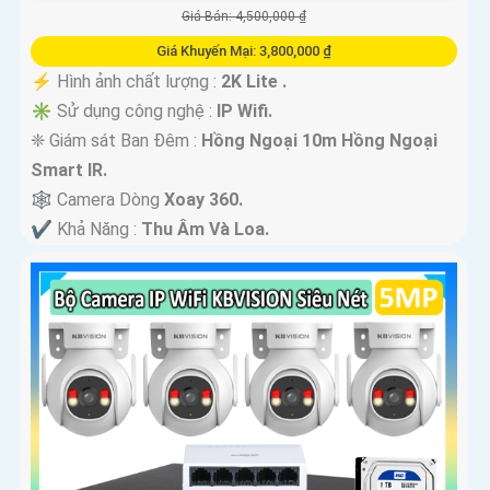
Giá Bán: 4,500,000 ₫
Giá Khuyến Mại: 3,800,000 ₫
️⚡ Hình ảnh chất lượng :
2K Lite .
✳️ Sử dụng công nghệ :
IP Wifi.
❈ Giám sát Ban Đêm :
Hồng Ngoại 10m Hồng Ngoại
Smart IR.
🕸️ Camera Dòng
Xoay 360.
️✔️ Khả Năng :
Thu Âm Và Loa.