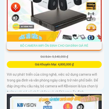
BỘ CAMERA WIFI ỔN ĐỊNH CHO GIA ĐÌNH GIÁ RẺ
Giá Bán: 5,540,000 ₫
Giá Khuyến Mại: 4,800,000 ₫
Với sự phát triển của công nghệ, việc sử dụng camera wifi
trong gia đình và văn phòng ngày càng trở nên phổ biến. Để
đáp ứng nhu cầu này, bộ camera wifi KBvision là lựa chọn lý
tưởng với giá cả phải chăng và chất lượng ổn định