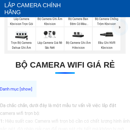
LẮP CAMERA CHÍNH
HÃNG
Bộ Camera Ghi Âm
Bộ Camera Ban
Bộ Camera Chống
Lắp Camera
Kbvision
Đêm Có Màu
Trộm Kbvision
Kbvision Trọn Gói
Kbvision
Trọn Bộ Camera
Lắp Camera Giá Rẻ
Bộ Camera Ghi Âm
Đầu Ghi NVR
Dahua Ghi Âm
Sắc Nét
Hikvision
Kbvision
BỘ CAMERA WIFI GIÁ RẺ
Dạ chắc chắn, dưới đây là một mẫu tư vấn về việc lắp đặt
camera wifi trọn bộ:
1:
Hiệu suất cao: Camera wifi trọn bộ cần có chất lượng hình ảnh
sắc nét, độ phân giải cao để quan sát chi tiết mà không bị mờ.