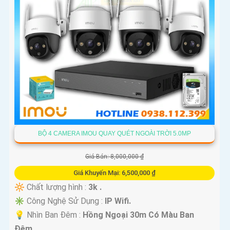
BỘ 4 CAMERA IMOU QUAY QUÉT NGOÀI TRỜI 5.0MP
Giá Bán: 8,000,000 ₫
Giá Khuyến Mại: 6,500,000 ₫
🔆 Chất lượng hình :
3k .
✳️ Công Nghệ Sử Dụng :
IP Wifi.
💡 Nhìn Ban Đêm :
Hồng Ngoại 30m Có Màu Ban
Ðêm.