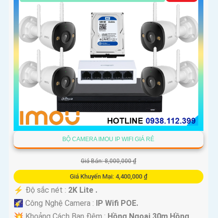
BỘ CAMERA IMOU IP WIFI GIÁ RẺ
Giá Bán: 8,000,000 ₫
Giá Khuyến Mại: 4,400,000 ₫
️⚡ Độ sắc nét :
2K Lite .
🌠 Công Nghệ Camera :
IP Wifi POE.
💥 Khoảng Cách Ban Đêm :
Hồng Ngoại 30m Hồng