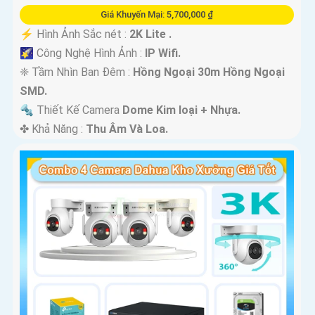
Giá Khuyến Mại: 5,700,000 ₫
️⚡ Hình Ảnh Sắc nét :
2K Lite .
🌠 Công Nghệ Hình Ảnh :
IP Wifi.
❈ Tầm Nhìn Ban Đêm :
Hồng Ngoại 30m Hồng Ngoại
SMD.
🔩 Thiết Kế Camera
Dome Kim loại + Nhựa.
️✤ Khả Năng :
Thu Âm Và Loa.