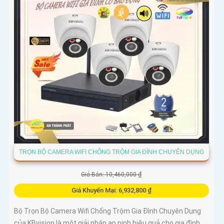
TRỌN BỘ CAMERA WIFI CHỐNG TRỘM GIA ĐÌNH CHUYÊN DỤNG
Giá Bán: 10,460,000 ₫
Giá Khuyến Mại: 6,932,800 ₫
Bộ Trọn Bộ Camera Wifi Chống Trộm Gia Đình Chuyên Dụng
của KBvision là một giải pháp an ninh hiệu quả cho gia đình,