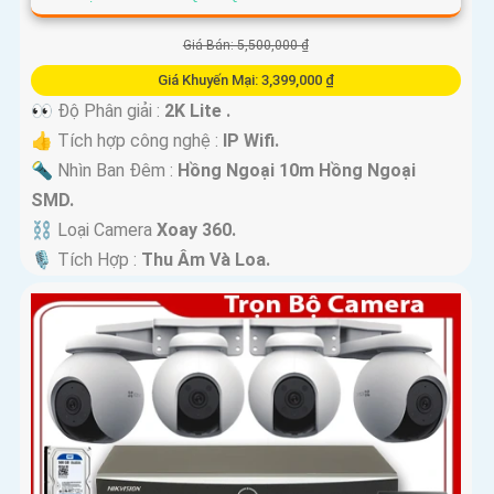
Giá Bán: 5,500,000 ₫
Giá Khuyến Mại: 3,399,000 ₫
👀 Độ Phân giải :
2K Lite .
👍 Tích hợp công nghệ :
IP Wifi.
🔦 Nhìn Ban Đêm :
Hồng Ngoại 10m Hồng Ngoại
SMD.
⛓ Loại Camera
Xoay 360.
️🎙 Tích Hợp :
Thu Âm Và Loa.