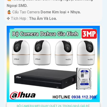
Ngoại SMD.
🤹 Cấu Tạo Camera
Dome Kim loại + Nhựa.
️✤ Tích Hợp :
Thu Âm Và Loa.
BỘ CAMERA WIFI QUAY QUÉT 2K TRONG NHÀ GIÁ RẺ