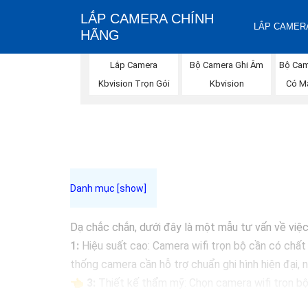
LẮP CAMERA CHÍNH
LẮP CAMERA
HÃNG
Bộ Camera Ghi Âm
Bộ Cam
Lắp Camera
Kbvision
Có M
Kbvision Trọn Gói
Dạ chắc chắn, dưới đây là một mẫu tư vấn về việc 
1:
Hiệu suất cao: Camera wifi trọn bộ cần có chất 
thống camera cần hỗ trợ chuẩn ghi hình hiện đại,
👈
3:
Thiết kế thẩm mỹ: Chọn camera wifi trọn bộ 
📷
4:
Hệ thống lưu trữ đám mây: Lựa chọn các loạ