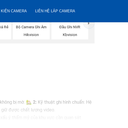
 KIỆN CAMERA
LIÊN HỆ LẮP CAMERA
iá Rẻ
Bộ Camera Ghi Âm
Đầu Ghi NVR
Hikvision
Kbvision
à không bị mờ. 🏡
2:
Kỹ thuật ghi hình chuẩn: Hệ
n giữ được chất lượng video.
m xấu ý thẩm mỹ của khu vực cần quan sát.
cập và quản lý hình ảnh từ xa thông qua ứng