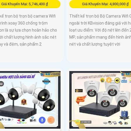
Giá Khuyến Mại: 5,746,400 ₫
Giá Khuyến Mại: 4,800,000 ₫
kế trọn bộ trọn bộ camera Wifi
Thiết kế trọn bộ Bộ Camera Wifi 
trình xoay 360 chống trộm
ngoài trời KBvision đáng giá với 
on là sự lựa chọn hoàn hảo cho
loạt ưu điểm. Với độ nét lên đến 
ới chất lượng hình ảnh sắc nét
MP, sản phẩm mang đến hình ản
ày và đêm, sản phẩm 2
nét và chất lượng tuyệt vời