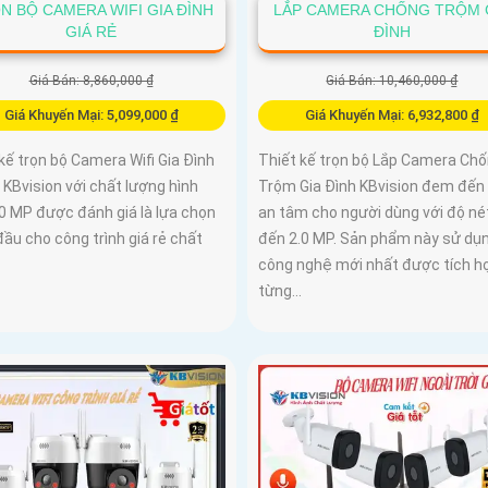
N BỘ CAMERA WIFI GIA ĐÌNH
LẮP CAMERA CHỐNG TRỘM 
GIÁ RẺ
ĐÌNH
Giá Bán: 8,860,000 ₫
Giá Bán: 10,460,000 ₫
Giá Khuyến Mại: 5,099,000 ₫
Giá Khuyến Mại: 6,932,800 ₫
kế trọn bộ Camera Wifi Gia Đình
Thiết kế trọn bộ Lắp Camera Ch
 KBvision với chất lượng hình
Trộm Gia Đình KBvision đem đến
.0 MP được đánh giá là lựa chọn
an tâm cho người dùng với độ nét
ầu cho công trình giá rẻ chất
đến 2.0 MP. Sản phẩm này sử dụ
công nghệ mới nhất được tích h
từng...