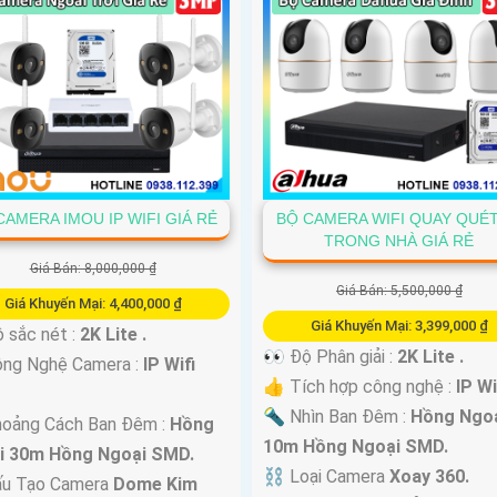
CAMERA IMOU IP WIFI GIÁ RẺ
BỘ CAMERA WIFI QUAY QUÉT
TRONG NHÀ GIÁ RẺ
Giá Bán: 8,000,000 ₫
Giá Bán: 5,500,000 ₫
Giá Khuyến Mại: 4,400,000 ₫
Giá Khuyến Mại: 3,399,000 ₫
 sắc nét :
2K Lite .
👀 Độ Phân giải :
2K Lite .
ông Nghệ Camera :
IP Wifi
👍 Tích hợp công nghệ :
IP Wi
🔦 Nhìn Ban Đêm :
Hồng Ngo
hoảng Cách Ban Đêm :
Hồng
10m Hồng Ngoại SMD.
i 30m Hồng Ngoại SMD.
⛓ Loại Camera
Xoay 360.
ấu Tạo Camera
Dome Kim