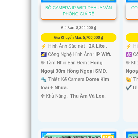
BỘ CAMERA IP WIFI DAHUA VĂN
CO
PHÒNG GIÁ RẺ
Giá Bán: 8,300,000 ₫
Giá Khuyến Mại: 5,700,000 ₫
️⚡ Hình Ảnh Sắc nét :
2K Lite .
️⚡ Hì
🌠 Công Nghệ Hình Ảnh :
IP Wifi.
⚛️ C
❈ Tầm Nhìn Ban Đêm :
Hồng
❈ Kh
Ngoại 30m Hồng Ngoại SMD.
Ngoạ
🔩 Thiết Kế Camera
Dome Kim
👑 T
loại + Nhựa.
️✔️ Ư
️✤ Khả Năng :
Thu Âm Và Loa.
'