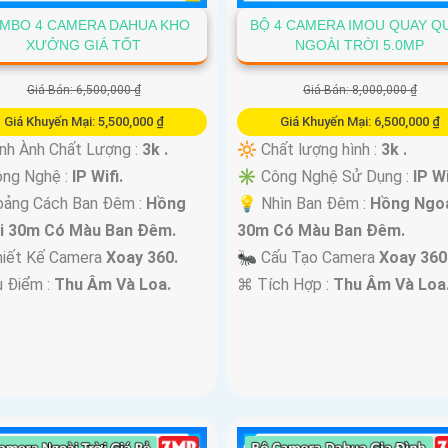
MBO 4 CAMERA DAHUA KHO
BỘ 4 CAMERA IMOU QUAY Q
XƯỞNG GIÁ TỐT
NGOÀI TRỜI 5.0MP
Giá Bán: 6,500,000 ₫
Giá Bán: 8,000,000 ₫
Giá Khuyến Mại: 5,500,000 ₫
Giá Khuyến Mại: 6,500,000 ₫
nh Ành Chất Lượng :
3k .
🔆 Chất lượng hình :
3k .
ông Nghệ :
IP Wifi.
✳️ Công Nghệ Sử Dụng :
IP Wi
oảng Cách Ban Đêm :
Hồng
💡 Nhìn Ban Đêm :
Hồng Ngo
i 30m Có Màu Ban Ðêm.
30m Có Màu Ban Ðêm.
hiết Kế Camera
Xoay 360.
🐜 Cấu Tạo Camera
Xoay 360
u Điểm :
Thu Âm Và Loa.
️⌘ Tích Hợp :
Thu Âm Và Loa