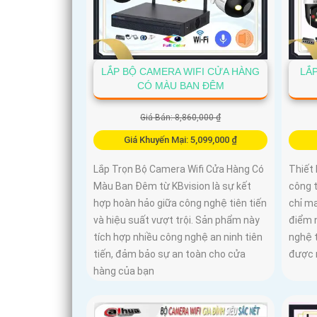
LẮP BỘ CAMERA WIFI CỬA HÀNG
LẮ
CÓ MÀU BAN ĐÊM
Giá Bán: 8,860,000 ₫
Giá Khuyến Mại: 5,099,000 ₫
Lắp Trọn Bộ Camera Wifi Cửa Hàng Có
Thiết 
Màu Ban Đêm từ KBvision là sự kết
công 
hợp hoàn hảo giữa công nghệ tiên tiến
chỉ ma
và hiệu suất vượt trội. Sản phẩm này
điểm 
tích hợp nhiều công nghệ an ninh tiên
nghệ t
tiến, đảm bảo sự an toàn cho cửa
được 
hàng của bạn