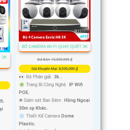
BỘ CAMERA WI-FI QUAY QUÉT 3K
 2K
Giá Bán: 10,000,000 ₫
Giá Khuyến Mại: 8,500,000 ₫
👀 Độ Phân giải :
3k .
✳️ Trang Bị Công Nghệ :
IP Wifi
POE.
❃ Giám sát Ban Đêm :
Hồng Ngoại
fi.
30m sp Khác.
ại
❄ Thiết Kế Camera
Dome
Plastic.