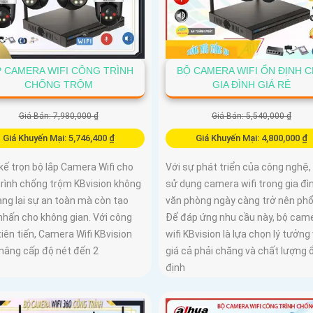
P CAMERA WIFI CÔNG TRÌNH
BỘ CAMERA WIFI ỔN ĐỊNH 
CHỐNG TRỘM
GIA ĐÌNH GIÁ RẺ
Giá Bán: 7,980,000 ₫
Giá Bán: 5,540,000 ₫
Giá Khuyến Mại: 5,746,400 ₫
Giá Khuyến Mại: 4,800,000 ₫
kế trọn bộ lắp Camera Wifi cho
Với sự phát triển của công nghệ,
trình chống trộm KBvision không
sử dụng camera wifi trong gia đì
ng lại sự an toàn mà còn tạo
văn phòng ngày càng trở nên phổ
nhấn cho không gian. Với công
Để đáp ứng nhu cầu này, bộ cam
iên tiến, Camera Wifi KBvision
wifi KBvision là lựa chọn lý tưởng 
nâng cấp độ nét đến 2
giá cả phải chăng và chất lượng 
định