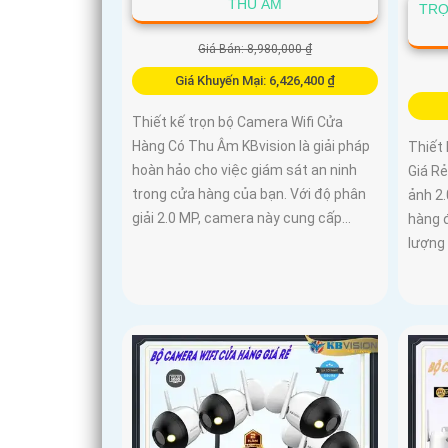
THU ÂM
TRỌ
Giá Bán: 8,980,000 ₫
Giá Khuyến Mại: 6,426,400 ₫
Thiết kế trọn bộ Camera Wifi Cửa
Hàng Có Thu Âm KBvision là giải pháp
Thiết 
hoàn hảo cho việc giám sát an ninh
Giá Rẻ
trong cửa hàng của bạn. Với độ phân
ảnh 2
giải 2.0 MP, camera này cung cấp...
hàng đ
lượng