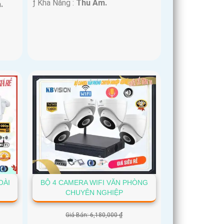
️ƒ Khả Năng :
Thu Âm.
.
OÀI
BỘ 4 CAMERA WIFI VĂN PHÒNG
CHUYÊN NGHIỆP
Giá Bán: 6,180,000 ₫