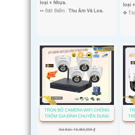
loại + Nhựa.
loại 
️↭ Đặt Điểm :
Thu Âm Và Loa.
️✤ Tí
TRỌN BỘ CAMERA WIFI CHỐNG
TR
TRỘM GIA ĐÌNH CHUYÊN DỤNG
TR
Giá Bán: 10,460,000 ₫