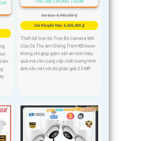
THU ÂM CHỐNG TRỘM
GIA
Giá Bán: 8,980,000 ₫
Giá Khuyến Mại: 6,426,400 ₫
Thiết kế trọn bộ Trọn Bộ Camera Wifi
Cửa Có Thu âm Chống Trộm KBvision
ống
không chỉ giúp giám sát an ninh hiệu
 sự
quả mà còn cung cấp chất lượng hình
 lên
ảnh sắc nét với độ phân giải 2.0 MP
ng
ợp