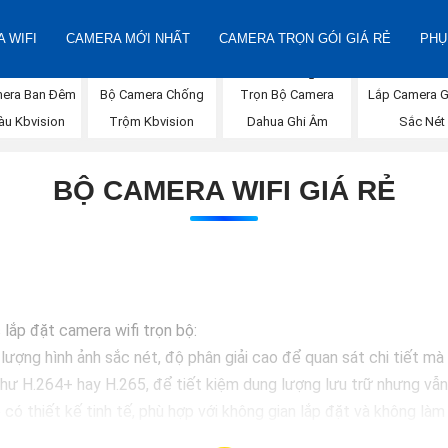
 WIFI
CAMERA MỚI NHẤT
CAMERA TRỌN GÓI GIÁ RẺ
PHỤ
era Ban Đêm
Bộ Camera Chống
Trọn Bộ Camera
Lắp Camera G
àu Kbvision
Trộm Kbvision
Dahua Ghi Âm
Sắc Nét
BỘ CAMERA WIFI GIÁ RẺ
lắp đặt camera wifi trọn bộ:
lượng hình ảnh sắc nét, độ phân giải cao để quan sát chi tiết m
 như H.264+ hay H.265, để tiết kiệm dung lượng lưu trữ nhưng vẫ
có thiết kế tinh tế, phù hợp với không gian lắp đặt và không là
i camera có hệ thống lưu trữ đám mây sẽ giúp bạn dễ dàng truy 