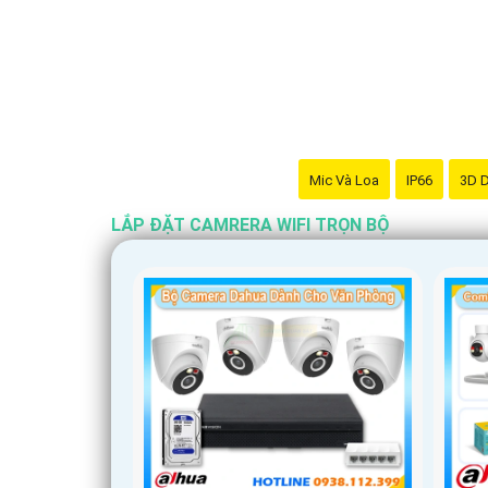
dụng di động.
⤪
5:
Tính năng thông minh: Camera wifi trọn bộ n
khả năng giám sát.
Hy vọng những gợi ý trên sẽ giúp bạn chọn lựa đư
cụ thể hơn để Từng công trình có thể tư vấn chi t
Mic Và Loa
IP66
3D 
LẮP ĐẶT CAMRERA WIFI TRỌN BỘ