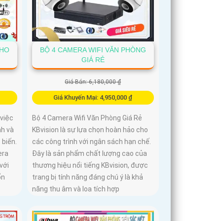
CHO
BỘ 4 CAMERA WIFI VĂN PHÒNG
GIÁ RẺ
Giá Bán: 6,180,000 ₫
Giá Khuyến Mại: 4,950,000 ₫
 việc
Bộ 4 Camera Wifi Văn Phòng Giá Rẻ
nh và
KBvision là sự lựa chọn hoàn hảo cho
 biến.
các công trình với ngân sách hạn chế.
era
Đây là sản phẩm chất lượng cao của
với
thương hiệu nổi tiếng KBvision, được
ổn
trang bị tính năng đáng chú ý là khả
năng thu âm và loa tích hợp