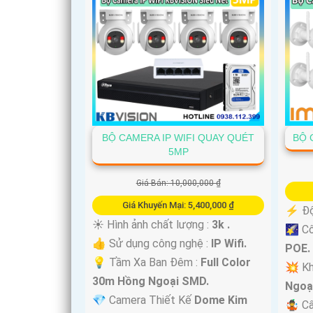
BỘ CAMERA IP WIFI QUAY QUÉT
BỘ 
5MP
Giá Bán: 10,000,000 ₫
Giá Khuyến Mại: 5,400,000 ₫
️⚡ Độ
☀️ Hình ảnh chất lượng :
3k .
🌠 C
👍 Sử dụng công nghệ :
IP Wifi.
POE.
💡 Tầm Xa Ban Đêm :
Full Color
💥 K
30m Hồng Ngoại SMD.
Ngoạ
💎 Camera Thiết Kế
Dome Kim
🤹 C