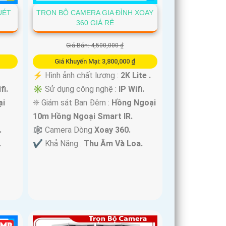
UÉT
TRỌN BỘ CAMERA GIA ĐÌNH XOAY
360 GIÁ RẺ
Giá Bán: 4,500,000 ₫
Giá Khuyến Mại: 3,800,000 ₫
️⚡ Hình ảnh chất lượng :
2K Lite .
fi.
✳️ Sử dụng công nghệ :
IP Wifi.
ại
❈ Giám sát Ban Đêm :
Hồng Ngoại
10m Hồng Ngoại Smart IR.
.
🕸️ Camera Dòng
Xoay 360.
.
️✔️ Khả Năng :
Thu Âm Và Loa.