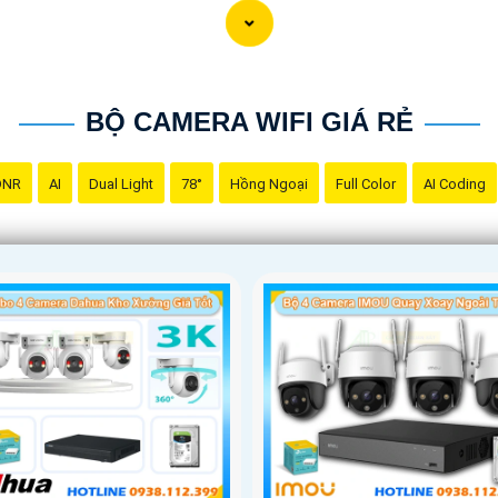
ên có các tính năng thông minh như cảnh báo chuyển động, cảm b
ợc sản phẩm phù hợp để lắp đặt camera wifi trọn bộ. Nếu cần thê
BỘ CAMERA WIFI GIÁ RẺ
iết hơn.
DNR
AI
Dual Light
78°
Hồng Ngoại
Full Color
AI Coding