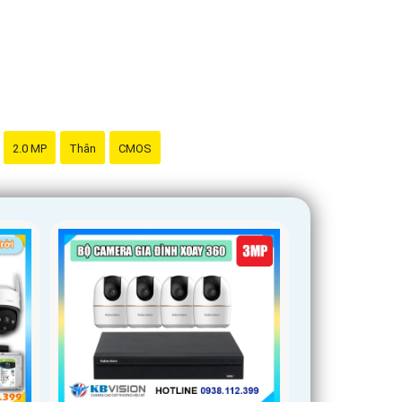
iến hồng ngoại, đàm thoại 2 chiều để nâng cao
m thông tin hoặc hỗ trợ, bạn có thể đặt câu hỏi
2.0 MP
Thân
CMOS