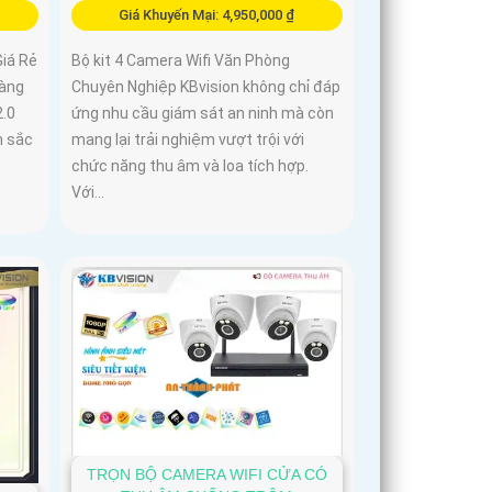
Giá Khuyến Mại: 4,950,000 ₫
Giá Rẻ
Bộ kit 4 Camera Wifi Văn Phòng
hàng
Chuyên Nghiệp KBvision không chỉ đáp
2.0
ứng nhu cầu giám sát an ninh mà còn
h sắc
mang lại trải nghiệm vượt trội với
chức năng thu âm và loa tích hợp.
Với...
TRỌN BỘ CAMERA WIFI CỬA CÓ