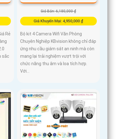
Giá Bán: 6,180,000 ₫
Giá Khuyến Mại: 4,950,000 ₫
Giá Rẻ
Bộ kit 4 Camera Wifi Văn Phòng
hàng
Chuyên Nghiệp KBvision không chỉ đáp
2.0
ứng nhu cầu giám sát an ninh mà còn
h sắc
mang lại trải nghiệm vượt trội với
chức năng thu âm và loa tích hợp.
Với...