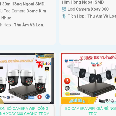
10m Hồng Ngoại SMD.
i 30m Hồng Ngoại SMD.
⛓ Loại Camera
Xoay 360.
ấu Tạo Camera
Dome Kim
️🎙 Tích Hợp :
Thu Âm Và Loa
+ Nhựa.
ch Hợp :
Thu Âm Và Loa.
ỌN BỘ CAMERA WIFI CÔNG
BỘ CAMERA WIFI GIÁ RẺ NG
ÌNH XOAY 360 CHỐNG TRỘM
TRỜI