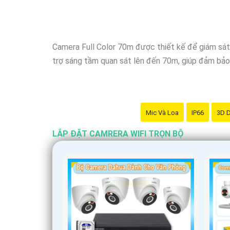
dụng di động.
⤪
5:
Tính năng thông minh: Camera wifi trọn bộ n
khả năng giám sát.
Camera Full Color 70m được thiết kế để giám sát a
Hy vọng những gợi ý trên sẽ giúp bạn chọn lựa đư
trợ sáng tầm quan sát lên đến 70m, giúp đảm bảo h
cụ thể hơn để Từng công trình có thể tư vấn chi t
Mic Và Loa
IP66
3D 
LẮP ĐẶT CAMRERA WIFI TRỌN BỘ