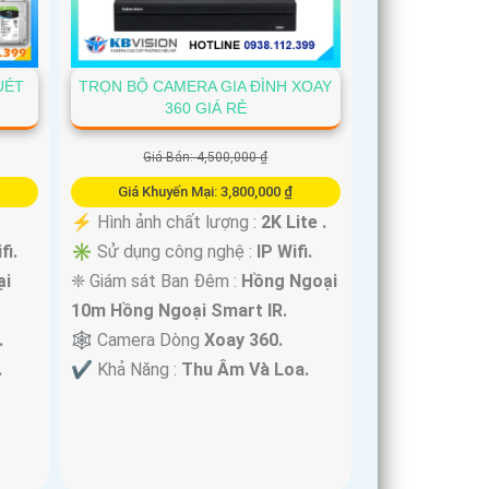
UÉT
TRỌN BỘ CAMERA GIA ĐÌNH XOAY
360 GIÁ RẺ
Giá Bán: 4,500,000 ₫
Giá Khuyến Mại: 3,800,000 ₫
️⚡ Hình ảnh chất lượng :
2K Lite .
fi.
✳️ Sử dụng công nghệ :
IP Wifi.
ại
❈ Giám sát Ban Đêm :
Hồng Ngoại
10m Hồng Ngoại Smart IR.
.
🕸️ Camera Dòng
Xoay 360.
.
️✔️ Khả Năng :
Thu Âm Và Loa.