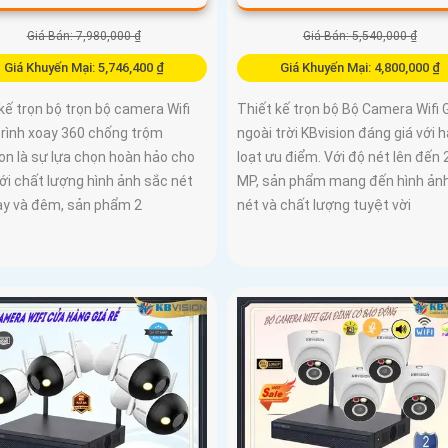
Giá Bán: 7,980,000 ₫
Giá Bán: 5,540,000 ₫
Giá Khuyến Mại: 5,746,400 ₫
Giá Khuyến Mại: 4,800,000 ₫
kế trọn bộ trọn bộ camera Wifi
Thiết kế trọn bộ Bộ Camera Wifi 
trình xoay 360 chống trộm
ngoài trời KBvision đáng giá với 
on là sự lựa chọn hoàn hảo cho
loạt ưu điểm. Với độ nét lên đến 
ới chất lượng hình ảnh sắc nét
MP, sản phẩm mang đến hình ản
ày và đêm, sản phẩm 2
nét và chất lượng tuyệt vời