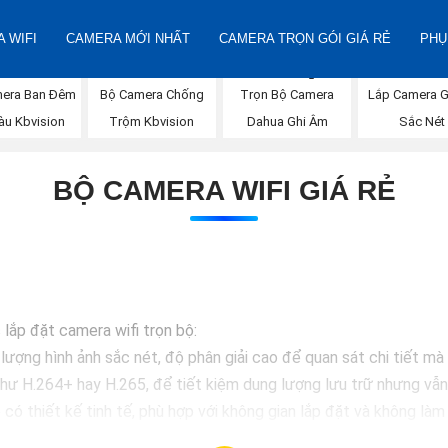
 WIFI
CAMERA MỚI NHẤT
CAMERA TRỌN GÓI GIÁ RẺ
PHỤ
era Ban Đêm
Bộ Camera Chống
Trọn Bộ Camera
Lắp Camera G
àu Kbvision
Trộm Kbvision
Dahua Ghi Âm
Sắc Nét
BỘ CAMERA WIFI GIÁ RẺ
lắp đặt camera wifi trọn bộ:
lượng hình ảnh sắc nét, độ phân giải cao để quan sát chi tiết m
 như H.264+ hay H.265, để tiết kiệm dung lượng lưu trữ nhưng vẫ
có thiết kế tinh tế, phù hợp với không gian lắp đặt và không là
i camera có hệ thống lưu trữ đám mây sẽ giúp bạn dễ dàng truy 