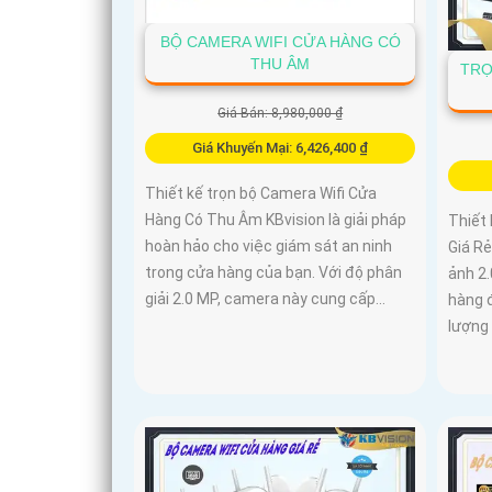
BỘ CAMERA WIFI CỬA HÀNG CÓ
THU ÂM
TRỌ
Giá Bán: 8,980,000 ₫
Giá Khuyến Mại: 6,426,400 ₫
Thiết kế trọn bộ Camera Wifi Cửa
Hàng Có Thu Âm KBvision là giải pháp
Thiết 
hoàn hảo cho việc giám sát an ninh
Giá Rẻ
trong cửa hàng của bạn. Với độ phân
ảnh 2
giải 2.0 MP, camera này cung cấp...
hàng đ
lượng