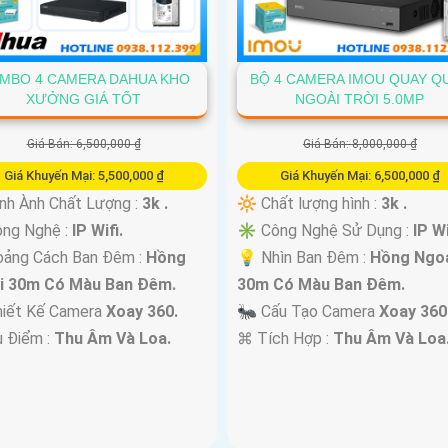
MBO 4 CAMERA DAHUA KHO
BỘ 4 CAMERA IMOU QUAY Q
XƯỞNG GIÁ TỐT
NGOÀI TRỜI 5.0MP
Giá Bán: 6,500,000 ₫
Giá Bán: 8,000,000 ₫
Giá Khuyến Mại: 5,500,000 ₫
Giá Khuyến Mại: 6,500,000 ₫
nh Ành Chất Lượng :
3k .
🔆 Chất lượng hình :
3k .
ông Nghệ :
IP Wifi.
✳️ Công Nghệ Sử Dụng :
IP Wi
oảng Cách Ban Đêm :
Hồng
💡 Nhìn Ban Đêm :
Hồng Ngo
i 30m Có Màu Ban Ðêm.
30m Có Màu Ban Ðêm.
hiết Kế Camera
Xoay 360.
🐜 Cấu Tạo Camera
Xoay 360
u Điểm :
Thu Âm Và Loa.
️⌘ Tích Hợp :
Thu Âm Và Loa