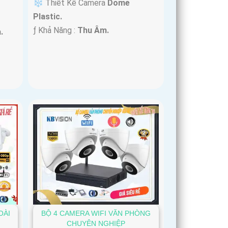
❄ Thiết Kế Camera
Dome
Plastic.
️ƒ Khả Năng :
Thu Âm.
.
OÀI
BỘ 4 CAMERA WIFI VĂN PHÒNG
CHUYÊN NGHIỆP