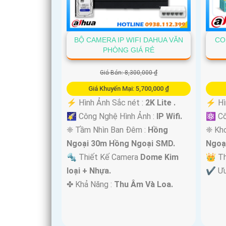
BỘ CAMERA IP WIFI DAHUA VĂN
CO
PHÒNG GIÁ RẺ
Giá Bán: 8,300,000 ₫
Giá Khuyến Mại: 5,700,000 ₫
️⚡ Hình Ảnh Sắc nét :
2K Lite .
️⚡ Hì
🌠 Công Nghệ Hình Ảnh :
IP Wifi.
⚛️ C
❈ Tầm Nhìn Ban Đêm :
Hồng
❈ Kh
Ngoại 30m Hồng Ngoại SMD.
Ngoạ
🔩 Thiết Kế Camera
Dome Kim
👑 T
loại + Nhựa.
️✔️ Ư
️✤ Khả Năng :
Thu Âm Và Loa.
'