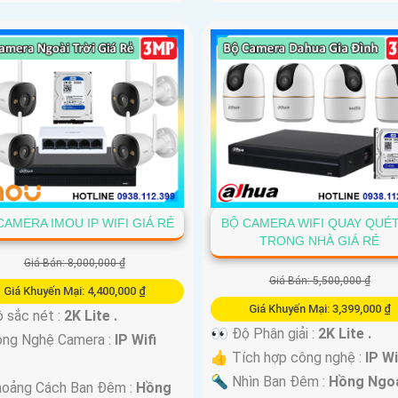
CAMERA IMOU IP WIFI GIÁ RẺ
BỘ CAMERA WIFI QUAY QUÉT
TRONG NHÀ GIÁ RẺ
Giá Bán: 8,000,000 ₫
Giá Bán: 5,500,000 ₫
Giá Khuyến Mại: 4,400,000 ₫
Giá Khuyến Mại: 3,399,000 ₫
 sắc nét :
2K Lite .
👀 Độ Phân giải :
2K Lite .
ông Nghệ Camera :
IP Wifi
👍 Tích hợp công nghệ :
IP Wi
🔦 Nhìn Ban Đêm :
Hồng Ngo
hoảng Cách Ban Đêm :
Hồng