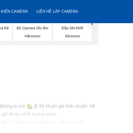
 KIỆN CAMERA
LIÊN HỆ LẮP CAMERA
iá Rẻ
Bộ Camera Ghi Âm
Đầu Ghi NVR
Hikvision
Kbvision
à không bị mờ. 🏡
2:
Kỹ thuật ghi hình chuẩn: Hệ
n giữ được chất lượng video.
m xấu ý thẩm mỹ của khu vực cần quan sát.
cập và quản lý hình ảnh từ xa thông qua ứng