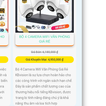
CHO
BỘ 4 CAMERA WIFI VĂN PHÒNG
GIÁ RẺ
Giá Bán: 6,180,000 ₫
Giá Khuyến Mại: 4,950,000 ₫
 việc
Bộ 4 Camera Wifi Văn Phòng Giá Rẻ
nh và
KBvision là sự lựa chọn hoàn hảo cho
 biến.
các công trình với ngân sách hạn chế.
era
Đây là sản phẩm chất lượng cao của
với
thương hiệu nổi tiếng KBvision, được
ổn
trang bị tính năng đáng chú ý là khả
năng thu âm và loa tích hợp