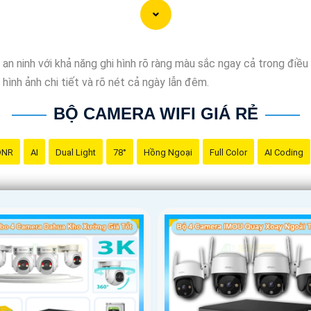
ên có các tính năng thông minh như cảnh báo chuyển động, cảm b
n ninh với khả năng ghi hình rõ ràng màu sắc ngay cả trong điều
ợc sản phẩm phù hợp để lắp đặt camera wifi trọn bộ. Nếu cần thê
ình ảnh chi tiết và rõ nét cả ngày lẫn đêm.
iết hơn.
BỘ CAMERA WIFI GIÁ RẺ
DNR
AI
Dual Light
78°
Hồng Ngoại
Full Color
AI Coding