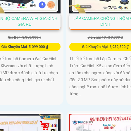
N BỘ CAMERA WIFI GIA ĐÌNH
LẮP CAMERA CHỐNG TRỘM 
GIÁ RẺ
ĐÌNH
Giá Bán: 8,860,000 ₫
Giá Bán: 10,460,000 ₫
Giá Khuyến Mại: 5,099,000 ₫
Giá Khuyến Mại: 6,932,800 ₫
kế trọn bộ Camera Wifi Gia Đình
Thiết kế trọn bộ Lắp Camera Ch
 KBvision với chất lượng hình
Trộm Gia Đình KBvision đem đến
.0 MP được đánh giá là lựa chọn
an tâm cho người dùng với độ nét
ầu cho công trình giá rẻ chất
đến 2.0 MP. Sản phẩm này sử dụ
công nghệ mới nhất được tích h
từng...