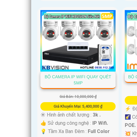
BỘ CAMERA IP WIFI QUAY QUÉT
BỘ 
5MP
Giá Bán: 10,000,000 ₫
Giá Khuyến Mại: 5,400,000 ₫
️⚡ Độ
☀️ Hình ảnh chất lượng :
3k .
🌠 C
👍 Sử dụng công nghệ :
IP Wifi.
POE.
💡 Tầm Xa Ban Đêm :
Full Color
💥 K