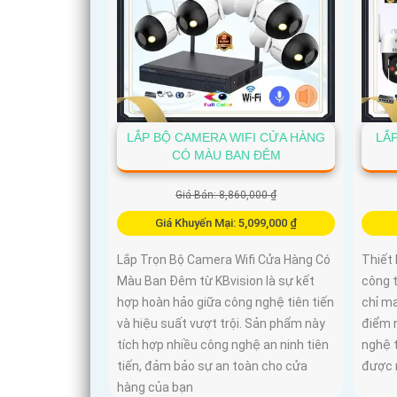
LẮP BỘ CAMERA WIFI CỬA HÀNG
LẮ
CÓ MÀU BAN ĐÊM
Giá Bán: 8,860,000 ₫
Giá Khuyến Mại: 5,099,000 ₫
Lắp Trọn Bộ Camera Wifi Cửa Hàng Có
Thiết 
Màu Ban Đêm từ KBvision là sự kết
công 
hợp hoàn hảo giữa công nghệ tiên tiến
chỉ ma
và hiệu suất vượt trội. Sản phẩm này
điểm 
tích hợp nhiều công nghệ an ninh tiên
nghệ t
tiến, đảm bảo sự an toàn cho cửa
được 
hàng của bạn