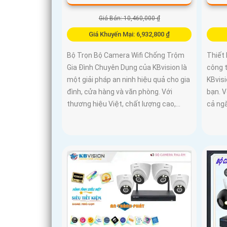
Giá Bán: 10,460,000 ₫
Giá Khuyến Mại: 6,932,800 ₫
Bộ Trọn Bộ Camera Wifi Chống Trộm
Thiết 
Gia Đình Chuyên Dụng của KBvision là
công 
một giải pháp an ninh hiệu quả cho gia
KBvisi
đình, cửa hàng và văn phòng. Với
bạn. V
thương hiệu Việt, chất lượng cao,...
cả ng