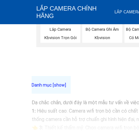
LẮP CAMERA CHÍNH
LẮP CAMERA
HÃNG
Bộ Camera Ghi Âm
Bộ Cam
Lắp Camera
Kbvision
Có M
Kbvision Trọn Gói
Dạ chắc chắn, dưới đây là một mẫu tư vấn về việc 
1:
Hiệu suất cao: Camera wifi trọn bộ cần có chất 
thống camera cần hỗ trợ chuẩn ghi hình hiện đại,
👈
3:
Thiết kế thẩm mỹ: Chọn camera wifi trọn bộ 
📷
4:
Hệ thống lưu trữ đám mây: Lựa chọn các loạ