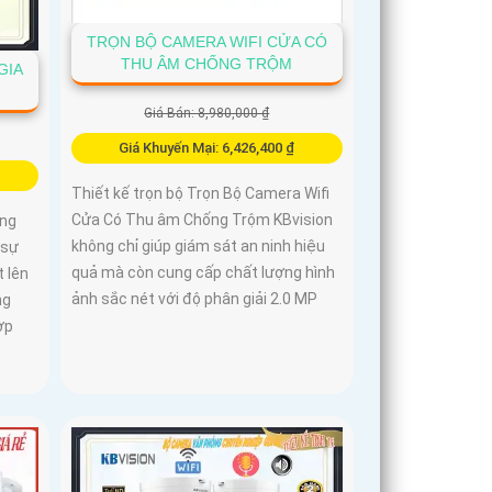
TRỌN BỘ CAMERA WIFI CỬA CÓ
THU ÂM CHỐNG TRỘM
GIA
Giá Bán: 8,980,000 ₫
Giá Khuyến Mại: 6,426,400 ₫
Thiết kế trọn bộ Trọn Bộ Camera Wifi
Cửa Có Thu âm Chống Trộm KBvision
ống
không chỉ giúp giám sát an ninh hiệu
 sự
quả mà còn cung cấp chất lượng hình
 lên
ảnh sắc nét với độ phân giải 2.0 MP
ng
ợp