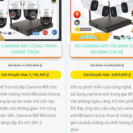
P CAMERA WIFI CÔNG TRÌNH
BỘ CAMERA WIFI ỔN ĐỊNH 
CHỐNG TRỘM
GIA ĐÌNH GIÁ RẺ
Giá Bán: 7,980,000 ₫
Giá Bán: 5,540,000 ₫
Giá Khuyến Mại: 5,746,400 ₫
Giá Khuyến Mại: 4,800,000 ₫
kế trọn bộ lắp Camera Wifi cho
Với sự phát triển của công nghệ,
trình chống trộm KBvision không
sử dụng camera wifi trong gia đì
ng lại sự an toàn mà còn tạo
văn phòng ngày càng trở nên phổ
nhấn cho không gian. Với công
Để đáp ứng nhu cầu này, bộ cam
iên tiến, Camera Wifi KBvision
wifi KBvision là lựa chọn lý tưởng 
nâng cấp độ nét đến 2
giá cả phải chăng và chất lượng 
định