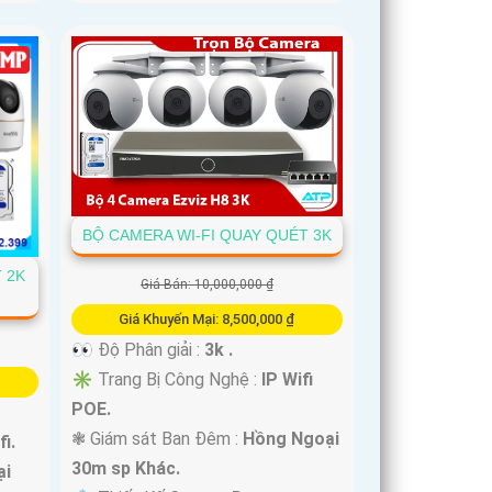
BỘ CAMERA WI-FI QUAY QUÉT 3K
 2K
Giá Bán: 10,000,000 ₫
Giá Khuyến Mại: 8,500,000 ₫
👀 Độ Phân giải :
3k .
✳️ Trang Bị Công Nghệ :
IP Wifi
POE.
❃ Giám sát Ban Đêm :
Hồng Ngoại
fi.
30m sp Khác.
ại