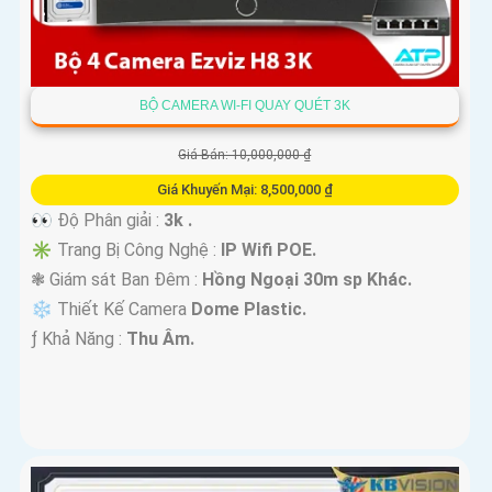
BỘ CAMERA WI-FI QUAY QUÉT 3K
Giá Bán: 10,000,000 ₫
Giá Khuyến Mại: 8,500,000 ₫
👀 Độ Phân giải :
3k .
✳️ Trang Bị Công Nghệ :
IP Wifi POE.
❃ Giám sát Ban Đêm :
Hồng Ngoại 30m sp Khác.
❄ Thiết Kế Camera
Dome Plastic.
️ƒ Khả Năng :
Thu Âm.