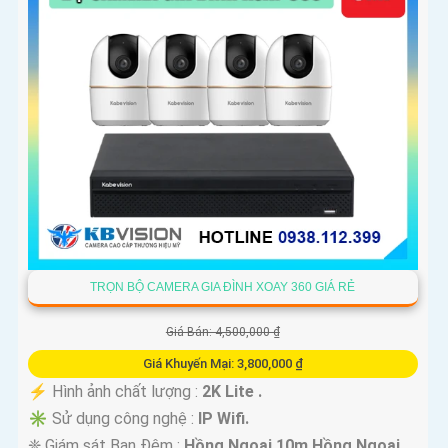
TRỌN BỘ CAMERA GIA ĐÌNH XOAY 360 GIÁ RẺ
Giá Bán: 4,500,000 ₫
Giá Khuyến Mại: 3,800,000 ₫
️⚡ Hình ảnh chất lượng :
2K Lite .
✳️ Sử dụng công nghệ :
IP Wifi.
❈ Giám sát Ban Đêm :
Hồng Ngoại 10m Hồng Ngoại