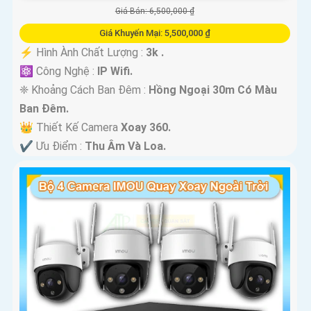
Giá Bán: 6,500,000 ₫
Giá Khuyến Mại: 5,500,000 ₫
️⚡ Hình Ành Chất Lượng :
3k .
⚛️ Công Nghệ :
IP Wifi.
❈ Khoảng Cách Ban Đêm :
Hồng Ngoại 30m Có Màu
Ban Ðêm.
👑 Thiết Kế Camera
Xoay 360.
️✔️ Ưu Điểm :
Thu Âm Và Loa.