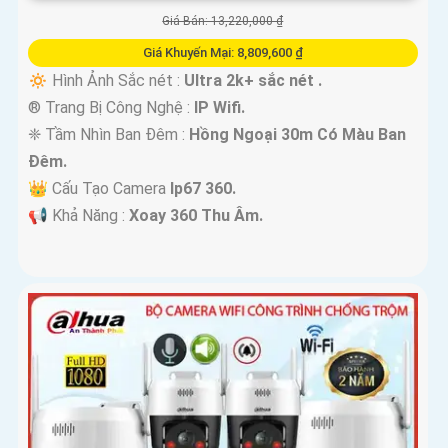
Giá Bán: 13,220,000 ₫
Giá Khuyến Mại: 8,809,600 ₫
🔅 Hình Ảnh Sắc nét :
Ultra 2k+ sắc nét .
®️ Trang Bị Công Nghệ :
IP Wifi.
❈ Tầm Nhìn Ban Đêm :
Hồng Ngoại 30m Có Màu Ban
Ðêm.
👑 Cấu Tạo Camera
Ip67 360.
️📢 Khả Năng :
Xoay 360 Thu Âm.