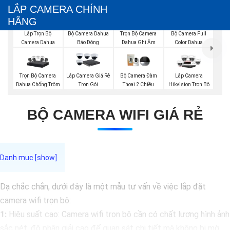
LẮP CAMERA CHÍNH
HÃNG
Trọn Bộ Camera
Bộ Camera Full
Lắp Trọn Bộ
Bộ Camera Dahua
Dahua Ghi Âm
Color Dahua
Camera Dahua
Báo Động
Trọn Bộ Camera
Lắp Camera Giá Rẻ
Bộ Camera Đàm
Lắp Camera
Dahua Chống Trộm
Trọn Gói
Thoại 2 Chiều
Hikvision Trọn Bộ
BỘ CAMERA WIFI GIÁ RẺ
Dạ chắc chắn, dưới đây là một mẫu tư vấn về việc lắp đặt
camera wifi trọn bộ:
1:
Hiệu suất cao: Camera wifi trọn bộ cần có chất lượng hình ảnh
sắc nét, độ phân giải cao để quan sát chi tiết mà không bị mờ.