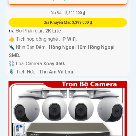
Giá Bán: 5,500,000 ₫
Giá Khuyến Mại: 3,399,000 ₫
👀 Độ Phân giải :
2K Lite .
👍 Tích hợp công nghệ :
IP Wifi.
🔦 Nhìn Ban Đêm :
Hồng Ngoại 10m Hồng Ngoại
SMD.
⛓ Loại Camera
Xoay 360.
️🎙 Tích Hợp :
Thu Âm Và Loa.