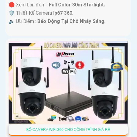
🔴 Xem ban đêm :
Full Color 30m Starlight.
🛡 Thiết Kế Camera
Ip67 360.
️🔈 Ưu Điểm :
Báo Động Tại Chỗ Nháy Sáng.
BỘ CAMERA WIFI 360 CHO CÔNG TRÌNH GIÁ RẺ