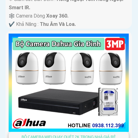
Smart IR.
🕸️ Camera Dòng
Xoay 360.
️✔️ Khả Năng :
Thu Âm Và Loa.
BỘ CAMERA WIFI QUAY QUÉT 2K TRONG NHÀ GIÁ RẺ