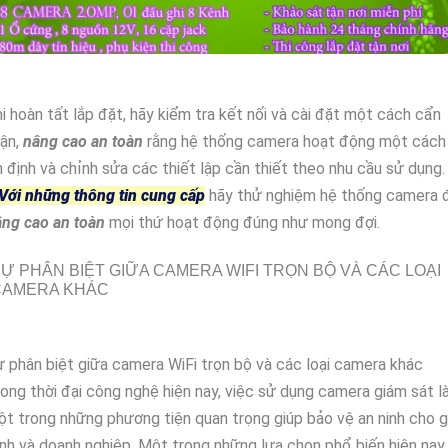
i hoàn tất lắp đặt, hãy kiểm tra kết nối và cài đặt một cách cẩn
hận,
nâng cao an toàn
rằng hệ thống camera hoạt động một cách
 định và chỉnh sửa các thiết lập cần thiết theo nhu cầu sử dụng.
Với những thông tin cung cấp
hãy thử nghiệm hệ thống camera 
âng cao an toàn
mọi thứ hoạt động đúng như mong đợi.
Ự PHÂN BIỆT GIỮA CAMERA WIFI TRỌN BỘ VÀ CÁC LOẠI
CAMERA KHÁC
 phân biệt giữa camera WiFi trọn bộ và các loại camera khác
ong thời đại công nghệ hiện nay, việc sử dụng camera giám sát l
t trong những phương tiện quan trọng giúp bảo vệ an ninh cho g
nh và doanh nghiệp. Một trong những lựa chọn phổ biến hiện nay 