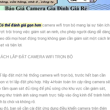
Có thể đánh giá gọn hơn
camera wifi trọn bộ mang lại sự tiện ích
ợt trội trong việc giám sát an ninh, cho phép người dùng dễ dàn
eo dõi mọi hoạt động trong không gian cần giám sát một cách li
ạt và tiện lợi.
ÁCH LẮP ĐẶT CAMERA WIFI TRỌN BỘ
 lắp đặt một hệ thống camera wifi trọn bộ, trước hết bạn cần
ọn vị trí lắp đặt phù hợp. Hãy ⁂
Hoàn toàn tin cậy
rằng camera sẽ
 tầm quan sát đủ rộng để phủ sóng cho khu vực cần giám sát,
ng như tránh ánh sáng mạnh trực tiếp vào ống kính để tránh hình
h bị chói và không rõ.
u đó, bạn sẽ cần cài đặt ứng dụng điều khiển camera trên điện