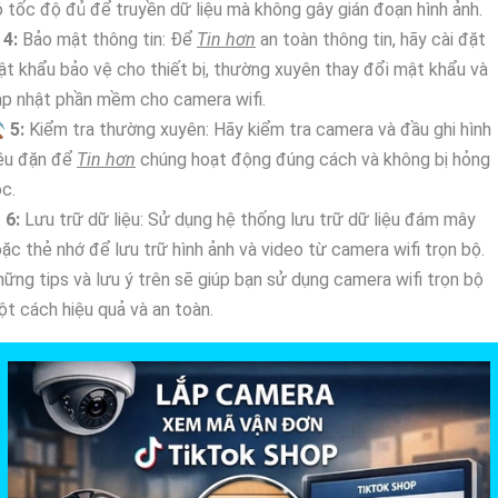
 tốc độ đủ để truyền dữ liệu mà không gây gián đoạn hình ảnh.
⭃
4:
Bảo mật thông tin: Để
Tin hơn
an toàn thông tin, hãy cài đặt
t khẩu bảo vệ cho thiết bị, thường xuyên thay đổi mật khẩu và
p nhật phần mềm cho camera wifi.
⚒
5:
Kiểm tra thường xuyên: Hãy kiểm tra camera và đầu ghi hình
ều đặn để
Tin hơn
chúng hoạt động đúng cách và không bị hỏng
c.

6:
Lưu trữ dữ liệu: Sử dụng hệ thống lưu trữ dữ liệu đám mây
ặc thẻ nhớ để lưu trữ hình ảnh và video từ camera wifi trọn bộ.
ững tips và lưu ý trên sẽ giúp bạn sử dụng camera wifi trọn bộ
t cách hiệu quả và an toàn.