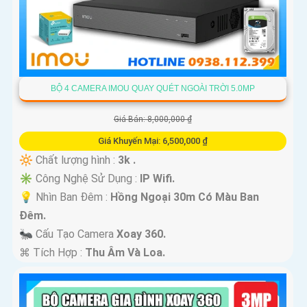
BỘ 4 CAMERA IMOU QUAY QUÉT NGOÀI TRỜI 5.0MP
Giá Bán: 8,000,000 ₫
Giá Khuyến Mại: 6,500,000 ₫
🔆 Chất lượng hình :
3k .
✳️ Công Nghệ Sử Dụng :
IP Wifi.
💡 Nhìn Ban Đêm :
Hồng Ngoại 30m Có Màu Ban
Ðêm.
🐜 Cấu Tạo Camera
Xoay 360.
️⌘ Tích Hợp :
Thu Âm Và Loa.