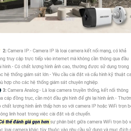

2:
Camera IP:- Camera IP là loại camera kết nối mạng, có khả
ng truy cập trực tiếp vào internet mà không cần thông qua đầu
i hình.- Có chất lượng hình ảnh cao, thường được sử dụng trong
c hệ thống giám sát lớn.- Yêu cầu cài đặt và cấu hình kỹ thuật c
ù hợp cho các hệ thống giám sát chuyên nghiệp.

3:
Camera Analog:- Là loại camera truyền thống, kết nối thông
a cáp đồng trục, cần một đầu ghi hình để ghi lại hình ảnh.- Thườ
 chất lượng hình ảnh thấp hơn so với camera IP hoặc WiFi trọn b
ông linh hoạt trong việc cài đặt và di chuyển.
Có thể đánh giá gọn hơn
sự phân biệt giữa camera WiFi trọn bộ 
c loại camera khác tùy thuộc vào nhu cầu sử dụng và mục đích 