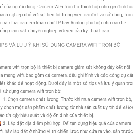
ể của người dùng. Camera WiFi trọn bộ thích hợp cho gia đình h
anh nghiệp nhỏ với sự tiện lợi trong việc cài đặt và sử dụng, tro
i các loại camera khác như IP hay Analog phù hợp cho các hệ
ống giám sát chuyên nghiệp với yêu cầu kỹ thuật cao.
IPS VÀ LƯU Ý KHI SỬ DỤNG CAMERA WIFI TRỌN BỘ
mera wifi trọn bộ là thiết bị camera giám sát không dây kết nối
a mạng wifi, bao gồm cả camera, đầu ghi hình và các công cụ cầ
iết khác để hoạt động. Dưới đây là một số tips và lưu ý quan tr
i sử dụng camera wifi trọn bộ:

1:
Chọn camera chất lượng: Trước khi mua camera wifi trọn bộ,
y chọn một sản phẩm chất lượng từ nhà sản xuất uy tín để ⁂
Ho
àn tin cậy
hiệu suất và độ ổn định của thiết bị.

2:
Lắp đặt địa điểm phù hợp: Để tận dụng hiệu quả của camera
fi, hãy lắp đặt ở những vị trí chiến lược như cửa ra vào, sân trước