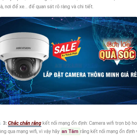
à, nơi để xe… để quan sát rõ ràng và chi tiết.

3:
Chắc chắn rằng
kết nối mạng ổn định: Camera wifi trọn bộ h
ng qua mạng wifi, vì vậy hãy
an Tâm
rằng kết nối mạng ổn định 