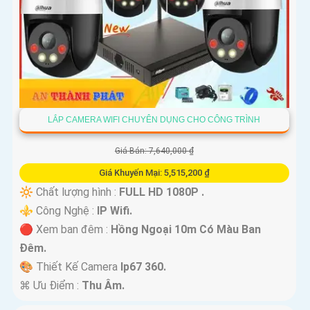
LẮP CAMERA WIFI CHUYÊN DỤNG CHO CÔNG TRÌNH
Giá Bán: 7,640,000 ₫
Giá Khuyến Mại: 5,515,200 ₫
🔆 Chất lượng hình :
FULL HD 1080P .
⚜️ Công Nghệ :
IP Wifi.
🔴 Xem ban đêm :
Hồng Ngoại 10m Có Màu Ban
Ðêm.
🎨 Thiết Kế Camera
Ip67 360.
️⌘ Ưu Điểm :
Thu Âm.