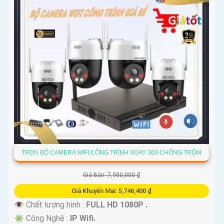
TRỌN BỘ CAMERA WIFI CÔNG TRÌNH XOAY 360 CHỐNG TRỘM
Giá Bán: 7,980,000 ₫
Giá Khuyến Mại: 5,746,400 ₫
👁 Chất lượng hình :
FULL HD 1080P .
✳️ Công Nghệ :
IP Wifi.