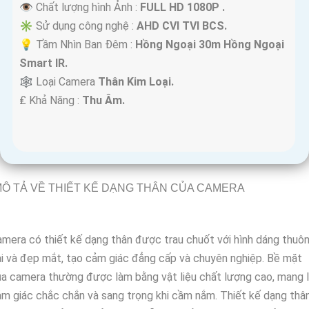
👁 Chất lượng hình Ảnh :
FULL HD 1080P .
✳️ Sử dụng công nghệ :
AHD CVI TVI BCS.
💡 Tầm Nhìn Ban Đêm :
Hồng Ngoại 30m Hồng Ngoại
Smart IR.
🕸️ Loại Camera
Thân Kim Loại.
️₤ Khả Năng :
Thu Âm.
Ô TẢ VỀ THIẾT KẾ DẠNG THÂN CỦA CAMERA
mera có thiết kế dạng thân được trau chuốt với hình dáng thuô
i và đẹp mắt, tạo cảm giác đẳng cấp và chuyên nghiệp. Bề mặt
a camera thường được làm bằng vật liệu chất lượng cao, mang l
m giác chắc chắn và sang trọng khi cầm nắm. Thiết kế dạng thâ