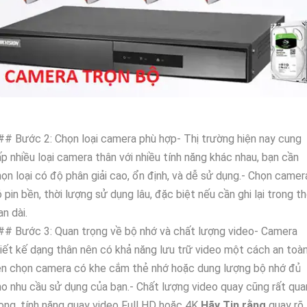
# Bước 2: Chọn loại camera phù hợp- Thị trường hiện nay cung
p nhiều loại camera thân với nhiều tính năng khác nhau, bạn cần
ọn loại có độ phân giải cao, ổn định, và dễ sử dụng.- Chọn camer
 pin bền, thời lượng sử dụng lâu, đặc biệt nếu cần ghi lại trong th
an dài.
# Bước 3: Quan trọng về bộ nhớ và chất lượng video- Camera
iết kế dạng thân nên có khả năng lưu trữ video một cách an toàn
ên chọn camera có khe cắm thẻ nhớ hoặc dung lượng bộ nhớ đủ
o nhu cầu sử dụng của bạn.- Chất lượng video quay cũng rất qua
ọng, tính năng quay video Full HD hoặc 4K
Hãy Tin rằng
quay rõ