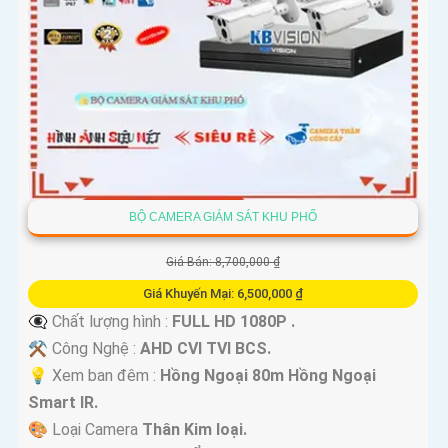
BỘ CAMERA GIÁM SÁT KHU PHỐ
Giá Bán: 8,700,000 ₫
Giá Khuyến Mại: 6,500,000 ₫
👁️‍🗨 Chất lượng hình :
FULL HD 1080P .
⚒ Công Nghệ :
AHD CVI TVI BCS.
💡 Xem ban đêm :
Hồng Ngoại 80m Hồng Ngoại
Smart IR.
🎨 Loại Camera
Thân Kim loại.