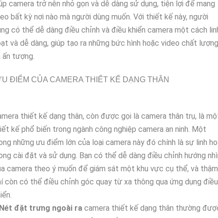
úp camera trở nên nhỏ gọn và dễ dàng sử dụng, tiện lợi để mang
eo bất kỳ nơi nào mà người dùng muốn. Với thiết kế này, người
ng có thể dễ dàng điều chỉnh và điều khiển camera một cách lin
ạt và dễ dàng, giúp tạo ra những bức hình hoặc video chất lượn
 ấn tượng.
U ĐIỂM CỦA CAMERA THIẾT KẾ DẠNG THÂN
mera thiết kế dạng thân, còn được gọi là camera thân trụ, là mộ
iết kế phổ biến trong ngành công nghiệp camera an ninh. Một
ong những ưu điểm lớn của loại camera này đó chính là sự linh ho
ong cài đặt và sử dụng. Bạn có thể dễ dàng điều chỉnh hướng nhì
a camera theo ý muốn để giám sát một khu vực cụ thể, và thậm
í còn có thể điều chỉnh góc quay từ xa thông qua ứng dụng điều
iển.
Nét đặt trưng ngoài ra
camera thiết kế dạng thân thường đượ