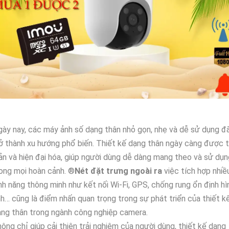
ày nay, các máy ảnh số dạng thân nhỏ gọn, nhẹ và dễ sử dụng đ
ở thành xu hướng phổ biến. Thiết kế dạng thân ngày càng được t
ản và hiện đại hóa, giúp người dùng dễ dàng mang theo và sử dụn
ong mọi hoàn cảnh. ®️
Nét đặt trưng ngoài ra
việc tích hợp nhiề
nh năng thông minh như kết nối Wi-Fi, GPS, chống rung ổn định hì
h… cũng là điểm nhấn quan trọng trong sự phát triển của thiết k
ng thân trong ngành công nghiệp camera.
ông chỉ giúp cải thiện trải nghiệm của người dùng, thiết kế dạng