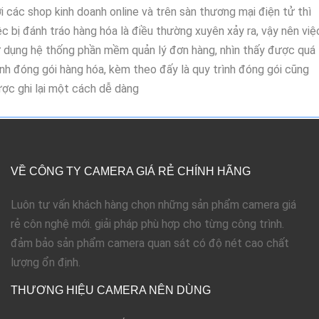
i các shop kinh doanh online và trên sàn thương mại điện tử thì
ệc bị đánh tráo hàng hóa là điều thường xuyên xảy ra, vậy nên việ
 dụng hệ thống phần mềm quản lý đơn hàng, nhìn thấy được quá
ình đóng gói hàng hóa, kèm theo đấy là quy trình đóng gói cũng
ợc ghi lại một cách dễ dàng
VỀ CÔNG TY CAMERA GIÁ RẺ CHÍNH HÃNG
Luôn tư vấn khách hàng chọn những sản phẩm camera giá
rẻ côn nghệ mới. giải pháp phù hợp cho từng công trình.
đảm bảo sản phẩm camera quan sát có độ nét cao chất
lượng ổn định.
THƯƠNG HIỆU CAMERA NÊN DÙNG