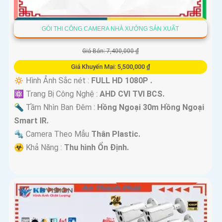
GÓI THI CÔNG CAMERA NHÀ XƯỞNG SẢN XUẤT
Giá Bán: 7,400,000 ₫
Giá Khuyến Mại: 5,500,000 ₫
🔅 Hình Ảnh Sắc nét :
FULL HD 1080P .
⚛️ Trang Bị Công Nghệ :
AHD CVI TVI BCS.
🔦 Tầm Nhìn Ban Đêm :
Hồng Ngoại 30m Hồng Ngoại
Smart IR.
🔩 Camera Theo Mẫu
Thân Plastic.
️☣️ Khả Năng :
Thu hình Ổn Định.