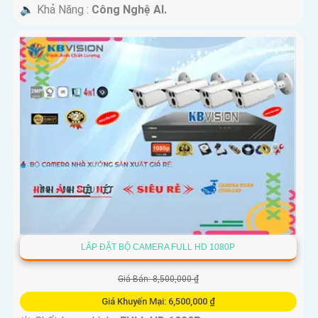
️🔈 Khả Năng :
Công Nghệ AI.
LẮP ĐẶT BỘ CAMERA FULL HD 1080P
Giá Bán: 8,500,000 ₫
Giá Khuyến Mại: 6,500,000 ₫