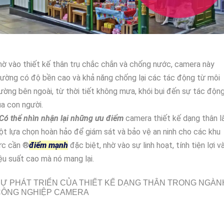
ờ vào thiết kế thân trụ chắc chắn và chống nước, camera này
ường có độ bền cao và khả năng chống lại các tác động từ môi
ường bên ngoài, từ thời tiết không mưa, khói bụi đến sự tác độn
a con người.
Có thể nhìn nhận lại những ưu điểm
camera thiết kế dạng thân l
t lựa chọn hoàn hảo để giám sát và bảo vệ an ninh cho các khu
c cần ®️
điểm mạnh
đặc biệt, nhờ vào sự linh hoạt, tính tiện lợi v
ệu suất cao mà nó mang lại.
Ự PHÁT TRIỂN CỦA THIẾT KẾ DẠNG THÂN TRONG NGÀN
CÔNG NGHIỆP CAMERA