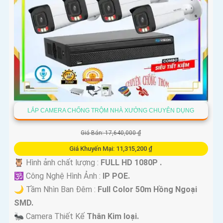
LẮP CAMERA CHỐNG TRỘM NHÀ XƯỞNG CHUYÊN DỤNG
'
Giá Bán: 17,640,000 ₫
Giá Khuyến Mại: 11,315,200 ₫
🦉 Hình ảnh chất lượng :
FULL HD 1080P .
🕉️ Công Nghệ Hình Ảnh :
IP POE.
🌙 Tầm Nhìn Ban Đêm :
Full Color 50m Hồng Ngoại
SMD.
🐜 Camera Thiết Kế
Thân Kim loại.