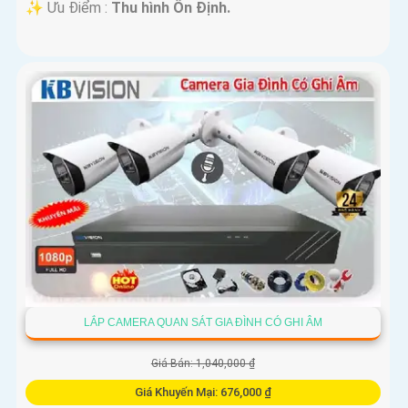
️✨ Ưu Điểm :
Thu hình Ổn Định.
LẮP CAMERA QUAN SÁT GIA ĐÌNH CÓ GHI ÂM
Giá Bán: 1,040,000 ₫
Giá Khuyến Mại: 676,000 ₫