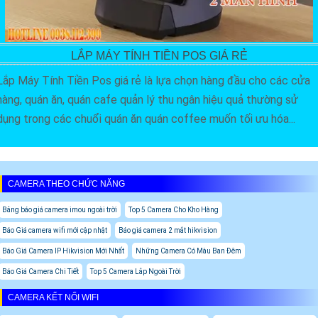
LẮP MÁY TÍNH TIỀN POS GIÁ RẺ
Lắp Máy Tính Tiền Pos giá rẻ là lựa chọn hàng đầu cho các cửa
hàng, quán ăn, quán cafe quản lý thu ngân hiệu quả thường sử
dụng trong các chuổi quán ăn quán coffee muốn tối ưu hóa...
CAMERA THEO CHỨC NĂNG
Bảng báo giá camera imou ngoài trời
Top 5 Camera Cho Kho Hàng
Báo Giá camera wifi mới cập nhật
Báo giá camera 2 mắt hikvision
Báo Giá Camera IP Hikvision Mới Nhất
Những Camera Có Màu Ban Đêm
Báo Giá Camera Chi Tiết
Top 5 Camera Lắp Ngoài Trời
CAMERA KẾT NỐI WIFI