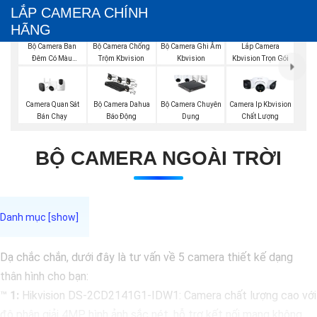
LẮP CAMERA CHÍNH
HÃNG
Bộ Camera Ban
Bộ Camera Chống
Bộ Camera Ghi Âm
Lắp Camera
Đêm Có Màu
Trộm Kbvision
Kbvision
Kbvision Trọn Gói
Kbvision
Camera Quan Sát
Bộ Camera Dahua
Bộ Camera Chuyên
Camera Ip Kbvision
Bán Chạy
Báo Động
Dụng
Chất Lượng
BỘ CAMERA NGOÀI TRỜI
Dạ chắc chắn, dưới đây là tư vấn về 5 camera thiết kế dạng
thân hình cho bạn:
™️
1:
Hikvision DS-2CD2141G1-IDW1: Camera chất lượng cao với
độ phân giải 4MP, hình ảnh sắc nét, hỗ trợ kết nối mạng không