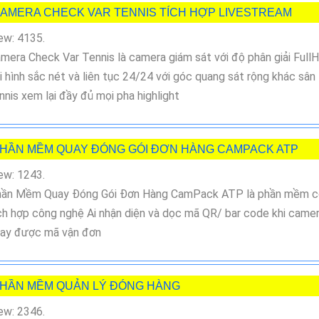
AMERA CHECK VAR TENNIS TÍCH HỢP LIVESTREAM
ew: 4135.
mera Check Var Tennis là camera giám sát với độ phân giải Full
i hình sắc nét và liên tục 24/24 với góc quang sát rộng khác sân
nnis xem lại đầy đủ mọi pha highlight
HẦN MỀM QUAY ĐÓNG GÓI ĐƠN HÀNG CAMPACK ATP
ew: 1243.
ần Mềm Quay Đóng Gói Đơn Hàng CamPack ATP là phần mềm c
ch hợp công nghệ Ai nhận diện và dọc mã QR/ bar code khi came
ay được mã vận đơn
HẦN MỀM QUẢN LÝ ĐÓNG HÀNG
ew: 2346.