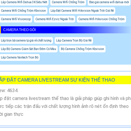
Lắp Camera Wifi Dahua 3K Siêu Nét
Camera Wifi Chống Trộm
Báo giá camera wifi dahua mới
Camera Wifi Chống Trộm Kbvision
Lắp Đặt Camera Wifi Hikvision Ngoài Trời Giá Rẻ
Camera Wifi Visioncop
Camera Wifi Ezviz Ngoài Trời
Camera Wifi Hikvision Chống Trộm
CAMERA THEO GÓI
Lắp trọn bộ camera Ip giá rẻ chất lượng
Lắp Camera Trọn Bộ Giá Rẻ
Lắp Bộ Camera Giám Sát Ban Đêm Có Màu
Bộ Camera Chống Trộm Kbvision
Lắp Camera Vantech Trọn Bộ
ẮP ĐẶT CAMERA LIVESTREAM SỰ KIỆN THỂ THAO
ew: 4634.
p đặt camera livestream thể thao là giải pháp giúp ghi hình và p
ực tiếp các trận đấu với chất lượng hình ảnh rõ nét ổn định theo
ời gian thực