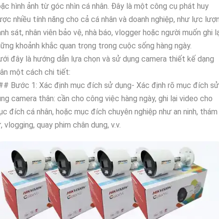
ặc hình ảnh từ góc nhìn cá nhân. Đây là một công cụ phát huy
ợc nhiều tính năng cho cả cá nhân và doanh nghiệp, như lực lượ
nh sát, nhân viên bảo vệ, nhà báo, vlogger hoặc người muốn ghi lạ
ững khoảnh khắc quan trọng trong cuộc sống hàng ngày.
ới đây là hướng dẫn lựa chọn và sử dụng camera thiết kế dạng
ân một cách chi tiết:
# Bước 1: Xác định mục đích sử dụng- Xác định rõ mục đích sử
ng camera thân: cần cho công việc hàng ngày, ghi lại video cho
c đích cá nhân, hoặc mục đích chuyên nghiệp như an ninh, thám
, vlogging, quay phim chân dung, v.v.