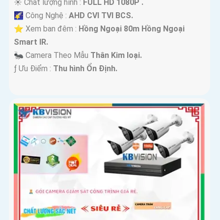
☀️ Chất lượng hình :
FULL HD 1080P .
🌠 Công Nghệ :
AHD CVI TVI BCS.
⭐ Xem ban đêm :
Hồng Ngoại 80m Hồng Ngoại
Smart IR.
🐜 Camera Theo Mẫu
Thân Kim loại.
️ƒ Ưu Điểm :
Thu hình Ổn Định.