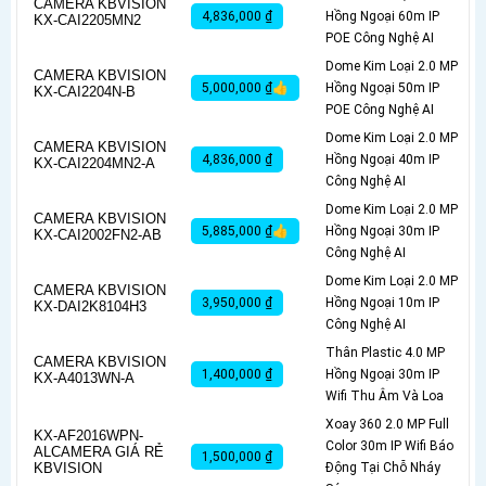
CAMERA KBVISION
4,836,000 ₫
Hồng Ngoại 60m IP
KX-CAI2205MN2
POE Công Nghệ AI
Dome Kim Loại 2.0 MP
CAMERA KBVISION
5,000,000 ₫👍
Hồng Ngoại 50m IP
KX-CAI2204N-B
POE Công Nghệ AI
Dome Kim Loại 2.0 MP
CAMERA KBVISION
4,836,000 ₫
Hồng Ngoại 40m IP
KX-CAI2204MN2-A
Công Nghệ AI
Dome Kim Loại 2.0 MP
CAMERA KBVISION
5,885,000 ₫👍
Hồng Ngoại 30m IP
KX-CAI2002FN2-AB
Công Nghệ AI
Dome Kim Loại 2.0 MP
CAMERA KBVISION
3,950,000 ₫
Hồng Ngoại 10m IP
KX-DAI2K8104H3
Công Nghệ AI
Thân Plastic 4.0 MP
CAMERA KBVISION
1,400,000 ₫
Hồng Ngoại 30m IP
KX-A4013WN-A
Wifi Thu Âm Và Loa
Xoay 360 2.0 MP Full
KX-AF2016WPN-
Color 30m IP Wifi Báo
ALCAMERA GIÁ RẺ
1,500,000 ₫
KBVISION
Động Tại Chỗ Nháy