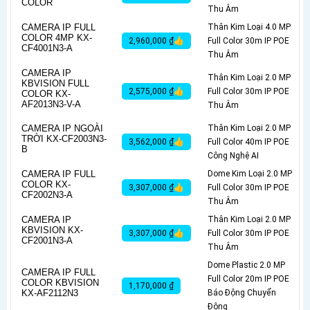
COLOR
Thu Âm
CAMERA IP FULL
Thân Kim Loại 4.0 MP
COLOR 4MP KX-
2,960,000 ₫👍
Full Color 30m IP POE
CF4001N3-A
Thu Âm
CAMERA IP
Thân Kim Loại 2.0 MP
KBVISION FULL
2,575,000 ₫👍
Full Color 30m IP POE
COLOR KX-
AF2013N3-V-A
Thu Âm
CAMERA IP NGOÀI
Thân Kim Loại 2.0 MP
TRỜI KX-CF2003N3-
3,562,000 ₫👍
Full Color 40m IP POE
B
Công Nghệ AI
CAMERA IP FULL
Dome Kim Loại 2.0 MP
COLOR KX-
3,307,000 ₫👍
Full Color 30m IP POE
CF2002N3-A
Thu Âm
CAMERA IP
Thân Kim Loại 2.0 MP
KBVISION KX-
3,307,000 ₫👍
Full Color 30m IP POE
CF2001N3-A
Thu Âm
Dome Plastic 2.0 MP
CAMERA IP FULL
Full Color 20m IP POE
COLOR KBVISION
1,170,000 ₫
KX-AF2112N3
Báo Động Chuyển
Động