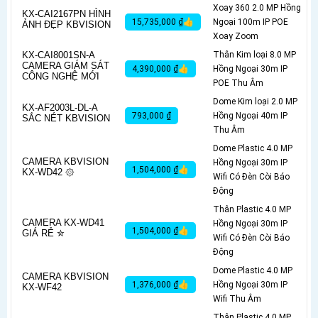
Xoay 360 2.0 MP Hồng
KX-CAI2167PN HÌNH
15,735,000 ₫👍
Ngoại 100m IP POE
ẢNH ĐẸP KBVISION
Xoay Zoom
KX-CAI8001SN-A
Thân Kim loại 8.0 MP
CAMERA GIÁM SÁT
4,390,000 ₫👍
Hồng Ngoại 30m IP
CÔNG NGHỆ MỚI
POE Thu Âm
Dome Kim loại 2.0 MP
KX-AF2003L-DL-A
793,000 ₫
Hồng Ngoại 40m IP
SẮC NÉT KBVISION
Thu Âm
Dome Plastic 4.0 MP
CAMERA KBVISION
Hồng Ngoại 30m IP
1,504,000 ₫👍
KX-WD42 ۞
Wifi Có Ðèn Còi Báo
Động
Thân Plastic 4.0 MP
CAMERA KX-WD41
Hồng Ngoại 30m IP
1,504,000 ₫👍
GIÁ RẺ ✮
Wifi Có Ðèn Còi Báo
Động
Dome Plastic 4.0 MP
CAMERA KBVISION
1,376,000 ₫👍
Hồng Ngoại 30m IP
KX-WF42
Wifi Thu Âm
Thân Plastic 4.0 MP