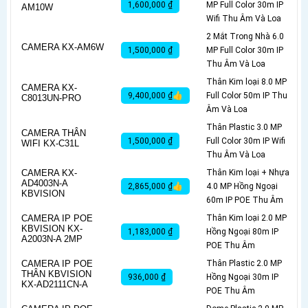
1,600,000 ₫
MP Full Color 30m IP
AM10W
Wifi Thu Âm Và Loa
2 Mắt Trong Nhà 6.0
CAMERA KX-AM6W
1,500,000 ₫
MP Full Color 30m IP
Thu Âm Và Loa
Thân Kim loại 8.0 MP
CAMERA KX-
9,400,000 ₫👍
Full Color 50m IP Thu
C8013UN-PRO
Âm Và Loa
Thân Plastic 3.0 MP
CAMERA THÂN
1,500,000 ₫
Full Color 30m IP Wifi
WIFI KX-C31L
Thu Âm Và Loa
CAMERA KX-
Thân Kim loại + Nhựa
AD4003N-A
2,865,000 ₫👍
4.0 MP Hồng Ngoại
KBVISION
60m IP POE Thu Âm
CAMERA IP POE
Thân Kim loại 2.0 MP
KBVISION KX-
1,183,000 ₫
Hồng Ngoại 80m IP
A2003N-A 2MP
POE Thu Âm
CAMERA IP POE
Thân Plastic 2.0 MP
THÂN KBVISION
936,000 ₫
Hồng Ngoại 30m IP
KX-AD2111CN-A
POE Thu Âm