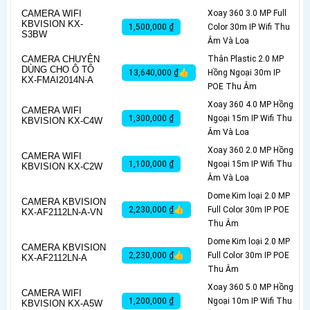
CAMERA WIFI
Xoay 360 3.0 MP Full
KBVISION KX-
1,500,000 ₫
Color 30m IP Wifi Thu
S3BW
Âm Và Loa
CAMERA CHUYÊN
Thân Plastic 2.0 MP
DÙNG CHO Ô TÔ
13,640,000 ₫👍
Hồng Ngoại 30m IP
KX-FMAI2014N-A
POE Thu Âm
Xoay 360 4.0 MP Hồng
CAMERA WIFI
1,300,000 ₫
Ngoại 15m IP Wifi Thu
KBVISION KX-C4W
Âm Và Loa
Xoay 360 2.0 MP Hồng
CAMERA WIFI
1,100,000 ₫
Ngoại 15m IP Wifi Thu
KBVISION KX-C2W
Âm Và Loa
Dome Kim loại 2.0 MP
CAMERA KBVISION
2,230,000 ₫👍
Full Color 30m IP POE
KX-AF2112LN-A-VN
Thu Âm
Dome Kim loại 2.0 MP
CAMERA KBVISION
2,230,000 ₫👍
Full Color 30m IP POE
KX-AF2112LN-A
Thu Âm
Xoay 360 5.0 MP Hồng
CAMERA WIFI
1,200,000 ₫
Ngoại 10m IP Wifi Thu
KBVISION KX-A5W