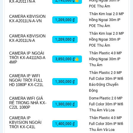
2,195,000 ₫👍
Hồng Ngoại 30m IP
KX-A2011TN-A
POE Thu Âm
Thân Kim loại 2.0 MP
CAMERA KBVISION
1,209,000 ₫
Hồng Ngoại 30m IP
KX-A2011LN-A-VN
POE Thu Âm
Thân Kim loại 2.0 MP
CAMERA KBVISION
1,209,000 ₫
Hồng Ngoại 30m IP
KX-A2011LN-A
POE Thu Âm
CAMERA IP NGOÀI
Thân Plastic 4.0 MP
TRỜI KX-A4111N3-A
3,850,000 ₫👍
Hồng Ngoại 30m IP
4MP
Thu Âm
Thân Plastic 2.0 MP
CAMERA IP WIFI
Full Color 30m IP Wifi
NGOÀI TRỜI FULL
1,300,000 ₫
HD 1080P KX-C21L
Báo Động Chuyển
Động
CAMERA WIFI GIÁ
Dome Plastic 2.0 MP
RẺ TRONG NHÀ KX-
1,300,000 ₫
Full Color 30m IP Wifi
C22L 1080P
Thu Âm Và Loa
CAMERA IP
Thân Plastic 4.0 MP
KBVISION NGOÀI
1,400,000 ₫
Full Color 30m IP Wifi
TRỜI KX-C41L
Thu Âm Và Loa