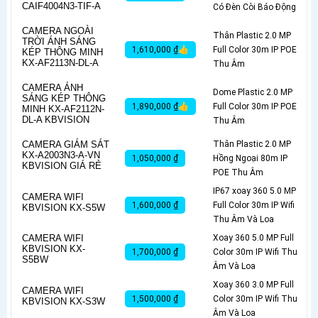
CAIF4004N3-TIF-A
Có Ðèn Còi Báo Động
CAMERA NGOÀI
Thân Plastic 2.0 MP
TRỜI ÁNH SÁNG
1,610,000 ₫👍
Full Color 30m IP POE
KÉP THÔNG MINH
KX-AF2113N-DL-A
Thu Âm
CAMERA ÁNH
Dome Plastic 2.0 MP
SÁNG KÉP THÔNG
1,890,000 ₫👍
Full Color 30m IP POE
MINH KX-AF2112N-
DL-A KBVISION
Thu Âm
CAMERA GIÁM SÁT
Thân Plastic 2.0 MP
KX-A2003N3-A-VN
1,050,000 ₫
Hồng Ngoại 80m IP
KBVISION GIÁ RẺ
POE Thu Âm
IP67 xoay 360 5.0 MP
CAMERA WIFI
1,600,000 ₫
Full Color 30m IP Wifi
KBVISION KX-S5W
Thu Âm Và Loa
CAMERA WIFI
Xoay 360 5.0 MP Full
KBVISION KX-
1,700,000 ₫
Color 30m IP Wifi Thu
S5BW
Âm Và Loa
Xoay 360 3.0 MP Full
CAMERA WIFI
1,500,000 ₫
Color 30m IP Wifi Thu
KBVISION KX-S3W
Âm Và Loa