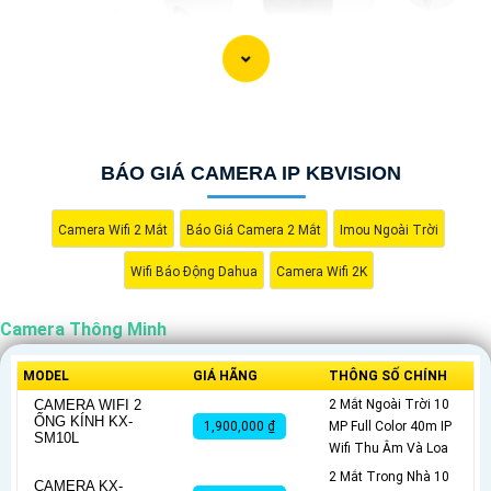
BÁO GIÁ CAMERA IP KBVISION
Camera Wifi 2 Mắt
Báo Giá Camera 2 Mắt
Imou Ngoài Trời
'
Wifi Báo Động Dahua
Camera Wifi 2K
Camera Thông Minh
MODEL
GIÁ HÃNG
THÔNG SỐ CHÍNH
CAMERA WIFI 2
2 Mắt Ngoài Trời 10
ỐNG KÍNH KX-
1,900,000 ₫
MP Full Color 40m IP
SM10L
Wifi Thu Âm Và Loa
2 Mắt Trong Nhà 10
CAMERA KX-