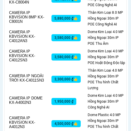
KX-C8004N
POE Công Nghệ AI
CAMERA IP
Thân Kim Loại 8.0 MP
KBVISION 8MP KX-
5,880,000 ₫👍
Hồng Ngoại 30m IP
C8001N
POE Công Nghệ AI
CAMERA IP
Dome Kim Loại 4.0 MP
KBVISION KX-
3,580,000 ₫👍
Hồng Ngoại 30m IP
C4012AN3
POE Thu Âm
CAMERA IP
Dome Kim Loại 4.0 MP
KBVISION KX-
3,580,000 ₫👍
Hồng Ngoại 30m IP
C4012SN3
POE Hoặt Động Độc lập
Thân Kim Loại 4.0 MP
CAMERA IP NGOÀI
Hồng Ngoại 30m IP
3,300,000 ₫👍
TRỜI KX-C4011SN3
POE Thu hình Chất
Lượng
Dome Kim Loại 4.0 MP
CAMERA IP DOME
1,950,000 ₫
Hồng Ngoại 30m IP
KX-A4002N3
Công Nghệ AI
Dome Plastic 4.0 MP
CAMERA IP
Hồng Ngoại 30m IP
KBVISION KX-
4,500,000 ₫👍
A4012N3
POE Thu hình Chất