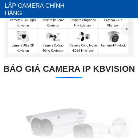
LẮP CAMERA CHÍNH
HÃNG
Camera Dual Light
Camera IP Dome
Camera Chip Sony
Camera 2k Ip
Kbvision
Kbviison
NIR KBvision
Kbvision
Camera Ultra 2K
Camera Có Báo
Camera Công Nghệ
Camera 4K Hilook
Kbvision
Động Kbvision
H.265 Hikvision
BÁO GIÁ CAMERA IP KBVISION