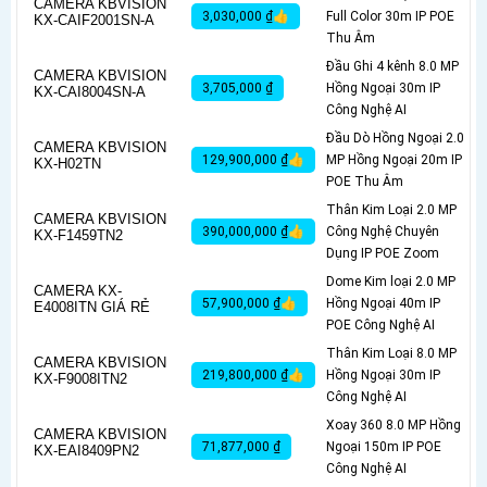
CAMERA KBVISION
3,030,000 ₫👍
Full Color 30m IP POE
KX-CAIF2001SN-A
Thu Âm
Đầu Ghi 4 kênh 8.0 MP
CAMERA KBVISION
3,705,000 ₫
Hồng Ngoại 30m IP
KX-CAI8004SN-A
Công Nghệ AI
Đầu Dò Hồng Ngoại 2.0
CAMERA KBVISION
129,900,000 ₫👍
MP Hồng Ngoại 20m IP
KX-H02TN
POE Thu Âm
Thân Kim Loại 2.0 MP
CAMERA KBVISION
390,000,000 ₫👍
Công Nghệ Chuyên
KX-F1459TN2
Dụng IP POE Zoom
Dome Kim loại 2.0 MP
CAMERA KX-
57,900,000 ₫👍
Hồng Ngoại 40m IP
E4008ITN GIÁ RẺ
POE Công Nghệ AI
Thân Kim Loại 8.0 MP
CAMERA KBVISION
219,800,000 ₫👍
Hồng Ngoại 30m IP
KX-F9008ITN2
Công Nghệ AI
Xoay 360 8.0 MP Hồng
CAMERA KBVISION
71,877,000 ₫
Ngoại 150m IP POE
KX-EAI8409PN2
Công Nghệ AI