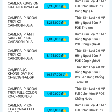
Dome Kim Loại 4.0 MP
CAMERA KBVISION
3,215,000 ₫👍
Full Color 30m IP POE
KX-CAIF4002N-DL-A
Công Nghệ AI
CAMERA IP NGOÀI
Thân Kim Loại 4.0 MP
TRỜI KX-
3,215,000 ₫👍
Hồng Ngoại 50m IP
CAIF4001N-DL-A
POE Thu Âm
CAMERA IP ÁNH
Dome Kim Loại 2.0 MP
SÁNG KÉP KX-
2,815,000 ₫👍
Hồng Ngoại 30m IP
CAIF2002N-DL-A
POE Công Nghệ AI
CAMERA IP NGOÀI
Thân Kim Loại 2.0 MP
TRỜI KX-
3,175,000 ₫👍
Hồng Ngoại 30m IP
CAIF2001N-DL-A
POE Công Nghệ AI
Thân Kim Loại 4.0 MP
CAMERA 4G
Hồng Ngoại 50m IP
KHÔNG DÂY KX-
16,517,000 ₫👍
CF4203GN-AL-SP
Wifi Báo Động Chống
Trộm PIR
CAMERA IP NGOÀI
Thân Kim Loại 4.0 MP
TRỜI FULL COLOR
4,450,000 ₫👍
Full Color 40m IP POE
KX-CF4003N3-B
Chống Nước
CAMERA IP KX-
Dome Kim Loại 4.0 MP
CF4002N3-A FULL
3,960,000 ₫👍
Full Color 30m IP POE