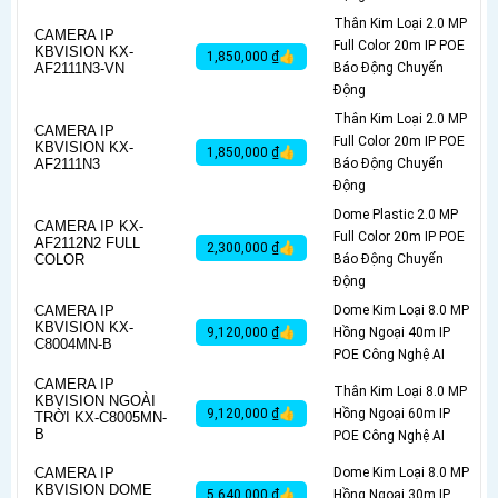
Thân Kim Loại 2.0 MP
CAMERA IP
Full Color 20m IP POE
KBVISION KX-
1,850,000 ₫👍
AF2111N3-VN
Báo Động Chuyển
Động
Thân Kim Loại 2.0 MP
CAMERA IP
Full Color 20m IP POE
KBVISION KX-
1,850,000 ₫👍
AF2111N3
Báo Động Chuyển
Động
Dome Plastic 2.0 MP
CAMERA IP KX-
Full Color 20m IP POE
AF2112N2 FULL
2,300,000 ₫👍
COLOR
Báo Động Chuyển
Động
CAMERA IP
Dome Kim Loại 8.0 MP
KBVISION KX-
9,120,000 ₫👍
Hồng Ngoại 40m IP
C8004MN-B
POE Công Nghệ AI
CAMERA IP
Thân Kim Loại 8.0 MP
KBVISION NGOÀI
9,120,000 ₫👍
Hồng Ngoại 60m IP
TRỜI KX-C8005MN-
B
POE Công Nghệ AI
CAMERA IP
Dome Kim Loại 8.0 MP
KBVISION DOME
5,640,000 ₫👍
Hồng Ngoại 30m IP