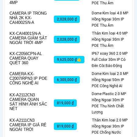
4MP
POE Thu Âm
CAMERA IP TRONG
Dome Kim loại 4.0 MP
NHÀ 2K KX-
2,028,000 ₫
Hồng Ngoại 30m IP
CAI4002SN-A
POE Thu Âm
KX-CAI4001SN-A
Thân Kim loại 4.0 MP
CAMERA GIÁM SÁT
2,028,000 ₫
Hồng Ngoại 30m IP
NGOÀI TRỜI 4MP
POE Thu Âm
KX-C2056CPN-AL
IP67 xoay 360 2.0 MP
CAMERA QUAY
9,625,000 ₫👍
Full Color 30m IP Có
QUÉT 360
Ðèn Còi Báo Động
CAMERA KX-
Dome Kim loại 2.0 MP
C2007IRPN3 IP POE
6,305,000 ₫
Hồng Ngoại 50m IP
CÔNG NGHỆ AI
POE Công Nghệ AI
Dome Plastic 2.0 MP
KX-A2112CN3
CAMERA QUAN
Hồng Ngoại 30m IP
819,000 ₫
SÁT HÌNH ẢNH SẮC
POE Thu hình Chất
NÉT
Lượng
KX-A2111CN3
Thân Kim loại 2.0 MP
CAMERA IP GIÁ RẺ
819,000 ₫
Hồng Ngoại 30m IP
NGOÀI TRỜI
POE Chống Nước