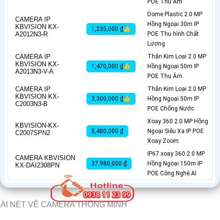
POE Thu Âm
Dome Plastic 2.0 MP
CAMERA IP
Hồng Ngoại 30m IP
KBVISION KX-
1,235,000 ₫👍
A2012N3-R
POE Thu hình Chất
Lượng
CAMERA IP
Thân Kim Loại 2.0 MP
KBVISION KX-
1,470,000 ₫👍
Hồng Ngoại 50m IP
A2013N3-V-A
POE Thu Âm
CAMERA IP
Thân Kim Loại 2.0 MP
KBVISION KX-
3,300,000 ₫👍
Hồng Ngoại 50m IP
C2003N3-B
POE Chống Nước
Xoay 360 2.0 MP Hồng
KBVISION-KX-
5,480,000 ₫
Ngoại Siêu Xa IP POE
C2007SPN2
Xoay Zoom
IP67 xoay 360 2.0 MP
CAMERA KBVISION
37,980,000 ₫
Hồng Ngoại 150m IP
KX-DAI2308PN
POE Công Nghệ AI
ÀI NÉT VỀ CAMERA THÔNG MINH