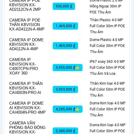
CAMERA IP POE
Dome Plastic 2.0 MP
KBVISION KX-
936,000 ₫
Hồng Ngoại 30m IP
AD2112CN-A 2MP
POE Thu Âm
CAMERA IP POE
Thân Plastic 4.0 MP
THÂN KBVISION
1,469,000 ₫
Full Color 30m IP POE
KX-AD4111N-A 4MP
Thu Âm
CAMERA IP DOME
Dome Plastic 4.0 MP
KBVISION KX-
1,469,000 ₫
Full Color 30m IP POE
AD4112N-A 4MP
Thu Âm
CAMERA IP
IP67 xoay 360 4.0 MP
KBVISION KX-
3,955,000 ₫👍
Full Color 50m IP POE
C4007CPN-PRO
XOAY 360
Thu Âm Và Loa
CAMERA IP THÂN
Thân Kim loại 4.0 MP
KBVISION KX-
3,003,000 ₫
Full Color 50m IP POE
CAI4003N-PRO AI
Thu Âm
CAMERA IP DOME
Dome Kim loại 4.0 MP
AI KBVISION KX-
4,285,000 ₫👍
Full Color 30m IP POE
CAI4004N-PRO 4MP
Thu Âm
CAMERA VĂN
Dome Kim loại 4.0 MP
PHÒNG BÁO ĐỘNG
5,380,000 ₫
Full Color 30m IP POE
KBVISION KX-