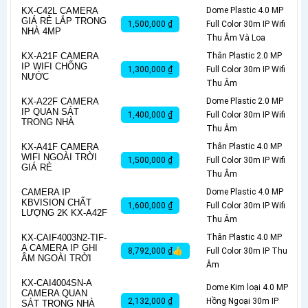
KX-C42L CAMERA
Dome Plastic 4.0 MP
GIÁ RẺ LẮP TRONG
1,500,000 ₫
Full Color 30m IP Wifi
NHÀ 4MP
Thu Âm Và Loa
KX-A21F CAMERA
Thân Plastic 2.0 MP
IP WIFI CHỐNG
1,300,000 ₫
Full Color 30m IP Wifi
NƯỚC
Thu Âm
KX-A22F CAMERA
Dome Plastic 2.0 MP
IP QUAN SÁT
1,400,000 ₫
Full Color 30m IP Wifi
TRONG NHÀ
Thu Âm
KX-A41F CAMERA
Thân Plastic 4.0 MP
WIFI NGOÀI TRỜI
1,500,000 ₫
Full Color 30m IP Wifi
GIÁ RẺ
Thu Âm
CAMERA IP
Dome Plastic 4.0 MP
KBVISION CHẤT
1,600,000 ₫
Full Color 30m IP Wifi
LƯỢNG 2K KX-A42F
Thu Âm
KX-CAIF4003N2-TIF-
Thân Plastic 4.0 MP
A CAMERA IP GHI
8,792,000 ₫👍
Full Color 30m IP Thu
ÂM NGOÀI TRỜI
Âm
KX-CAI4004SN-A
Dome Kim loại 4.0 MP
CAMERA QUAN
2,132,000 ₫
Hồng Ngoại 30m IP
SÁT TRONG NHÀ