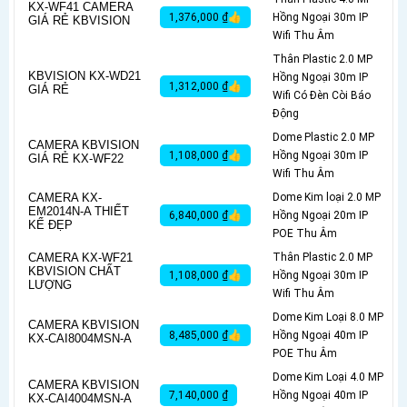
KX-WF41 CAMERA
1,376,000 ₫👍
Hồng Ngoại 30m IP
GIÁ RẺ KBVISION
Wifi Thu Âm
Thân Plastic 2.0 MP
KBVISION KX-WD21
Hồng Ngoại 30m IP
1,312,000 ₫👍
GIÁ RẺ
Wifi Có Ðèn Còi Báo
Động
Dome Plastic 2.0 MP
CAMERA KBVISION
1,108,000 ₫👍
Hồng Ngoại 30m IP
GIÁ RẺ KX-WF22
Wifi Thu Âm
CAMERA KX-
Dome Kim loại 2.0 MP
EM2014N-A THIẾT
6,840,000 ₫👍
Hồng Ngoại 20m IP
KẾ ĐẸP
POE Thu Âm
CAMERA KX-WF21
Thân Plastic 2.0 MP
KBVISION CHẤT
1,108,000 ₫👍
Hồng Ngoại 30m IP
LƯỢNG
Wifi Thu Âm
Dome Kim Loại 8.0 MP
CAMERA KBVISION
8,485,000 ₫👍
Hồng Ngoại 40m IP
KX-CAI8004MSN-A
POE Thu Âm
Dome Kim Loại 4.0 MP
CAMERA KBVISION
7,140,000 ₫
Hồng Ngoại 40m IP
KX-CAI4004MSN-A