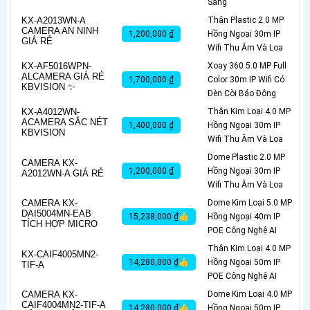
Sáng
KX-A2013WN-A
Thân Plastic 2.0 MP
CAMERA AN NINH
1,200,000 ₫
Hồng Ngoại 30m IP
GIÁ RẺ
Wifi Thu Âm Và Loa
KX-AF5016WPN-
Xoay 360 5.0 MP Full
ALCAMERA GIÁ RẺ
1,700,000 ₫
Color 30m IP Wifi Có
KBVISION ✨
Đèn Còi Báo Động
KX-A4012WN-
Thân Kim Loại 4.0 MP
ACAMERA SẮC NÉT
1,400,000 ₫
Hồng Ngoại 30m IP
KBVISION
Wifi Thu Âm Và Loa
Dome Plastic 2.0 MP
CAMERA KX-
1,200,000 ₫
Hồng Ngoại 30m IP
A2012WN-A GIÁ RẺ
Wifi Thu Âm Và Loa
CAMERA KX-
Dome Kim Loại 5.0 MP
DAI5004MN-EAB
15,238,000 ₫👍
Hồng Ngoại 40m IP
TÍCH HỢP MICRO
POE Công Nghệ AI
Thân Kim Loại 4.0 MP
KX-CAIF4005MN2-
14,280,000 ₫👍
Hồng Ngoại 50m IP
TIF-A
POE Công Nghệ AI
CAMERA KX-
Dome Kim Loại 4.0 MP
CAIF4004MN2-TIF-A
14,280,000 ₫👍
Hồng Ngoại 50m IP