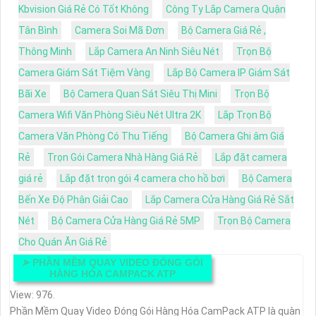
Kbvision Giá Rẻ Có Tốt Không
Công Ty Lắp Camera Quận
Tân Bình
Camera Soi Mã Đơn
Bộ Camera Giá Rẻ ,
Thông Minh
Lắp Camera An Ninh Siêu Nét
Trọn Bộ
Camera Giám Sát Tiệm Vàng
Lắp Bộ Camera IP Giám Sát
Bãi Xe
Bộ Camera Quan Sát Siêu Thị Mini
Trọn Bộ
Camera Wifi Văn Phòng Siêu Nét Ultra 2K
Lắp Trọn Bộ
Camera Văn Phòng Có Thu Tiếng
Bộ Camera Ghi âm Giá
Rẻ
Trọn Gói Camera Nhà Hàng Giá Rẻ
Lắp đặt camera
giá rẻ
Lắp đặt trọn gói 4 camera cho hồ bơi
Bộ Camera
Bến Xe Độ Phân Giải Cao
Lắp Camera Cửa Hàng Giá Rẻ Sắt
Nét
Bộ Camera Cửa Hàng Giá Rẻ 5MP
Trọn Bộ Camera
Cho Quán Ăn Giá Rẻ
➤
PHẦN MỀM QUAY VIDEO ĐÓNG GÓI
HÀNG HÓA CAMPACK ATP
View: 976.
Phần Mềm Quay Video Đóng Gói Hàng Hóa CamPack ATP là quàn