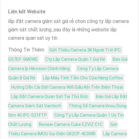
Liên kết Website
lắp đặt camera giám sát giá rẻ chọn công ty lắp camera
giám sát chất lượng ,sau đây là những website lắp
camera quan sát uy tín .
Thông Tin Thêm:
Giới Thiệu Camera 3K Ngoài Trời IPC-
GS7EP-5M0WE
Cty Lắp Camera Quận 1 Giá Rẻ
Báo Giá
Camera Ip Hikvision Chính Hãng
Công Ty Lắp Camera
Quận 8 Giá Rẻ
Lắp Máy Tính Tiền Cho Cửa Hàng Coffee
Hướng Dẫn Cài Đặt Camera Wifi Giấu Kín Trên Điện Thoại
Lắp Đặt Camera Quan Sát Tại Thủ Đức
Báo Giá Lắp Đặt
Camera Giám Sát Vantech
Thông Số Camera Imou Dùng
Sim 4G IPC-S21FTP
Công Ty Lắp Camera Quận 1 Uy Tín
Chất Lượng
Review Camera Cube EZVIZ C1C
Giới
Thiệu Camera IMOU Gọi Điện GK2CP-4C0WR
Lắp Camera