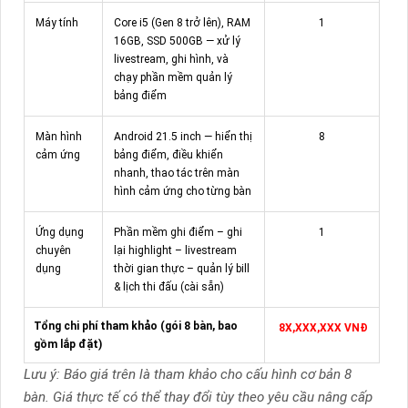
Máy tính
Core i5 (Gen 8 trở lên), RAM
1
16GB, SSD 500GB — xử lý
livestream, ghi hình, và
chạy phần mềm quản lý
bảng điểm
Màn hình
Android 21.5 inch — hiển thị
8
cảm ứng
bảng điểm, điều khiển
nhanh, thao tác trên màn
hình cảm ứng cho từng bàn
Ứng dụng
Phần mềm ghi điểm – ghi
1
chuyên
lại highlight – livestream
dụng
thời gian thực – quản lý bill
& lịch thi đấu (cài sẵn)
Tổng chi phí tham khảo (gói 8 bàn, bao
8X,XXX,XXX
VNĐ
gồm lắp đặt)
Lưu ý: Báo giá trên là tham khảo cho cấu hình cơ bản 8
bàn. Giá thực tế có thể thay đổi tùy theo yêu cầu nâng cấp