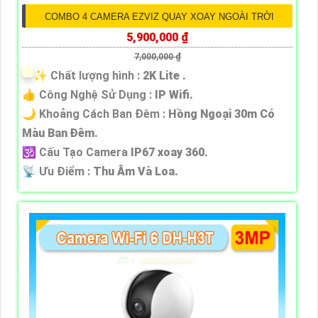
COMBO 4 CAMERA EZVIZ QUAY XOAY NGOÀI TRỜI
5,900,000 ₫
7,000,000 ₫
✨ Chất lượng hình :
2K Lite .
👍 Công Nghệ Sử Dụng :
IP Wifi.
🌙 Khoảng Cách Ban Đêm :
Hồng Ngoại 30m Có
Màu Ban Ðêm.
🕉️ Cấu Tạo Camera
IP67 xoay 360.
️📡 Ưu Điểm :
Thu Âm Và Loa.