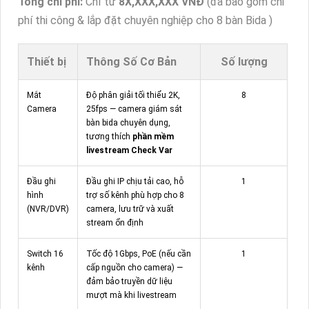
Tổng chi phí:
Chỉ từ
8X,XXX,XXX VNĐ
(đã bao gồm chi
phí thi công & lắp đặt chuyên nghiệp cho 8 bàn Bida )
Thiết bị
Thông Số Cơ Bản
Số lượng
Mắt
Độ phân giải tối thiểu 2K,
8
Camera
25fps — camera giám sát
bàn bida chuyên dụng,
tương thích
phần mềm
livestream Check Var
Đầu ghi
Đầu ghi IP chịu tải cao, hỗ
1
hình
trợ số kênh phù hợp cho 8
(NVR/DVR)
camera, lưu trữ và xuất
stream ổn định
Switch 16
Tốc độ 1Gbps, PoE (nếu cần
1
kênh
cấp nguồn cho camera) —
đảm bảo truyền dữ liệu
mượt mà khi livestream