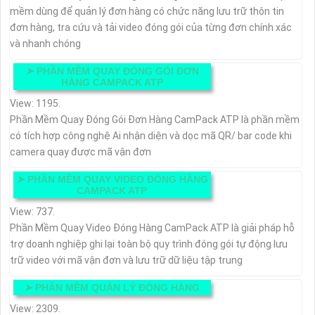
mềm dùng để quản lý đơn hàng có chức năng lưu trữ thôn tin
đơn hàng, tra cứu và tải video đóng gói của từng đơn chính xác
và nhanh chóng
➤
PHẦN MỀM QUAY ĐÓNG GÓI ĐƠN
HÀNG CAMPACK ATP
View: 1195.
Phần Mềm Quay Đóng Gói Đơn Hàng CamPack ATP là phần mềm
có tích hợp công nghệ Ai nhận diện và dọc mã QR/ bar code khi
camera quay được mã vận đơn
➤
PHẦN MỀM QUAY VIDEO ĐÓNG HÀNG
CAMPACK ATP
View: 737.
Phần Mềm Quay Video Đóng Hàng CamPack ATP là giải pháp hỗ
trợ doanh nghiệp ghi lại toàn bộ quy trình đóng gói tự động lưu
trữ video với mã vận đơn và lưu trữ dữ liệu tập trung
➤
PHẦN MỀM QUẢN LÝ ĐÓNG HÀNG
View: 2309.