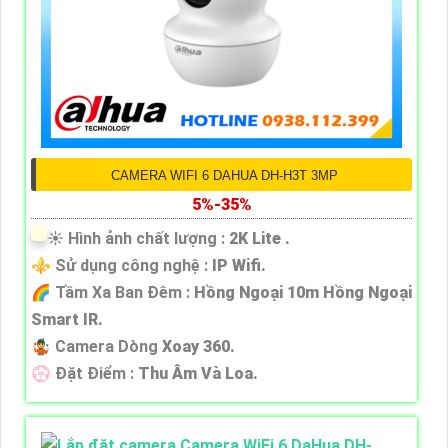
CAMERA WIFI 6 DAHUA DH-H3T 3MP
5%-35%
☀️ Hình ảnh chất lượng :
2K Lite .
⚜️ Sử dụng công nghệ :
IP Wifi.
🌈 Tầm Xa Ban Đêm :
Hồng Ngoại 10m Hồng Ngoại
Smart IR.
🤹 Camera Dòng
Xoay 360.
️💮 Đặt Điểm :
Thu Âm Và Loa.