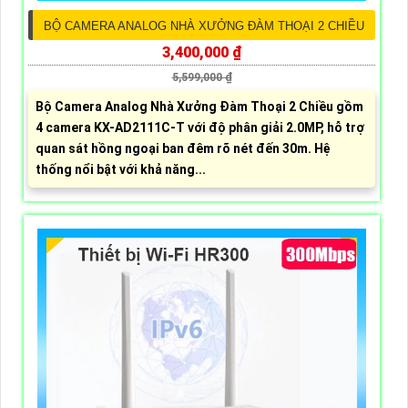
BỘ CAMERA ANALOG NHÀ XƯỞNG ĐÀM THOẠI 2 CHIỀU
3,400,000 ₫
5,599,000 ₫
Bộ Camera Analog Nhà Xưởng Đàm Thoại 2 Chiều gồm
4 camera KX-AD2111C-T với độ phân giải 2.0MP, hỗ trợ
quan sát hồng ngoại ban đêm rõ nét đến 30m. Hệ
thống nổi bật với khả năng...