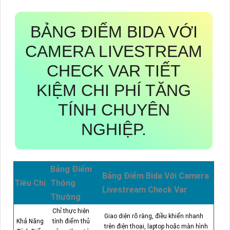
BẢNG ĐIỂM BIDA VỚI
CAMERA LIVESTREAM
CHECK VAR TIẾT
KIỆM CHI PHÍ TĂNG
TÍNH CHUYÊN
NGHIỆP.
Bảng Điểm
Bảng Điểm Bida Với Camera
Tiêu Chí
Thông
Livestream Check Var
Thường
Chỉ thực hiện
Giao diện rõ ràng, điều khiển nhanh
Khả Năng
tính điểm thủ
trên điện thoại, laptop hoặc màn hình