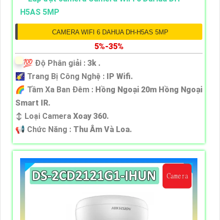
CAMERA WIFI 6 DAHUA DH-H5AS 5MP
5%-35%
💯 Độ Phân giải :
3k .
🌠 Trang Bị Công Nghệ :
IP Wifi.
🌈 Tầm Xa Ban Đêm :
Hồng Ngoại 20m Hồng Ngoại
Smart IR.
↕️ Loại Camera
Xoay 360.
️📢 Chức Năng :
Thu Âm Và Loa.