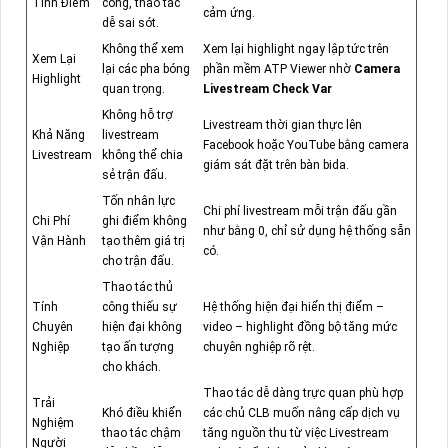
Tính Điểm
công, thao tác
cảm ứng.
dễ sai sót.
Không thể xem
Xem lại highlight ngay lập tức trên
Xem Lại
lại các pha bóng
phần mềm ATP Viewer nhờ
Camera
Highlight
quan trọng.
Livestream Check Var
Không hỗ trợ
Livestream thời gian thực lên
Khả Năng
livestream
Facebook hoặc YouTube bằng camera
Livestream
không thể chia
giám sát đặt trên bàn bida.
sẻ trận đấu.
Tốn nhân lực
Chi phí livestream mỗi trận đấu gần
Chi Phí
ghi điểm không
như bằng 0, chỉ sử dụng hệ thống sẵn
Vận Hành
tạo thêm giá trị
có.
cho trận đấu.
Thao tác thủ
Tính
công thiếu sự
Hệ thống hiện đại hiển thị điểm –
Chuyên
hiện đại không
video – highlight đồng bộ tăng mức
Nghiệp
tạo ấn tượng
chuyên nghiệp rõ rệt.
cho khách.
Thao tác dễ dàng trực quan phù hợp
Trải
Khó điều khiển
các chủ CLB muốn nâng cấp dịch vụ
Nghiệm
thao tác chậm
tăng nguồn thu từ việc Livestream
Người