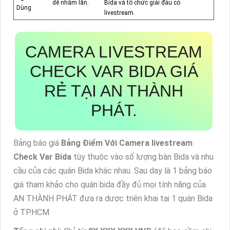
dễ nhầm lẫn.
Bida và tổ chức giải đáu có
Dùng
livestream.
CAMERA LIVESTREAM
CHECK VAR BIDA GIÁ
RẺ TẠI AN THÀNH
PHÁT.
Bảng báo giá
Bảng Điểm Với Camera livestream
Check Var Bida
tùy thuộc vào số lượng bàn Bida và nhu
cầu của các quán Bida khác nhau. Sau day là 1 bảng báo
giá tham khảo cho quán bida đầy đủ mọi tính năng của
AN THÀNH PHÁT đưa ra dược triên khai tại 1 quán Bida
ở TP.HCM