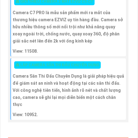
👸 GIỚI THIỆU CAMERA 2 MẮT EZVIZ CS-C7
Camera C7 PRO là mẫu sản phẩm mới ra mắt của
thương hiệu camera EZVIZ uy tín hàng đầu. Camera sở
hữu nhiều thông số mới nổi trội như khả năng quay
xoay ngoài trời, chống nước, quay xoay 360, độ phân
giải sắc nét lên đến 2k với ống kính kép
View: 11508.
👸 LẮP CAMERA SÂN THI ĐẤU CHUYÊN DỤNG
Camera Sân Thi Đấu Chuyên Dụng là giải pháp hiệu quả
để giám sát an ninh và hoạt động tại các sân thi đấu.
Với công nghệ tiên tiến, hình ảnh rõ nét và chất lượng
cao, camera sẽ ghi lại mọi diễn biến một cách chân
thực
View: 10952.