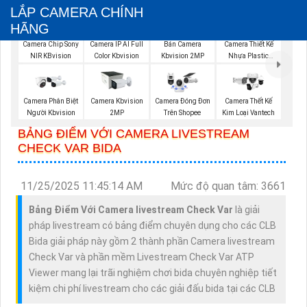
LẮP CAMERA CHÍNH
HÃNG
Camera Chip Sony
Camera IP AI Full
Bán Camera
Camera Thiết Kế
NIR KBvision
Color Kbvision
Kbvision 2MP
Nhựa Plastic
Kbvision
Camera Phân Biệt
Camera Kbvision
Camera Đóng Đơn
Camera Thết Kế
Người Kbvision
2MP
Trên Shopee
Kim Loại Vantech
BẢNG ĐIỂM VỚI CAMERA LIVESTREAM
CHECK VAR BIDA
11/25/2025 11:45:14 AM
Mức độ quan tâm: 3661
Bảng Điểm Với Camera livestream Check Var
là giải
pháp livestream có bảng điểm chuyên dụng cho các CLB
Bida giải pháp này gồm 2 thành phần Camera livestream
Check Var và phần mềm Livestream Check Var ATP
Viewer mang lại trãi nghiệm chơi bida chuyên nghiệp tiết
kiệm chi phí livestream cho các giải đấu bida tại các CLB