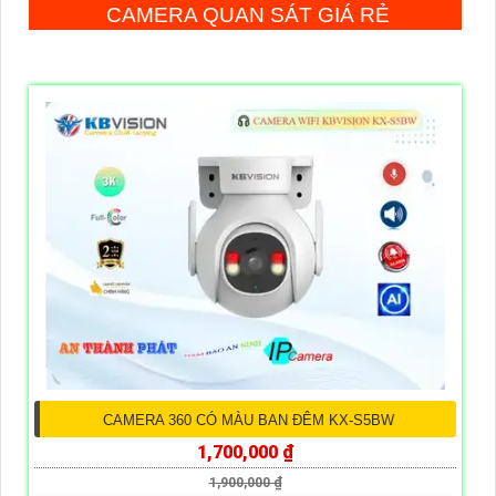
CAMERA QUAN SÁT GIÁ RẺ
CAMERA 360 CÓ MÀU BAN ĐÊM KX-S5BW
1,700,000 ₫
1,900,000 ₫