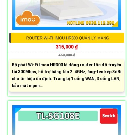
ROUTER WI-FI IMOU HR300 QUẢN LÝ MẠNG
315,000 ₫
450,000 ₫
Bộ phát Wi-Fi Imou HR300 là dòng router tốc độ truyền
tải 300Mbps, hỗ trợ băng tần 2. 4GHz, ăng-ten kép 3dBi
cho tín hiệu ổn định. Trang bị 1 cổng WAN, 3 cổng LAN,
bảo mật mạnh...