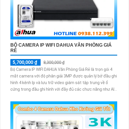
BỘ CAMERA IP WIFI DAHUA VĂN PHÒNG GIÁ
RẺ
5,700,000 ₫
8,300,000 ₫
Bộ Camera IP WIFI DAHUA Văn Phòng Giá Rẻ là trọn gói 4
mắt camera với độ phân giải 3MP được quản lý bở đầu ghi
hình 4 kênh Ip và lưu trữ video giám sát tập trung về ổ
cứng trong đầu ghi hình với đầy đủ các chưc năng như AI
Phát hiện chuyển động, đàm thoại âm thanh 2 chiều và
giám sát có màu vào ban đêm