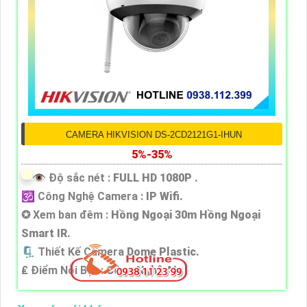
CAMERA HIKVISION DS-2CD2121G1-IHUN
5%-35%
👁 Độ sắc nét :
FULL HD 1080P .
🕉️ Công Nghệ Camera :
IP Wifi.
✪ Xem ban đêm :
Hồng Ngoại 30m Hồng Ngoại
Smart IR.
🗜️ Thiết Kế Camera
Dome Plastic.
️₤ Điểm Nỗi Bật :
Công Nghệ AI.