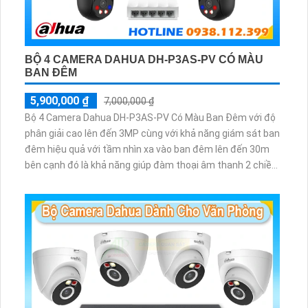
BỘ 4 CAMERA DAHUA DH-P3AS-PV CÓ MÀU
BAN ĐÊM
5,900,000 ₫
7,000,000 ₫
Bộ 4 Camera Dahua DH-P3AS-PV Có Màu Ban Đêm với độ
phân giải cao lên đến 3MP cùng với khả năng giám sát ban
đêm hiệu quả với tầm nhìn xa vào ban đêm lên đến 30m
bên cạnh đó là khả năng giúp đàm thoại âm thanh 2 chiều
và báo động răng de chủ động khi phát hiện xâm nhập