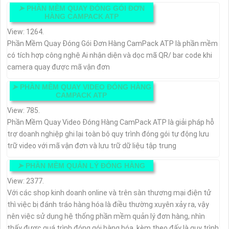
➤
PHẦN MỀM QUAY ĐÓNG GÓI ĐƠN
HÀNG CAMPACK ATP
View: 1264.
Phần Mềm Quay Đóng Gói Đơn Hàng CamPack ATP là phần mềm
có tích hợp công nghệ Ai nhận diện và dọc mã QR/ bar code khi
camera quay được mã vận đơn
➤
PHẦN MỀM QUAY VIDEO ĐÓNG HÀNG
CAMPACK ATP
View: 785.
Phần Mềm Quay Video Đóng Hàng CamPack ATP là giải pháp hỗ
trợ doanh nghiệp ghi lại toàn bộ quy trình đóng gói tự động lưu
trữ video với mã vận đơn và lưu trữ dữ liệu tập trung
➤
PHẦN MỀM QUẢN LÝ ĐÓNG HÀNG
View: 2377.
Với các shop kinh doanh online và trên sàn thương mại điện tử
thì việc bị đánh tráo hàng hóa là điều thường xuyên xảy ra, vậy
nên việc sử dụng hệ thống phần mềm quản lý đơn hàng, nhìn
thấy được quá trình đóng gói hàng hóa, kèm theo đấy là quy trình