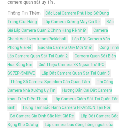
camera quan sát uy tín .
Thông Tin Thêm:
Các Loại Camera Phù Hợp Sử Dụng
Trong Cửa Hàng
Lắp Camera Xưởng May Giá Rẻ
Báo
Giá Lắp Camera Quận 2 Chính Hãng Rẻ Nhất
Camera
Check Var Livestream Pickleball
Lắp Đặt Camera Văn
Phòng Giá Rẻ
Báo Giá Camera Unv Mới Nhất
Công Trình
Lắp Camera Quan Sát Tại Quận 2
Camera Quan Sát Biên
Hòa Đồng Nai
Giới Thiệu Camera 3K Ngoài Trời IPC-
GS7EP-5M0WE
Lắp Đặt Camera Quan Sát Tại Quận 5
Thông Số Camera Speedom Cần Quan Tâm
Thi Công
Camera Nhà Xưởng Uy Tín
Hướng Dẫn Cài Đặt Camera
Imou Trên Điện Thoại
Lắp Camera Giám Sát Tại Quận Tân
Bình
Trung Tâm Bảo Hành Camera HIKVISION Tận Nơi
Bộ Camera Gia Đình Sắc Nét Giá Rẻ
Lắp Đặt Camera Báo
Động Kho Xưởng
Lắp camera báo động hồng ngoài cửa