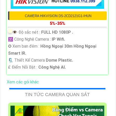
CAMERA HIKVISION DS-2CD2121G1-IHUN
5%-35%
👁 Độ sắc nét :
FULL HD 1080P .
🕉️ Công Nghệ Camera :
IP Wifi.
✪ Xem ban đêm :
Hồng Ngoại 30m Hồng Ngoại
Smart IR.
🗜️ Thiết Kế Camera
Dome Plastic.
️₤ Điểm Nỗi Bật :
Công Nghệ AI.
Xem các gói khác
TIN TỨC CAMERA QUAN SÁT