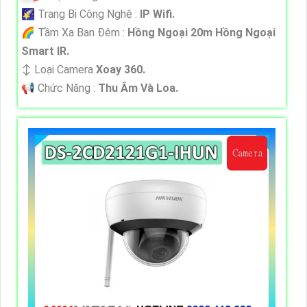
🌠 Trang Bị Công Nghệ :
IP Wifi.
🌈 Tầm Xa Ban Đêm :
Hồng Ngoại 20m Hồng Ngoại
Smart IR.
↕️ Loại Camera
Xoay 360.
️📢 Chức Năng :
Thu Âm Và Loa.