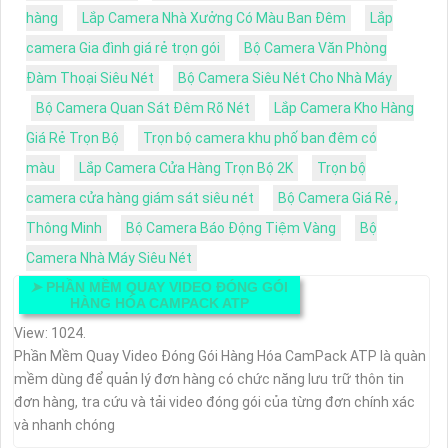
hàng
Lắp Camera Nhà Xưởng Có Màu Ban Đêm
Lắp
camera Gia đình giá rẻ trọn gói
Bộ Camera Văn Phòng
Đàm Thoại Siêu Nét
Bộ Camera Siêu Nét Cho Nhà Máy
Bộ Camera Quan Sát Đêm Rõ Nét
Lắp Camera Kho Hàng
Giá Rẻ Trọn Bộ
Trọn bộ camera khu phố ban đêm có
màu
Lắp Camera Cửa Hàng Trọn Bộ 2K
Trọn bộ
camera cửa hàng giám sát siêu nét
Bộ Camera Giá Rẻ ,
Thông Minh
Bộ Camera Báo Động Tiệm Vàng
Bộ
Camera Nhà Máy Siêu Nét
➤
PHẦN MỀM QUAY VIDEO ĐÓNG GÓI
HÀNG HÓA CAMPACK ATP
View: 1024.
Phần Mềm Quay Video Đóng Gói Hàng Hóa CamPack ATP là quàn
mềm dùng để quản lý đơn hàng có chức năng lưu trữ thôn tin
đơn hàng, tra cứu và tải video đóng gói của từng đơn chính xác
và nhanh chóng