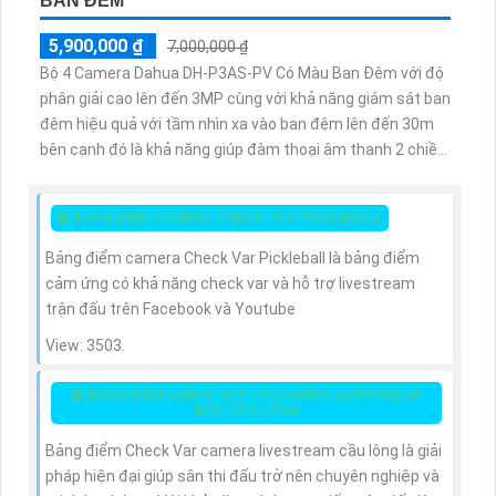
BAN ĐÊM
5,900,000 ₫
7,000,000 ₫
Bộ 4 Camera Dahua DH-P3AS-PV Có Màu Ban Đêm với độ
phân giải cao lên đến 3MP cùng với khả năng giám sát ban
đêm hiệu quả với tầm nhìn xa vào ban đêm lên đến 30m
bên cạnh đó là khả năng giúp đàm thoại âm thanh 2 chiều
và báo động răng de chủ động khi phát hiện xâm nhập
👸 BẢNG ĐIỂM CAMERA CHECK VAR PICKLEBALL
Bảng điểm camera Check Var Pickleball là bảng điểm
cảm ứng có khả năng check var và hỗ trợ livestream
trận đấu trên Facebook và Youtube
View: 3503.
👸 BẢNG ĐIỂM CHECK VAR CÓ CAMERA LIVESTREAM
MÔN CẦU LÔNG
Bảng điểm Check Var camera livestream cầu lông là giải
pháp hiện đại giúp sân thi đấu trở nên chuyên nghiệp và