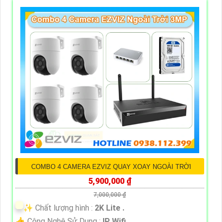
COMBO 4 CAMERA EZVIZ QUAY XOAY NGOÀI TRỜI
5,900,000 ₫
7,000,000 ₫
✨ Chất lượng hình :
2K Lite .
👍 Công Nghệ Sử Dụng :
IP Wifi.