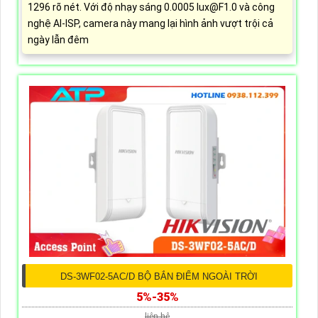
1296 rõ nét. Với độ nhạy sáng 0.0005 lux@F1.0 và công
nghệ AI-ISP, camera này mang lại hình ảnh vượt trội cả
ngày lẫn đêm
DS-3WF02-5AC/D BỘ BẮN ĐIỂM NGOÀI TRỜI
5%-35%
liên hệ