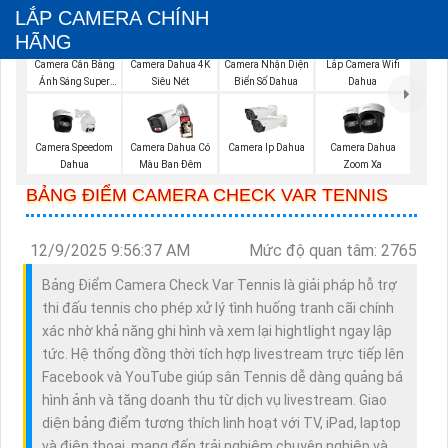
LẮP CAMERA CHÍNH
HÃNG
Lắp Camera Wifi
Camera Cân Bằng
Camera Dahua 4K
Camera Nhận Diện
Dahua
Ánh Sáng Super
Siêu Nét
Biển Số Dahua
Adapt
Camera Speedom
Camera Dahua Có
Camera Ip Dahua
Camera Dahua
Dahua
Màu Ban Đêm
Zoom Xa
BẢNG ĐIỂM CAMERA CHECK VAR TENNIS
12/9/2025 9:56:37 AM
Mức độ quan tâm: 2765
Bảng Điểm Camera Check Var Tennis là giải pháp hỗ trợ
thi đấu tennis cho phép xử lý tình huống tranh cãi chính
xác nhờ khả năng ghi hình và xem lại hightlight ngay lập
tức. Hệ thống đồng thời tích hợp livestream trực tiếp lên
Facebook và YouTube giúp sân Tennis dễ dàng quảng bá
hình ảnh và tăng doanh thu từ dịch vụ livestream. Giao
diện bảng điểm tương thích linh hoạt với TV, iPad, laptop
và điện thoại, mang đến trải nghiệm chuyên nghiệp và