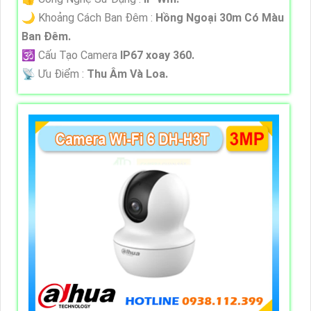
🌙 Khoảng Cách Ban Đêm :
Hồng Ngoại 30m Có Màu
Ban Ðêm.
🕉️ Cấu Tạo Camera
IP67 xoay 360.
️📡 Ưu Điểm :
Thu Âm Và Loa.