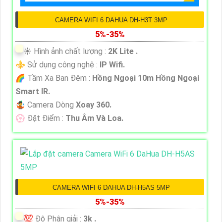
CAMERA WIFI 6 DAHUA DH-H3T 3MP
5%-35%
☀️ Hình ảnh chất lượng :
2K Lite .
⚜️ Sử dụng công nghệ :
IP Wifi.
🌈 Tầm Xa Ban Đêm :
Hồng Ngoại 10m Hồng Ngoại
Smart IR.
🤹 Camera Dòng
Xoay 360.
️💮 Đặt Điểm :
Thu Âm Và Loa.
CAMERA WIFI 6 DAHUA DH-H5AS 5MP
5%-35%
💯 Độ Phân giải :
3k .