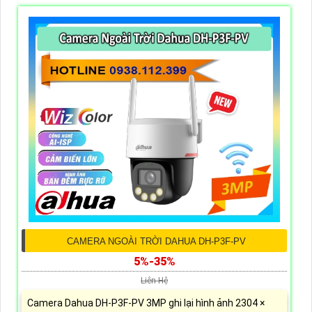
CAMERA NGOÀI TRỜI DAHUA DH-P3F-PV
5%-35%
Liên Hệ
Camera Dahua DH-P3F-PV 3MP ghi lại hình ảnh 2304 ×