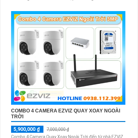
8W và ổ cứng 500GB giúp lưu trũ dữ liệu lâu dài
COMBO 4 CAMERA EZVIZ QUAY XOAY NGOÀI
TRỜI
5,900,000 ₫
7,000,000 ₫
Combo 4 Camera Quay Xoay Ngoài Trời đến từ nhà EZVIZ