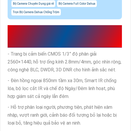
Bộ Camera Chuyên Dụng giá rẻ
Bộ Camera Full Color Dahua
Trọn Bộ Camera Dahua Chống Trộm
ĐIỂM ĐẶC TRƯNG CỦA
CAMERA VIGI C440I
- Trang bị cảm biến CMOS 1/3” độ phân giải
2560×1440, hỗ trợ ống kính 2.8mm/4mm, góc nhìn rộng,
công nghệ BLC, DWDR, 3D DNR cho hình ảnh sắc nét.
- Đèn hồng ngoại 850nm tầm xa 30m, Smart IR chống
lóa, bộ lọc cắt IR và chế độ Ngày/Đêm linh hoạt, phù
hợp giám sát cả ngày lẫn đêm.
- Hỗ trợ phân loại người, phương tiện, phát hiện xâm
nhập, vượt ranh giới, cảnh báo đối tượng bỏ lại hoặc bị
loại bỏ, tăng hiệu quả bảo vệ an ninh.