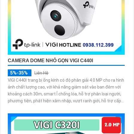
CAMERA DOME NHỎ GỌN VIGI C440I
5%-35%
Liên Hệ
VIGI C440I trang bị ống kính có độ phân giải 4.0 MP cho ra hình
ảnh chất lượng cao, với khả năng giám sát vào ban đêm với
khoảng cách 30m, smart Ỉ chống lóa, hỗ trợ phân loại người,
phương tiện, phát hiện xâm nhập, vượt ranh giới, hỗ trợ cấp
nguồn qua dây mạng PoE