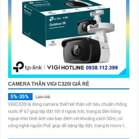
CAMERA THÂN VIGI C320I GIÁ RẺ
5%-35%
Liên Hệ
VIGIC320I là dòng camera thiết kế thân với tiêu chuẩn chống
nước IP 67 giúp lắp đặt tốt ở ngoài trời, trang bị đèn hồng
ngoại nhìn hình ảnh vào ban đêm với khoảng cách 50m, có
công nghệ nguồn PoE giúp dễ dàng lắp đặt, trang bị micro thu
âm khoảng cách tầm 5m