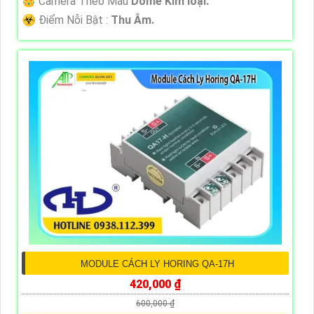
👑 Camera Theo Mẫu
Dome Kim loại.
️☣️ Điểm Nỗi Bật :
Thu Âm.
MODULE CÁCH LY HORING QA-17H
420,000 ₫
600,000 ₫