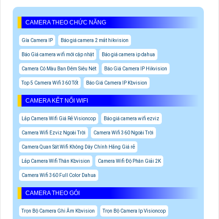
CAMERA THEO CHỨC NĂNG
Gía Camera IP
Báo giá camera 2 mắt hikvision
Báo Giá camera wifi mới cập nhật
Báo giá camera ip dahua
Camera Có Màu Ban Đêm Siêu Nét
Báo Giá Camera IP Hikvision
Top 5 Camera Wifi 360 Tốt
Báo Giá Camera IP Kbvision
CAMERA KẾT NỐI WIFI
Lắp Camera Wifi Giá Rẻ Visioncop
Báo giá camera wifi ezviz
Camera Wifi Ezviz Ngoài Trời
Camera Wifi 360 Ngoài Trời
Camera Quan Sát Wifi Không Dây Chính Hãng Giá rẻ
Lắp Camera Wifi Thân Kbvision
Camera Wifi Độ Phân Giải 2K
Camera Wifi 360 Full Color Dahua
CAMERA THEO GÓI
Trọn Bộ Camera Ghi Âm Kbvision
Trọn Bộ Camera Ip Visioncop