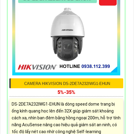
CAMERA HIKVISION DS-2DE7A232IWG1-EHUN
5%-35%
DS-2DE7A232IWG1-EHUN là dòng speed dome trang bị
ống kính quang học lên đến 32X giúp giám sát khoảng
cách xa, nhìn ban đêm bằng hồng ngoại 200m, hỗ trợ tính
năng AcuSense nâng cao hiệu quả giám sát an ninh, có
tốc độ lấy nét cao nhờ công nghệ Self-learning