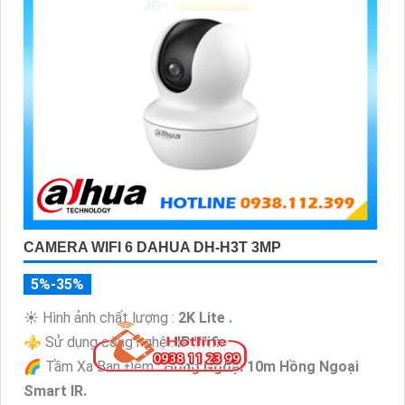
CAMERA WIFI 6 DAHUA DH-H3T 3MP
5%-35%
☀️ Hình ảnh chất lượng :
2K Lite .
⚜️ Sử dụng công nghệ :
IP Wifi.
🌈 Tầm Xa Ban Đêm :
Hồng Ngoại 10m Hồng Ngoại
Smart IR.