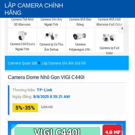
LẮP CAMERA CHÍNH
HÃNG
Camera Thẻ Nhớ
Camera Ghi Âm
Camera Wifi Báo
Camera Wifi 360
SD Kbvision
Ngoài Trời
Động
Kbvision Full Color
Camera 360 Ezviz
Camera Ip Có Thu
Camera
Camera Ip Full
Ngoài Trời
Ậm Dahua
Hdparagon Ultra
Color
2K
Camera Quan Sát
Lắp Camera Ghi Âm Giá Rẻ
Camera Dome Nhỏ Gọn VIGI C440I
Thương hiệu:
TP-Link
Ngày đăng:
8/8/2025 8:35:21 AM
5%-35%
Liên Hệ