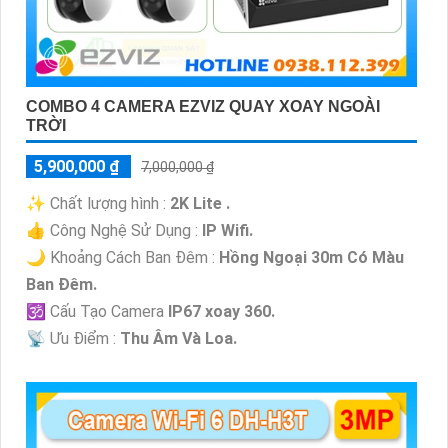
COMBO 4 CAMERA EZVIZ QUAY XOAY NGOÀI
TRỜI
5,900,000 ₫
7,000,000 ₫
✨ Chất lượng hình :
2K Lite .
👍 Công Nghệ Sử Dụng :
IP Wifi.
🌙 Khoảng Cách Ban Đêm :
Hồng Ngoại 30m Có Màu
Ban Ðêm.
🕉️ Cấu Tạo Camera
IP67 xoay 360.
️📡 Ưu Điểm :
Thu Âm Và Loa.