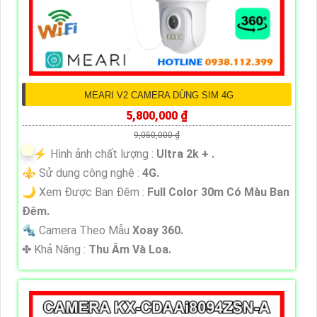
MEARI V2 CAMERA DÙNG SIM 4G
5,800,000 ₫
9,050,000 ₫
️⚡ Hình ảnh chất lượng :
Ultra 2k + .
⚜️ Sử dụng công nghệ :
4G.
🌙 Xem Được Ban Đêm :
Full Color 30m Có Màu Ban
Ðêm.
🔩 Camera Theo Mẫu
Xoay 360.
️✤ Khả Năng :
Thu Âm Và Loa.