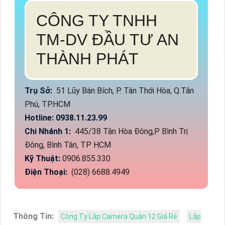
CÔNG TY TNHH
TM-DV ĐẦU TƯ AN
THÀNH PHÁT
Trụ Sở:
51 Lũy Bán Bích, P. Tân Thới Hòa, Q.Tân
Phú, TP.HCM
Hotline: 0938.11.23.99
Chi Nhánh 1:
445/38 Tân Hòa Đông,P Bình Trị
Đông, Bình Tân, TP HCM
Kỹ Thuật:
0906.855.330
Điện Thoại:
(028) 6688.4949
Thông Tin:
Công Ty Lắp Camera Quận 12 Giá Rẻ
Lắp