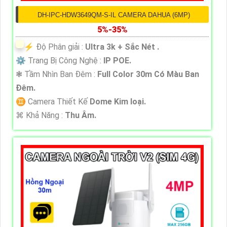
DH-IPC-HDW3649QM-S-IL CAMERA DAHUA (6MP)
5%-35%
️⚡ Độ Phân giải :
Ultra 3k + Sắc Nét .
⚙ Trang Bị Công Nghệ :
IP POE.
❃ Tầm Nhìn Ban Đêm :
Full Color 30m Có Màu Ban
Ðêm.
♊ Camera Thiết Kế
Dome Kim loại.
️⌘ Khả Năng :
Thu Âm.