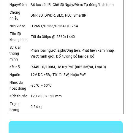
Ngày/Đêm
Bộ lọc cắt IR, Chế độ Ngày/Đêm/Tự động/Lịch trình
Chống
DNR 3D, DWDR, BLC, HLC, SmartIR
nhiễu
Nén video
H.265+/H.265/H.264+/H.264
Tốc độ
Tối đa 30fps @ 2560x1440
khung hình
Sự kiện
Phân loại người & phương tiện, Phát hiện xâm nhập,
thông
Vượt ranh giới, Đối tượng bỏ lại/loại bỏ
minh
Kết nối
RJ45 10/100M, Hỗ trợ PoE (802.3af/at, Loại 0)
Nguồn
12V DC ±5%, Tối đa 5W, Hoặc PoE
Nhiệt độ
-30°C ~ 60°C
hoạt động
Kích thước
123 × 83 × 123 mm
Trọng
0,34 kg
lượng