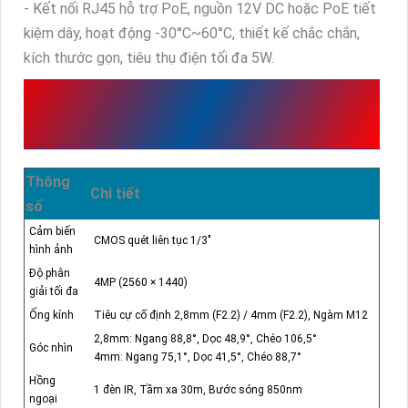
- Kết nối RJ45 hỗ trợ PoE, nguồn 12V DC hoặc PoE tiết
kiệm dây, hoạt động -30°C~60°C, thiết kế chắc chắn,
kích thước gọn, tiêu thụ điện tối đa 5W.
THÔNG SỐ KỸ THUẬT
VIGI C440I
Thông
Chi tiết
số
Cảm biến
CMOS quét liên tục 1/3"
hình ảnh
Độ phân
4MP (2560 × 1440)
giải tối đa
Ống kính
Tiêu cự cố định 2,8mm (F2.2) / 4mm (F2.2), Ngàm M12
2,8mm: Ngang 88,8°, Dọc 48,9°, Chéo 106,5°
Góc nhìn
4mm: Ngang 75,1°, Dọc 41,5°, Chéo 88,7°
Hồng
1 đèn IR, Tầm xa 30m, Bước sóng 850nm
ngoại