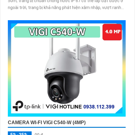
50m, trang bị chuẩn chống nước IP 67 có thể lắp đặt được ở
ngoài trời, trang bị khả năng phát hiện xâm nhập, vượt ranh
giới, nhận diện người
CAMERA WI-FI VIGI C540-W (4MP)
5%-35%
00 ₫