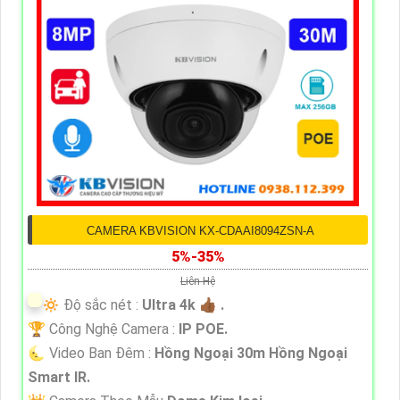
CAMERA KBVISION KX-CDAAI8094ZSN-A
5%-35%
Liên Hệ
🔅 Độ sắc nét :
Ultra 4k 👍🏾 .
🏆 Công Nghệ Camera :
IP POE.
🌜 Video Ban Đêm :
Hồng Ngoại 30m Hồng Ngoại
Smart IR.