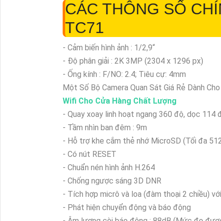
CÁC THÔNG SỐ CHÍ
TC71
- Cảm biến hình ảnh : 1/2,9“
- Độ phân giải : 2K 3MP (2304 x 1296 px)
- Ống kính : F/NO: 2.4; Tiêu cự: 4mm
Một Số Bộ Camera Quan Sát Giá Rẻ Dành Cho
Wifi Cho Cửa Hàng Chất Lượng
- Quay xoay linh hoạt ngang 360 độ, dọc 114 
- Tầm nhìn ban đêm : 9m
- Hỗ trợ khe cắm thẻ nhớ MicroSD (Tối đa 51
- Có nút RESET
- Chuẩn nén hình ảnh H.264
- Chống ngược sáng 3D DNR
- Tích hợp micrô và loa (đàm thoại 2 chiều) v
- Phát hiện chuyển động và báo động
- Âm lượng còi báo động : 88dB (Mức đo đượ