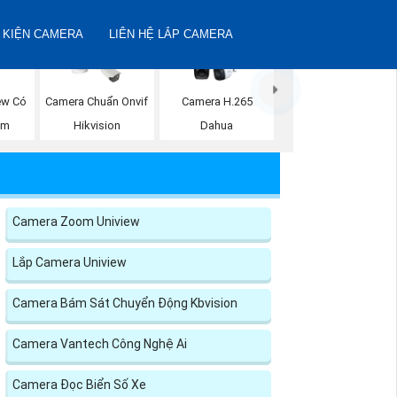
 KIỆN CAMERA
LIÊN HỆ LẮP CAMERA
ew Có
Camera Chuẩn Onvif
Camera H.265
ộm
Hikvision
Dahua
Camera Zoom Uniview
Lắp Camera Uniview
Camera Bám Sát Chuyển Động Kbvision
Camera Vantech Công Nghệ Ai
Camera Đọc Biển Số Xe