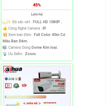
45%
Liên hệ
✨ Độ sắc nét :
FULL HD 1080P .
👍 Công Nghệ Camera :
IP.
💥 Xem ban đêm :
Full Color 40m Có
Màu Ban Ðêm.
🎼️ Camera Dòng
Dome Kim loại.
️📡 Ưu Điểm :
Zoom.