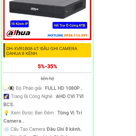
DH-XVR1B08-I/T ĐẦU GHI CAMERA
DAHUA 8 KÊNH
5%-35%
liên hệ
👁️‍🗨 Độ Phân giải :
FULL HD 1080P .
🌠 Trang Bị Công Nghệ :
AHD CVI TVI
BCS.
💡 Xem Được Ban Đêm :
Từng Vị Trí
Camera .
🌧️ Cấu Tạo Camera
Đầu Ghi 8 kênh.