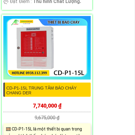
️ლ Đặt Điểm :
Thu hình Chất Lượng.
CD-P1-15L TRUNG TÂM BÁO CHÁY
CHANG DER
7,740,000 ₫
9,675,000 ₫
🎞 CD-P1-15L là một thiết bị quan trọng