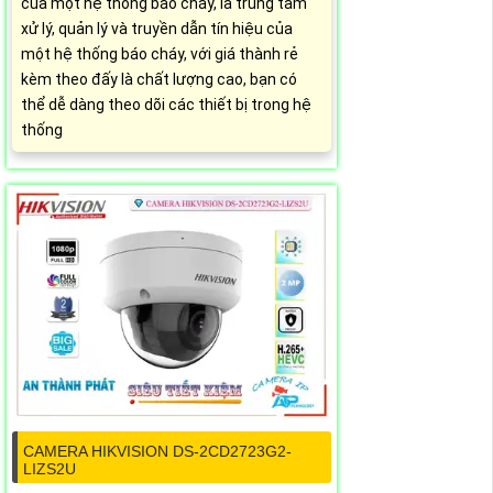
của một hệ thống báo cháy, là trung tâm
xử lý, quản lý và truyền dẫn tín hiệu của
một hệ thống báo cháy, với giá thành rẻ
kèm theo đấy là chất lượng cao, bạn có
thể dễ dàng theo dõi các thiết bị trong hệ
thống
CAMERA HIKVISION DS-2CD2723G2-
LIZS2U