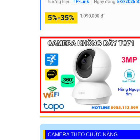
Thương hiệu:
TP-Link
Ngày đăng:
5/3/2025 8
1,090,000 ₫
5%-35%
CAMERA THEO CHỨC NĂNG