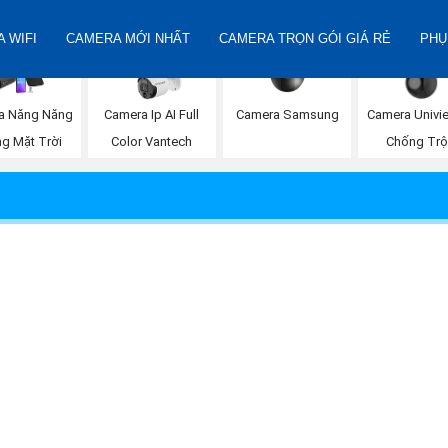
 WIFI
CAMERA MỚI NHẤT
CAMERA TRỌN GÓI GIÁ RẺ
PHỤ
Camera Samsung
a Năng Năng
Camera Ip AI Full
Camera Univi
g Mặt Trời
Color Vantech
Chống Tr