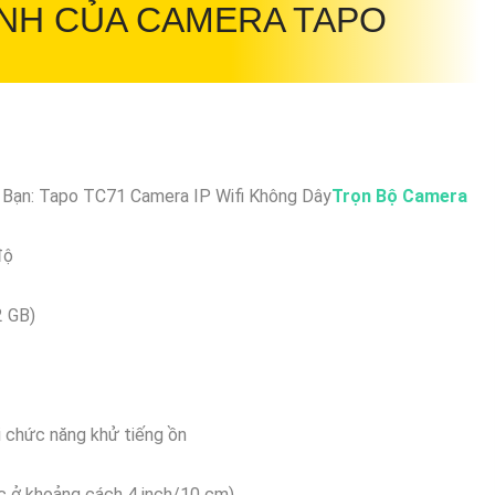
NH CỦA CAMERA TAPO
 Bạn: Tapo TC71 Camera IP Wifi Không Dây
Trọn Bộ Camera
độ
2 GB)
ới chức năng khử tiếng ồn
c ở khoảng cách 4 inch/10 cm)