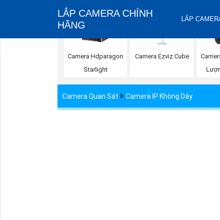
LẮP CAMERA CHÍNH
LẮP CAMERA
HÃNG
Camera Ezviz Cube
Camera Hdparagon
Camer
Starlight
Lượn
Camera Quan Sát
Camera IP Không Dây