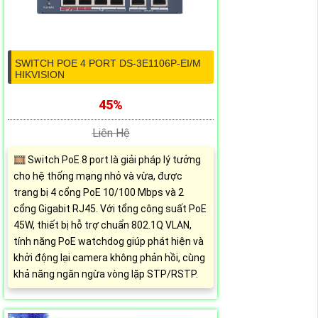
SWITCH POE 4 PORT DS-3E1106P-EI/M
HIKVISION
45%
Liên Hệ
🎞 Switch PoE 8 port là giải pháp lý tưởng
cho hệ thống mạng nhỏ và vừa, được
trang bị 4 cổng PoE 10/100 Mbps và 2
cổng Gigabit RJ45. Với tổng công suất PoE
45W, thiết bị hỗ trợ chuẩn 802.1Q VLAN,
tính năng PoE watchdog giúp phát hiện và
khởi động lại camera không phản hồi, cùng
khả năng ngăn ngừa vòng lặp STP/RSTP.