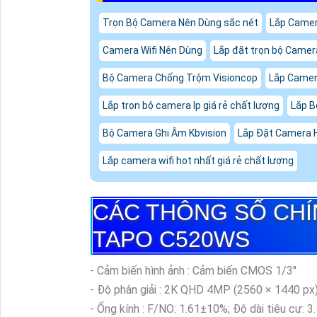
Trọn Bộ Camera Nên Dùng sắc nét
Lắp Camer
Camera Wifi Nên Dùng
Lắp đặt trọn bộ Camer
Bộ Camera Chống Trộm Visioncop
Lắp Camera
Lắp trọn bộ camera Ip giá rẻ chất lượng
Lắp B
Bộ Camera Ghi Âm Kbvision
Lắp Đặt Camera H
Lắp camera wifi hot nhất giá rẻ chất lượng
CÁC THÔNG SỐ CH
TAPO C520WS
- Cảm biến hình ảnh : Cảm biến CMOS 1/3''
- Độ phân giải : 2K QHD 4MP (2560 × 1440 px
- Ống kính : F/NO: 1.61±10%; Độ dài tiêu cự: