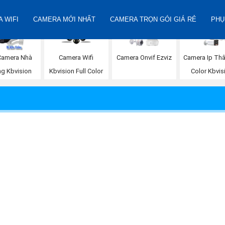
 WIFI
CAMERA MỚI NHẤT
CAMERA TRỌN GÓI GIÁ RẺ
PHỤ
Camera Nhà
Camera Wifi
Camera Onvif Ezviz
Camera Ip Thâ
g Kbvision
Kbvision Full Color
Color Kbvis