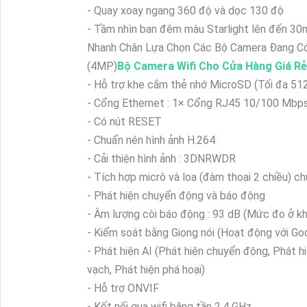
- Quay xoay ngang 360 độ và dọc 130 độ
- Tầm nhìn ban đêm màu Starlight lên đến 30
Nhanh Chân Lựa Chọn Các Bộ Camera Đang Có
(4MP)
Bộ Camera Wifi Cho Cửa Hàng Giá Rẻ
- Hỗ trợ khe cắm thẻ nhớ MicroSD (Tối đa 51
- Cổng Ethernet : 1× Cổng RJ45 10/100 Mbp
- Có nút RESET
- Chuẩn nén hình ảnh H.264
- Cải thiện hình ảnh : 3DNRWDR
- Tích hợp micrô và loa (đàm thoại 2 chiều) c
- Phát hiện chuyển động và báo động
- Âm lượng còi báo động : 93 dB (Mức đo ở k
- Kiểm soát bằng Giọng nói (Hoạt động với Go
- Phát hiện AI (Phát hiện chuyển động, Phát hi
vạch, Phát hiện phá hoại)
- Hỗ trợ ONVIF
- Kết nối qua wifi băng tần 2,4 GHz