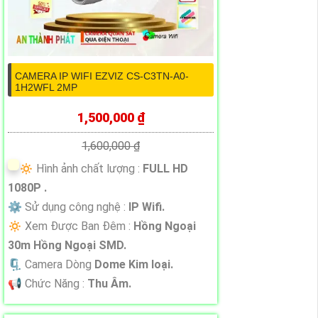
CAMERA IP WIFI EZVIZ CS-C3TN-A0-
1H2WFL 2MP
1,500,000 ₫
1,600,000 ₫
🔅 Hình ảnh chất lượng :
FULL HD
1080P .
⚙ Sử dụng công nghệ :
IP Wifi.
🔅 Xem Được Ban Đêm :
Hồng Ngoại
30m Hồng Ngoại SMD.
🗜️ Camera Dòng
Dome Kim loại.
️📢 Chức Năng :
Thu Âm.