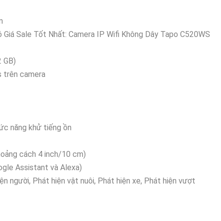
m
 Giá Sale Tốt Nhất: Camera IP Wifi Không Dây Tapo C520WS
2 GB)
s trên camera
hức năng khử tiếng ồn
hoảng cách 4 inch/10 cm)
ogle Assistant và Alexa)
ện người, Phát hiện vật nuôi, Phát hiện xe, Phát hiện vượt