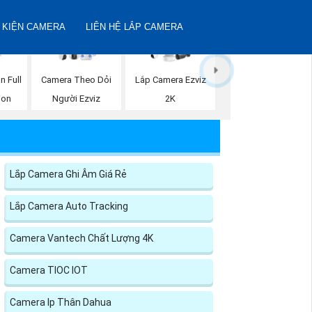
 KIỆN CAMERA
LIÊN HỆ LẮP CAMERA
n Full
Camera Theo Dỏi
Lắp Camera Ezviz
ion
Người Ezviz
2K
Lắp Camera Ghi Âm Giá Rẻ
Lắp Camera Auto Tracking
Camera Vantech Chất Lượng 4K
Camera TIOC IOT
Camera Ip Thân Dahua