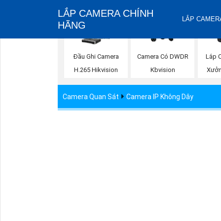
LẮP CAMERA CHÍNH
LẮP CAMERA
HÃNG
Đầu Ghi Camera
Camera Có DWDR
Lắp 
H.265 Hikvision
Kbvision
Xưởn
Camera Quan Sát
Camera IP Không Dây