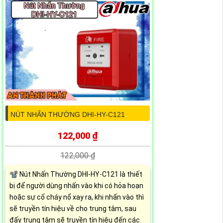
NÚT NHẤN THƯỜNG DHI-HY-C121
122,000 ₫
122,000 ₫
📽 Nút Nhấn Thường DHI-HY-C121 là thiết
bị để người dùng nhấn vào khi có hỏa hoạn
hoặc sự cố cháy nổ xay ra, khi nhấn vào thì
sẽ truyền tín hiệu về cho trung tâm, sau
đấy trung tâm sẽ truyền tín hiệu đến các