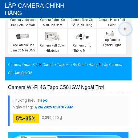
LẮP CAMERA CHÍNH
HÃNG
Camera Visioncop
Camera Dahua Có
Camera Tapo Giá
Camera Hilook Full
Ban Đêm Có Màu
Màu Ban Đêm
Rẻ Chính Hãng
Color
Lắp Camera
Lắp Camera Ban
Hybrid Light
Camera Full Color
Camera Chip
Đêm Có Màu UNV
Hikvision
Thông Minh
Camera Quan Sát
Camera Tapo Giá Rẻ Chính Hãng
Lắp Camera
Ghi Âm Giá Rẻ
Camera Wi-Fi 4G Tapo C501GW Ngoài Trời
Thương hiệu:
Tapo
Ngày đăng:
7/26/2025 8:31:07 AM
5%-35%
3,390,000 ₫