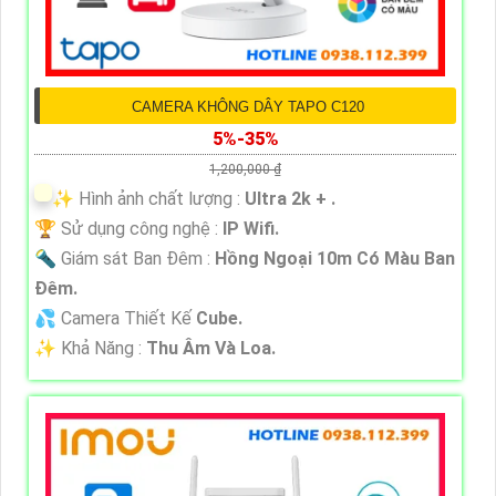
CAMERA KHÔNG DÂY TAPO C120
5%-35%
1,200,000 ₫
✨ Hình ảnh chất lượng :
Ultra 2k + .
🏆 Sử dụng công nghệ :
IP Wifi.
🔦 Giám sát Ban Đêm :
Hồng Ngoại 10m Có Màu Ban
Ðêm.
💦 Camera Thiết Kế
Cube.
️✨ Khả Năng :
Thu Âm Và Loa.