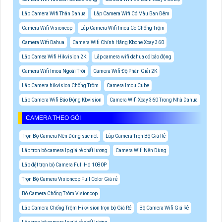
Lắp Camera Wifi Thân Dahua
Lắp Camera Wifi Có Màu Ban Đêm
Camera Wifi Visioncop
Lắp Camera Wifi Imou Có Chống Trộm
Camera Wifi Dahua
Camera Wifi Chính Hãng Kbone Xoay 360
Lắp Camea Wifi Hikvision 2K
Lắp camera wifi dahua có báo động
Camera Wifi Imou Ngoài Trời
Camera Wifi Độ Phân Giải 2K
Lắp Camera hikvision Chống Trộm
Camera Imou Cube
Lắp Camera Wifi Báo Động Kbvision
Camera Wifi Xoay 360 Trong Nhà Dahua
CAMERA THEO GÓI
Trọn Bộ Camera Nên Dùng sắc nét
Lắp Camera Trọn Bộ Giá Rẻ
Lắp trọn bộ camera Ip giá rẻ chất lượng
Camera Wifi Nên Dùng
Lắp đặt trọn bộ Camera Full Hd 1080P
Trọn Bộ Camera Visioncop Full Color Giá rẻ
Bộ Camera Chống Trộm Visioncop
Lắp Camera Chống Trộm Hikvision trọn bộ Giá Rẻ
Bộ Camera Wifi Giá Rẻ