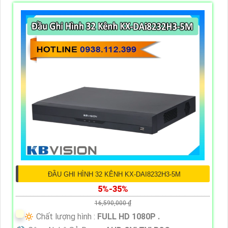
ĐẦU GHI HÌNH 32 KÊNH KX-DAI8232H3-5M
5%-35%
16,590,000 ₫
🔅 Chất lượng hình :
FULL HD 1080P .