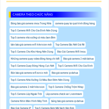
CAMERA THEO CHỨC NĂNG
Bảng báo giá camera imou Trong Nhà
camera quay lại quá trình đóng hàng
Top 5 Camera Wifi Cho Gia Đình Nên Dùng
Top 5 camera nhà xưởng có màu ban đêm
bản báo giá camera wifi hikvision mới
Top Camera Sắc Nét Giá Rẻ
Top 5 Camera Cho Kho Hàng Nên Dùng
Báo Giá Camera Wifi Imou
Những camera quay video đóng hàng chi tiết
Báo giá camera 2 mắt dahua
Top 5 Camera Quay Đóng Hàng Cực Nét
Top 5 Camera Wifi Cho Gia Đình
Bản báo giá camera wifi ezviz mới
Báo giá camera ip dahua
Top 5 Camera Nhà Xưởng Có Màu Ban Đêm Nên Dùng
Báo giá camera 2 mắt hikvision
Top 5 Camera Chống Trộm Nhạy
Top 5 Camera Lắp Ngoài Trời
Lắp camera check var Livestream
Camera Nhìn Màn Hình Máy Tính
bảng báo giá camera ip dahua
Báo Giá Camera IP
Top 5 Camera Xem Mã Vạch Vận Đơn