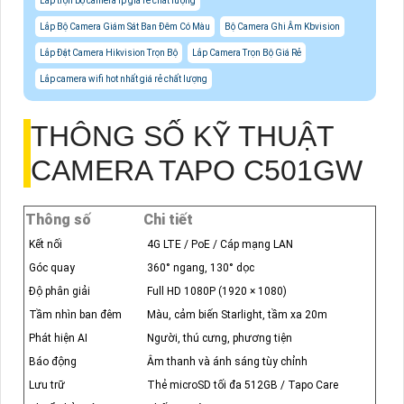
Lắp trọn bộ camera Ip giá rẻ chất lượng
Lắp Bộ Camera Giám Sát Ban Đêm Có Màu
Bộ Camera Ghi Âm Kbvision
Lắp Đặt Camera Hikvision Trọn Bộ
Lắp Camera Trọn Bộ Giá Rẻ
Lắp camera wifi hot nhất giá rẻ chất lượng
THÔNG SỐ KỸ THUẬT
CAMERA TAPO C501GW
Thông số
Chi tiết
Kết nối
4G LTE / PoE / Cáp mạng LAN
Góc quay
360° ngang, 130° dọc
Độ phân giải
Full HD 1080P (1920 × 1080)
Tầm nhìn ban đêm
Màu, cảm biến Starlight, tầm xa 20m
Phát hiện AI
Người, thú cưng, phương tiện
Báo động
Âm thanh và ánh sáng tùy chỉnh
Lưu trữ
Thẻ microSD tối đa 512GB / Tapo Care