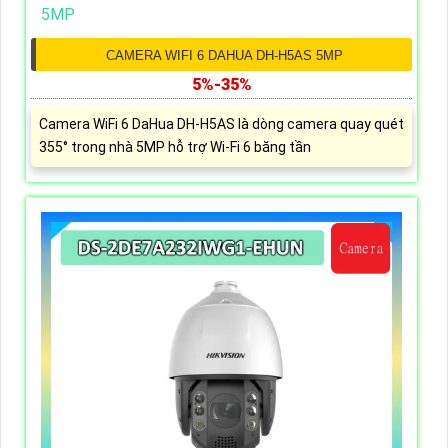
CAMERA WIFI 6 DAHUA DH-H5AS 5MP
5%-35%
Camera WiFi 6 DaHua DH-H5AS là dòng camera quay quét
355° trong nhà 5MP hỗ trợ Wi-Fi 6 băng tần