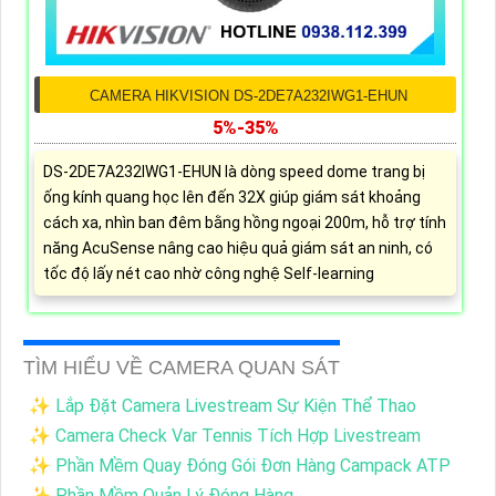
CAMERA HIKVISION DS-2DE7A232IWG1-EHUN
5%-35%
DS-2DE7A232IWG1-EHUN là dòng speed dome trang bị
ống kính quang học lên đến 32X giúp giám sát khoảng
cách xa, nhìn ban đêm bằng hồng ngoại 200m, hỗ trợ tính
năng AcuSense nâng cao hiệu quả giám sát an ninh, có
tốc độ lấy nét cao nhờ công nghệ Self-learning
TÌM HIỂU VỀ CAMERA QUAN SÁT
✨ Lắp Đặt Camera Livestream Sự Kiện Thể Thao
✨ Camera Check Var Tennis Tích Hợp Livestream
✨ Phần Mềm Quay Đóng Gói Đơn Hàng Campack ATP
✨ Phần Mềm Quản Lý Đóng Hàng