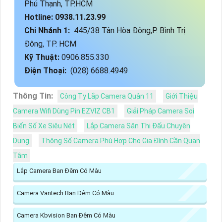
Phú Thạnh, TP.HCM
Hotline: 0938.11.23.99
Chi Nhánh 1:
445/38 Tân Hòa Đông,P. Bình Trị
Đông, TP. HCM
Kỹ Thuật:
0906.855.330
Điện Thoại:
(028) 6688.4949
Thông Tin:
Công Ty Lắp Camera Quận 11
Giới Thiệu
Camera Wifi Dùng Pin EZVIZ CB1
Giải Pháp Camera Soi
Biển Số Xe Siêu Nét
Lắp Camera Sân Thi Đấu Chuyên
Dụng
Thông Số Camera Phù Hợp Cho Gia Đình Cần Quan
Tâm
Lắp Camera Ban Đêm Có Màu
Camera Vantech Ban Đêm Có Màu
Camera Kbvision Ban Đêm Có Màu