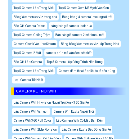
Top 5 Camera Lắp Trong Nhà
Top 5 Camera Xem Mã Vạch Vận Đơn
Báo giá camera ezviz trong nhà
Bảng báo giá camera imou ngoài trời
Báo Giá Camera Dahua
bảng báo giá camera ip dahua
Top 5 Camera Chống Trộm
Bản báo giá camera 2 mắt imou mới
Camera Check Var Live Stream
Bảng báo giá camera ezviz Lắp Trong Nhà
Top 5 Camera 2 Mắt
camera nhìn mã vận đơn nét nhất
Báo Giá Lắp Camera
Top 5 Camera Lắp Công Trình Nên Dùng
Top 5 Camera Lắp Trong Nhà
Camera đàm thoại 2 chiều to rõ nên dùng
Loại Camera Tốt Nhất
CAMERA KẾT NỐI WIFI
Lắp Camera Wifi Hikvision Ngoài Trời Xoay 360 Giá Rẻ
Lắp Camera Wifi Vantech
Camera Wifi Ezviz Ngoài Trời
Camera Wifi 360 Full Color
Lắp Camera Wifi Có Màu Ban Đêm
Lắp Camera Wifi 2Mp Kbvision
Lắp Camera Ezviz Báo Động Giá Rẻ
Camera Wifi Vantech Có Báo Động
Camera Wifi Ebitcam Xoay 360 Độ