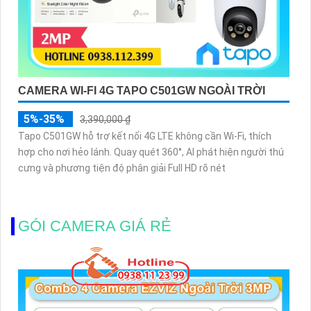
CAMERA WI-FI 4G TAPO C501GW NGOÀI TRỜI
5%-35%
3,390,000 ₫
Tapo C501GW hỗ trợ kết nối 4G LTE không cần Wi-Fi, thích
hợp cho nơi hẻo lánh. Quay quét 360°, AI phát hiện người thú
cưng và phương tiện độ phân giải Full HD rõ nét
GÓI CAMERA GIÁ RẺ