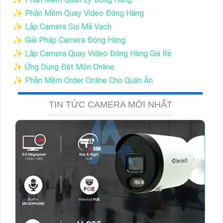
✨ Phần Mềm Quay Video Đóng Hàng
✨ Lắp Camera Soi Mã Vạch
✨ Giải Pháp Camera Đóng Hàng
✨ Lắp Camera Quay Video Đóng Hàng Giá Rẻ
✨ Ứng Dụng Đặt Món Online
✨ Phần Mềm Order Online Cho Quán Ăn
TIN TỨC CAMERA MỚI NHẤT