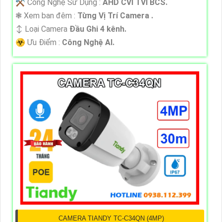
⚒ Công Nghệ Sử Dụng :
AHD CVI TVI BCS.
❃ Xem ban đêm :
Từng Vị Trí Camera .
↕️ Loại Camera
Đầu Ghi 4 kênh.
️☣️ Ưu Điểm :
Công Nghệ AI.
CAMERA TIANDY TC-C34QN (4MP)