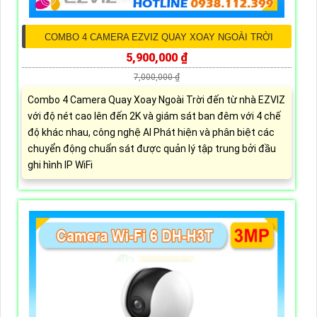
COMBO 4 CAMERA EZVIZ QUAY XOAY NGOÀI TRỜI
5,900,000 ₫
7,000,000 ₫
Combo 4 Camera Quay Xoay Ngoài Trời đến từ nhà EZVIZ
với độ nét cao lên đến 2K và giám sát ban đêm với 4 chế
độ khác nhau, công nghệ AI Phát hiện và phân biệt các
chuyển động chuẩn sát được quản lý tập trung bởi đầu
ghi hình IP WiFi