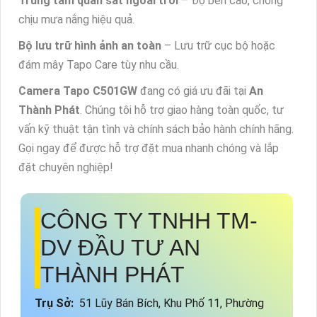
Trung tâm quan sát ngoài trời
– Độ bền cao, chống
chịu mưa nắng hiệu quả.
Bộ lưu trữ hình ảnh an toàn
– Lưu trữ cục bộ hoặc
đám mây Tapo Care tùy nhu cầu.
Camera Tapo C501GW
đang có giá ưu đãi tại
An
Thành Phát
. Chúng tôi hỗ trợ giao hàng toàn quốc, tư
vấn kỹ thuật tận tình và chính sách bảo hành chính hãng.
Gọi ngay để được hỗ trợ đặt mua nhanh chóng và lắp
đặt chuyên nghiệp!
CÔNG TY TNHH TM-
DV ĐẦU TƯ AN
THÀNH PHÁT
Trụ Sở:
51 Lũy Bán Bích, Khu Phố 11, Phường