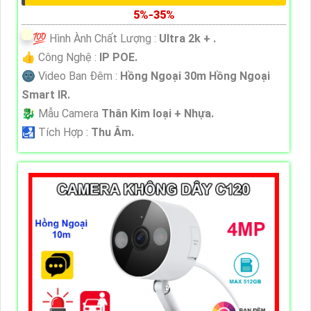
5%-35%
💯 Hình Ành Chất Lượng :
Ultra 2k + .
👍 Công Nghệ :
IP POE.
🌚 Video Ban Đêm :
Hồng Ngoại 30m Hồng Ngoại
Smart IR.
🐉️ Mẫu Camera
Thân Kim loại + Nhựa.
️🛃 Tích Hợp :
Thu Âm.