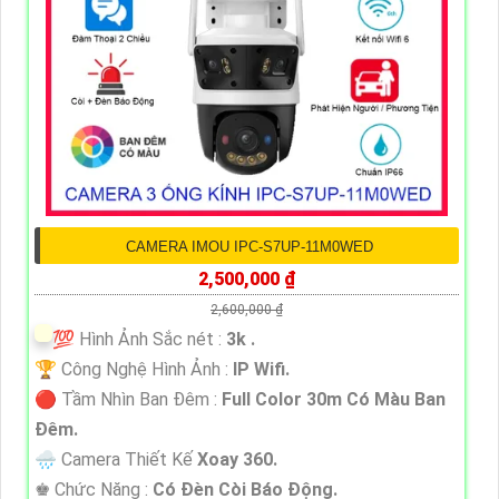
CAMERA IMOU IPC-S7UP-11M0WED
2,500,000 ₫
2,600,000 ₫
💯 Hình Ảnh Sắc nét :
3k .
🏆 Công Nghệ Hình Ảnh :
IP Wifi.
🔴 Tầm Nhìn Ban Đêm :
Full Color 30m Có Màu Ban
Ðêm.
🌧️ Camera Thiết Kế
Xoay 360.
️♚ Chức Năng :
Có Ðèn Còi Báo Động.