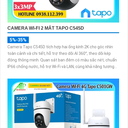
CAMERA WI-FI 2 MẮT TAPO C545D
5%-35%
Camera Tapo C545D tích hợp hai ống kính 2K cho góc nhìn
toàn cảnh và chi tiết, hỗ trợ theo dõi AI 360°, theo dõi kép
động thông minh. Quan sát ban đêm có màu sắc nét, chuẩn
IP66 chống nước, hỗ trợ Wi-Fi và LAN, cùng khả năng tương
thích với Google Home và Alexa, đáp ứng linh hoạt nhiều vị trí
lắp đặt