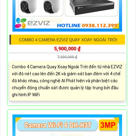
COMBO 4 CAMERA EZVIZ QUAY XOAY NGOÀI TRỜI
5,900,000 ₫
7,000,000 ₫
Combo 4 Camera Quay Xoay Ngoài Trời đến từ nhà EZVIZ
với độ nét cao lên đến 2K và giám sát ban đêm với 4 chế
độ khác nhau, công nghệ AI Phát hiện và phân biệt các
chuyển động chuẩn sát được quản lý tập trung bởi đầu
ghi hình IP WiFi