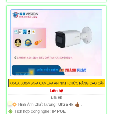
KX-CAI8005MSN-A CAMERA AN NINH CHỨC NĂNG CAO CẤP
Liên hệ
LIÊN HỆ
🔅 Hình Ành Chất Lượng :
Ultra 4k 👍🏾 .
✳️ Tích hợp công nghệ :
IP POE.