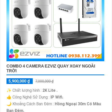
COMBO 4 CAMERA EZVIZ QUAY XOAY NGOÀI
TRỜI
5,900,000 ₫
7,000,000 ₫
✨ Chất lượng hình :
2K Lite .
👍 Công Nghệ Sử Dụng :
IP Wifi.
🌙 Khoảng Cách Ban Đêm :
Hồng Ngoại 30m Có Màu
Ban Ðêm.