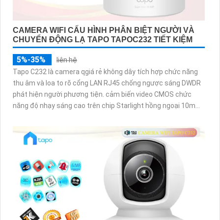
CAMERA WIFI CẤU HÌNH PHÂN BIỆT NGƯỜI VÀ
CHUYỂN ĐỘNG LẠ TAPO TAPOC232 TIẾT KIỆM
5%-35%
liên hệ
Tapo C232 là camera qgiá rẻ không dây tích hợp chức năng
thu âm và loa to rõ cổng LAN RJ45 chống ngược sáng DWDR
phát hiện người phương tiện. cảm biến video CMOS chức
năng độ nhạy sáng cao trên chip Starlight hồng ngoại 10m
khe thẻ nhớ 512GB giúp giám sát tốt hơn trong điều kiện
thiếu sáng