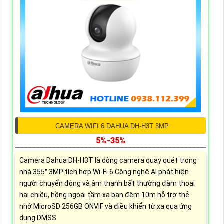
CAMERA WIFI 6 DAHUA DH-H3T 3MP
5%-35%
Camera Dahua DH-H3T là dòng camera quay quét trong
nhà 355° 3MP tích hợp Wi-Fi 6 Công nghệ AI phát hiện
người chuyển động và âm thanh bất thường đàm thoại
hai chiều, hồng ngoại tầm xa ban đêm 10m hỗ trợ thẻ
nhớ MicroSD 256GB ONVIF và điều khiển từ xa qua ứng
dụng DMSS