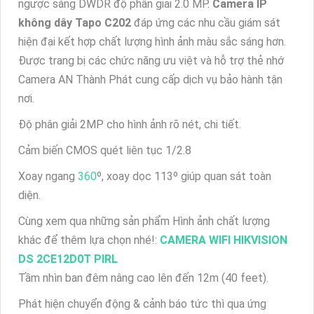
ngược sáng DWDR độ phân giải 2.0 MP.
Camera IP
không dây Tapo C202
đáp ứng các nhu cầu giám sát
hiện đại kết hợp chất lượng hình ảnh màu sắc sáng hơn.
Được trang bị các chức năng ưu việt và hỗ trợ thẻ nhớ
Camera AN Thành Phát cung cấp dịch vụ bảo hành tận
nơi.
Độ phân giải 2MP cho hình ảnh rõ nét, chi tiết.
Cảm biến CMOS quét liên tục 1/2.8
Xoay ngang
360
º, xoay dọc 113º giúp quan sát toàn
diện.
Cùng xem qua những sản phẩm Hình ảnh chất lượng
khác để thêm lựa chọn nhé!:
CAMERA WIFI HIKVISION
DS 2CE12D0T PIRL
Tầm nhìn ban đêm nâng cao lên đến 12m (40 feet).
Phát hiện chuyển động & cảnh báo tức thì qua ứng