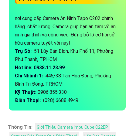
nơi cung cấp Camera An Ninh Tapo C202 chính
hãng chất lượng. Camera giúp bạn an tâm về an
ninh gia đình và công việc. Đừng bỏ lỡ cơ hội sở
hữu camera tuyệt vời này!
Trụ Sở:
51 Lũy Bán Bích, Khu Phố 11, Phường
Phú Thạnh, TP.HCM
Hotline: 0938.11.23.99
Chi Nhánh 1:
445/38 Tân Hòa Đông, Phường
Bình Trị Đông, TP.HCM
Kỹ Thuật:
0906.855.330
Điện Thoại:
(028) 6688.4949
Thông Tin:
Giới Thiệu Camera Imou Cube C22EP