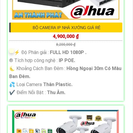
BỘ CAMERA IP NHÀ XƯỞNG GIÁ RẺ
4,900,000 ₫
8,200,000 ₫
️⚡ Độ Phân giải :
FULL HD 1080P .
®️ Tích hợp công nghệ :
IP POE.
🌜 Khoảng Cách Ban Đêm :
Hồng Ngoại 30m Có Màu
Ban Ðêm.
💦 Loại Camera
Thân Plastic.
️✔️ Điểm Nỗi Bật :
Thu Âm.