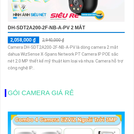
DH-SDT2A200-2F-NB-A-PV 2 MẮT
2,058,000 ₫
2,940,000 ₫
Camera DH-SDT2A200-2F-NB-A-PV là dòng camera 2 mắt
dahua WizSense X-Spans Network PT Camera IP POE sắc
nét 2.0 MP thiết kế mỹ thuật kim loại và nhựa. Camera hỗ trợ
công nghệ IP...
GÓI CAMERA GIÁ RẺ