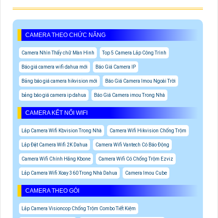
CAMERA THEO CHỨC NĂNG
Camera Nhìn Thấy chữ Màn Hình
Top 5 Camera Lắp Công Trình
Báo giá camera wifi dahua mới
Báo Giá Camera IP
Bảng báo giá camera hikvision mới
Báo Giá Camera Imou Ngoài Trời
bảng báo giá camera ip dahua
Báo Giá Camera imou Trong Nhà
CAMERA KẾT NỐI WIFI
Lắp Camera Wifi Kbvision Trong Nhà
Camera Wifi Hikvision Chống Trộm
Lắp Đặt Camera Wifi 2K Dahua
Camera Wifi Vantech Có Báo Động
Camera Wifi Chính Hãng Kbone
Camera Wifi Có Chống Trộm Ezviz
Lắp Camera Wifi Xoay 360 Trong Nhà Dahua
Camera Imou Cube
CAMERA THEO GÓI
Lắp Camera Visioncop Chống Trộm Combo Tiết Kiệm