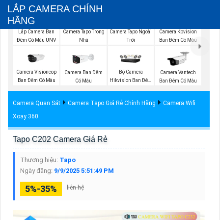
LẮP CAMERA CHÍNH
HÃNG
Lắp Camera Ban
Camera Tapo Trong
Camera Tapo Ngoài
Camera Kbvision
Đêm Có Màu UNV
Nhà
Trời
Ban Đêm Có Màu
Camera Visioncop
Bộ Camera
Camera Ban Đêm
Camera Vantech
Ban Đêm Có Màu
Hikvision Ban Đêm
Có Màu
Ban Đêm Có Màu
Có Màu
Camera Quan Sát
Camera Tapo Giá Rẻ Chính Hãng
Camera Wifi
Xoay 360
Tapo C202 Camera Giá Rẻ
Thương hiệu:
Tapo
Ngày đăng:
9/9/2025 5:51:49 PM
5%-35%
liên hệ