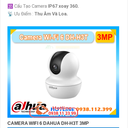
🕉️ Cấu Tạo Camera
IP67 xoay 360.
️📡 Ưu Điểm :
Thu Âm Và Loa.
CAMERA WIFI 6 DAHUA DH-H3T 3MP