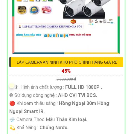
LẮP CAMERA AN NINH KHU PHỐ CHÍNH HÃNG GIÁ RẺ
45%
9,600,000 ₫
☀️ Hình ảnh chất lượng :
FULL HD 1080P .
®️ Sử dụng công nghệ :
AHD CVI TVI BCS.
🔴 Khi xem thiếu sáng :
Hồng Ngoại 30m Hồng
Ngoại Smart IR.
🌧️ Camera Theo Mẫu
Thân Kim loại.
️💫 Khả Năng :
Chống Nước.