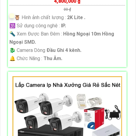
4,800,000 ₫
00 ₫
🦉 Hình ảnh chất lượng :
2K Lite .
🕉️ Sử dụng công nghệ :
IP.
🔦 Xem Được Ban Đêm :
Hồng Ngoại 10m Hồng
Ngoại SMD.
🐉️ Camera Dòng
Đầu Ghi 4 kênh.
️🔔 Chức Năng :
Thu Âm.