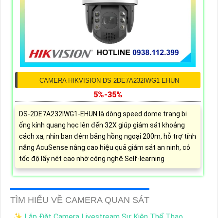
CAMERA HIKVISION DS-2DE7A232IWG1-EHUN
5%-35%
DS-2DE7A232IWG1-EHUN là dòng speed dome trang bị
ống kính quang học lên đến 32X giúp giám sát khoảng
cách xa, nhìn ban đêm bằng hồng ngoại 200m, hỗ trợ tính
năng AcuSense nâng cao hiệu quả giám sát an ninh, có
tốc độ lấy nét cao nhờ công nghệ Self-learning
TÌM HIỂU VỀ CAMERA QUAN SÁT
✨ Lắp Đặt Camera Livestream Sự Kiện Thể Thao