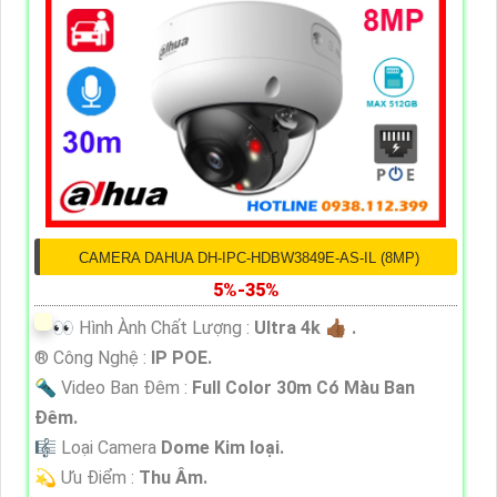
CAMERA DAHUA DH-IPC-HDBW3849E-AS-IL (8MP)
5%-35%
️👀 Hình Ành Chất Lượng :
Ultra 4k 👍🏾 .
®️ Công Nghệ :
IP POE.
🔦 Video Ban Đêm :
Full Color 30m Có Màu Ban
Ðêm.
🎼️ Loại Camera
Dome Kim loại.
️💫 Ưu Điểm :
Thu Âm.