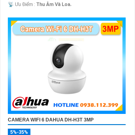
️📡 Ưu Điểm :
Thu Âm Và Loa.
CAMERA WIFI 6 DAHUA DH-H3T 3MP
5%-35%