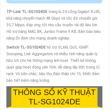
TP-Link TL-SG1024DE
trang bị 24 cổng Gigabit RJ45,
khả năng chuyển mạch 48 Gbps và tốc độ chuyển gói
35,7 Mpps, đáp ứng tốt nhu cầu truyền tải dữ liệu lớn.
Hỗ trợ bảng MAC 8K, Jumbo Frame 9 KB, đảm bảo hiệu
năng ổn định cho mạng doanh nghiệp.
Switch
TL-SG1024DE
hỗ trợ VLAN, QoS, IGMP
Snooping, Link Aggregation và nhiều tính năng quản lý
hữu ích cho hệ thống mạng linh hoạt. Thiết kế không
quạt giúp hoạt động yên tĩnh, dễ dàng lắp đặt trong tủ
rack. Vỏ bền chắc, tiêu thụ điện thấp chỉ 15, 56W, đảm
bảo tiết kiệm năng lượng.
THÔNG SỐ KỸ THUẬT
TL-SG1024DE