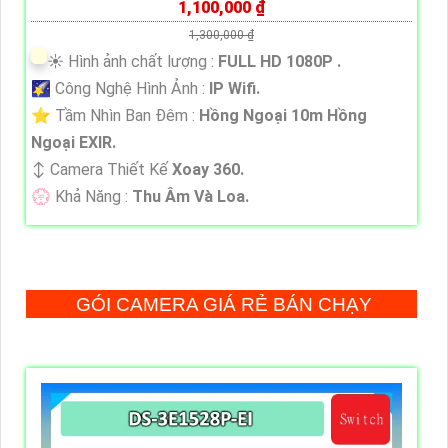
1,100,000 ₫
1,300,000 ₫
☀️ Hình ảnh chất lượng :
FULL HD 1080P .
🌠 Công Nghệ Hình Ảnh :
IP Wifi.
⭐ Tầm Nhìn Ban Đêm :
Hồng Ngoại 10m Hồng
Ngoại EXIR.
↕️ Camera Thiết Kế
Xoay 360.
️💮 Khả Năng :
Thu Âm Và Loa.
GÓI CAMERA GIÁ RẺ BÁN CHẠY