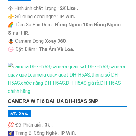
☀️ Hình ảnh chất lượng :
2K Lite .
⚜️ Sử dụng công nghệ :
IP Wifi.
🌈 Tầm Xa Ban Đêm :
Hồng Ngoại 10m Hồng Ngoại
Smart IR.
🤹 Camera Dòng
Xoay 360.
️💮 Đặt Điểm :
Thu Âm Và Loa.
CAMERA WIFI 6 DAHUA DH-H5AS 5MP
5%-35%
💯 Độ Phân giải :
3k .
🌠 Trang Bị Công Nghệ :
IP Wifi.