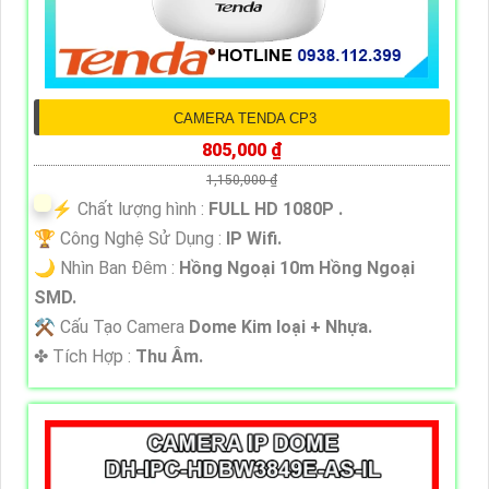
CAMERA TENDA CP3
805,000 ₫
1,150,000 ₫
️⚡ Chất lượng hình :
FULL HD 1080P .
🏆 Công Nghệ Sử Dụng :
IP Wifi.
🌙 Nhìn Ban Đêm :
Hồng Ngoại 10m Hồng Ngoại
SMD.
⚒ Cấu Tạo Camera
Dome Kim loại + Nhựa.
️✤ Tích Hợp :
Thu Âm.