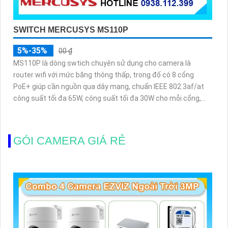
SWITCH MERCUSYS MS110P
5%-35%
00 ₫
MS110P là dóng swtich chuyên sử dụng cho camera là
router wifi với mức băng thông thấp, trong đố có 8 cổng
PoE+ giúp cần nguồn qua dây mạng, chuẩn IEEE 802.3af/at
công suất tối đa 65W, công suất tối đa 30W cho mỗi cổng,
thiết kế vỏ bằng kim loại chắc chắn tản nhiệt dễ dàng
GÓI CAMERA GIÁ RẺ