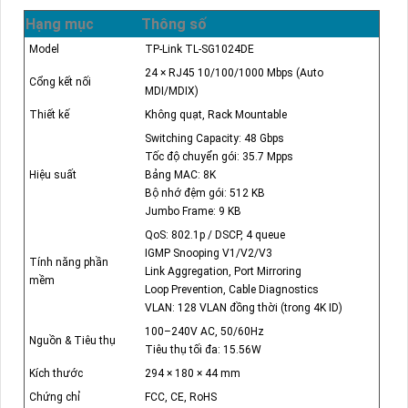
Hạng mục
Thông số
Model
TP-Link TL-SG1024DE
24 × RJ45 10/100/1000 Mbps (Auto
Cổng kết nối
MDI/MDIX)
Thiết kế
Không quạt, Rack Mountable
Switching Capacity: 48 Gbps
Tốc độ chuyển gói: 35.7 Mpps
Hiệu suất
Bảng MAC: 8K
Bộ nhớ đệm gói: 512 KB
Jumbo Frame: 9 KB
QoS: 802.1p / DSCP, 4 queue
IGMP Snooping V1/V2/V3
Tính năng phần
Link Aggregation, Port Mirroring
mềm
Loop Prevention, Cable Diagnostics
VLAN: 128 VLAN đồng thời (trong 4K ID)
100–240V AC, 50/60Hz
Nguồn & Tiêu thụ
Tiêu thụ tối đa: 15.56W
Kích thước
294 × 180 × 44 mm
Chứng chỉ
FCC, CE, RoHS