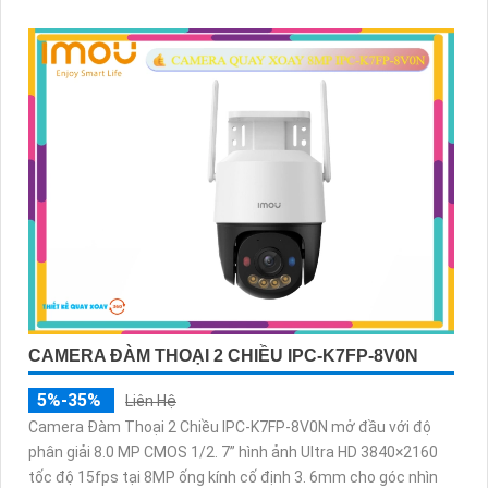
CAMERA ĐÀM THOẠI 2 CHIỀU IPC-K7FP-8V0N
5%-35%
Liên Hệ
Camera Đàm Thoại 2 Chiều IPC-K7FP-8V0N mở đầu với độ
phân giải 8.0 MP CMOS 1/2. 7” hình ảnh Ultra HD 3840×2160
tốc độ 15fps tại 8MP ống kính cố định 3. 6mm cho góc nhìn