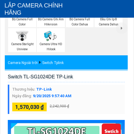
LẮP CAMERA CHÍNH
HÃNG
Bộ Camera Full
Bộ Camera Ghi Âm
Bộ Camera Full
Đầu Ghi Ip 8
Color
Hikvision
Color Dahua
Camera Dahua
Camera Starlight
Camera Ultra HD
Uniview
Hilook
Camera Ngoài trời
Switch Tplink
Switch TL-SG1024DE TP-Link
Thương hiệu:
TP-Link
Ngày đăng:
9/20/2025 9:57:40 AM
1,570,030 ₫
2,242,900 ₫