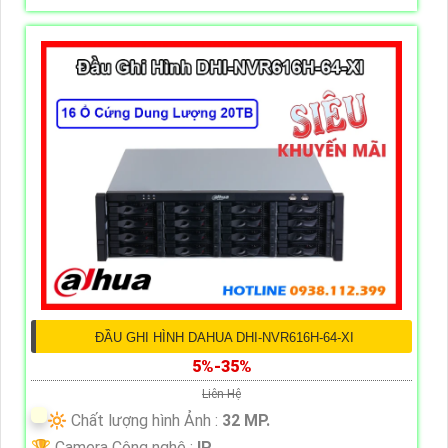
ĐẦU GHI HÌNH DAHUA DHI-NVR616H-64-XI
5%-35%
Liên Hệ
🔆 Chất lượng hình Ảnh :
32 MP.
🏆 Camera Công nghệ :
IP.