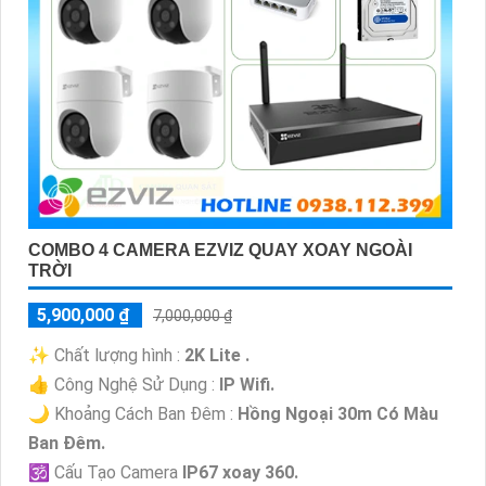
COMBO 4 CAMERA EZVIZ QUAY XOAY NGOÀI
TRỜI
5,900,000 ₫
7,000,000 ₫
✨ Chất lượng hình :
2K Lite .
👍 Công Nghệ Sử Dụng :
IP Wifi.
🌙 Khoảng Cách Ban Đêm :
Hồng Ngoại 30m Có Màu
Ban Ðêm.
🕉️ Cấu Tạo Camera
IP67 xoay 360.