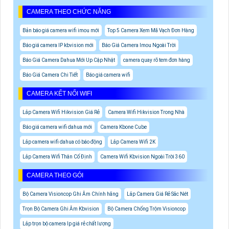
CAMERA THEO CHỨC NĂNG
Bản báo giá camera wifi imou mới
Top 5 Camera Xem Mã Vạch Đơn Hàng
Báo giá camera IP kbvision mới
Báo Giá Camera Imou Ngoài Trời
Báo Giá Camera Dahua Mới Up Cập Nhật
camera quay rõ tem đơn hàng
Báo Giá Camera Chi Tiết
Báo giá camera wifi
CAMERA KẾT NỐI WIFI
Lắp Camera Wifi Hikvision Giá Rẻ
Camera Wifi Hikvision Trong Nhà
Báo giá camera wifi dahua mới
Camera Kbone Cube
Lắp camera wifi dahua có báo động
Lắp Camera Wifi 2K
Lắp Camera Wifi Thân Cố Định
Camera Wifi Kbvision Ngoài Trời 360
CAMERA THEO GÓI
Bộ Camera Visioncop Ghi Âm Chính hãng
Lắp Camera Giá Rẻ Sắc Nét
Trọn Bộ Camera Ghi Âm Kbvision
Bộ Camera Chống Trộm Visioncop
Lắp trọn bộ camera Ip giá rẻ chất lượng