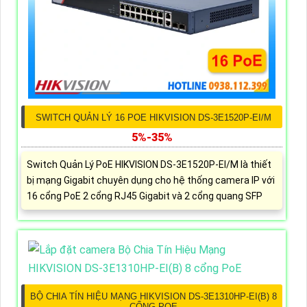
SWITCH QUẢN LÝ 16 POE HIKVISION DS-3E1520P-EI/M
5%-35%
Switch Quản Lý PoE HIKVISION DS-3E1520P-EI/M là thiết
bị mạng Gigabit chuyên dụng cho hệ thống camera IP với
16 cổng PoE 2 cổng RJ45 Gigabit và 2 cổng quang SFP
BỘ CHIA TÍN HIỆU MẠNG HIKVISION DS-3E1310HP-EI(B) 8
CỔNG POE