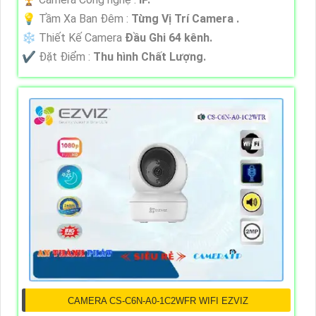
💡 Tầm Xa Ban Đêm :
Từng Vị Trí Camera .
❄ Thiết Kế Camera
Đầu Ghi 64 kênh.
️✔️ Đặt Điểm :
Thu hình Chất Lượng.
CAMERA CS-C6N-A0-1C2WFR WIFI EZVIZ