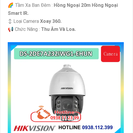
🌈 Tầm Xa Ban Đêm :
Hồng Ngoại 20m Hồng Ngoại
Smart IR.
↕️ Loại Camera
Xoay 360.
️📢 Chức Năng :
Thu Âm Và Loa.