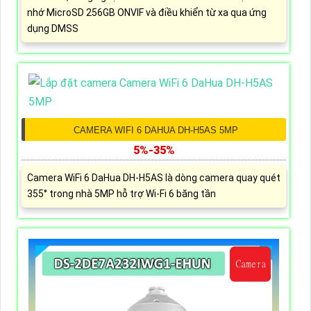
nhớ MicroSD 256GB ONVIF và điều khiển từ xa qua ứng
dụng DMSS
CAMERA WIFI 6 DAHUA DH-H5AS 5MP
5%-35%
Camera WiFi 6 DaHua DH-H5AS là dòng camera quay quét
355° trong nhà 5MP hỗ trợ Wi-Fi 6 băng tần