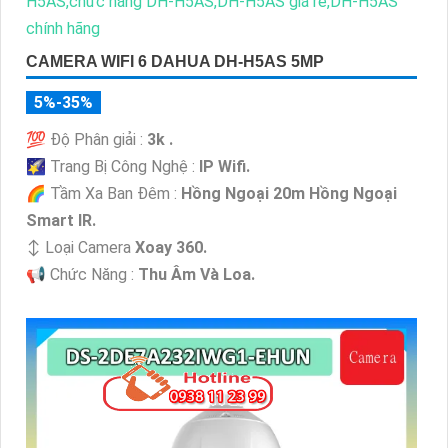
CAMERA WIFI 6 DAHUA DH-H5AS 5MP
5%-35%
💯 Độ Phân giải :
3k .
🌠 Trang Bị Công Nghệ :
IP Wifi.
🌈 Tầm Xa Ban Đêm :
Hồng Ngoại 20m Hồng Ngoại
Smart IR.
↕️ Loại Camera
Xoay 360.
️📢 Chức Năng :
Thu Âm Và Loa.