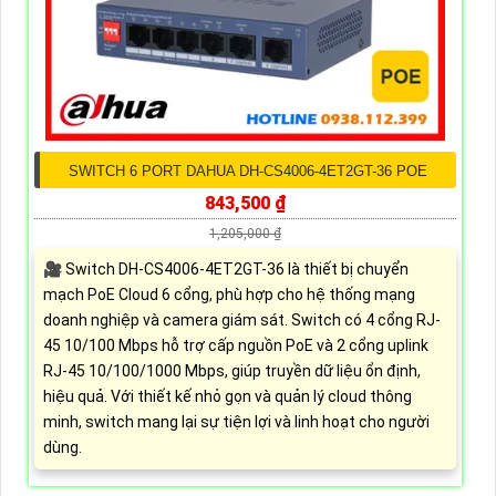
SWITCH 6 PORT DAHUA DH-CS4006-4ET2GT-36 POE
843,500 ₫
1,205,000 ₫
🎥 Switch DH-CS4006-4ET2GT-36 là thiết bị chuyển
mạch PoE Cloud 6 cổng, phù hợp cho hệ thống mạng
doanh nghiệp và camera giám sát. Switch có 4 cổng RJ-
45 10/100 Mbps hỗ trợ cấp nguồn PoE và 2 cổng uplink
RJ-45 10/100/1000 Mbps, giúp truyền dữ liệu ổn định,
hiệu quả. Với thiết kế nhỏ gọn và quản lý cloud thông
minh, switch mang lại sự tiện lợi và linh hoạt cho người
dùng.