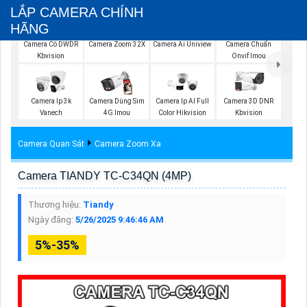
LẮP CAMERA CHÍNH
HÃNG
Camera Có DWDR
Camera Zoom 32X
Camera Ai Uniview
Camera Chuẩn
Kbvision
Onvif Imou
Camera Ip 3k
Camera Dùng Sim
Camera Ip AI Full
Camera 3D DNR
Vanech
4G Imou
Color Hikvision
Kbvision
Camera Quan Sát
Camera Zoom Xa
Camera TIANDY TC-C34QN (4MP)
Thương hiệu:
Tiandy
Ngày đăng:
5/26/2025 9:46:46 AM
5%-35%