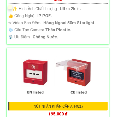
✨ Hình Ành Chất Lượng :
Ultra 2k + .
👍 Công Nghệ :
IP POE.
❈ Video Ban Đêm :
Hồng Ngoại 50m Starlight.
❄ Cấu Tạo Camera
Thân Plastic.
️📡 Ưu Điểm :
Chống Nước.
NÚT NHẤN KHẨN CẤP AH-0217
195,000 ₫