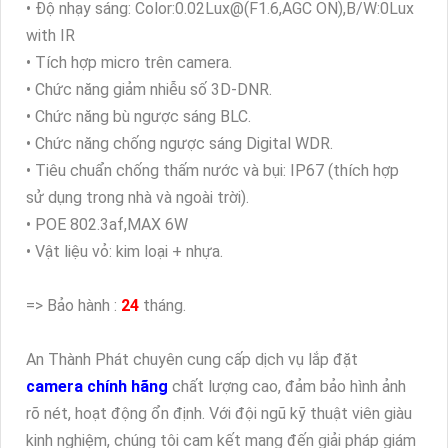
• Độ nhạy sáng: Color:0.02Lux@(F1.6,AGC ON),B/W:0Lux
with IR
• Tích hợp micro trên camera.
• Chức năng giảm nhiễu số 3D-DNR.
• Chức năng bù ngược sáng BLC.
• Chức năng chống ngược sáng Digital WDR.
• Tiêu chuẩn chống thấm nước và bụi: IP67 (thích hợp
sử dụng trong nhà và ngoài trời).
• POE 802.3af,MAX 6W
• Vật liệu vỏ: kim loại + nhựa.
=> Bảo hành :
24
tháng.
An Thành Phát chuyên cung cấp dịch vụ lắp đặt
camera chính hãng
chất lượng cao, đảm bảo hình ảnh
rõ nét, hoạt động ổn định. Với đội ngũ kỹ thuật viên giàu
kinh nghiệm, chúng tôi cam kết mang đến giải pháp giám