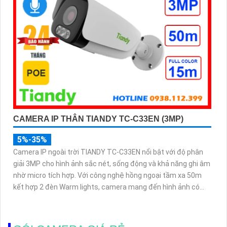
CAMERA IP THÂN TIANDY TC-C33EN (3MP)
5%-35%
Camera IP ngoài trời TIANDY TC-C33EN nổi bật với độ phân
giải 3MP cho hình ảnh sắc nét, sống động và khả năng ghi âm
nhờ micro tích hợp. Với công nghệ hồng ngoại tầm xa 50m
kết hợp 2 đèn Warm lights, camera mang đến hình ảnh có
màu vào ban đêm trong phạm vi 15m, đảm bảo giám sát
hiệu quả 24/7