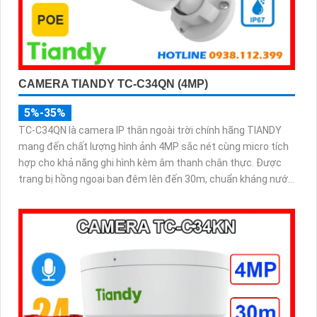
CAMERA TIANDY TC-C34QN (4MP)
5%-35%
TC-C34QN là camera IP thân ngoài trời chính hãng TIANDY
mang đến chất lượng hình ảnh 4MP sắc nét cùng micro tích
hợp cho khả năng ghi hình kèm âm thanh chân thực. Được
trang bị hồng ngoại ban đêm lên đến 30m, chuẩn kháng nước
bụi IP67 và hỗ trợ POE tiện lợi, camera vận hành ổn định
trong mọi điều kiện thời tiết