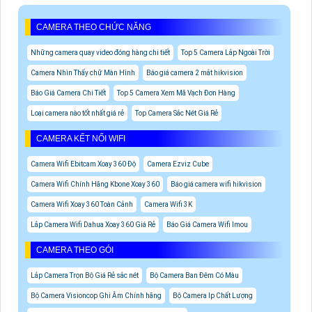
CAMERA THEO CHỨC NĂNG
Những camera quay video đóng hàng chi tiết
Top 5 Camera Lắp Ngoài Trời
Camera Nhìn Thấy chữ Màn Hình
Báo giá camera 2 mắt hikvision
Báo Giá Camera Chi Tiết
Top 5 Camera Xem Mã Vạch Đơn Hàng
Loại camera nào tốt nhất giá rẻ
Top Camera Sắc Nét Giá Rẻ
CAMERA KẾT NỐI WIFI
Camera Wifi Ebitcam Xoay 360 Độ
Camera Ezviz Cube
Camera Wifi Chính Hãng Kbone Xoay 360
Báo giá camera wifi hikvision
Camera Wifi Xoay 360 Toàn Cảnh
Camera Wifi 3K
Lắp Camera Wifi Dahua Xoay 360 Giá Rẻ
Báo Giá Camera Wifi Imou
CAMERA THEO GÓI
Lắp Camera Trọn Bộ Giá Rẻ sắc nét
Bộ Camera Ban Đêm Có Màu
Bộ Camera Visioncop Ghi Âm Chính hãng
Bộ Camera Ip Chất Lượng