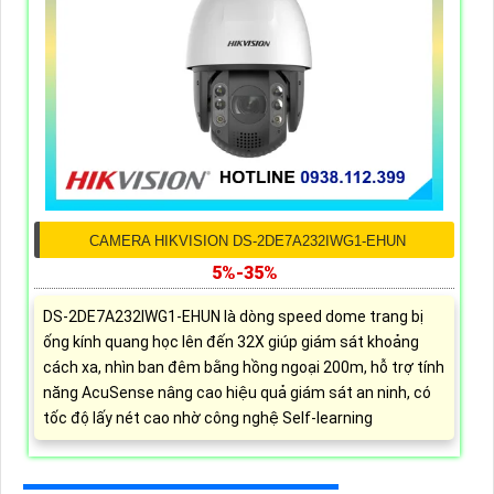
CAMERA HIKVISION DS-2DE7A232IWG1-EHUN
5%-35%
DS-2DE7A232IWG1-EHUN là dòng speed dome trang bị
ống kính quang học lên đến 32X giúp giám sát khoảng
cách xa, nhìn ban đêm bằng hồng ngoại 200m, hỗ trợ tính
năng AcuSense nâng cao hiệu quả giám sát an ninh, có
tốc độ lấy nét cao nhờ công nghệ Self-learning