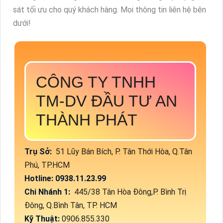
sát tối ưu cho quý khách hàng. Mọi thông tin liên hệ bên
dưới!
CÔNG TY TNHH
TM-DV ĐẦU TƯ AN
THÀNH PHÁT
Trụ Sở:
51 Lũy Bán Bích, P. Tân Thới Hòa, Q.Tân
Phú, TP.HCM
Hotline: 0938.11.23.99
Chi Nhánh 1:
445/38 Tân Hòa Đông,P. Bình Trị
Đông, Q.Bình Tân, TP. HCM
Kỹ Thuật:
0906.855.330