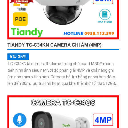
TIANDY TC-C34KN CAMERA GHI ÂM (4MP)
5%-35%
TC-C34KN là camera IP dome trong nhà của TIANDY mang
đến hình ảnh siêu nét với độ phân giải 4MP và khả năng ghi
âm nhờ micro tích hợp. Camera hỗ trợ hồng ngoại ban đêm
lên đến 30m, lưu trữ linh hoạt qua khe thẻ nhớ tối đa 512GB,
đáp ứng nhu cầu giám sát 24/7