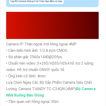
Lắp Bộ Camera Dahua Full Color ban đêm có màu
CÁC THÔNG SỐ CHÍNH
CAMERA TIANDY TC-
C34QN
Camera IP Thân ngoài trời hồng ngoại 4MP
• Cảm biến hình ảnh: 1/2.8 inch CMOS.
• Độ phân giải: 2560x1440@20fps.
• Chuẩn nén video: S+265/H265/H264 hỗ trợ 2 luồng
video. Hỗ trợ chuẩn ONVIF quốc tế.
• Ống kính cố định: 4mm
Lựa Chọn Ngay Các Bộ Sản Phẩm Camera Siêu Chất
Lượng: Camera TIANDY TC-C34QN (4MP)
Bộ Camera
Nhà Xưởng Báo Động
• Tầm quan sát hồng ngoại: 30m.