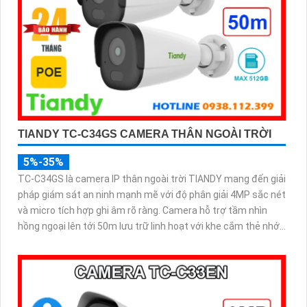
TIANDY TC-C34GS CAMERA THÂN NGOÀI TRỜI
5%-35%
TC-C34GS là camera IP thân ngoài trời TIANDY mang đến giải
pháp giám sát an ninh mạnh mẽ với độ phân giải 4MP sắc nét
và micro tích hợp ghi âm rõ ràng. Camera hỗ trợ tầm nhìn
hồng ngoại lên tới 50m lưu trữ linh hoạt với khe cắm thẻ nhớ
lên đến 512GB và dễ dàng lắp đặt nhờ công nghệ POE