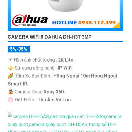
CAMERA WIFI 6 DAHUA DH-H3T 3MP
5%-35%
☀️ Hình ảnh chất lượng :
2K Lite .
⚜️ Sử dụng công nghệ :
IP Wifi.
🌈 Tầm Xa Ban Đêm :
Hồng Ngoại 10m Hồng Ngoại
Smart IR.
🤹 Camera Dòng
Xoay 360.
️💮 Đặt Điểm :
Thu Âm Và Loa.