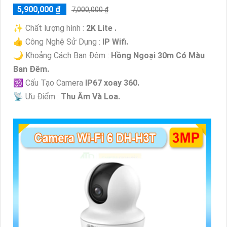
5,900,000 ₫
7,000,000 ₫
✨ Chất lượng hình :
2K Lite .
👍 Công Nghệ Sử Dụng :
IP Wifi.
🌙 Khoảng Cách Ban Đêm :
Hồng Ngoại 30m Có Màu
Ban Ðêm.
🕉️ Cấu Tạo Camera
IP67 xoay 360.
️📡 Ưu Điểm :
Thu Âm Và Loa.