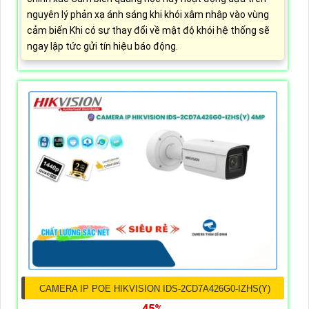
nguyên lý phản xạ ánh sáng khi khói xâm nhập vào vùng
cảm biến Khi có sự thay đổi về mật độ khói hệ thống sẽ
ngay lập tức gửi tín hiệu báo động.
CAMERA IP POE HIKVISION IDS-2CD7A426G0-IZHS(Y)
45%