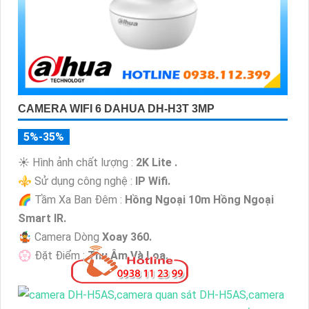
CAMERA WIFI 6 DAHUA DH-H3T 3MP
5%-35%
☀️ Hình ảnh chất lượng :
2K Lite .
⚜️ Sử dụng công nghệ :
IP Wifi.
🌈 Tầm Xa Ban Đêm :
Hồng Ngoại 10m Hồng Ngoại
Smart IR.
🤹 Camera Dòng
Xoay 360.
️💮 Đặt Điểm :
Thu Âm Và Loa.