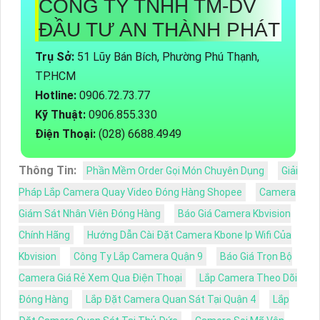
CÔNG TY TNHH TM-DV
ĐẦU TƯ AN THÀNH PHÁT
Trụ Sở:
51 Lũy Bán Bích, Phường Phú Thạnh,
TP.HCM
Hotline:
0906.72.73.77
Kỹ Thuật:
0906.855.330
Điện Thoại:
(028) 6688.4949
Thông Tin:
Phần Mềm Order Gọi Món Chuyên Dụng
Giải
Pháp Lắp Camera Quay Video Đóng Hàng Shopee
Camera
Giám Sát Nhân Viên Đóng Hàng
Báo Giá Camera Kbvision
Chính Hãng
Hướng Dẫn Cài Đặt Camera Kbone Ip Wifi Của
Kbvision
Công Ty Lắp Camera Quận 9
Báo Giá Trọn Bộ
Camera Giá Rẻ Xem Qua Điện Thoại
Lắp Camera Theo Dõi
Đóng Hàng
Lắp Đặt Camera Quan Sát Tại Quận 4
Lắp