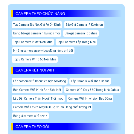
CAMERA THEO CHỨC NĂNG
Top Camera Sắc Nét Giá Rẻ Ổn Định
Báo Giá Camera IP Kbvision
Bảng báo giá camera hikvision mới
Báo giá camera ip dahua
Top 5 Camera 2 Mắt Nên Mua
Top 5 Camera Lắp Trong Nhà
Những camera quay video đóng hàng chi tiết
Top 5 Camera Wifi 360 Nên Mua
CAMERA KẾT NỐI WIFI
Lắp camera wifi Imou tích hợp báo động
Lắp Camera Wifi Thân Dahua
Bán Camera Wifi Hình Ảnh Siêu Nét
Camera Wifi Xoay 360 Trong Nhà Dahua
Lắp Đặt Camera Thân Ngoài Trời Imou
Camera Wifi Hikvision Báo Động
Camera Wifi Ezviz Xoay 360 Độ Chính Hãng chất lượng tốt
Báo giá camera wifi ezviz
CAMERA THEO GÓI