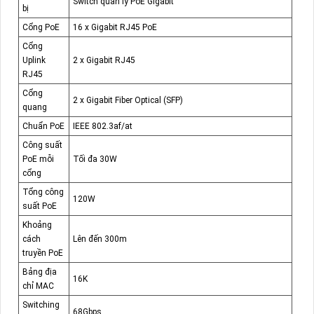
Switch quản lý PoE Gigabit
bị
Cổng PoE
16 x Gigabit RJ45 PoE
Cổng
Uplink
2 x Gigabit RJ45
RJ45
Cổng
2 x Gigabit Fiber Optical (SFP)
quang
Chuẩn PoE
IEEE 802.3af/at
Công suất
PoE mỗi
Tối đa 30W
cổng
Tổng công
120W
suất PoE
Khoảng
cách
Lên đến 300m
truyền PoE
Bảng địa
16K
chỉ MAC
Switching
68Gbps