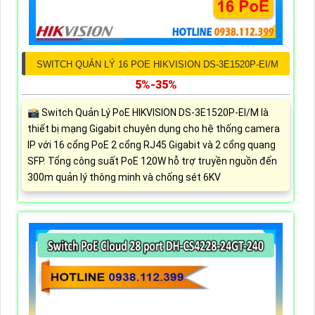
SWITCH QUẢN LÝ 16 POE HIKVISION DS-3E1520P-EI/M
5%-35%
📸 Switch Quản Lý PoE HIKVISION DS-3E1520P-EI/M là
thiết bị mạng Gigabit chuyên dụng cho hệ thống camera
IP với 16 cổng PoE 2 cổng RJ45 Gigabit và 2 cổng quang
SFP. Tổng công suất PoE 120W hỗ trợ truyền nguồn đến
300m quản lý thông minh và chống sét 6KV