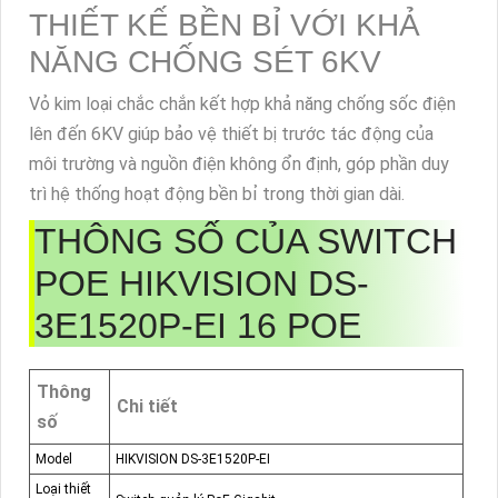
THIẾT KẾ BỀN BỈ VỚI KHẢ
NĂNG CHỐNG SÉT 6KV
Vỏ kim loại chắc chắn kết hợp khả năng chống sốc điện
lên đến 6KV giúp bảo vệ thiết bị trước tác động của
môi trường và nguồn điện không ổn định, góp phần duy
trì hệ thống hoạt động bền bỉ trong thời gian dài.
THÔNG SỐ CỦA SWITCH
POE HIKVISION DS-
3E1520P-EI 16 POE
Thông
Chi tiết
số
Model
HIKVISION DS-3E1520P-EI
Loại thiết