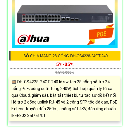
BỘ CHIA MẠNG 28 CỔNG DH-CS4228-24GT-240
5%-35%
9,510,000 ₫
🎞 DH-CS4228-24GT-240 là switch 28 cổng hỗ trợ 24
cổng PoE, công suất tổng 240W, tích hợp quản lý từ xa
qua Cloud, giám sát, bật tắt thiết bị, tự tạo sơ đồ kết nối.
Hỗ trợ 2 cổng uplink RJ-45 và 2 cổng SFP tốc độ cao, PoE
Extend truyền đến 250m, chống sét 4KV, đáp ứng chuẩn
IEEE802.3af/at/bt.