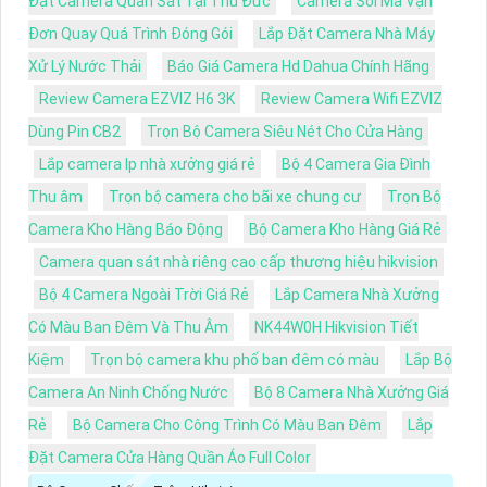
Đặt Camera Quan Sát Tại Thủ Đức
Camera Soi Mã Vận
Đơn Quay Quá Trình Đóng Gói
Lắp Đặt Camera Nhà Máy
Xử Lý Nước Thải
Báo Giá Camera Hd Dahua Chính Hãng
Review Camera EZVIZ H6 3K
Review Camera Wifi EZVIZ
Dùng Pin CB2
Trọn Bộ Camera Siêu Nét Cho Cửa Hàng
Lắp camera Ip nhà xưởng giá rẻ
Bộ 4 Camera Gia Đình
Thu âm
Trọn bộ camera cho bãi xe chung cư
Trọn Bộ
Camera Kho Hàng Báo Động
Bộ Camera Kho Hàng Giá Rẻ
Camera quan sát nhà riêng cao cấp thương hiệu hikvision
Bộ 4 Camera Ngoài Trời Giá Rẻ
Lắp Camera Nhà Xưởng
Có Màu Ban Đêm Và Thu Âm
NK44W0H Hikvision Tiết
Kiệm
Trọn bộ camera khu phố ban đêm có màu
Lắp Bộ
Camera An Ninh Chống Nước
Bộ 8 Camera Nhà Xưởng Giá
Rẻ
Bộ Camera Cho Công Trình Có Màu Ban Đêm
Lắp
Đặt Camera Cửa Hàng Quần Áo Full Color