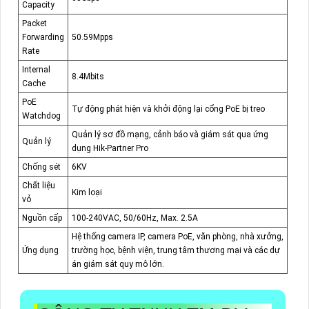
Capacity
Packet
Forwarding
50.59Mpps
Rate
Internal
8.4Mbits
Cache
PoE
Tự động phát hiện và khởi động lại cổng PoE bị treo
Watchdog
Quản lý sơ đồ mạng, cảnh báo và giám sát qua ứng
Quản lý
dụng Hik-Partner Pro
Chống sét
6KV
Chất liệu
Kim loại
vỏ
Nguồn cấp
100-240VAC, 50/60Hz, Max. 2.5A
Hệ thống camera IP, camera PoE, văn phòng, nhà xưởng,
Ứng dụng
trường học, bệnh viện, trung tâm thương mại và các dự
án giám sát quy mô lớn.