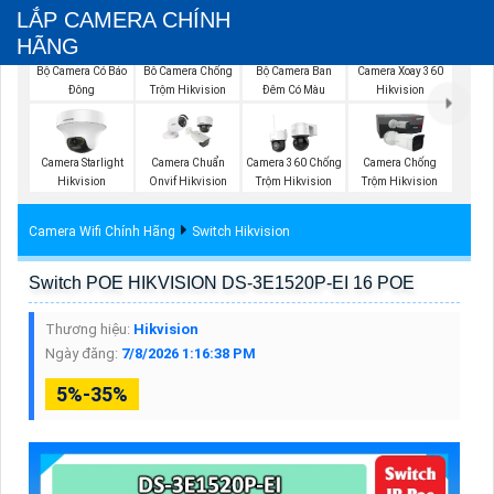
LẮP CAMERA CHÍNH
HÃNG
Bộ Camera Ban
Bộ Camera Có Báo
Bô Camera Chống
Camera Xoay 360
Đêm Có Màu
Đông
Trộm Hikvision
Hikvision
Camera Starlight
Camera Chuẩn
Camera 360 Chống
Camera Chống
Hikvision
Onvif Hikvision
Trộm Hikvision
Trộm Hikvision
Camera Wifi Chính Hãng
Switch Hikvision
Switch POE HIKVISION DS-3E1520P-EI 16 POE
Thương hiệu:
Hikvision
Ngày đăng:
7/8/2026 1:16:38 PM
5%-35%