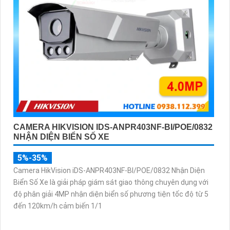
CAMERA HIKVISION IDS-ANPR403NF-BI/POE/0832
NHẬN DIỆN BIỂN SỐ XE
5%-35%
Camera HikVision iDS-ANPR403NF-BI/POE/0832 Nhận Diện
Biển Số Xe là giải pháp giám sát giao thông chuyên dụng với
độ phân giải 4MP nhận diện biển số phương tiện tốc độ từ 5
đến 120km/h cảm biến 1/1