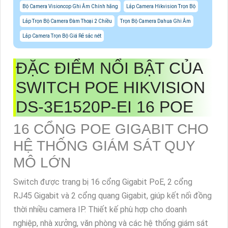
Bộ Camera Visioncop Ghi Âm Chính hãng
Lắp Camera Hikvision Trọn Bộ
Lắp Trọn Bộ Camera Đàm Thoại 2 Chiều
Trọn Bộ Camera Dahua Ghi Âm
Lắp Camera Trọn Bộ Giá Rẻ sắc nét
ĐẶC ĐIỂM NỔI BẬT CỦA
SWITCH POE HIKVISION
DS-3E1520P-EI 16 POE
16 CỔNG POE GIGABIT CHO
HỆ THỐNG GIÁM SÁT QUY
MÔ LỚN
Switch được trang bị 16 cổng Gigabit PoE, 2 cổng
RJ45 Gigabit và 2 cổng quang Gigabit, giúp kết nối đồng
thời nhiều camera IP. Thiết kế phù hợp cho doanh
nghiệp, nhà xưởng, văn phòng và các hệ thống giám sát