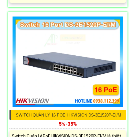
SWITCH QUẢN LÝ 16 POE HIKVISION DS-3E1520P-EI/M
5%-35%
Switch Quản Lý PoE HIKVISION DS-3E1520P-EI/M là thiết