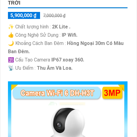
TRỜI
5,900,000 ₫
7,000,000 ₫
✨ Chất lượng hình :
2K Lite .
👍 Công Nghệ Sử Dụng :
IP Wifi.
🌙 Khoảng Cách Ban Đêm :
Hồng Ngoại 30m Có Màu
Ban Ðêm.
🕉️ Cấu Tạo Camera
IP67 xoay 360.
️📡 Ưu Điểm :
Thu Âm Và Loa.