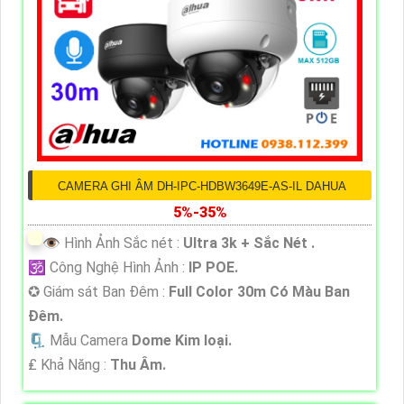
CAMERA GHI ÂM DH-IPC-HDBW3649E-AS-IL DAHUA
5%-35%
👁 Hình Ảnh Sắc nét :
Ultra 3k + Sắc Nét .
🕉️ Công Nghệ Hình Ảnh :
IP POE.
✪ Giám sát Ban Đêm :
Full Color 30m Có Màu Ban
Ðêm.
🗜️ Mẫu Camera
Dome Kim loại.
️₤ Khả Năng :
Thu Âm.