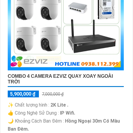
COMBO 4 CAMERA EZVIZ QUAY XOAY NGOÀI
TRỜI
5,900,000 ₫
7,000,000 ₫
✨ Chất lượng hình :
2K Lite .
👍 Công Nghệ Sử Dụng :
IP Wifi.
🌙 Khoảng Cách Ban Đêm :
Hồng Ngoại 30m Có Màu
Ban Ðêm.