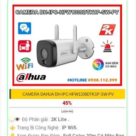
CAMERA DAHUA DH-IPC-HFW1339DTK1P-SW-PV
45%
Liên Hệ
👁 Độ Phân giải :
2K Lite .
⚜️ Trang Bị Công Nghệ :
IP Wifi.
💡 Xem Được Ban Đêm :
Full Color 30m Có Màu Ban