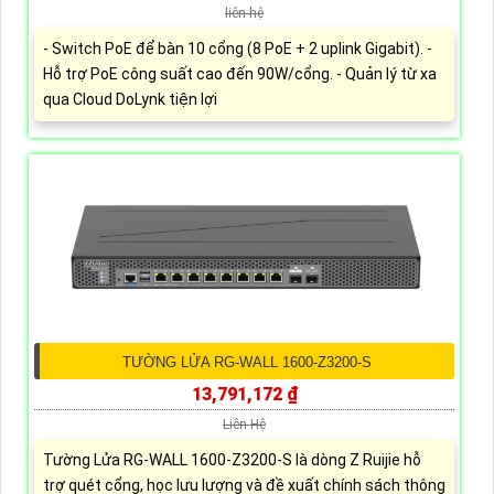
liên hệ
- Switch PoE để bàn 10 cổng (8 PoE + 2 uplink Gigabit). -
Hỗ trợ PoE công suất cao đến 90W/cổng. - Quản lý từ xa
qua Cloud DoLynk tiện lợi
TƯỜNG LỬA RG-WALL 1600-Z3200-S
13,791,172 ₫
Liên Hệ
Tường Lửa RG-WALL 1600-Z3200-S là dòng Z Ruijie hỗ
trợ quét cổng, học lưu lượng và đề xuất chính sách thông