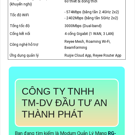
60 thiết bị đồng thời
(khuyến nghị)
- 574Mbps (băng tần 2.4GHz 2x2)
Tốc độ WiFi
- 2402Mbps (băng tần 5GHz 2x2)
Tổng tốc độ
3000Mbps (Dual-band)
Cổng kết nối
4 cổng Gigabit (1 WAN, 3 LAN)
Reyee Mesh, Roaming Wi-Fi,
Công nghệ hỗ trợ
Beamforming
Ứng dụng quản lý
Ruijie Cloud App, Reyee Router App
CÔNG TY TNHH
TM-DV ĐẦU TƯ AN
THÀNH PHÁT
Bạn đang tìm kiếm là Modum Quản Lý Mạng
RG-