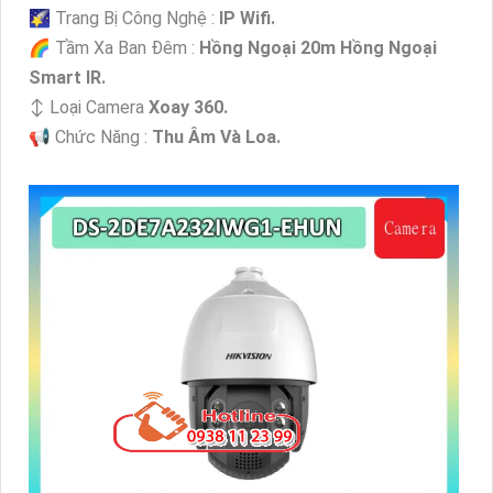
🌠 Trang Bị Công Nghệ :
IP Wifi.
🌈 Tầm Xa Ban Đêm :
Hồng Ngoại 20m Hồng Ngoại
Smart IR.
↕️ Loại Camera
Xoay 360.
️📢 Chức Năng :
Thu Âm Và Loa.