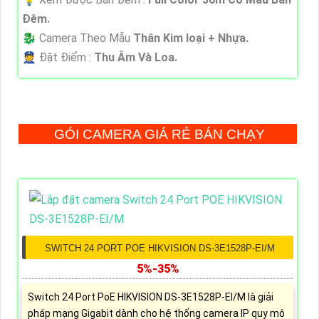
Ðêm.
🐉️ Camera Theo Mẫu
Thân Kim loại + Nhựa.
️👮 Đặt Điểm :
Thu Âm Và Loa.
GÓI CAMERA GIÁ RẺ BÁN CHẠY
SWITCH 24 PORT POE HIKVISION DS-3E1528P-EI/M
5%-35%
Switch 24 Port PoE HIKVISION DS-3E1528P-EI/M là giải
pháp mạng Gigabit dành cho hệ thống camera IP quy mô