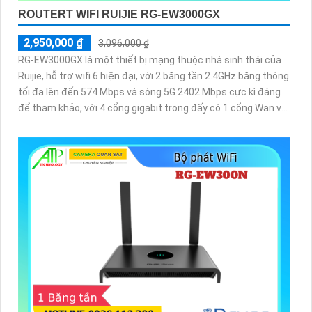
ROUTERT WIFI RUIJIE RG-EW3000GX
2,950,000 ₫
3,096,000 ₫
RG-EW3000GX là một thiết bị mạng thuộc nhà sinh thái của
Ruijie, hỗ trợ wifi 6 hiện đại, với 2 băng tần 2.4GHz băng thông
tối đa lên đến 574 Mbps và sóng 5G 2402 Mbps cực kì đáng
để tham khảo, với 4 cổng gigabit trong đấy có 1 cổng Wan và
3 cổng Lan, hô trợ tối đa 60 thiết bị cùng lúc