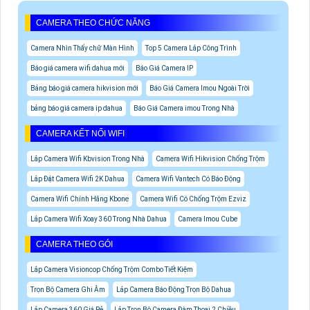
CAMERA THEO CHỨC NĂNG
Camera Nhìn Thấy chữ Màn Hình
Top 5 Camera Lắp Công Trình
Báo giá camera wifi dahua mới
Báo Giá Camera IP
Bảng báo giá camera hikvision mới
Báo Giá Camera Imou Ngoài Trời
bảng báo giá camera ip dahua
Báo Giá Camera imou Trong Nhà
CAMERA KẾT NỐI WIFI
Lắp Camera Wifi Kbvision Trong Nhà
Camera Wifi Hikvision Chống Trộm
Lắp Đặt Camera Wifi 2K Dahua
Camera Wifi Vantech Có Báo Động
Camera Wifi Chính Hãng Kbone
Camera Wifi Có Chống Trộm Ezviz
Lắp Camera Wifi Xoay 360 Trong Nhà Dahua
Camera Imou Cube
CAMERA THEO GÓI
Lắp Camera Visioncop Chống Trộm Combo Tiết Kiệm
Trọn Bộ Camera Ghi Âm
Lắp Camera Báo Động Trọn Bộ Dahua
Lắp Camera 360 Giá Rẻ
Lắp Trọn Bộ Camera Đàm Thoại 2 Chiều