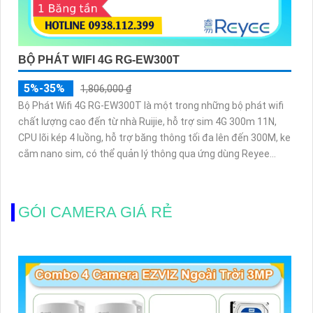
BỘ PHÁT WIFI 4G RG-EW300T
5%-35%
1,806,000 ₫
Bộ Phát Wifi 4G RG-EW300T là một trong những bộ phát wifi
chất lượng cao đến từ nhà Ruijie, hỗ trợ sim 4G 300m 11N,
CPU lõi kép 4 luồng, hỗ trợ băng thông tối đa lên đến 300M, ke
cắm nano sim, có thể quản lý thông qua ứng dùng Reyee
Router trên điện thoại
GÓI CAMERA GIÁ RẺ