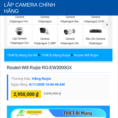
LẮP CAMERA CHÍNH
HÃNG
Camera
Camera
Camera
Camera
Hdparagon Hình
Hdparagon
Hdparagon Xoay
Hdparagon Có Màu
Ảnh 4K
Starlight
360 Độ
Ban Đêm
Lắp Camera
Camera
Camera
Đầu Ghi Camera
Hdparagon Ghi
Hdparagon 2.0MP
Hdparagon Ultra
Hdparagon
Âm
2K
Thiết Bị Mạng Giá Rẻ
Thiết Bị Mạng Ruijie
Router Wifi Ruijie
Routert Wifi Ruijie RG-EW3000GX
Thương hiệu:
Hãng Ruijie
Ngày đăng:
6/11/2025 10:44:40 AM
2,950,000 ₫
3,096,000 ₫