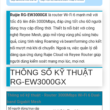
Ruijie RG-EW3000GX
là router Wi-Fi 6 mạnh mẽ với
tốc độ lên đến 3000Mbps, đáp ứng tốt cho 60 người
dùng truy cập đồng thời. Thiết bị nổi bật với công
nghệ Reyee Mesh, giúp mở rộng vùng phủ sóng hiệu
quả, cùng tính năng Roaming và beamforming cho kết
nối mượt mà khi di chuyển. Ngoài ra, việc quản lý dễ
dàng qua ứng dụng Ruijie Cloud và Reyee Router giúp
người dùng kiểm soát mạng mọi lúc, mọi nơi.
THÔNG SỐ KỸ THUẬT
RG-EW3000GX
Thông số kỹ thuật - Router 3000Mbps Wi-Fi 6 Dual-
band Gigabit Mesh
Số người dùng truy cập