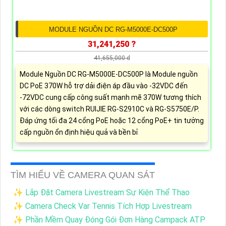
MODULE NGUỒN DC RG-M5000E-DC500P
31,241,250 ?
41,655,000 d
Module Nguồn DC RG-M5000E-DC500P là Module nguồn
DC PoE 370W hỗ trợ dải điện áp đầu vào -32VDC đến
-72VDC cung cấp công suất mạnh mẽ 370W tương thích
với các dòng switch RUIJIE RG-S2910C và RG-S5750E/P.
Đáp ứng tối đa 24 cổng PoE hoặc 12 cổng PoE+ tin tưởng
cấp nguồn ổn định hiệu quả và bền bỉ
TÌM HIỂU VỀ CAMERA QUAN SÁT
✨ Lắp Đặt Camera Livestream Sự Kiện Thể Thao
✨ Camera Check Var Tennis Tích Hợp Livestream
✨ Phần Mềm Quay Đóng Gói Đơn Hàng Campack ATP