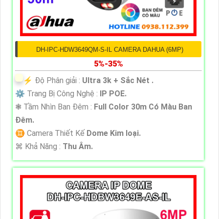
DH-IPC-HDW3649QM-S-IL CAMERA DAHUA (6MP)
5%-35%
️⚡ Độ Phân giải :
Ultra 3k + Sắc Nét .
⚙ Trang Bị Công Nghệ :
IP POE.
❃ Tầm Nhìn Ban Đêm :
Full Color 30m Có Màu Ban
Ðêm.
♊ Camera Thiết Kế
Dome Kim loại.
️⌘ Khả Năng :
Thu Âm.