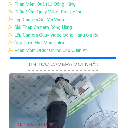
✨ Phần Mềm Quản Lý Đóng Hàng
✨ Phần Mềm Quay Video Đóng Hàng
✨ Lắp Camera Soi Mã Vạch
✨ Giải Pháp Camera Đóng Hàng
✨ Lắp Camera Quay Video Đóng Hàng Giá Rẻ
✨ Ứng Dụng Đặt Món Online
✨ Phần Mềm Order Online Cho Quán Ăn
TIN TỨC CAMERA MỚI NHẤT