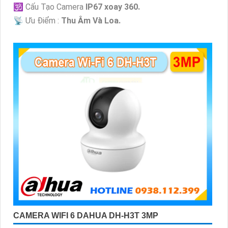
🕉️ Cấu Tạo Camera
IP67 xoay 360.
️📡 Ưu Điểm :
Thu Âm Và Loa.
CAMERA WIFI 6 DAHUA DH-H3T 3MP