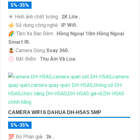
5%-35%
☀️ Hình ảnh chất lượng :
2K Lite .
⚜️ Sử dụng công nghệ :
IP Wifi.
🌈 Tầm Xa Ban Đêm :
Hồng Ngoại 10m Hồng Ngoại
Smart IR.
🤹 Camera Dòng
Xoay 360.
️💮 Đặt Điểm :
Thu Âm Và Loa.
CAMERA WIFI 6 DAHUA DH-H5AS 5MP
5%-35%
💯 Độ Phân giải :
3k .