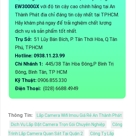
EW3000GX
với độ tin cậy cao chính hãng tại An
Thành Phát địa chỉ đáng tin cậy nhất tại TPHCM.
Hãy khám phá ngay để trải nghiệm chất lượng
dịch vụ và sản phẩm tốt nhất.
Trụ Sở:
51 Lũy Bán Bích, P. Tân Thới Hòa, Q.Tân
Phú, TP.HCM
Hotline: 0938.11.23.99
Chi Nhánh 1:
445/38 Tân Hòa Đông,P Bình Trị
Đông, Bình Tân, TP HCM
Kỹ Thuật:
0906.855.330
Điện Thoại:
(028) 6688.4949
Thông Tin:
Lắp Camera Wifi Imou Giá Rẻ An Thành Phát
Dịch Vụ Lắp Đặt Camera Trọn Gói Chuyên Nghiệp
Công
Trình Lắp Camera Quan Sát Tại Quận 2
Công Ty Lắp