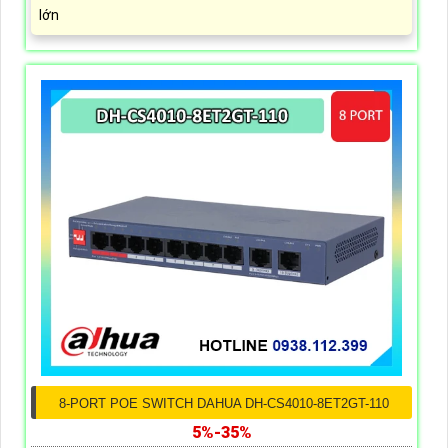
lớn
8-PORT POE SWITCH DAHUA DH-CS4010-8ET2GT-110
5%-35%