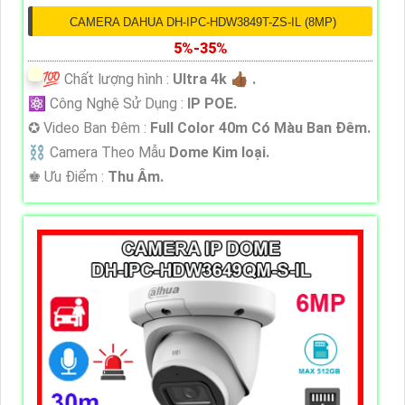
CAMERA DAHUA DH-IPC-HDW3849T-ZS-IL (8MP)
5%-35%
💯 Chất lượng hình :
Ultra 4k 👍🏾 .
⚛️ Công Nghệ Sử Dụng :
IP POE.
✪ Video Ban Đêm :
Full Color 40m Có Màu Ban Ðêm.
⛓ Camera Theo Mẫu
Dome Kim loại.
️♚ Ưu Điểm :
Thu Âm.